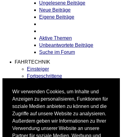
Ungelesene Beiträge
Neue Beiträge
Eigene Beiträge
Aktive Themen
Unbeantwortete Beiträge
Suche im Forum
FAHRTECHNIK
Einsteiger
Fortgeschrittene
Lehrplan
Videoanalyse
Wir verwenden Cookies, um Inhalte und
Anzeigen zu personalisieren, Funktionen für
soziale Medien anbieten zu können und die
SKI
Zugriffe auf unsere Website zu analysieren.
SKITEST
Ski-FAQ
Außerdem geben wir Informationen zu Ihrer
Tipps Ski-Kauf
Verwendung unserer Website an unsere
Ski-Typen
Partner für soziale Medien, Werbung und