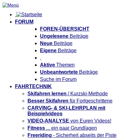
FORUM
FOREN-ÜBERSICHT
Ungelesene
Beiträge
Neue
Beiträge
Eigene
Beiträge
Aktive
Themen
Unbeantwortete
Beiträge
Suche im Forum
FAHRTECHNIK
Skifahren lernen
/ Kurzski-Methode
Besser Skifahren
für Fortgeschrittene
CARVING- & SKI-LEHRPLAN
mit
Beispielvideos
VIDEO-ANALYSE
von Euren Videos!
Fitness
... ein paar Grundlagen
Freeriding
- Sicherheit abseits der Piste