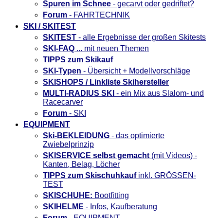
Spuren im Schnee
- gecarvt oder gedriftet?
Forum
- FAHRTECHNIK
SKI / SKITEST
SKITEST
- alle Ergebnisse der großen Skitests
SKI-FAQ
... mit neuen Themen
TIPPS zum Skikauf
SKI-Typen
- Übersicht + Modellvorschläge
SKISHOPS / Linkliste Skihersteller
MULTI-RADIUS SKI
- ein Mix aus Slalom- und
Racecarver
Forum
- SKI
EQUIPMENT
Ski-BEKLEIDUNG
- das optimierte
Zwiebelprinzip
SKISERVICE selbst gemacht
(mit Videos) -
Kanten, Belag, Löcher
TIPPS zum Skischuhkauf
inkl. GRÖSSEN-
TEST
SKISCHUHE:
Bootfitting
SKIHELME
- Infos, Kaufberatung
Forum
- EQUIPMENT