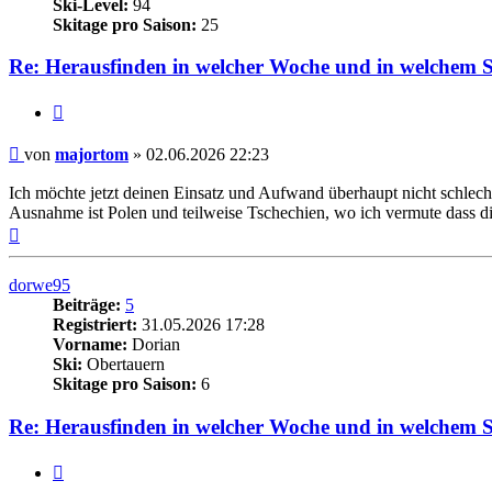
Ski-Level:
94
Skitage pro Saison:
25
Re: Herausfinden in welcher Woche und in welchem Ski
Zitieren
Beitrag
von
majortom
»
02.06.2026 22:23
Ich möchte jetzt deinen Einsatz und Aufwand überhaupt nicht schlec
Ausnahme ist Polen und teilweise Tschechien, wo ich vermute dass d
Nach
oben
dorwe95
Beiträge:
5
Registriert:
31.05.2026 17:28
Vorname:
Dorian
Ski:
Obertauern
Skitage pro Saison:
6
Re: Herausfinden in welcher Woche und in welchem Ski
Zitieren