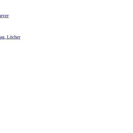
arver
lag, Löcher