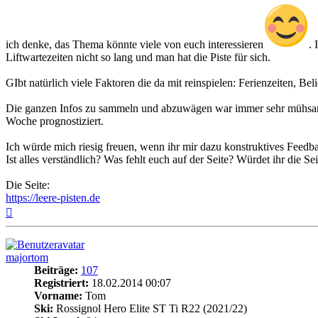
ich denke, das Thema könnte viele von euch interessieren
. 
Liftwartezeiten nicht so lang und man hat die Piste für sich.
GIbt natürlich viele Faktoren die da mit reinspielen: Ferienzeiten, Bel
Die ganzen Infos zu sammeln und abzuwägen war immer sehr mühsam. 
Woche prognostiziert.
Ich würde mich riesig freuen, wenn ihr mir dazu konstruktives Feedbac
Ist alles verständlich? Was fehlt euch auf der Seite? Würdet ihr die S
Die Seite:
https://leere-pisten.de
Nach
oben
majortom
Beiträge:
107
Registriert:
18.02.2014 00:07
Vorname:
Tom
Ski:
Rossignol Hero Elite ST Ti R22 (2021/22)