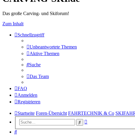
Das große Carving- und Skiforum!
Zum Inhalt
Schnellzugriff
Unbeantwortete Themen
Aktive Themen
Suche
Das Team
FAQ
Anmelden
Registrieren
Startseite
Foren-Übersicht
FAHRTECHNIK & Co
SKIFAHR
Erweiterte
Suche
Suche
Suche