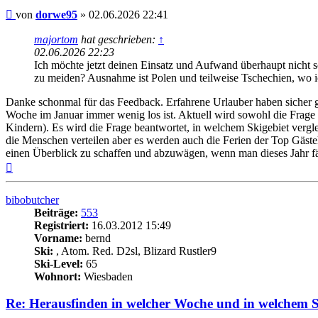
Beitrag
von
dorwe95
»
02.06.2026 22:41
majortom
hat geschrieben:
↑
02.06.2026 22:23
Ich möchte jetzt deinen Einsatz und Aufwand überhaupt nicht 
zu meiden? Ausnahme ist Polen und teilweise Tschechien, wo i
Danke schonmal für das Feedback. Erfahrene Urlauber haben sicher ge
Woche im Januar immer wenig los ist. Aktuell wird sowohl die Frage be
Kindern). Es wird die Frage beantwortet, in welchem Skigebiet verglei
die Menschen verteilen aber es werden auch die Ferien der Top Gästelän
einen Überblick zu schaffen und abzuwägen, wenn man dieses Jahr fä
Nach
oben
bibobutcher
Beiträge:
553
Registriert:
16.03.2012 15:49
Vorname:
bernd
Ski:
, Atom. Red. D2sl, Blizard Rustler9
Ski-Level:
65
Wohnort:
Wiesbaden
Re: Herausfinden in welcher Woche und in welchem Ski