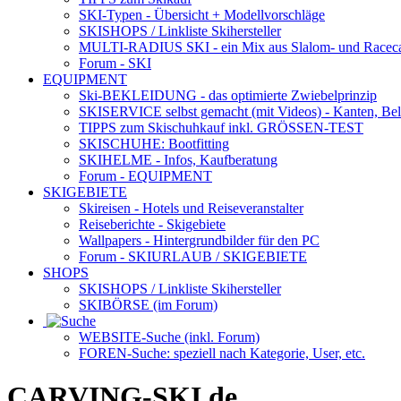
SKI-Typen
- Übersicht + Modellvorschläge
SKISHOPS / Linkliste Skihersteller
MULTI-RADIUS SKI
- ein Mix aus Slalom- und Racec
Forum
- SKI
EQUIPMENT
Ski-BEKLEIDUNG
- das optimierte Zwiebelprinzip
SKISERVICE selbst gemacht
(mit Videos) - Kanten, Be
TIPPS zum Skischuhkauf
inkl. GRÖSSEN-TEST
SKISCHUHE:
Bootfitting
SKIHELME
- Infos, Kaufberatung
Forum
- EQUIPMENT
SKIGEBIETE
Skireisen - Hotels und Reiseveranstalter
Reiseberichte - Skigebiete
Wallpapers
- Hintergrundbilder für den PC
Forum
- SKIURLAUB / SKIGEBIETE
SHOPS
SKISHOPS / Linkliste Skihersteller
SKIBÖRSE
(im Forum)
WEBSITE
-Suche (inkl. Forum)
FOREN
-Suche: speziell nach Kategorie, User, etc.
CARVING-SKI.de