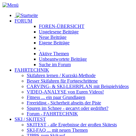
FORUM
FOREN-ÜBERSICHT
Ungelesene
Beiträge
Neue
Beiträge
Eigene
Beiträge
Aktive
Themen
Unbeantwortete
Beiträge
Suche im Forum
FAHRTECHNIK
Skifahren lernen
/ Kurzski-Methode
Besser Skifahren
für Fortgeschrittene
CARVING- & SKI-LEHRPLAN
mit Beispielvideos
VIDEO-ANALYSE
von Euren Videos!
Fitness
... ein paar Grundlagen
Freeriding
- Sicherheit abseits der Piste
Spuren im Schnee
- gecarvt oder gedriftet?
Forum
- FAHRTECHNIK
SKI / SKITEST
SKITEST
- alle Ergebnisse der großen Skitests
SKI-FAQ
... mit neuen Themen
TIPPS zum Skikauf