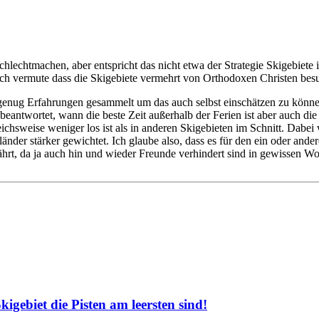
schlechtmachen, aber entspricht das nicht etwa der Strategie Skigebi
ch vermute dass die Skigebiete vermehrt von Orthodoxen Christen besu
nug Erfahrungen gesammelt um das auch selbst einschätzen zu können. O
antwortet, wann die beste Zeit außerhalb der Ferien ist aber auch die F
chsweise weniger los ist als in anderen Skigebieten im Schnitt. Dabei 
der stärker gewichtet. Ich glaube also, dass es für den ein oder andere
hrt, da ja auch hin und wieder Freunde verhindert sind in gewissen 
gebiet die Pisten am leersten sind!