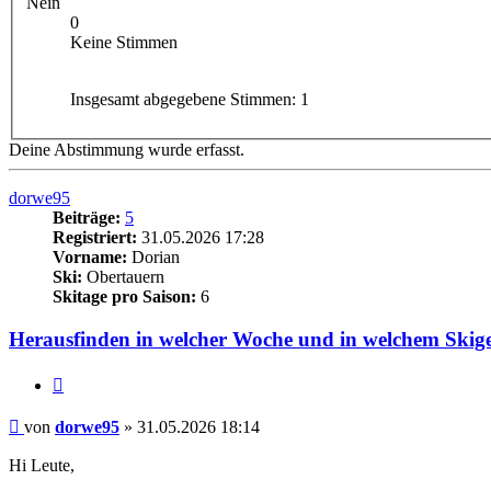
Nein
0
Keine Stimmen
Insgesamt abgegebene Stimmen:
1
Deine Abstimmung wurde erfasst.
dorwe95
Beiträge:
5
Registriert:
31.05.2026 17:28
Vorname:
Dorian
Ski:
Obertauern
Skitage pro Saison:
6
Herausfinden in welcher Woche und in welchem Skigebi
Zitieren
Beitrag
von
dorwe95
»
31.05.2026 18:14
Hi Leute,