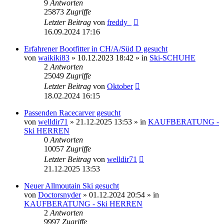
9
Antworten
25873
Zugriffe
Letzter Beitrag
von
freddy_
16.09.2024 17:16
Erfahrener Bootfitter in CH/A/Süd D gesucht
von
waikiki83
» 10.12.2023 18:42 » in
Ski-SCHUHE
2
Antworten
25049
Zugriffe
Letzter Beitrag
von
Oktober
18.02.2024 16:15
Passenden Racecarver gesucht
von
welldir71
» 21.12.2025 13:53 » in
KAUFBERATUNG -
Ski HERREN
0
Antworten
10057
Zugriffe
Letzter Beitrag
von
welldir71
21.12.2025 13:53
Neuer Allmoutain Ski gesucht
von
Doctorsnyder
» 01.12.2024 20:54 » in
KAUFBERATUNG - Ski HERREN
2
Antworten
9997
Zugriffe