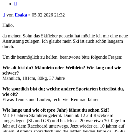
Zitieren
Beitrag
von
Esaka
»
05.02.2026 21:32
Hallo,
da meinen Sohn das Skifieber gepackt hat möchte ich mir eine neue
Ausrüstung zulegen. Ich glaube mein Ski ist auch schön langsam
durch.
Um dir bestmöglich zu helfen, beantworte bitte folgende Fragen:
Wie alt bist du? Männlein oder Weiblein? Wie lang und wie
schwer?
Männlich, 181cm, 80kg, 37 Jahre
Wie sportlich bist du; welche andere Sportarten betreibst du,
wie oft?
Etwas Tennis und Laufen, recht viel Rennrad fahren
Wie lange und wie oft (pro Jahr) fährst du schon Ski?
Mit 10 Jahren Skifahren gelernt. Dann ab 12 auf Raceboard
umgestiegen (SL und GS) und bis ich ca. 20 war etwa 30 Tage im
Jahr auf dem Raceboard unterwegs. Jetzt wieder ca. 10 jahren auf
Skiern. Anfangs sporadisch und die letzten beiden Jahre ca. 35-40