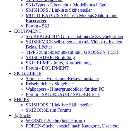
SKI-Typen
- Übersicht + Modellvorschläge
SKISHOPS / Linkliste Skihersteller
MULTI-RADIUS SKI
- ein Mix aus Slalom- und
Racecarver
Forum
- SKI
EQUIPMENT
Ski-BEKLEIDUNG
- das optimierte Zwiebelprinzip
SKISERVICE selbst gemacht
(mit Videos) - Kanten,
Belag, Löcher
TIPPS zum Skischuhkauf
inkl. GRÖSSEN-TEST
SKISCHUHE:
Bootfitting
SKIHELME
- Infos, Kaufberatung
Forum
- EQUIPMENT
SKIGEBIETE
Skireisen - Hotels und Reiseveranstalter
Reiseberichte - Skigebiete
Wallpapers
- Hintergrundbilder für den PC
Forum
- SKIURLAUB / SKIGEBIETE
SHOPS
SKISHOPS / Linkliste Skihersteller
SKIBÖRSE
(im Forum)
WEBSITE
-Suche (inkl. Forum)
FOREN
-Suche: speziell nach Kategorie, User, etc.