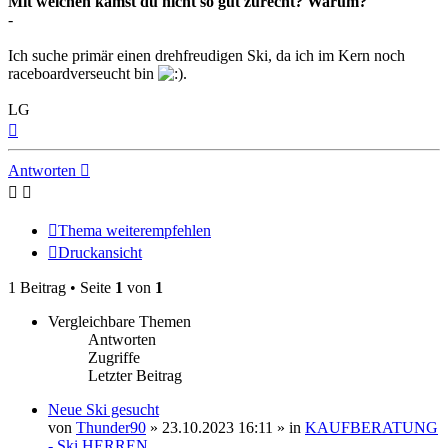
Mit welchen kamst du nicht so gut zurecht? Warum?
-
Ich suche primär einen drehfreudigen Ski, da ich im Kern noch
raceboardverseucht bin
.
LG
Nach
oben
Antworten
Thema weiterempfehlen
Druckansicht
1 Beitrag • Seite
1
von
1
Vergleichbare Themen
Antworten
Zugriffe
Letzter Beitrag
Neue Ski gesucht
von
Thunder90
» 23.10.2023 16:11 » in
KAUFBERATUNG
- Ski HERREN