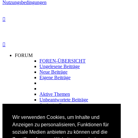
Nutzungsbedingungen
FORUM
FOREN-ÜBERSICHT
Ungelesene Beiträge
Neue Beiträge
Eigene Beiträge
Aktive Themen
Unbeantwortete Beiträge
Suche im Forum
FAHRTECHNIK
Wir verwenden Cookies, um Inhalte und
Einsteiger
Anzeigen zu personalisieren, Funktionen für
Fortgeschrittene
soziale Medien anbieten zu können und die
Lehrplan
Videoanalyse