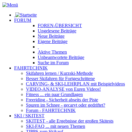
FORUM
FOREN-ÜBERSICHT
Ungelesene
Beiträge
Neue
Beiträge
Eigene
Beiträge
Aktive
Themen
Unbeantwortete
Beiträge
Suche im Forum
FAHRTECHNIK
Skifahren lernen
/ Kurzski-Methode
Besser Skifahren
für Fortgeschrittene
CARVING- & SKI-LEHRPLAN
mit Beispielvideos
VIDEO-ANALYSE
von Euren Videos!
Fitness
... ein paar Grundlagen
Freeriding
- Sicherheit abseits der Piste
Spuren im Schnee
- gecarvt oder gedriftet?
Forum
- FAHRTECHNIK
SKI / SKITEST
SKITEST
- alle Ergebnisse der großen Skitests
SKI-FAQ
... mit neuen Themen
TIPPS zum Skikauf