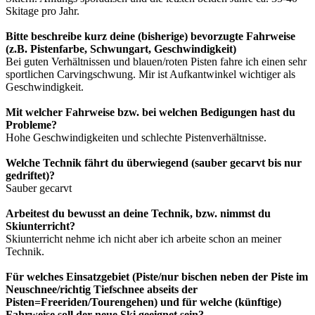
Skitage pro Jahr.
Bitte beschreibe kurz deine (bisherige) bevorzugte Fahrweise
(z.B. Pistenfarbe, Schwungart, Geschwindigkeit)
Bei guten Verhältnissen und blauen/roten Pisten fahre ich einen sehr
sportlichen Carvingschwung. Mir ist Aufkantwinkel wichtiger als
Geschwindigkeit.
Mit welcher Fahrweise bzw. bei welchen Bedigungen hast du
Probleme?
Hohe Geschwindigkeiten und schlechte Pistenverhältnisse.
Welche Technik fährt du überwiegend (sauber gecarvt bis nur
gedriftet)?
Sauber gecarvt
Arbeitest du bewusst an deine Technik, bzw. nimmst du
Skiunterricht?
Skiunterricht nehme ich nicht aber ich arbeite schon an meiner
Technik.
Für welches Einsatzgebiet (Piste/nur bischen neben der Piste im
Neuschnee/richtig Tiefschnee abseits der
Pisten=Freeriden/Tourengehen) und für welche (künftige)
Fahrweise soll der neue Ski geeignet sein?