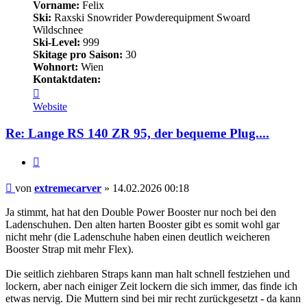
Vorname:
Felix
Ski:
Raxski Snowrider Powderequipment Swoard
Wildschnee
Ski-Level:
999
Skitage pro Saison:
30
Wohnort:
Wien
Kontaktdaten:
Kontaktdaten
von
Website
extremecarver
Re: Lange RS 140 ZR 95, der bequeme Plug....
Zitieren
Beitrag
von
extremecarver
»
14.02.2026 00:18
Ja stimmt, hat hat den Double Power Booster nur noch bei den
Ladenschuhen. Den alten harten Booster gibt es somit wohl gar
nicht mehr (die Ladenschuhe haben einen deutlich weicheren
Booster Strap mit mehr Flex).
Die seitlich ziehbaren Straps kann man halt schnell festziehen und
lockern, aber nach einiger Zeit lockern die sich immer, das finde ich
etwas nervig. Die Muttern sind bei mir recht zurückgesetzt - da kann