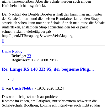
nichts hängenbleiben. Aber die Schale wurden auch an den
Knöcheln leicht ausgedrückt.
Der Nachteil des Double Booster ist halt den kann man nicht unter
der Schale fahren - und die meisten Rennfahrer fahren den Strap
soweit ich sehen kann unter der Schale. Sprich man muss die Schale
runterflexen, anstatt den Strap abzuschneiden bis es passt.
schnell, riskant, vielseitig bergab
http://openMTBmap.org & www.VeloMap.org
Nach
oben
Uncle Nobby
Beiträge:
23
Registriert:
03.04.2008 20:03
Re: Lange RS 140 ZR 95, der bequeme Plug....
Zitieren
Beitrag
von
Uncle Nobby
»
19.02.2026 13:24
Das wollte ich jetzt noch ausprobieren..
Komme im kalten, am Parkplatz, nur sehr extrem schwer in die
Schale/schuh. Boothorn, komme ich irgendwie auch nicht so klar