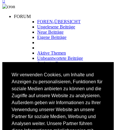
FORUM
FOREN-ÜBERSICHT
Ungelesene Beiträge
Neue Beiträge
Eigene Beiträge
Aktive Themen
Unbeantwortete Beiträge
Suche im Forum
FAHRTECHNIK
Wir verwenden Cookies, um Inhalte und
Einsteiger
Anzeigen zu personalisieren, Funktionen für
Fortgeschrittene
soziale Medien anbieten zu können und die
Lehrplan
Videoanalyse
Zugriffe auf unsere Website zu analysieren.
Außerdem geben wir Informationen zu Ihrer
SKI
Verwendung unserer Website an unsere
SKITEST
Partner für soziale Medien, Werbung und
Ski-FAQ
Analysen weiter. Unsere Partner führen
Tipps Ski-Kauf