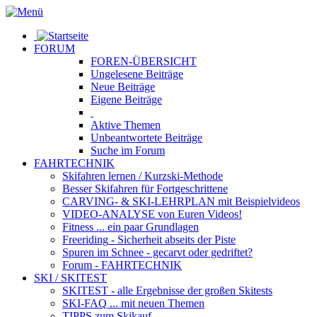
FORUM
FOREN-ÜBERSICHT
Ungelesene
Beiträge
Neue
Beiträge
Eigene
Beiträge
Aktive
Themen
Unbeantwortete
Beiträge
Suche im Forum
FAHRTECHNIK
Skifahren lernen
/ Kurzski-Methode
Besser Skifahren
für Fortgeschrittene
CARVING- & SKI-LEHRPLAN
mit Beispielvideos
VIDEO-ANALYSE
von Euren Videos!
Fitness
... ein paar Grundlagen
Freeriding
- Sicherheit abseits der Piste
Spuren im Schnee
- gecarvt oder gedriftet?
Forum
- FAHRTECHNIK
SKI / SKITEST
SKITEST
- alle Ergebnisse der großen Skitests
SKI-FAQ
... mit neuen Themen
TIPPS zum Skikauf