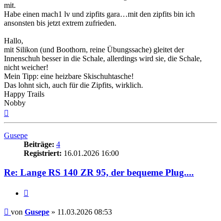
mit.
Habe einen mach1 lv und zipfits gara…mit den zipfits bin ich
ansonsten bis jetzt extrem zufrieden.
Hallo,
mit Silikon (und Boothorn, reine Übungssache) gleitet der
Innenschuh besser in die Schale, allerdings wird sie, die Schale,
nicht weicher!
Mein Tipp: eine heizbare Skischuhtasche!
Das lohnt sich, auch für die Zipfits, wirklich.
Happy Trails
Nobby
Nach
oben
Gusepe
Beiträge:
4
Registriert:
16.01.2026 16:00
Re: Lange RS 140 ZR 95, der bequeme Plug....
Zitieren
Beitrag
von
Gusepe
»
11.03.2026 08:53