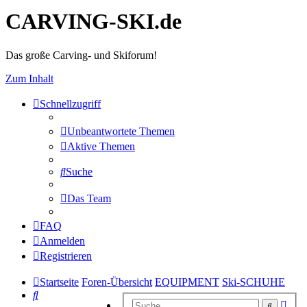
CARVING-SKI.de
Das große Carving- und Skiforum!
Zum Inhalt
Schnellzugriff
Unbeantwortete Themen
Aktive Themen
Suche
Das Team
FAQ
Anmelden
Registrieren
Startseite
Foren-Übersicht
EQUIPMENT
Ski-SCHUHE
Suche
Erwe
Suche