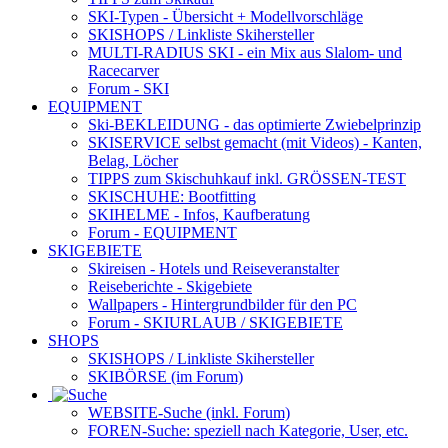
SKI-Typen
- Übersicht + Modellvorschläge
SKISHOPS / Linkliste Skihersteller
MULTI-RADIUS SKI
- ein Mix aus Slalom- und
Racecarver
Forum
- SKI
EQUIPMENT
Ski-BEKLEIDUNG
- das optimierte Zwiebelprinzip
SKISERVICE selbst gemacht
(mit Videos) - Kanten,
Belag, Löcher
TIPPS zum Skischuhkauf
inkl. GRÖSSEN-TEST
SKISCHUHE:
Bootfitting
SKIHELME
- Infos, Kaufberatung
Forum
- EQUIPMENT
SKIGEBIETE
Skireisen - Hotels und Reiseveranstalter
Reiseberichte - Skigebiete
Wallpapers
- Hintergrundbilder für den PC
Forum
- SKIURLAUB / SKIGEBIETE
SHOPS
SKISHOPS / Linkliste Skihersteller
SKIBÖRSE
(im Forum)
WEBSITE
-Suche (inkl. Forum)
FOREN
-Suche: speziell nach Kategorie, User, etc.