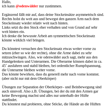
Hallo,
ich kann
@odenwälder
nur zustimmen.
Ergänzend fällt mir auf, dass deine Stockeinsätze asymmetrisch sind.
Rechts holst du weit aus und bewegst den ganzen Arm nach dem
Stockeinsatz wieder relativ weit nach hinten.
Links setzt du den Stock eher verhalten und von Grund auf sehr
weit hinten ein.
Ich denke die bewusste Arbeit am symmetrischen Stockeinsatz
könnte wirklich viel bringen.
Du könntest versuchen den Stockeinsatz etwas weiter vorne zu
setzen (eher so wie der rechte), ohne die Arme dabei zu sehr
mitzuschwingen. Also, wie odenwälder auch sagt, mehr aus den
Handgelenken und Unterarmen. Die Oberarme können dabei in ca.
45˚ ausfahren und stabil bleiben, bei ordentlicher Rumpfspannung,
die Unterarme bleiben weiter vorne.
Das könnte bewirken, dass du generell mehr nach vorne kommst.
(aber nicht nur mit dem Oberkörper)
Übungen zur Separation der Oberkörper– und Beinbewegung sind
auch sinnvoll. Also z.B. Übungen, bei der du mit den Armen gar
keine Bewegung machst und alles nur unterhalb der Hüfte
stattfindet.
Du könntest mal probieren, ohne Stöcke, die Hände an die Hüften