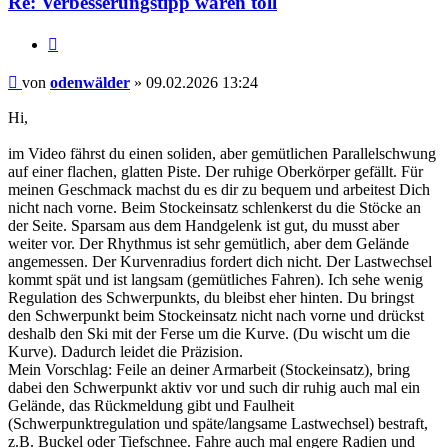
Re: Verbesserungstipp wären toll
Zitieren
Beitrag
von
odenwälder
»
09.02.2026 13:24
Hi,
im Video fährst du einen soliden, aber gemütlichen Parallelschwung
auf einer flachen, glatten Piste. Der ruhige Oberkörper gefällt. Für
meinen Geschmack machst du es dir zu bequem und arbeitest Dich
nicht nach vorne. Beim Stockeinsatz schlenkerst du die Stöcke an
der Seite. Sparsam aus dem Handgelenk ist gut, du musst aber
weiter vor. Der Rhythmus ist sehr gemütlich, aber dem Gelände
angemessen. Der Kurvenradius fordert dich nicht. Der Lastwechsel
kommt spät und ist langsam (gemütliches Fahren). Ich sehe wenig
Regulation des Schwerpunkts, du bleibst eher hinten. Du bringst
den Schwerpunkt beim Stockeinsatz nicht nach vorne und drückst
deshalb den Ski mit der Ferse um die Kurve. (Du wischt um die
Kurve). Dadurch leidet die Präzision.
Mein Vorschlag: Feile an deiner Armarbeit (Stockeinsatz), bring
dabei den Schwerpunkt aktiv vor und such dir ruhig auch mal ein
Gelände, das Rückmeldung gibt und Faulheit
(Schwerpunktregulation und späte/langsame Lastwechsel) bestraft,
z.B. Buckel oder Tiefschnee. Fahre auch mal engere Radien und