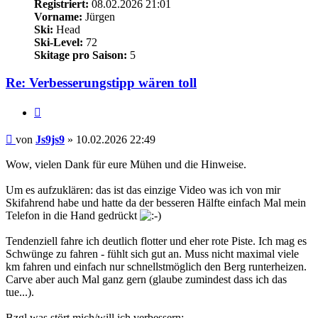
Registriert:
08.02.2026 21:01
Vorname:
Jürgen
Ski:
Head
Ski-Level:
72
Skitage pro Saison:
5
Re: Verbesserungstipp wären toll
Zitieren
Beitrag
von
Js9js9
»
10.02.2026 22:49
Wow, vielen Dank für eure Mühen und die Hinweise.
Um es aufzuklären: das ist das einzige Video was ich von mir
Skifahrend habe und hatte da der besseren Hälfte einfach Mal mein
Telefon in die Hand gedrückt
Tendenziell fahre ich deutlich flotter und eher rote Piste. Ich mag es
Schwünge zu fahren - fühlt sich gut an. Muss nicht maximal viele
km fahren und einfach nur schnellstmöglich den Berg runterheizen.
Carve aber auch Mal ganz gern (glaube zumindest dass ich das
tue...).
Bzgl was stört mich/will ich verbessern: