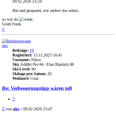
09.02.2026 13:24
Bin mal gespannt, wie andere das sehen.
so wie du
Gruß Frank
Nach
oben
nks
Beiträge:
19
Registriert:
15.11.2025 10:41
Vorname:
Nikos
Ski:
Addikt Pro 66 / Elan Ripstick 88
Ski-Level:
90
Skitage pro Saison:
20
Wohnort:
Graz
Re: Verbesserungstipp wären toll
Zitieren
Beitrag
von
nks
»
09.02.2026 23:47