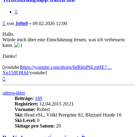
Zitieren
Beitrag
von
Js9js9
»
09.02.2026 12:00
Hallo,
Würde mich über eine Einschätzung freuen, was ich verbessern
kann.
Danke!
[youtube]
https://youtube.com/shorts/6dRkbP6LmHE? ...
Xg15ffQRfs
[/youtube]
Nach
oben
odenwälder
Beiträge:
169
Registriert:
12.04.2015 20:21
Vorname:
Robert
Ski:
Head eSL, Völkl Peregrine 82, Blizzard Hustle 10
Ski-Level:
0
Skitage pro Saison:
20