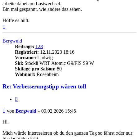
arbeite dabei am Lastwechsel.
Bin mal gespannt, wie andere das sehen.
Hoffe es hilft.
Nach
oben
Bergwuid
Beiträge:
128
Registriert:
12.11.2023 18:16
Vorname:
Ludwig
Ski:
Stöckli WRT Atomic G9/FIS S9 W
Skitage pro Saison:
80
Wohnort:
Rosenheim
Re: Verbesserungstipp wären toll
Zitieren
Beitrag
von
Bergwuid
»
09.02.2026 15:45
Hi,
Mich würde Interessieren ob du den ganzen Tag so fährst oder nur
für das Video jetzt.