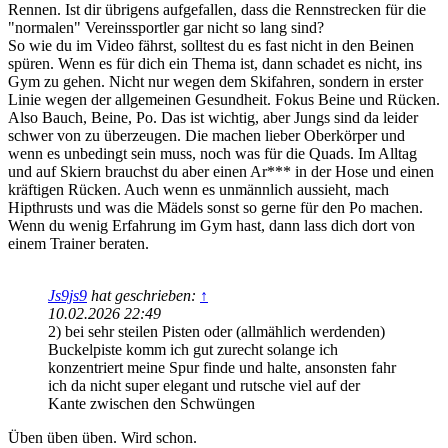
Rennen. Ist dir übrigens aufgefallen, dass die Rennstrecken für die
"normalen" Vereinssportler gar nicht so lang sind?
So wie du im Video fährst, solltest du es fast nicht in den Beinen
spüren. Wenn es für dich ein Thema ist, dann schadet es nicht, ins
Gym zu gehen. Nicht nur wegen dem Skifahren, sondern in erster
Linie wegen der allgemeinen Gesundheit. Fokus Beine und Rücken.
Also Bauch, Beine, Po. Das ist wichtig, aber Jungs sind da leider
schwer von zu überzeugen. Die machen lieber Oberkörper und
wenn es unbedingt sein muss, noch was für die Quads. Im Alltag
und auf Skiern brauchst du aber einen Ar*** in der Hose und einen
kräftigen Rücken. Auch wenn es unmännlich aussieht, mach
Hipthrusts und was die Mädels sonst so gerne für den Po machen.
Wenn du wenig Erfahrung im Gym hast, dann lass dich dort von
einem Trainer beraten.
Js9js9
hat geschrieben:
↑
10.02.2026 22:49
2) bei sehr steilen Pisten oder (allmählich werdenden)
Buckelpiste komm ich gut zurecht solange ich
konzentriert meine Spur finde und halte, ansonsten fahr
ich da nicht super elegant und rutsche viel auf der
Kante zwischen den Schwüngen
Üben üben üben. Wird schon.