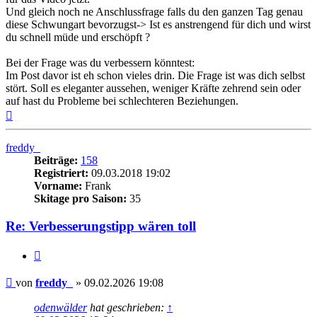
Und gleich noch ne Anschlussfrage falls du den ganzen Tag genau
diese Schwungart bevorzugst-> Ist es anstrengend für dich und wirst
du schnell müde und erschöpft ?
Bei der Frage was du verbessern könntest:
Im Post davor ist eh schon vieles drin. Die Frage ist was dich selbst
stört. Soll es eleganter aussehen, weniger Kräfte zehrend sein oder
auf hast du Probleme bei schlechteren Beziehungen.
Nach
oben
freddy_
Beiträge:
158
Registriert:
09.03.2018 19:02
Vorname:
Frank
Skitage pro Saison:
35
Re: Verbesserungstipp wären toll
Zitieren
Beitrag
von
freddy_
»
09.02.2026 19:08
odenwälder
hat geschrieben:
↑