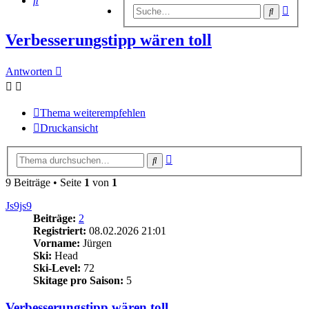
Erwe
Suche
Suc
Verbesserungstipp wären toll
Antworten
Thema weiterempfehlen
Druckansicht
Erweiterte
Suche
Suche
9 Beiträge • Seite
1
von
1
Js9js9
Beiträge:
2
Registriert:
08.02.2026 21:01
Vorname:
Jürgen
Ski:
Head
Ski-Level:
72
Skitage pro Saison:
5
Verbesserungstipp wären toll