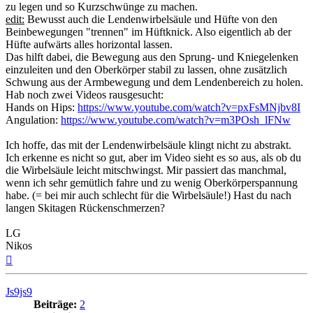
zu legen und so Kurzschwünge zu machen.
edit:
Bewusst auch die Lendenwirbelsäule und Hüfte von den
Beinbewegungen "trennen" im Hüftknick. Also eigentlich ab der
Hüfte aufwärts alles horizontal lassen.
Das hilft dabei, die Bewegung aus den Sprung- und Kniegelenken
einzuleiten und den Oberkörper stabil zu lassen, ohne zusätzlich
Schwung aus der Armbewegung und dem Lendenbereich zu holen.
Hab noch zwei Videos rausgesucht:
Hands on Hips:
https://www.youtube.com/watch?v=pxFsMNjbv8I
Angulation:
https://www.youtube.com/watch?v=m3POsh_lFNw
Ich hoffe, das mit der Lendenwirbelsäule klingt nicht zu abstrakt.
Ich erkenne es nicht so gut, aber im Video sieht es so aus, als ob du
die Wirbelsäule leicht mitschwingst. Mir passiert das manchmal,
wenn ich sehr gemütlich fahre und zu wenig Oberkörperspannung
habe. (= bei mir auch schlecht für die Wirbelsäule!) Hast du nach
langen Skitagen Rückenschmerzen?
LG
Nikos
Nach
oben
Js9js9
Beiträge:
2