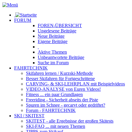
FORUM
FOREN-ÜBERSICHT
Ungelesene
Beiträge
Neue
Beiträge
Eigene
Beiträge
Aktive
Themen
Unbeantwortete
Beiträge
Suche im Forum
FAHRTECHNIK
Skifahren lernen
/ Kurzski-Methode
Besser Skifahren
für Fortgeschrittene
CARVING- & SKI-LEHRPLAN
mit Beispielvideos
VIDEO-ANALYSE
von Euren Videos!
Fitness
... ein paar Grundlagen
Freeriding
- Sicherheit abseits der Piste
Spuren im Schnee
- gecarvt oder gedriftet?
Forum
- FAHRTECHNIK
SKI / SKITEST
SKITEST
- alle Ergebnisse der großen Skitests
SKI-FAQ
... mit neuen Themen
TIPPS zum Skikauf