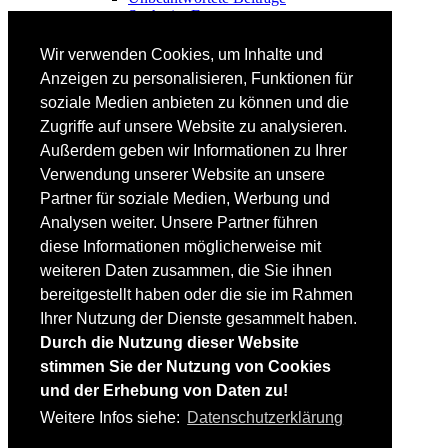
Suche im Forum
FAHRTECHNIK
Wir verwenden Cookies, um Inhalte und
Einsteiger
Anzeigen zu personalisieren, Funktionen für
Fortgeschrittene
soziale Medien anbieten zu können und die
Lehrplan
Videoanalyse
Zugriffe auf unsere Website zu analysieren.
Außerdem geben wir Informationen zu Ihrer
SKI
Verwendung unserer Website an unsere
SKITEST
Partner für soziale Medien, Werbung und
Ski-FAQ
Analysen weiter. Unsere Partner führen
Tipps Ski-Kauf
Ski-Typen
diese Informationen möglicherweise mit
Skishops
weiteren Daten zusammen, die Sie ihnen
bereitgestellt haben oder die sie im Rahmen
EQUIPMENT
Skibekleidung
Ihrer Nutzung der Dienste gesammelt haben.
Skischuhe
Durch die Nutzung dieser Website
Bootfitting
stimmen Sie der Nutzung von Cookies
Skihelme
Skiservice selbst
und der Erhebung von Daten zu!
Weitere Infos siehe:
Datenschutzerklärung
SONSTIGES