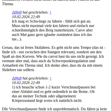
Thema.
Js9js9
hat geschrieben:
↑
10.02.2026 22:49
Ich mag es Schwünge zu fahren - fühlt sich gut an.
Muss nicht maximal viele km fahren und einfach nur
schnellstmöglich den Berg runterheizen. Carve aber
auch Mal ganz gern (glaube zumindest dass ich das
tue...).
Genau, das ist freies Skifahren. Es geht nicht ums Tempo (das ist -
finde ich - nur zwischen den Stangen relevant), sondern um den
Spaß an den Kurven. Wie du carvst hast du uns nicht gezeigt. Ich
vermute aber mal, dass auch da Schwerpunktregulation und
Armarbeit ein Thema sind. Ich denke aber, dass du da mit einem
Skilehrer ran solltest.
Js9js9
hat geschrieben:
↑
10.02.2026 22:49
1) ich brauche schon 1-2 kurze Verschnaufpausen bei
einer Abfahrt und es geht ordentlich in die Beine. Ob
das an meiner Technik oder allgemeinem
Körperzustand liegt weiss ich natürlich nicht.
DIe Verschnaufpausen finde ich unproblematisch. Du fährst ja kein