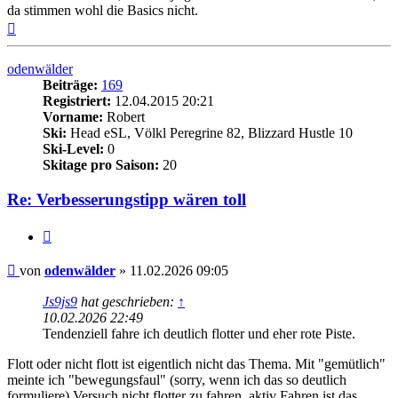
da stimmen wohl die Basics nicht.
Nach
oben
odenwälder
Beiträge:
169
Registriert:
12.04.2015 20:21
Vorname:
Robert
Ski:
Head eSL, Völkl Peregrine 82, Blizzard Hustle 10
Ski-Level:
0
Skitage pro Saison:
20
Re: Verbesserungstipp wären toll
Zitieren
Beitrag
von
odenwälder
»
11.02.2026 09:05
Js9js9
hat geschrieben:
↑
10.02.2026 22:49
Tendenziell fahre ich deutlich flotter und eher rote Piste.
Flott oder nicht flott ist eigentlich nicht das Thema. Mit "gemütlich"
meinte ich "bewegungsfaul" (sorry, wenn ich das so deutlich
formuliere).Versuch nicht flotter zu fahren, aktiv Fahren ist das