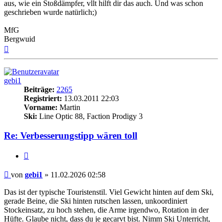
aus, wie ein Stoßdämpfer, vllt hilft dir das auch. Und was schon
geschrieben wurde natürlich;)
MfG
Bergwuid
Nach
oben
gebi1
Beiträge:
2265
Registriert:
13.03.2011 22:03
Vorname:
Martin
Ski:
Line Optic 88, Faction Prodigy 3
Re: Verbesserungstipp wären toll
Zitieren
Beitrag
von
gebi1
»
11.02.2026 02:58
Das ist der typische Touristenstil. Viel Gewicht hinten auf dem Ski,
gerade Beine, die Ski hinten rutschen lassen, unkoordiniert
Stockeinsatz, zu hoch stehen, die Arme irgendwo, Rotation in der
Hüfte. Glaube nicht, dass du je gecarvt bist. Nimm Ski Unterricht,