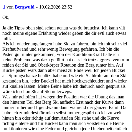
Beitrag
von
Bergwuid
»
10.02.2026 23:52
Ok,
Ja die Tipps oben sind schon genau was du brauchst. Ich kann vllt
noch meine eigene Erfahrung wieder geben die dir evtl auch etwas
hilft.
Als ich wieder angefangen habe Ski zu fahren, bin ich mit sehr viel
Kraftaufwand und sehr wenig Bewegung gefahren. Ich bin die
Pisten gut runter gekommen, von der Kondition/Kraft hatte ich
keine Probleme was dazu geführt hat dass ich trotz aggressivem rum
reißen der Ski und Oberkörper Rotation den Berg runter bin. Auf
Buckelpisten wars dann aber meist zu Ende weil Ich jeden Buckel
als Sprungschanze benützt habe und wie ein Stahlrohr auf dem Ski
gestanden bin, jeder Buckel hat mich hochgeschleudert und wieder
auf knallen lassen. Meine Beine habe ich dadurch auch gespürt als
wäre ich schon 8h auf Ski unterwegs.
Was mir geholfen hat wegen der Position war die Übung das man
den hinteren Teil des Berg Ski aufhebt. Erst nach der Kurve dann
immer früher und Irgendwann dann während der ganzen Fahrt. Da
habe ich zumindest für mich selbst immer gespürt ob ich zu weit
hinten bin oder richtig auf dem Außen Ski stehe und die Kurve
richtig einleite und für Buckel kann man sich vorstellen die Beine
funktionieren wie eine Feder und gleichen jede Unebenheit einfach