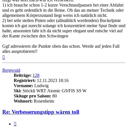
1) ich brauche schon 1-2 kurze Verschnaufpausen bei einer Abfahrt
und es geht ordentlich in die Beine. Ob das an meiner Technik oder
allgemeinem Körperzustand liegt weiss ich natürlich nicht.
2) bei sehr steilen Pisten oder (allmählich werdenden) Buckelpiste
komm ich gut zurecht solange ich konzentriert meine Spur finde und
halte, ansonsten fahr ich da nicht super elegant und rutsche viel auf
der Kante zwischen den Schwüngen
Ggf adressieren die Punkte oben das schon. Werde auf jeden Fall
alles ausprobieren!!
Nach
oben
Bergwuid
Beiträge:
128
Registriert:
12.11.2023 18:16
Vorname:
Ludwig
Ski:
Stöckli WRT Atomic G9/FIS S9 W
Skitage pro Saison:
80
Wohnort:
Rosenheim
Re: Verbesserungstipp wären toll
Zitieren