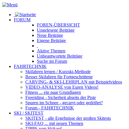
FORUM
FOREN-ÜBERSICHT
Ungelesene
Beiträge
Neue
Beiträge
Eigene
Beiträge
Aktive
Themen
Unbeantwortete
Beiträge
Suche im Forum
FAHRTECHNIK
Skifahren lernen
/ Kurzski-Methode
Besser Skifahren
für Fortgeschrittene
CARVING- & SKI-LEHRPLAN
mit Beispielvideos
VIDEO-ANALYSE
von Euren Videos!
Fitness
... ein paar Grundlagen
Freeriding
- Sicherheit abseits der Piste
Spuren im Schnee
- gecarvt oder gedriftet?
Forum
- FAHRTECHNIK
SKI / SKITEST
SKITEST
- alle Ergebnisse der großen Skitests
SKI-FAQ
... mit neuen Themen
TIPPS zum Skikauf