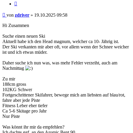
Zitieren
Beitrag
von
zdriver
»
19.10.2025 09:58
Hi Zusammen
Suche einen neuen Ski
Aktuell habe ich den Head magnum, welcher ca 10- Jährig ist.
Der Ski verkanten mir aber oft, vor allem wenn der Schnee weicher
ist und ich etwas müder.
Daher suche ich nun was, was mehr Fehler verzeiht, auch am
Nachmittag
Zu mir
188cm gross
102KG Schwer
Fortgeschrittener Skifahrer, bewege mich am liebsten auf blau/rot,
fahre aber jede Piste
Fitness Leber eher tiefer
Ca 5-6 Skitage pro Jahr
Nur Piste
Was könnt ihr mir da empfehlen?
Ich dachte ggf. an den Aromic Bent 90