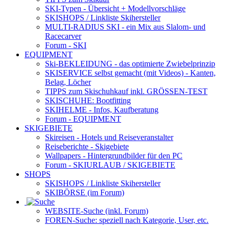
SKI-Typen
- Übersicht + Modellvorschläge
SKISHOPS / Linkliste Skihersteller
MULTI-RADIUS SKI
- ein Mix aus Slalom- und
Racecarver
Forum
- SKI
EQUIPMENT
Ski-BEKLEIDUNG
- das optimierte Zwiebelprinzip
SKISERVICE selbst gemacht
(mit Videos) - Kanten,
Belag, Löcher
TIPPS zum Skischuhkauf
inkl. GRÖSSEN-TEST
SKISCHUHE:
Bootfitting
SKIHELME
- Infos, Kaufberatung
Forum
- EQUIPMENT
SKIGEBIETE
Skireisen - Hotels und Reiseveranstalter
Reiseberichte - Skigebiete
Wallpapers
- Hintergrundbilder für den PC
Forum
- SKIURLAUB / SKIGEBIETE
SHOPS
SKISHOPS / Linkliste Skihersteller
SKIBÖRSE
(im Forum)
WEBSITE
-Suche (inkl. Forum)
FOREN
-Suche: speziell nach Kategorie, User, etc.