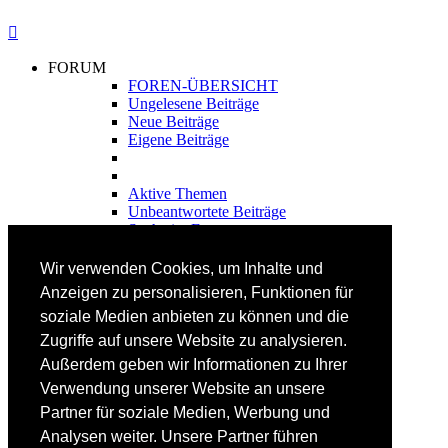
FORUM
FOREN-ÜBERSICHT
Ungelesene Beiträge
Neue Beiträge
Eigene Beiträge
Aktive Themen
Unbeantwortete Beiträge
Suche im Forum
FAHRTECHNIK
Wir verwenden Cookies, um Inhalte und
Einsteiger
Anzeigen zu personalisieren, Funktionen für
Fortgeschrittene
soziale Medien anbieten zu können und die
Lehrplan
Videoanalyse
Zugriffe auf unsere Website zu analysieren.
Außerdem geben wir Informationen zu Ihrer
SKI
Verwendung unserer Website an unsere
SKITEST
Partner für soziale Medien, Werbung und
Ski-FAQ
Analysen weiter. Unsere Partner führen
Tipps Ski-Kauf