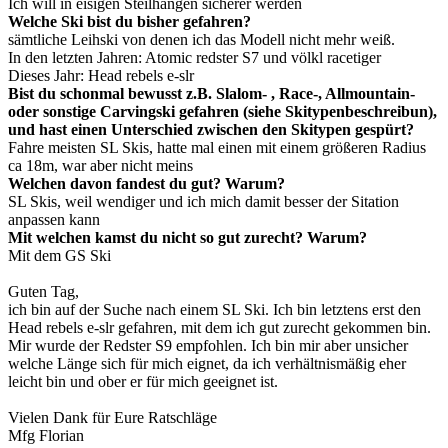
Ich will in eisigen Steilhängen sicherer werden
Welche Ski bist du bisher gefahren?
sämtliche Leihski von denen ich das Modell nicht mehr weiß.
In den letzten Jahren: Atomic redster S7 und völkl racetiger
Dieses Jahr: Head rebels e-slr
Bist du schonmal bewusst z.B. Slalom- , Race-, Allmountain-
oder sonstige Carvingski gefahren (siehe Skitypenbeschreibun),
und hast einen Unterschied zwischen den Skitypen gespürt?
Fahre meisten SL Skis, hatte mal einen mit einem größeren Radius
ca 18m, war aber nicht meins
Welchen davon fandest du gut? Warum?
SL Skis, weil wendiger und ich mich damit besser der Sitation
anpassen kann
Mit welchen kamst du nicht so gut zurecht? Warum?
Mit dem GS Ski
Guten Tag,
ich bin auf der Suche nach einem SL Ski. Ich bin letztens erst den
Head rebels e-slr gefahren, mit dem ich gut zurecht gekommen bin.
Mir wurde der Redster S9 empfohlen. Ich bin mir aber unsicher
welche Länge sich für mich eignet, da ich verhältnismäßig eher
leicht bin und ober er für mich geeignet ist.
Vielen Dank für Eure Ratschläge
Mfg Florian