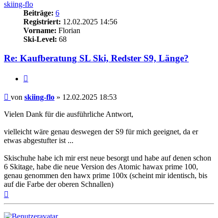
skiing-flo
Beiträge:
6
Registriert:
12.02.2025 14:56
Vorname:
Florian
Ski-Level:
68
Re: Kaufberatung SL Ski, Redster S9, Länge?
Zitieren
Beitrag
von
skiing-flo
»
12.02.2025 18:53
Vielen Dank für die ausführliche Antwort,
vielleicht wäre genau deswegen der S9 für mich geeignet, da er
etwas abgestufter ist ...
Skischuhe habe ich mir erst neue besorgt und habe auf denen schon
6 Skitage, habe die neue Version des Atomic hawax prime 100,
genau genommen den hawx prime 100x (scheint mir identisch, bis
auf die Farbe der oberen Schnallen)
Nach
oben