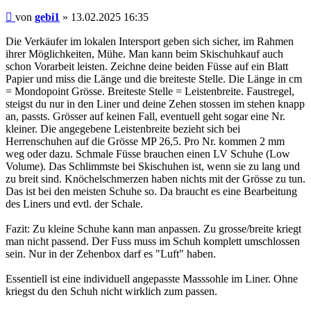
Beitrag
von
gebi1
»
13.02.2025 16:35
Die Verkäufer im lokalen Intersport geben sich sicher, im Rahmen
ihrer Möglichkeiten, Mühe. Man kann beim Skischuhkauf auch
schon Vorarbeit leisten. Zeichne deine beiden Füsse auf ein Blatt
Papier und miss die Länge und die breiteste Stelle. Die Länge in cm
= Mondopoint Grösse. Breiteste Stelle = Leistenbreite. Faustregel,
steigst du nur in den Liner und deine Zehen stossen im stehen knapp
an, passts. Grösser auf keinen Fall, eventuell geht sogar eine Nr.
kleiner. Die angegebene Leistenbreite bezieht sich bei
Herrenschuhen auf die Grösse MP 26,5. Pro Nr. kommen 2 mm
weg oder dazu. Schmale Füsse brauchen einen LV Schuhe (Low
Volume). Das Schlimmste bei Skischuhen ist, wenn sie zu lang und
zu breit sind. Knöchelschmerzen haben nichts mit der Grösse zu tun.
Das ist bei den meisten Schuhe so. Da braucht es eine Bearbeitung
des Liners und evtl. der Schale.
Fazit: Zu kleine Schuhe kann man anpassen. Zu grosse/breite kriegt
man nicht passend. Der Fuss muss im Schuh komplett umschlossen
sein. Nur in der Zehenbox darf es "Luft" haben.
Essentiell ist eine individuell angepasste Masssohle im Liner. Ohne
kriegst du den Schuh nicht wirklich zum passen.