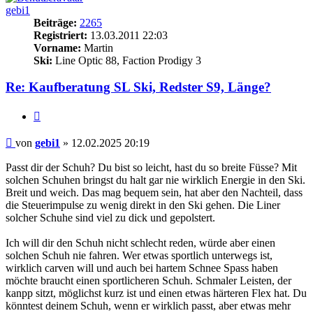
gebi1
Beiträge:
2265
Registriert:
13.03.2011 22:03
Vorname:
Martin
Ski:
Line Optic 88, Faction Prodigy 3
Re: Kaufberatung SL Ski, Redster S9, Länge?
Zitieren
Beitrag
von
gebi1
»
12.02.2025 20:19
Passt dir der Schuh? Du bist so leicht, hast du so breite Füsse? Mit
solchen Schuhen bringst du halt gar nie wirklich Energie in den Ski.
Breit und weich. Das mag bequem sein, hat aber den Nachteil, dass
die Steuerimpulse zu wenig direkt in den Ski gehen. Die Liner
solcher Schuhe sind viel zu dick und gepolstert.
Ich will dir den Schuh nicht schlecht reden, würde aber einen
solchen Schuh nie fahren. Wer etwas sportlich unterwegs ist,
wirklich carven will und auch bei hartem Schnee Spass haben
möchte braucht einen sportlicheren Schuh. Schmaler Leisten, der
kanpp sitzt, möglichst kurz ist und einen etwas härteren Flex hat. Du
könntest deinem Schuh, wenn er wirklich passt, aber etwas mehr