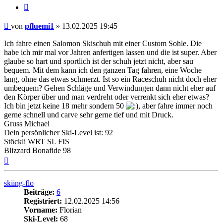
Zitieren
Beitrag
von
pfluemi1
»
13.02.2025 19:45
Ich fahre einen Salomon Skischuh mit einer Custom Sohle. Die
habe ich mir mal vor Jahren anfertigen lassen und die ist super. Aber
glaube so hart und sportlich ist der schuh jetzt nicht, aber sau
bequem. Mit dem kann ich den ganzen Tag fahren, eine Woche
lang, ohne das etwas schmerzt. Ist so ein Raceschuh nicht doch eher
umbequem? Gehen Schläge und Verwindungen dann nicht eher auf
den Körper über und man verdreht oder verrenkt sich eher etwas?
Ich bin jetzt keine 18 mehr sondern 50
, aber fahre immer noch
gerne schnell und carve sehr gerne tief und mit Druck.
Gruss Michael
Dein persönlicher Ski-Level ist: 92
Stöckli WRT SL FIS
Blizzard Bonafide 98
Nach
oben
skiing-flo
Beiträge:
6
Registriert:
12.02.2025 14:56
Vorname:
Florian
Ski-Level:
68