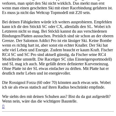
verloren, man spürt den Ski nicht wirklich. Das merkt man erst
wenn man einen gescheiten Ski mit einer Racebindung gefahren ist.
Es muss ja nicht das Weltcup Topmodell mit Z20 sein.
Bei deinen Fähigkeiten würde ich weiters ausprobieren. Empfehlen
kann ich dir den Stöckli SC oder CX, allenfalls den SL. Wobei ich
Letzteren nicht so mag. Bei Stöckli kannst du aus verschiedenen
Bindungen/Platten aussuchen. Preislich sind sie schon an der oberen
Grenze. Der Salomon Addict Pro ist ein lässiger Ski. Keine Bombe
wenn es richtig hart ist, aber sonst ein echter Knaller. Der Ski hat
sehr viel Leben und Energie. Zudem braucht er kaum Kraft. Fischer
RC4 SC und SC Pro sind aktuell günstig, da Fischer seine RC4
Modellreihe umstellt. Die Racetiger SC (das Einsteigersportmodell)
und SL mag ich auch. Mir gefällt deren definierter Kurveneinzug.
Ohne Platte ist der SL etwas einfacher zu driften. Mit Platte hat er
deutlich mehr Leben und ist energievoller.
Die Rossignol Forza (60 oder 70) könnten auch etwas sein. Wobei
ich sie als etwas statisch auf ihren Radius beschränkt empfinde.
Wie siehts den mit deinen Schuhen aus? Bist du da gut aufgestellt?
Wenn nein, wäre das die wichtigere Baustelle.
Nach
oben