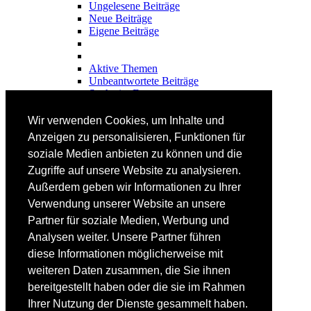
Ungelesene Beiträge
Neue Beiträge
Eigene Beiträge
Aktive Themen
Unbeantwortete Beiträge
Suche im Forum
FAHRTECHNIK
Wir verwenden Cookies, um Inhalte und
Einsteiger
Anzeigen zu personalisieren, Funktionen für
Fortgeschrittene
soziale Medien anbieten zu können und die
Lehrplan
Videoanalyse
Zugriffe auf unsere Website zu analysieren.
Außerdem geben wir Informationen zu Ihrer
SKI
Verwendung unserer Website an unsere
SKITEST
Partner für soziale Medien, Werbung und
Ski-FAQ
Analysen weiter. Unsere Partner führen
Tipps Ski-Kauf
Ski-Typen
diese Informationen möglicherweise mit
Skishops
weiteren Daten zusammen, die Sie ihnen
bereitgestellt haben oder die sie im Rahmen
EQUIPMENT
Skibekleidung
Ihrer Nutzung der Dienste gesammelt haben.