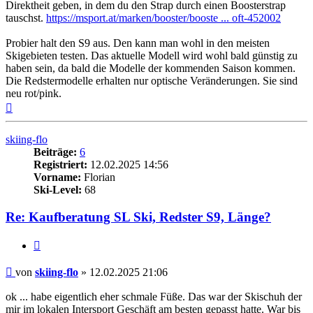
Direktheit geben, in dem du den Strap durch einen Boosterstrap
tauschst.
https://msport.at/marken/booster/booste ... oft-452002
Probier halt den S9 aus. Den kann man wohl in den meisten
Skigebieten testen. Das aktuelle Modell wird wohl bald günstig zu
haben sein, da bald die Modelle der kommenden Saison kommen.
Die Redstermodelle erhalten nur optische Veränderungen. Sie sind
neu rot/pink.
Nach
oben
skiing-flo
Beiträge:
6
Registriert:
12.02.2025 14:56
Vorname:
Florian
Ski-Level:
68
Re: Kaufberatung SL Ski, Redster S9, Länge?
Zitieren
Beitrag
von
skiing-flo
»
12.02.2025 21:06
ok ... habe eigentlich eher schmale Füße. Das war der Skischuh der
mir im lokalen Intersport Geschäft am besten gepasst hatte. War bis