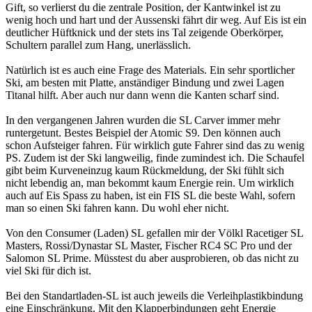
Gift, so verlierst du die zentrale Position, der Kantwinkel ist zu
wenig hoch und hart und der Aussenski fährt dir weg. Auf Eis ist ein
deutlicher Hüftknick und der stets ins Tal zeigende Oberkörper,
Schultern parallel zum Hang, unerlässlich.
Natürlich ist es auch eine Frage des Materials. Ein sehr sportlicher
Ski, am besten mit Platte, anständiger Bindung und zwei Lagen
Titanal hilft. Aber auch nur dann wenn die Kanten scharf sind.
In den vergangenen Jahren wurden die SL Carver immer mehr
runtergetunt. Bestes Beispiel der Atomic S9. Den können auch
schon Aufsteiger fahren. Für wirklich gute Fahrer sind das zu wenig
PS. Zudem ist der Ski langweilig, finde zumindest ich. Die Schaufel
gibt beim Kurveneinzug kaum Rückmeldung, der Ski fühlt sich
nicht lebendig an, man bekommt kaum Energie rein. Um wirklich
auch auf Eis Spass zu haben, ist ein FIS SL die beste Wahl, sofern
man so einen Ski fahren kann. Du wohl eher nicht.
Von den Consumer (Laden) SL gefallen mir der Völkl Racetiger SL
Masters, Rossi/Dynastar SL Master, Fischer RC4 SC Pro und der
Salomon SL Prime. Müsstest du aber ausprobieren, ob das nicht zu
viel Ski für dich ist.
Bei den Standartladen-SL ist auch jeweils die Verleihplastikbindung
eine Einschränkung. Mit den Klapperbindungen geht Energie