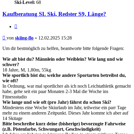
Ski-Level:
68
Kaufberatung SL Ski, Redster S9, Länge?
Zitieren
Beitrag
von
skiing-flo
»
12.02.2025 15:28
Um dir bestmöglich zu helfen, beantworte bitte folgende Fragen:
Wie alt bist du? Männlein oder Weiblein? Wie lang und wie
schwer?
18 Jahre, M, 1,80m, 55kg
Wie sportlich bist du; welche andere Sportarten betreibst du,
wie oft?
In Ordnung, war mal sportlicher als ich noch Leichtathletik gemacht
habe, gehe seit ein paar Monaten 2-3 Mal die Woche ins
Fitnessstudio
Wie lange und wie oft (pro Jahr) fährst du schon Ski?
Mindestens eine Woche Skiurlaub im Jahr, teilweise ein parr Tage
mehr zu einem anderen Zeitpunkt. Dieses Jahr komme ich aber auf
14 Skitage
Bitte beschreibe kurz deine (bisherige) bevorzugte Fahrweise
(z.B. Pistenfarbe, Schwungart, Geschwindigkeit)