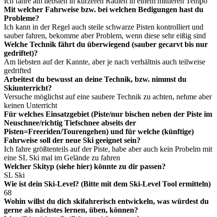
Ich fahre am liebsten in kürzeren Radien in einem mittleren Tempo
Mit welcher Fahrweise bzw. bei welchen Bedigungen hast du
Probleme?
Ich kann in der Regel auch steile schwarze Pisten kontrolliert und
sauber fahren, bekomme aber Problem, wenn diese sehr eißig sind
Welche Technik fährt du überwiegend (sauber gecarvt bis nur
gedriftet)?
Am liebsten auf der Kannte, aber je nach verhältnis auch teilweise
gedrifted
Arbeitest du bewusst an deine Technik, bzw. nimmst du
Skiunterricht?
Versuche möglichst auf eine saubere Technik zu achten, nehme aber
keinen Unterricht
Für welches Einsatzgebiet (Piste/nur bischen neben der Piste im
Neuschnee/richtig Tiefschnee abseits der
Pisten=Freeriden/Tourengehen) und für welche (künftige)
Fahrweise soll der neue Ski geeignet sein?
Ich fahre größtenteils auf der Piste, habe aber auch kein Probelm mit
eine SL Ski mal im Gelände zu fahren
Welcher Skityp (siehe hier) könnte zu dir passen?
SL Ski
Wie ist dein Ski-Level? (Bitte mit dem Ski-Level Tool ermitteln)
68
Wohin willst du dich skifahrerisch entwickeln, was würdest du
gerne als nächstes lernen, üben, können?