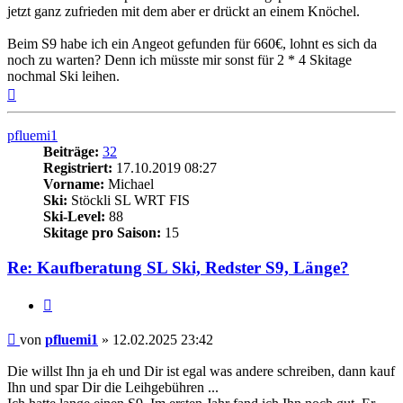
jetzt ganz zufrieden mit dem aber er drückt an einem Knöchel.
Beim S9 habe ich ein Angeot gefunden für 660€, lohnt es sich da
noch zu warten? Denn ich müsste mir sonst für 2 * 4 Skitage
nochmal Ski leihen.
Nach
oben
pfluemi1
Beiträge:
32
Registriert:
17.10.2019 08:27
Vorname:
Michael
Ski:
Stöckli SL WRT FIS
Ski-Level:
88
Skitage pro Saison:
15
Re: Kaufberatung SL Ski, Redster S9, Länge?
Zitieren
Beitrag
von
pfluemi1
»
12.02.2025 23:42
Die willst Ihn ja eh und Dir ist egal was andere schreiben, dann kauf
Ihn und spar Dir die Leihgebühren ...