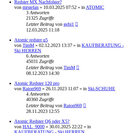
Redster MX Nachfolger?
von
mrstefan
» 10.03.2025 07:52 » in
ATOMIC
3
Antworten
21325
Zugriffe
Letzter Beitrag
von
gebi1
12.03.2025 11:18
Atomic redster q5
von
TimM
» 02.12.2023 13:37 » in
KAUFBERATUNG -
Ski HERREN
6
Antworten
45031
Zugriffe
Letzter Beitrag
von
TimM
08.12.2023 14:30
Atomic Redster 120 pro
von
Raion969
» 26.11.2023 11:07 » in
Ski-SCHUHE
4
Antworten
40360
Zugriffe
Letzter Beitrag
von
Raion969
28.11.2023 12:55
Atomic Redster Q6 oder X5?
von
HAL_9000
» 30.01.2025 22:22 » in
KAUFBERATUNG - Ski HERREN