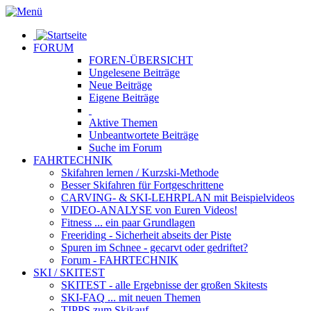
FORUM
FOREN-ÜBERSICHT
Ungelesene
Beiträge
Neue
Beiträge
Eigene
Beiträge
Aktive
Themen
Unbeantwortete
Beiträge
Suche im Forum
FAHRTECHNIK
Skifahren lernen
/ Kurzski-Methode
Besser Skifahren
für Fortgeschrittene
CARVING- & SKI-LEHRPLAN
mit Beispielvideos
VIDEO-ANALYSE
von Euren Videos!
Fitness
... ein paar Grundlagen
Freeriding
- Sicherheit abseits der Piste
Spuren im Schnee
- gecarvt oder gedriftet?
Forum
- FAHRTECHNIK
SKI / SKITEST
SKITEST
- alle Ergebnisse der großen Skitests
SKI-FAQ
... mit neuen Themen
TIPPS zum Skikauf