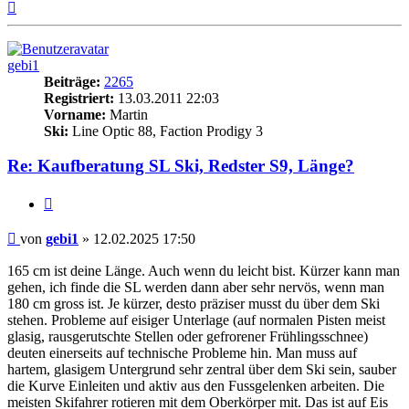
Nach
oben
gebi1
Beiträge:
2265
Registriert:
13.03.2011 22:03
Vorname:
Martin
Ski:
Line Optic 88, Faction Prodigy 3
Re: Kaufberatung SL Ski, Redster S9, Länge?
Zitieren
Beitrag
von
gebi1
»
12.02.2025 17:50
165 cm ist deine Länge. Auch wenn du leicht bist. Kürzer kann man
gehen, ich finde die SL werden dann aber sehr nervös, wenn man
180 cm gross ist. Je kürzer, desto präziser musst du über dem Ski
stehen. Probleme auf eisiger Unterlage (auf normalen Pisten meist
glasig, rausgerutschte Stellen oder gefrorener Frühlingsschnee)
deuten einerseits auf technische Probleme hin. Man muss auf
hartem, glasigem Untergrund sehr zentral über dem Ski sein, sauber
die Kurve Einleiten und aktiv aus den Fussgelenken arbeiten. Die
meisten Skifahrer rotieren mit dem Oberkörper mit. Das ist auf Eis