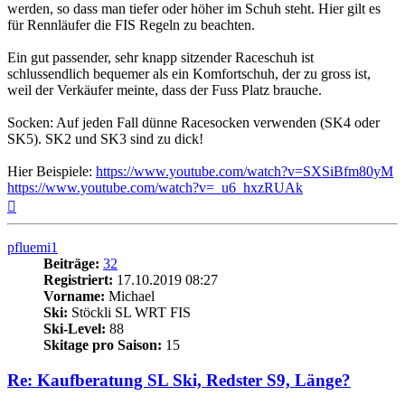
werden, so dass man tiefer oder höher im Schuh steht. Hier gilt es
für Rennläufer die FIS Regeln zu beachten.
Ein gut passender, sehr knapp sitzender Raceschuh ist
schlussendlich bequemer als ein Komfortschuh, der zu gross ist,
weil der Verkäufer meinte, dass der Fuss Platz brauche.
Socken: Auf jeden Fall dünne Racesocken verwenden (SK4 oder
SK5). SK2 und SK3 sind zu dick!
Hier Beispiele:
https://www.youtube.com/watch?v=SXSiBfm80yM
https://www.youtube.com/watch?v=_u6_hxzRUAk
Nach
oben
pfluemi1
Beiträge:
32
Registriert:
17.10.2019 08:27
Vorname:
Michael
Ski:
Stöckli SL WRT FIS
Ski-Level:
88
Skitage pro Saison:
15
Re: Kaufberatung SL Ski, Redster S9, Länge?