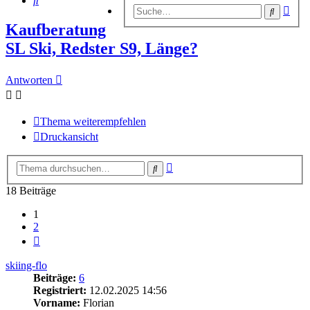
Erwe
Suche
Suc
Kaufberatung
SL Ski, Redster S9, Länge?
Antworten
Thema weiterempfehlen
Druckansicht
Erweiterte
Suche
Suche
18 Beiträge
1
2
Nächste
skiing-flo
Beiträge:
6
Registriert:
12.02.2025 14:56
Vorname:
Florian