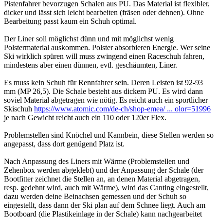
Pistenfahrer bevorzugen Schalen aus PU. Das Material ist flexibler,
dicker und lässt sich leicht bearbeiten (fräsen oder dehnen). Ohne
Bearbeitung passt kaum ein Schuh optimal.
Der Liner soll möglichst dünn und mit möglichst wenig
Polstermaterial auskommen. Polster absorbieren Energie. Wer seine
Ski wirklich spüren will muss zwingend einen Raceschuh fahren,
mindestens aber einen dünnen, evtl. geschäumten, Liner.
Es muss kein Schuh für Rennfahrer sein. Deren Leisten ist 92-93
mm (MP 26,5). Die Schale besteht aus dickem PU. Es wird dann
soviel Material abgetragen wie nötig. Es reicht auch ein sportlicher
Skischuh
https://www.atomic.com/de-ch/shop-emea/ ... olor=51996
je nach Gewicht reicht auch ein 110 oder 120er Flex.
Problemstellen sind Knöchel und Kannbein, diese Stellen werden so
angepasst, dass dort genügend Platz ist.
Nach Anpassung des Liners mit Wärme (Problemstellen und
Zehenbox werden abgeklebt) und der Anpassung der Schale (der
Bootfitter zeichnet die Stellen an, an denen Material abgetragen,
resp. gedehnt wird, auch mit Wärme), wird das Canting eingestellt,
dazu werden deine Beinachsen gemessen und der Schuh so
eingestellt, dass dann der Ski plan auf dem Schnee liegt. Auch am
Bootboard (die Plastikeinlage in der Schale) kann nachgearbeitet