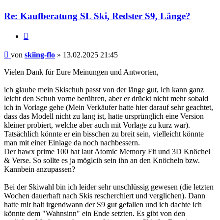
Re: Kaufberatung SL Ski, Redster S9, Länge?
Zitieren
Beitrag
von
skiing-flo
»
13.02.2025 21:45
Vielen Dank für Eure Meinungen und Antworten,
ich glaube mein Skischuh passt von der länge gut, ich kann ganz
leicht den Schuh vorne berühren, aber er drückt nicht mehr sobald
ich in Vorlage gehe (Mein Verkäufer hatte hier darauf sehr geachtet,
dass das Modell nicht zu lang ist, hatte ursprünglich eine Version
kleiner probiert, welche aber auch mit Vorlage zu kurz war).
Tatsächlich könnte er ein bisschen zu breit sein, vielleicht könnte
man mit einer Einlage da noch nachbessern.
Der hawx prime 100 hat laut Atomic Memory Fit und 3D Knöchel
& Verse. So sollte es ja möglcih sein ihn an den Knöcheln bzw.
Kannbein anzupassen?
Bei der Skiwahl bin ich leider sehr unschlüssig gewesen (die letzten
Wochen dauerhaft nach Skis rescherchiert und verglichen). Dann
hatte mir halt irgendwann der S9 gut gefallen und ich dachte ich
könnte dem "Wahnsinn" ein Ende setzten. Es gibt von den