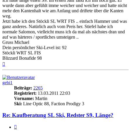
Ich hatte lange einen S9. Im ersten Jahr fand ich Ihn noch gut. Er
wurde dann aber gefühlt imme weicher und weicher und hatte nicht
mehr den Kantenhalt wie am Anfang und driftete über die Kanten
weg.
Jetzt habe ich den Stöckli SL WRT FIS .. einfach Hammer und was
ganz anderes. Natürlich auch vom Preis her. Stiefel habe ich
normale Salomon, vielleicht muss ich da mal als nächstes dran und
auf was härteres / sportliches umsteigen ..
Gruss Michael
Dein persönlicher Ski-Level ist: 92
Stöckli WRT SL FIS
Blizzard Bonafide 98
Nach
oben
gebi1
Beiträge:
2265
Registriert:
13.03.2011 22:03
Vorname:
Martin
Ski:
Line Optic 88, Faction Prodigy 3
Re: Kaufberatung SL Ski, Redster S9, Länge?
Zitieren