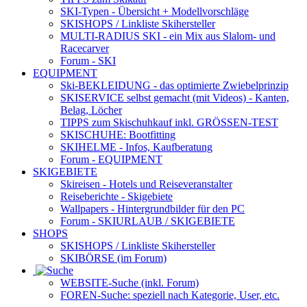
SKI-Typen
- Übersicht + Modellvorschläge
SKISHOPS / Linkliste Skihersteller
MULTI-RADIUS SKI
- ein Mix aus Slalom- und
Racecarver
Forum
- SKI
EQUIPMENT
Ski-BEKLEIDUNG
- das optimierte Zwiebelprinzip
SKISERVICE selbst gemacht
(mit Videos) - Kanten,
Belag, Löcher
TIPPS zum Skischuhkauf
inkl. GRÖSSEN-TEST
SKISCHUHE:
Bootfitting
SKIHELME
- Infos, Kaufberatung
Forum
- EQUIPMENT
SKIGEBIETE
Skireisen - Hotels und Reiseveranstalter
Reiseberichte - Skigebiete
Wallpapers
- Hintergrundbilder für den PC
Forum
- SKIURLAUB / SKIGEBIETE
SHOPS
SKISHOPS / Linkliste Skihersteller
SKIBÖRSE
(im Forum)
WEBSITE
-Suche (inkl. Forum)
FOREN
-Suche: speziell nach Kategorie, User, etc.