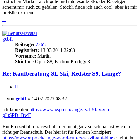
restlichen Marken auch gute und interesante Ski, der Racetiger
scheint mir auch zu gefallen. Stöckli finde ich auch cool, aber ist mir
preislich zu teuer.
Nach
oben
gebi1
Beiträge:
2265
Registriert:
13.03.2011 22:03
Vorname:
Martin
Ski:
Line Optic 88, Faction Prodigy 3
Re: Kaufberatung SL Ski, Redster S9, Länge?
Zitieren
Beitrag
von
gebi1
»
14.02.2025 08:32
ich fahre den
https://www.xspo.ch/lange-rs-130-lv-vib ...
gIuSPD_BwE
Ein Freizeitfahrerraceschuh, der nicht ganz so schmall ist wie ein
richtiger Rennschuh. Der hier ist für Rennen konzipiert
https://www.xspo.ch/lange-world-cup-rs-za-vibrant-blue
es gibt ihn