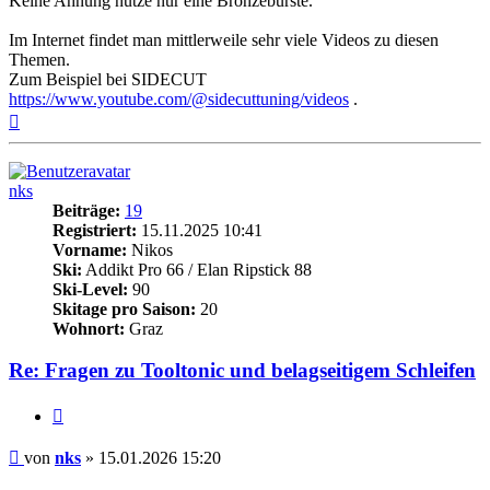
Keine Ahnung nutze nur eine Bronzebürste.
Im Internet findet man mittlerweile sehr viele Videos zu diesen
Themen.
Zum Beispiel bei SIDECUT
https://www.youtube.com/@sidecuttuning/videos
.
Nach
oben
nks
Beiträge:
19
Registriert:
15.11.2025 10:41
Vorname:
Nikos
Ski:
Addikt Pro 66 / Elan Ripstick 88
Ski-Level:
90
Skitage pro Saison:
20
Wohnort:
Graz
Re: Fragen zu Tooltonic und belagseitigem Schleifen
Zitieren
Beitrag
von
nks
»
15.01.2026 15:20