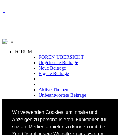
FORUM
FOREN-ÜBERSICHT
Ungelesene Beiträge
Neue Beiträge
Eigene Beiträge
Aktive Themen
Unbeantwortete Beiträge
Suche im Forum
FAHRTECHNIK
Wir verwenden Cookies, um Inhalte und
Einsteiger
Anzeigen zu personalisieren, Funktionen für
Fortgeschrittene
soziale Medien anbieten zu können und die
Lehrplan
Videoanalyse
Zugriffe auf unsere Website zu analysieren.