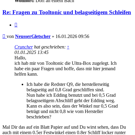
Wohnort:
Dorf an einem Bach
Re: Fragen zu Tooltonic und belagseitigem Schleifen
Zitieren
Beitrag
von
NeusserGletscher
»
16.01.2026 09:56
Cruncher
hat geschrieben:
↑
01.01.2025 13:45
Hallo,
ich hab mir von Tooltonic die Ultra-Box zugelegt. Ich
habe ein paar Fragen und hoffe, dass mir hier jemand
helfen kann.
Ich habe die Redster Q9, die herstellerseitig
belagseitig auf 0,8 Grad geschliffen sind.
Nun habe ich Edding benutzt und bei 0,5 Grad
belagsseitigem Abschliff geht der Edding weg.
Kann es also sein, dass der Winkel nur 0,5 Grad
beträgt und nicht 0,8 wie vom Hersteller
beschrieben?
Mal Dir das auf ein Blatt Papier auf und Du wirst sehen, dass Du
auch mit einem 0.5er Festwinkel einen 0.8er Schliff locker runter