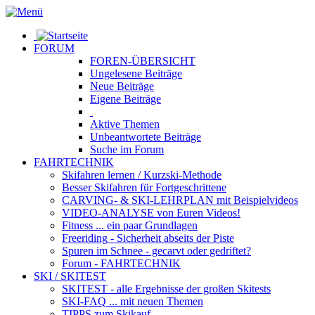
FORUM
FOREN-ÜBERSICHT
Ungelesene
Beiträge
Neue
Beiträge
Eigene
Beiträge
Aktive
Themen
Unbeantwortete
Beiträge
Suche im Forum
FAHRTECHNIK
Skifahren lernen
/ Kurzski-Methode
Besser Skifahren
für Fortgeschrittene
CARVING- & SKI-LEHRPLAN
mit Beispielvideos
VIDEO-ANALYSE
von Euren Videos!
Fitness
... ein paar Grundlagen
Freeriding
- Sicherheit abseits der Piste
Spuren im Schnee
- gecarvt oder gedriftet?
Forum
- FAHRTECHNIK
SKI / SKITEST
SKITEST
- alle Ergebnisse der großen Skitests
SKI-FAQ
... mit neuen Themen
TIPPS zum Skikauf