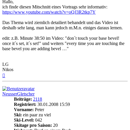
Hallo,
ich finde diesen Mitschnitt eines Vortrags sehr informativ:
https://www.youtube.com/watch?v=oQJ3R2tkp7Y
Das Thema wird ziemlich detailiert behandelt und das Video ist
deshalb sehr lang, man kann jedoch m.M.n. einiges daraus lernen.
edit: z.B. Minute 38:50 im Video: "don´t touch your base bevel!
once it´s set, it´s set!" und weiters "every time you are touching the
base bevel you are adding bevel …"
LG
Nikos
Nach
oben
NeusserGletscher
Beiträge:
2118
Registriert:
30.01.2008 15:59
Vorname:
Peter
Ski:
ein paar zu viel
Ski-Level:
042
Skitage pro Saison:
20