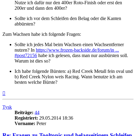
Nutze ich dafür nur den 400er Roto-Finish oder erst den
200er und dann den 400er?
Sollte ich vor dem Schleifen den Belag oder die Kanten
abbürsten?
Zum Wachsen habe ich folgende Fragen:
Sollte ich jedes Mal beim Wachsen einen Wachsentferner
nutzen? In
https://www.frozen-backside.de/forum/in ...
#post72156
habe ich gelesen, dass man nur ausbürsten soll.
Warum ist dies so?
Ich habe folgende Bürsten: a) Red Creek Metall fein oval und
b) Red Creek Nylon weis Racing. Wann benutze ich am
besten welche Bürste?
Nach
oben
Tysk
Beiträge:
44
Registriert:
29.05.2014 18:36
Vorname:
Peter
Re: Fragen zu Tooltonic und belagseitigem Schleifen