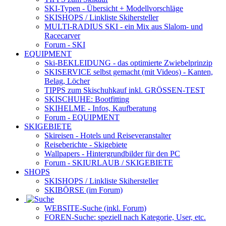
SKI-Typen
- Übersicht + Modellvorschläge
SKISHOPS / Linkliste Skihersteller
MULTI-RADIUS SKI
- ein Mix aus Slalom- und
Racecarver
Forum
- SKI
EQUIPMENT
Ski-BEKLEIDUNG
- das optimierte Zwiebelprinzip
SKISERVICE selbst gemacht
(mit Videos) - Kanten,
Belag, Löcher
TIPPS zum Skischuhkauf
inkl. GRÖSSEN-TEST
SKISCHUHE:
Bootfitting
SKIHELME
- Infos, Kaufberatung
Forum
- EQUIPMENT
SKIGEBIETE
Skireisen - Hotels und Reiseveranstalter
Reiseberichte - Skigebiete
Wallpapers
- Hintergrundbilder für den PC
Forum
- SKIURLAUB / SKIGEBIETE
SHOPS
SKISHOPS / Linkliste Skihersteller
SKIBÖRSE
(im Forum)
WEBSITE
-Suche (inkl. Forum)
FOREN
-Suche: speziell nach Kategorie, User, etc.