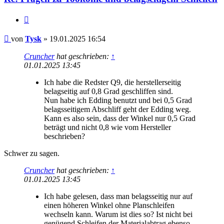
Zitieren
Beitrag
von
Tysk
»
19.01.2025 16:54
Cruncher
hat geschrieben:
↑
01.01.2025 13:45
Ich habe die Redster Q9, die herstellerseitig
belagseitig auf 0,8 Grad geschliffen sind.
Nun habe ich Edding benutzt und bei 0,5 Grad
belagsseitigem Abschliff geht der Edding weg.
Kann es also sein, dass der Winkel nur 0,5 Grad
beträgt und nicht 0,8 wie vom Hersteller
beschrieben?
Schwer zu sagen.
Cruncher
hat geschrieben:
↑
01.01.2025 13:45
Ich habe gelesen, dass man belagsseitig nur auf
einen höheren Winkel ohne Planschleifen
wechseln kann. Warum ist dies so? Ist nicht bei
genügend Schleifen der Materialabtrag ebenso