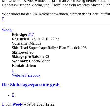
Mit welchem Kleber würdet ihr falls man einen Belag herbekommt hi
Gehört zwischen Skibelag und "Holz" noch ein weiteres Material/Sch
Wie würdet ihr den 2K Keleber anwenden, einfach das "Lock" auffülle
Nach
oben
Wooly
Beiträge:
217
Registriert:
24.01.2010 22:23
Vorname:
Marcus
Ski:
Head Supershape Rally / Elan Ripstick 106
Ski-Level:
95
Skitage pro Saison:
30
Wohnort:
Baden-Baden
Kontaktdaten:
Kontaktdaten
von
Website
Facebook
Wooly
Re: Skibelagsreparatur grob
Zitieren
Beitrag
von
Wooly
»
09.01.2025 12:22