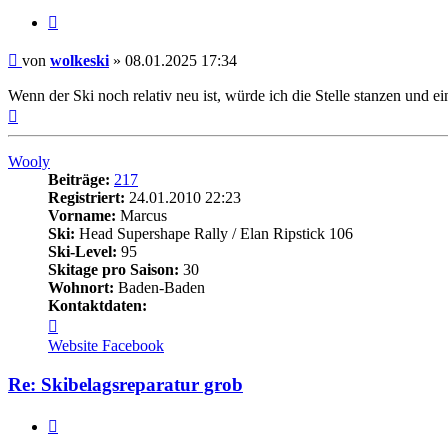
Zitieren
Beitrag
von
wolkeski
»
08.01.2025 17:34
Wenn der Ski noch relativ neu ist, würde ich die Stelle stanzen und e
Nach
oben
Wooly
Beiträge:
217
Registriert:
24.01.2010 22:23
Vorname:
Marcus
Ski:
Head Supershape Rally / Elan Ripstick 106
Ski-Level:
95
Skitage pro Saison:
30
Wohnort:
Baden-Baden
Kontaktdaten:
Kontaktdaten
von
Website
Facebook
Wooly
Re: Skibelagsreparatur grob
Zitieren