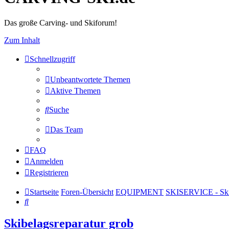
Das große Carving- und Skiforum!
Zum Inhalt
Schnellzugriff
Unbeantwortete Themen
Aktive Themen
Suche
Das Team
FAQ
Anmelden
Registrieren
Startseite
Foren-Übersicht
EQUIPMENT
SKISERVICE - Ski
Suche
Skibelagsreparatur grob