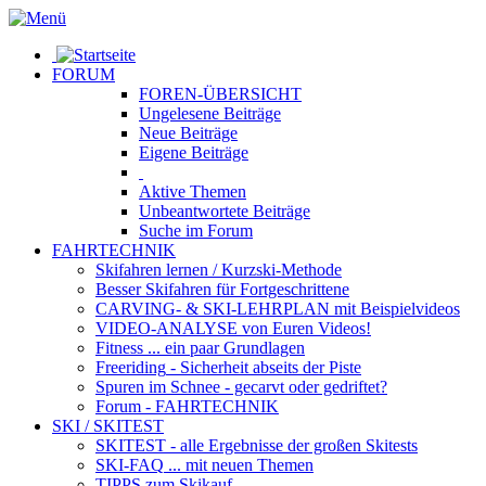
FORUM
FOREN-ÜBERSICHT
Ungelesene
Beiträge
Neue
Beiträge
Eigene
Beiträge
Aktive
Themen
Unbeantwortete
Beiträge
Suche im Forum
FAHRTECHNIK
Skifahren lernen
/ Kurzski-Methode
Besser Skifahren
für Fortgeschrittene
CARVING- & SKI-LEHRPLAN
mit Beispielvideos
VIDEO-ANALYSE
von Euren Videos!
Fitness
... ein paar Grundlagen
Freeriding
- Sicherheit abseits der Piste
Spuren im Schnee
- gecarvt oder gedriftet?
Forum
- FAHRTECHNIK
SKI / SKITEST
SKITEST
- alle Ergebnisse der großen Skitests
SKI-FAQ
... mit neuen Themen
TIPPS zum Skikauf