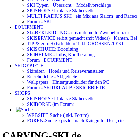
SKI-Typen
- Übersicht + Modellvorschläge
SKISHOPS / Linkliste Skihersteller
MULTI-RADIUS SKI
- ein Mix aus Slalom- und Racec
Forum
- SKI
EQUIPMENT
Ski-BEKLEIDUNG
- das optimierte Zwiebelprinzip
SKISERVICE selbst gemacht
(mit Videos) - Kanten, Be
TIPPS zum Skischuhkauf
inkl. GRÖSSEN-TEST
SKISCHUHE:
Bootfitting
SKIHELME
- Infos, Kaufberatung
Forum
- EQUIPMENT
SKIGEBIETE
Skireisen - Hotels und Reiseveranstalter
Reiseberichte - Skigebiete
Wallpapers
- Hintergrundbilder für den PC
Forum
- SKIURLAUB / SKIGEBIETE
SHOPS
SKISHOPS / Linkliste Skihersteller
SKIBÖRSE
(im Forum)
WEBSITE
-Suche (inkl. Forum)
FOREN
-Suche: speziell nach Kategorie, User, etc.
CARVING-SKI.de