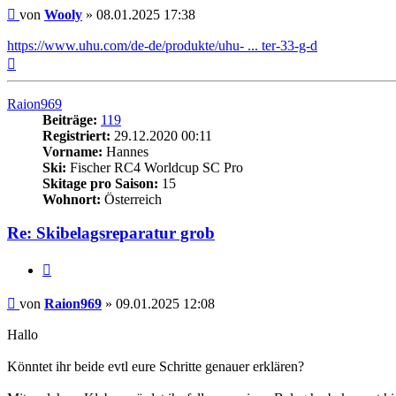
Beitrag
von
Wooly
»
08.01.2025 17:38
https://www.uhu.com/de-de/produkte/uhu- ... ter-33-g-d
Nach
oben
Raion969
Beiträge:
119
Registriert:
29.12.2020 00:11
Vorname:
Hannes
Ski:
Fischer RC4 Worldcup SC Pro
Skitage pro Saison:
15
Wohnort:
Österreich
Re: Skibelagsreparatur grob
Zitieren
Beitrag
von
Raion969
»
09.01.2025 12:08
Hallo
Könntet ihr beide evtl eure Schritte genauer erklären?