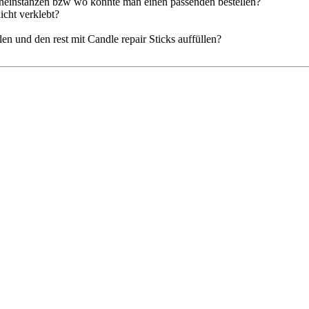
neinstanzen bzw wo könnte man einen passenden bestellen?
icht verklebt?
n und den rest mit Candle repair Sticks auffüllen?