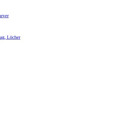
arver
lag, Löcher