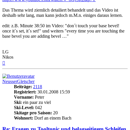
Das Thema wird ziemlich detailiert behandelt und das Video ist
deshalb sehr lang, man kann jedoch m.M.n. einiges daraus lernen.
edit: z.B. Minute 38:50 im Video: "don´t touch your base bevel!
once it´s set, it´s set!" und weiters "every time you are touching the
base bevel you are adding bevel …"
LG
Nikos
Nach
oben
NeusserGletscher
Beiträge:
2118
Registriert:
30.01.2008 15:59
Vorname:
Peter
Ski:
ein paar zu viel
Ski-Level:
042
Skitage pro Saison:
20
Wohnort:
Dorf an einem Bach
Re: Fragen zu Tooltonic und belagseitigem Schleifen