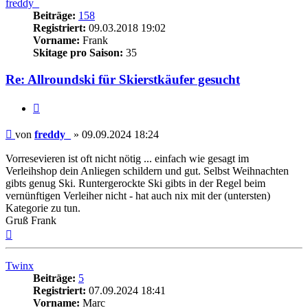
freddy_
Beiträge:
158
Registriert:
09.03.2018 19:02
Vorname:
Frank
Skitage pro Saison:
35
Re: Allroundski für Skierstkäufer gesucht
Zitieren
Beitrag
von
freddy_
»
09.09.2024 18:24
Vorresevieren ist oft nicht nötig ... einfach wie gesagt im
Verleihshop dein Anliegen schildern und gut. Selbst Weihnachten
gibts genug Ski. Runtergerockte Ski gibts in der Regel beim
vernünftigen Verleiher nicht - hat auch nix mit der (untersten)
Kategorie zu tun.
Gruß Frank
Nach
oben
Twinx
Beiträge:
5
Registriert:
07.09.2024 18:41
Vorname:
Marc