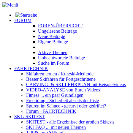
FORUM
FOREN-ÜBERSICHT
Ungelesene
Beiträge
Neue
Beiträge
Eigene
Beiträge
Aktive
Themen
Unbeantwortete
Beiträge
Suche im Forum
FAHRTECHNIK
Skifahren lernen
/ Kurzski-Methode
Besser Skifahren
für Fortgeschrittene
CARVING- & SKI-LEHRPLAN
mit Beispielvideos
VIDEO-ANALYSE
von Euren Videos!
Fitness
... ein paar Grundlagen
Freeriding
- Sicherheit abseits der Piste
Spuren im Schnee
- gecarvt oder gedriftet?
Forum
- FAHRTECHNIK
SKI / SKITEST
SKITEST
- alle Ergebnisse der großen Skitests
SKI-FAQ
... mit neuen Themen
TIPPS zum Skikauf