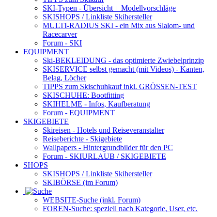
SKI-Typen
- Übersicht + Modellvorschläge
SKISHOPS / Linkliste Skihersteller
MULTI-RADIUS SKI
- ein Mix aus Slalom- und
Racecarver
Forum
- SKI
EQUIPMENT
Ski-BEKLEIDUNG
- das optimierte Zwiebelprinzip
SKISERVICE selbst gemacht
(mit Videos) - Kanten,
Belag, Löcher
TIPPS zum Skischuhkauf
inkl. GRÖSSEN-TEST
SKISCHUHE:
Bootfitting
SKIHELME
- Infos, Kaufberatung
Forum
- EQUIPMENT
SKIGEBIETE
Skireisen - Hotels und Reiseveranstalter
Reiseberichte - Skigebiete
Wallpapers
- Hintergrundbilder für den PC
Forum
- SKIURLAUB / SKIGEBIETE
SHOPS
SKISHOPS / Linkliste Skihersteller
SKIBÖRSE
(im Forum)
WEBSITE
-Suche (inkl. Forum)
FOREN
-Suche: speziell nach Kategorie, User, etc.