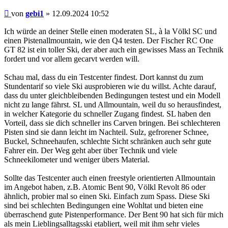
Beitrag
von
gebi1
»
12.09.2024 10:52
Ich würde an deiner Stelle einen moderaten SL, à la Völkl SC und
einen Pistenallmountain, wie den Q4 testen. Der Fischer RC One
GT 82 ist ein toller Ski, der aber auch ein gewisses Mass an Technik
fordert und vor allem gecarvt werden will.
Schau mal, dass du ein Testcenter findest. Dort kannst du zum
Stundentarif so viele Ski ausprobieren wie du willst. Achte darauf,
dass du unter gleichbleibenden Bedingungen testest und ein Modell
nicht zu lange fährst. SL und Allmountain, weil du so herausfindest,
in welcher Kategorie du schneller Zugang findest. SL haben den
Vorteil, dass sie dich schneller ins Carven bringen. Bei schlechteren
Pisten sind sie dann leicht im Nachteil. Sulz, gefrorener Schnee,
Buckel, Schneehaufen, schlechte Sicht schränken auch sehr gute
Fahrer ein. Der Weg geht aber über Technik und viele
Schneekilometer und weniger übers Material.
Sollte das Testcenter auch einen freestyle orientierten Allmountain
im Angebot haben, z.B. Atomic Bent 90, Völkl Revolt 86 oder
ähnlich, probier mal so einen Ski. Einfach zum Spass. Diese Ski
sind bei schlechten Bedingungen eine Wohltat und bieten eine
überraschend gute Pistenperformance. Der Bent 90 hat sich für mich
als mein Lieblingsalltagsski etabliert, weil mit ihm sehr vieles