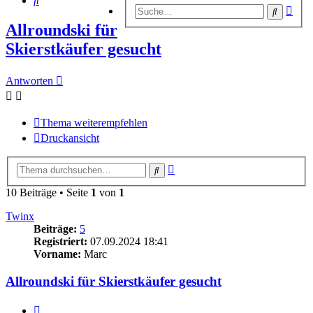
Erwe
Suche
Suc
Allroundski für
Skierstkäufer gesucht
Antworten
Thema weiterempfehlen
Druckansicht
Erweiterte
Suche
Suche
10 Beiträge • Seite
1
von
1
Twinx
Beiträge:
5
Registriert:
07.09.2024 18:41
Vorname:
Marc
Allroundski für Skierstkäufer gesucht
Zitieren