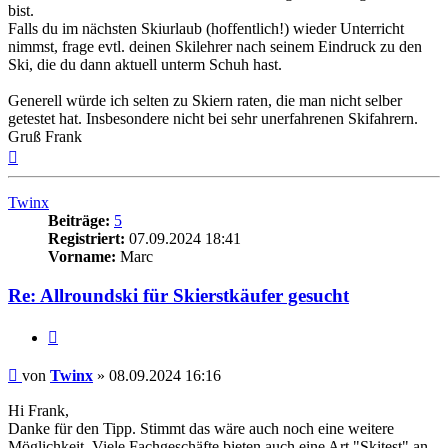
bist.
Falls du im nächsten Skiurlaub (hoffentlich!) wieder Unterricht
nimmst, frage evtl. deinen Skilehrer nach seinem Eindruck zu den
Ski, die du dann aktuell unterm Schuh hast.
Generell würde ich selten zu Skiern raten, die man nicht selber
getestet hat. Insbesondere nicht bei sehr unerfahrenen Skifahrern.
Gruß Frank
Nach
oben
Twinx
Beiträge:
5
Registriert:
07.09.2024 18:41
Vorname:
Marc
Re: Allroundski für Skierstkäufer gesucht
Zitieren
Beitrag
von
Twinx
»
08.09.2024 16:16
Hi Frank,
Danke für den Tipp. Stimmt das wäre auch noch eine weitere
Möglichkeit. Viele Fachgeschäfte bieten auch eine Art "Skitest" an,