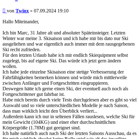
Beitrag
von
Twinx
»
07.09.2024 19:10
Hallo Miteinander,
Ich bin Marc, 31 Jahre alt und absoluter Späteinsteiger. Letzten
Winter war meine 3. Skisaison und ich habe mir bis dato nur Ski
ausgeliehen und war eigentlich auch immer mit dem rausgegebenen
Ski recht zufrieden.
Für den letzten Urlaub habe ich mir endlich Skiequipment selbst
zugelegt, bis auf eigene Ski. Das würde ich jetzt gern ändern
wollen.
Ich habe jede einzelne Skisaison eine stetige Verbesserung der
Fahrfähigkeiten bemerken können und würde mich mittlerweile
zwischen Anfänger und Fortgeschritten eingruppieren.
Deswegen hätte ich gerne einen Ski, der eventuell auch noch als
Fortgeschrittener gut fahrbar ist.
Habe mich bereits durch viele Tests durchgelesen aber es gibt so viel
Auswahl und so viele unterschiedlichen Modelle je nach Saison,
dass man wirklich leicht den Überblick verliert...
Außerdem kann ich nur in seltenen Fällen rauslesen, welche Ski für
mein Gewicht (104KG) und einer eher durchschnittlichen
Körpergröße (1.78M) gut geeignet sind.
Ich halte natürlich auch nach Ski der letzten Saisons Ausschau, da es
für mich wirklich absolut keine Rolle spiel wie alt das jeweilige