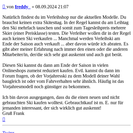
Beitrag
von
freddy_
»
08.09.2024 21:07
Natürlich findest du im Verleihshop nur die aktuellen Modelle. Du
brauchst keinen extra Skitesttag. In der Regel kannst du am Leihtag
den Ski mehrfach tauschen und somit zum Tagesleihpreis mehrere
Skier (einer Preisklasse) testen. Die Verleiher wollen dir in der Regel
auch keinen Ski verkaufen ... Manchmal werden Verleihski am
Ende der Saison auch verkauft ... aber davon würde ich abraten. Es
gibt aber meiner Erfahrung nach immer den einen oder die anderen
Mitarbeiter/in, der/die sich sehr gut auskennt und auch gut berät.
Diesen Ski kannst du dann am Ende der Saison in vielen
Onlineshops zumeist reduziert kaufen. Evtl. kannst du dann im
Forum fragen, ob der Vorjahresski zu dem Modell deiner Wahl
baugleich ist oder vom Fahrverhalten sehr ähnlich. Häufig ist das
Vorjahresmodell noch günstiger zu bekommen.
Ich bin davon ausgegangen, dass du die einen neuen und nicht
gebrauchten Ski kaufen wolltest. Gebrauchtkauf ist m. E. nur für
jemanden interessant, der sich wirklich gut auskennt!
Gruß Frank
Nach
oben
Twinx