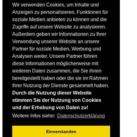
FAHRTECHNIK
Wir verwenden Cookies, um Inhalte und
Einsteiger
Anzeigen zu personalisieren, Funktionen für
Fortgeschrittene
soziale Medien anbieten zu können und die
Lehrplan
Videoanalyse
Zugriffe auf unsere Website zu analysieren.
Außerdem geben wir Informationen zu Ihrer
SKI
Verwendung unserer Website an unsere
SKITEST
Partner für soziale Medien, Werbung und
Ski-FAQ
Analysen weiter. Unsere Partner führen
Tipps Ski-Kauf
Ski-Typen
diese Informationen möglicherweise mit
Skishops
weiteren Daten zusammen, die Sie ihnen
bereitgestellt haben oder die sie im Rahmen
EQUIPMENT
Skibekleidung
Ihrer Nutzung der Dienste gesammelt haben.
Skischuhe
Durch die Nutzung dieser Website
Bootfitting
stimmen Sie der Nutzung von Cookies
Skihelme
Skiservice selbst
und der Erhebung von Daten zu!
Weitere Infos siehe:
Datenschutzerklärung
SONSTIGES
Skireisen & -hotels
Einverstanden
Impressum / Datenschutz