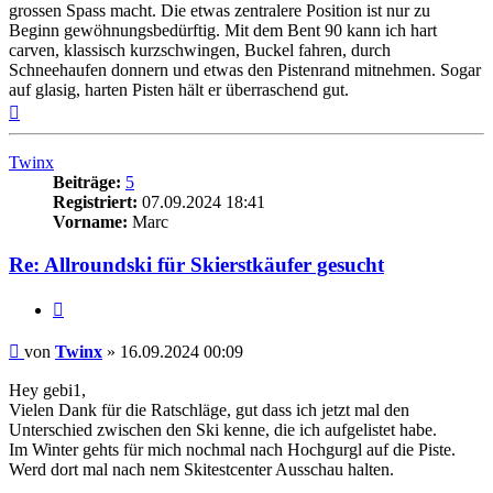
grossen Spass macht. Die etwas zentralere Position ist nur zu
Beginn gewöhnungsbedürftig. Mit dem Bent 90 kann ich hart
carven, klassisch kurzschwingen, Buckel fahren, durch
Schneehaufen donnern und etwas den Pistenrand mitnehmen. Sogar
auf glasig, harten Pisten hält er überraschend gut.
Nach
oben
Twinx
Beiträge:
5
Registriert:
07.09.2024 18:41
Vorname:
Marc
Re: Allroundski für Skierstkäufer gesucht
Zitieren
Beitrag
von
Twinx
»
16.09.2024 00:09
Hey gebi1,
Vielen Dank für die Ratschläge, gut dass ich jetzt mal den
Unterschied zwischen den Ski kenne, die ich aufgelistet habe.
Im Winter gehts für mich nochmal nach Hochgurgl auf die Piste.
Werd dort mal nach nem Skitestcenter Ausschau halten.