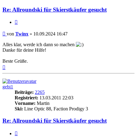
Re: Allroundski für Skierstkäufer gesucht
Zitieren
Beitrag
von
Twinx
»
10.09.2024 16:47
Alles klar, werde ich dann so machen
Danke für deine Hilfe!
Beste Grüße.
Nach
oben
gebi1
Beiträge:
2265
Registriert:
13.03.2011 22:03
Vorname:
Martin
Ski:
Line Optic 88, Faction Prodigy 3
Re: Allroundski für Skierstkäufer gesucht
Zitieren