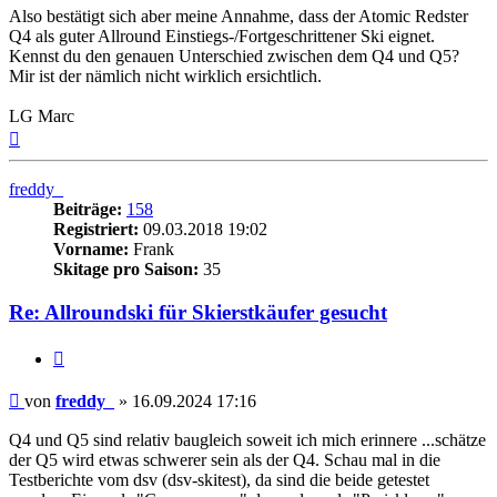
Also bestätigt sich aber meine Annahme, dass der Atomic Redster
Q4 als guter Allround Einstiegs-/Fortgeschrittener Ski eignet.
Kennst du den genauen Unterschied zwischen dem Q4 und Q5?
Mir ist der nämlich nicht wirklich ersichtlich.
LG Marc
Nach
oben
freddy_
Beiträge:
158
Registriert:
09.03.2018 19:02
Vorname:
Frank
Skitage pro Saison:
35
Re: Allroundski für Skierstkäufer gesucht
Zitieren
Beitrag
von
freddy_
»
16.09.2024 17:16
Q4 und Q5 sind relativ baugleich soweit ich mich erinnere ...schätze
der Q5 wird etwas schwerer sein als der Q4. Schau mal in die
Testberichte vom dsv (dsv-skitest), da sind die beide getestet