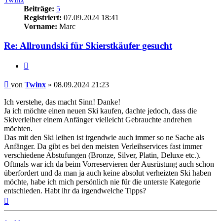
Beiträge:
5
Registriert:
07.09.2024 18:41
Vorname:
Marc
Re: Allroundski für Skierstkäufer gesucht
Zitieren
Beitrag
von
Twinx
»
08.09.2024 21:23
Ich verstehe, das macht Sinn! Danke!
Ja ich möchte einen neuen Ski kaufen, dachte jedoch, dass die
Skiverleiher einem Anfänger vielleicht Gebrauchte andrehen
möchten.
Das mit den Ski leihen ist irgendwie auch immer so ne Sache als
Anfänger. Da gibt es bei den meisten Verleihservices fast immer
verschiedene Abstufungen (Bronze, Silver, Platin, Deluxe etc.).
Oftmals war ich da beim Vorreservieren der Ausrüstung auch schon
überfordert und da man ja auch keine absolut verheizten Ski haben
möchte, habe ich mich persönlich nie für die unterste Kategorie
entschieden. Habt ihr da irgendwelche Tipps?
Nach
oben