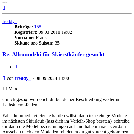
---
Nach
oben
freddy_
Beiträge:
158
Registriert:
09.03.2018 19:02
Vorname:
Frank
Skitage pro Saison:
35
Re: Allroundski für Skierstkäufer gesucht
Zitieren
Beitrag
von
freddy_
»
08.09.2024 13:00
Hi Marc,
ehrlich gesagt würde ich dir bei deiner Beschreibung weiterhin
Leihski empfehlen.
Falls du unbedingt eigene kaufen willst, dann teste einige Modelle
im nächsten Skiurlaub (lass dich im Verleih-Shop beraten), schreibe
dir dann die Modellbezeichnungen auf und halte im nächsten Jahr
Ausschau nach den Modellen mit denen du gut zurecht gekommen