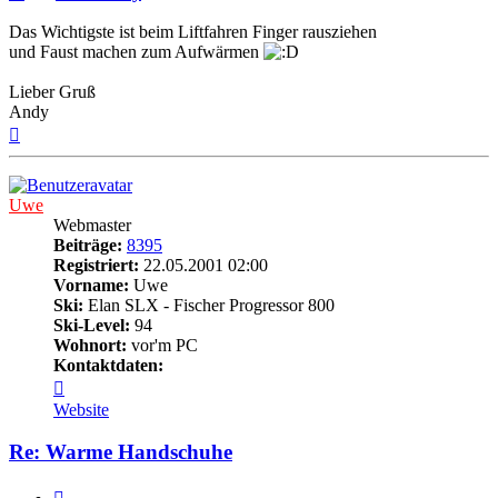
Das Wichtigste ist beim Liftfahren Finger rausziehen
und Faust machen zum Aufwärmen
Lieber Gruß
Andy
Nach
oben
Uwe
Webmaster
Beiträge:
8395
Registriert:
22.05.2001 02:00
Vorname:
Uwe
Ski:
Elan SLX - Fischer Progressor 800
Ski-Level:
94
Wohnort:
vor'm PC
Kontaktdaten:
Kontaktdaten
von
Website
Uwe
Re: Warme Handschuhe
Zitieren