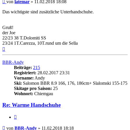
Beitrag
von
latemar
»
11.02.2018 18:08
Das wichtigste sind zusätzliche Unterhandschuhe.
Gruß!
der Joe
22/23 38 T.Dolomiti SS
23/24 1T.Carezza, 10T.rund um die Sella
Nach
oben
BBR-Andy
Beiträge:
215
Registriert:
28.02.2017 23:31
Vorname:
Andy
Ski:
Salomon BBR 8.9 166, 176, 186cm+ Slalomski 155-175
Skitage pro Saison:
25
Wohnort:
Chiemgau
Re: Warme Handschuhe
Zitieren
Beitrag
von
BBR-Andy
»
11.02.2018 18:18