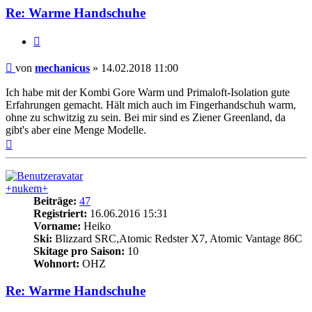
Re: Warme Handschuhe
Zitieren
Beitrag
von
mechanicus
»
14.02.2018 11:00
Ich habe mit der Kombi Gore Warm und Primaloft-Isolation gute
Erfahrungen gemacht. Hält mich auch im Fingerhandschuh warm,
ohne zu schwitzig zu sein. Bei mir sind es Ziener Greenland, da
gibt's aber eine Menge Modelle.
Nach
oben
+nukem+
Beiträge:
47
Registriert:
16.06.2016 15:31
Vorname:
Heiko
Ski:
Blizzard SRC,Atomic Redster X7, Atomic Vantage 86C
Skitage pro Saison:
10
Wohnort:
OHZ
Re: Warme Handschuhe