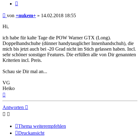
Zitieren
Beitrag
von
+nukem+
»
14.02.2018 18:55
Hi,
ich habe für kalte Tage die POW Warner GTX (Long).
Doppelhandschuhe (dünner handytauglicher Innenhandschuh), die
mich bis jetzt auch bei -20 Grad nicht im Stich gelassen haben. Incl.
sehr schöner sonstiger Features. Die erfüllen alle von Dir genannten
Kriterien incl. Preis.
Schau sie Dir mal an...
VG
Heiko
Nach
oben
Antworten
Thema weiterempfehlen
Druckansicht