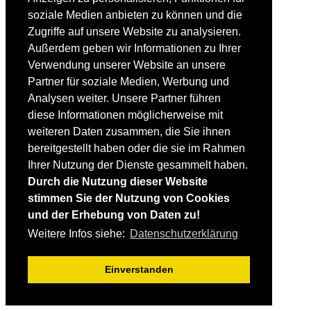
Fortgeschrittene
soziale Medien anbieten zu können und die
Lehrplan
Videoanalyse
Zugriffe auf unsere Website zu analysieren.
Außerdem geben wir Informationen zu Ihrer
SKI
Verwendung unserer Website an unsere
SKITEST
Partner für soziale Medien, Werbung und
Ski-FAQ
Analysen weiter. Unsere Partner führen
Tipps Ski-Kauf
Ski-Typen
diese Informationen möglicherweise mit
Skishops
weiteren Daten zusammen, die Sie ihnen
bereitgestellt haben oder die sie im Rahmen
EQUIPMENT
Skibekleidung
Ihrer Nutzung der Dienste gesammelt haben.
Skischuhe
Durch die Nutzung dieser Website
Bootfitting
stimmen Sie der Nutzung von Cookies
Skihelme
Skiservice selbst
und der Erhebung von Daten zu!
Weitere Infos siehe:
Datenschutzerklärung
SONSTIGES
Skireisen & -hotels
Einverstanden
Impressum / Datenschutz
Mediadaten
Startseite