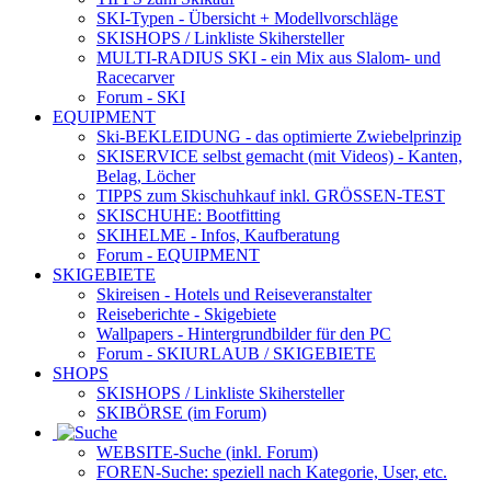
SKI-Typen
- Übersicht + Modellvorschläge
SKISHOPS / Linkliste Skihersteller
MULTI-RADIUS SKI
- ein Mix aus Slalom- und
Racecarver
Forum
- SKI
EQUIPMENT
Ski-BEKLEIDUNG
- das optimierte Zwiebelprinzip
SKISERVICE selbst gemacht
(mit Videos) - Kanten,
Belag, Löcher
TIPPS zum Skischuhkauf
inkl. GRÖSSEN-TEST
SKISCHUHE:
Bootfitting
SKIHELME
- Infos, Kaufberatung
Forum
- EQUIPMENT
SKIGEBIETE
Skireisen - Hotels und Reiseveranstalter
Reiseberichte - Skigebiete
Wallpapers
- Hintergrundbilder für den PC
Forum
- SKIURLAUB / SKIGEBIETE
SHOPS
SKISHOPS / Linkliste Skihersteller
SKIBÖRSE
(im Forum)
WEBSITE
-Suche (inkl. Forum)
FOREN
-Suche: speziell nach Kategorie, User, etc.