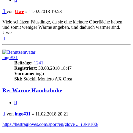
Beitrag
von
Uwe
»
11.02.2018 19:58
Viele schätzen Fäustlinge, da sie eine kleinere Oberfläche haben,
und somit weniger Wärme angeben, und dadurch wärmer sind.
Uwe
Nach
oben
ingo#31
Beiträge:
1241
Registriert:
30.03.2010 18:47
Vorname:
ingo
Ski:
Stöckli Montero AX Orea
Re: Warme Handschuhe
Zitieren
Beitrag
von
ingo#31
»
11.02.2018 20:21
https://hestragloves.com/sport/en/glove ... i-ski/100/