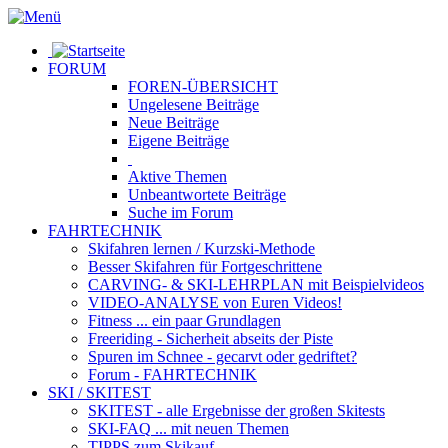
FORUM
FOREN-ÜBERSICHT
Ungelesene
Beiträge
Neue
Beiträge
Eigene
Beiträge
Aktive
Themen
Unbeantwortete
Beiträge
Suche im Forum
FAHRTECHNIK
Skifahren lernen
/ Kurzski-Methode
Besser Skifahren
für Fortgeschrittene
CARVING- & SKI-LEHRPLAN
mit Beispielvideos
VIDEO-ANALYSE
von Euren Videos!
Fitness
... ein paar Grundlagen
Freeriding
- Sicherheit abseits der Piste
Spuren im Schnee
- gecarvt oder gedriftet?
Forum
- FAHRTECHNIK
SKI / SKITEST
SKITEST
- alle Ergebnisse der großen Skitests
SKI-FAQ
... mit neuen Themen
TIPPS zum Skikauf