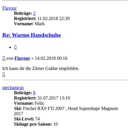
Flavour
Beiträge:
2
Registriert:
11.02.2018 22:39
Vorname:
Mark
Re: Warme Handschuhe
Zitieren
Beitrag
von
Flavour
»
14.02.2018 00:16
Ich kann dir die Ziener Galdar empfehlen.
Nach
oben
mechanicus
Beiträge:
8
Registriert:
31.07.2017 13:19
Vorname:
Felix
Ski:
Fischer RX9 FTi 2007 , Head Supershape Magnum
2017
Ski-Level:
74
Skitage pro Saison:
10