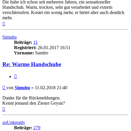
Die habe ich schon seit mehreren Jahren, ein sensationeller
Handschuh. Warm, trocken, sehr gut verarbeitet und extrem
verschleissfest. Kostet ein wenig mehr, er bietet aber auch deutlich
mehr.
Nach
oben
Simuhu
Beiträge:
11
Registriert:
26.01.2017 16:51
Vorname:
Sandro
Re: Warme Handschuhe
Zitieren
Beitrag
von
Simuhu
»
11.02.2018 21:40
Danke für die Rückmeldungen.
Kennt jemand den Ziener Geysir?
Nach
oben
zuUnkreativ
Beiträge:
279