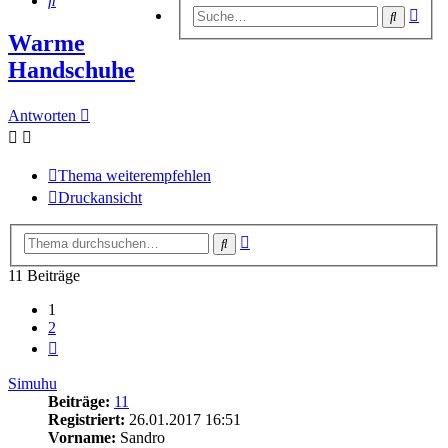
Erwe
Suche
Suc
Warme
Handschuhe
Antworten
Thema weiterempfehlen
Druckansicht
Erweiterte
Suche
Suche
11 Beiträge
1
2
Nächste
Simuhu
Beiträge:
11
Registriert:
26.01.2017 16:51
Vorname:
Sandro