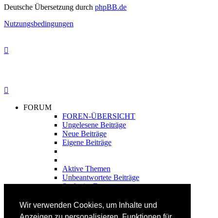
Deutsche Übersetzung durch
phpBB.de
Nutzungsbedingungen
FORUM
FOREN-ÜBERSICHT
Ungelesene Beiträge
Neue Beiträge
Eigene Beiträge
Aktive Themen
Unbeantwortete Beiträge
Suche im Forum
FAHRTECHNIK
Wir verwenden Cookies, um Inhalte und
Einsteiger
Anzeigen zu personalisieren, Funktionen für