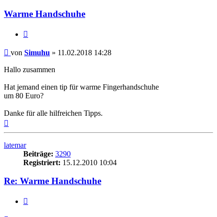
Warme Handschuhe
Zitieren
Beitrag
von
Simuhu
»
11.02.2018 14:28
Hallo zusammen
Hat jemand einen tip für warme Fingerhandschuhe
um 80 Euro?
Danke für alle hilfreichen Tipps.
Nach
oben
latemar
Beiträge:
3290
Registriert:
15.12.2010 10:04
Re: Warme Handschuhe
Zitieren