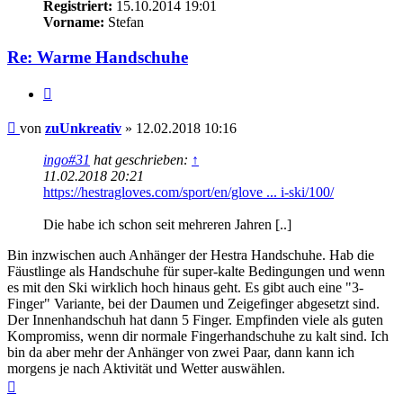
Registriert:
15.10.2014 19:01
Vorname:
Stefan
Re: Warme Handschuhe
Zitieren
Beitrag
von
zuUnkreativ
»
12.02.2018 10:16
ingo#31
hat geschrieben:
↑
11.02.2018 20:21
https://hestragloves.com/sport/en/glove ... i-ski/100/
Die habe ich schon seit mehreren Jahren [..]
Bin inzwischen auch Anhänger der Hestra Handschuhe. Hab die
Fäustlinge als Handschuhe für super-kalte Bedingungen und wenn
es mit den Ski wirklich hoch hinaus geht. Es gibt auch eine "3-
Finger" Variante, bei der Daumen und Zeigefinger abgesetzt sind.
Der Innenhandschuh hat dann 5 Finger. Empfinden viele als guten
Kompromiss, wenn dir normale Fingerhandschuhe zu kalt sind. Ich
bin da aber mehr der Anhänger von zwei Paar, dann kann ich
morgens je nach Aktivität und Wetter auswählen.
Nach
oben