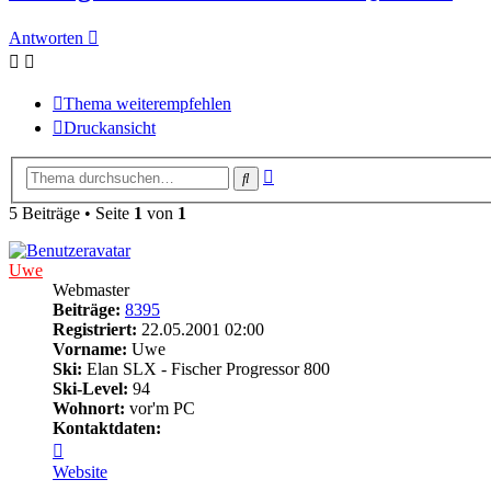
Antworten
Thema weiterempfehlen
Druckansicht
Erweiterte
Suche
Suche
5 Beiträge • Seite
1
von
1
Uwe
Webmaster
Beiträge:
8395
Registriert:
22.05.2001 02:00
Vorname:
Uwe
Ski:
Elan SLX - Fischer Progressor 800
Ski-Level:
94
Wohnort:
vor'm PC
Kontaktdaten:
Kontaktdaten
von
Website
Uwe