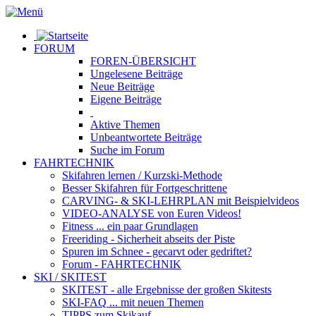
FORUM
FOREN-ÜBERSICHT
Ungelesene
Beiträge
Neue
Beiträge
Eigene
Beiträge
Aktive
Themen
Unbeantwortete
Beiträge
Suche im Forum
FAHRTECHNIK
Skifahren lernen
/ Kurzski-Methode
Besser Skifahren
für Fortgeschrittene
CARVING- & SKI-LEHRPLAN
mit Beispielvideos
VIDEO-ANALYSE
von Euren Videos!
Fitness
... ein paar Grundlagen
Freeriding
- Sicherheit abseits der Piste
Spuren im Schnee
- gecarvt oder gedriftet?
Forum
- FAHRTECHNIK
SKI / SKITEST
SKITEST
- alle Ergebnisse der großen Skitests
SKI-FAQ
... mit neuen Themen
TIPPS zum Skikauf