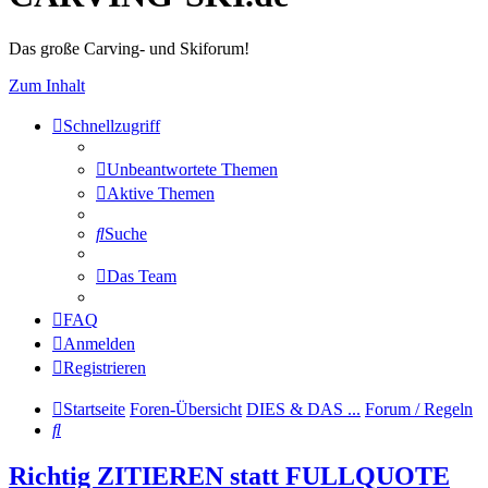
Das große Carving- und Skiforum!
Zum Inhalt
Schnellzugriff
Unbeantwortete Themen
Aktive Themen
Suche
Das Team
FAQ
Anmelden
Registrieren
Startseite
Foren-Übersicht
DIES & DAS ...
Forum / Regeln
Suche
Richtig ZITIEREN statt FULLQUOTE