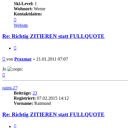
Ski-Level:
1
Wohnort:
Werne
Kontaktdaten:
Kontaktdaten
von
Website
Praxmar
Re: Richtig ZITIEREN statt FULLQUOTE
Zitieren
Beitrag
von
Praxmar
»
21.01.2011 07:07
Jo
Nach
oben
raimi-27
Beiträge:
23
Registriert:
07.02.2015 14:12
Vorname:
Raimund
Re: Richtig ZITIEREN statt FULLQUOTE
Zitieren