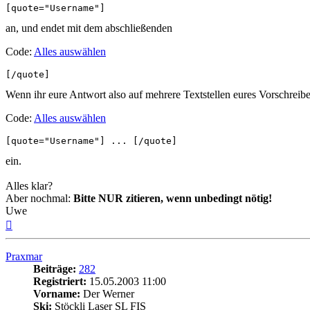
[quote="Username"]
an, und endet mit dem abschließenden
Code:
Alles auswählen
[/quote]
Wenn ihr eure Antwort also auf mehrere Textstellen eures Vorschreiber
Code:
Alles auswählen
[quote="Username"] ... [/quote]
ein.
Alles klar?
Aber nochmal:
Bitte NUR zitieren, wenn unbedingt nötig!
Uwe
Nach
oben
Praxmar
Beiträge:
282
Registriert:
15.05.2003 11:00
Vorname:
Der Werner
Ski:
Stöckli Laser SL FIS