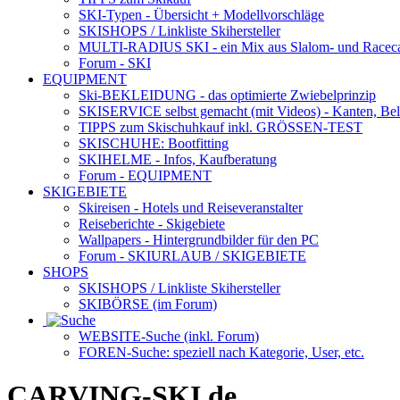
SKI-Typen
- Übersicht + Modellvorschläge
SKISHOPS / Linkliste Skihersteller
MULTI-RADIUS SKI
- ein Mix aus Slalom- und Racec
Forum
- SKI
EQUIPMENT
Ski-BEKLEIDUNG
- das optimierte Zwiebelprinzip
SKISERVICE selbst gemacht
(mit Videos) - Kanten, Be
TIPPS zum Skischuhkauf
inkl. GRÖSSEN-TEST
SKISCHUHE:
Bootfitting
SKIHELME
- Infos, Kaufberatung
Forum
- EQUIPMENT
SKIGEBIETE
Skireisen - Hotels und Reiseveranstalter
Reiseberichte - Skigebiete
Wallpapers
- Hintergrundbilder für den PC
Forum
- SKIURLAUB / SKIGEBIETE
SHOPS
SKISHOPS / Linkliste Skihersteller
SKIBÖRSE
(im Forum)
WEBSITE
-Suche (inkl. Forum)
FOREN
-Suche: speziell nach Kategorie, User, etc.
CARVING-SKI.de