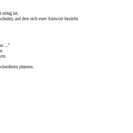
nötig ist.
chnitt), auf den sich eure Antwort bezieht.
s ..."
en
ken.
hreibern zitieren.