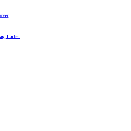
arver
lag, Löcher