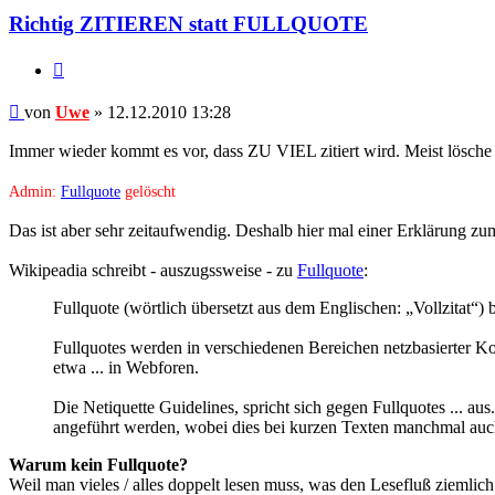
Richtig ZITIEREN statt FULLQUOTE
Zitieren
Beitrag
von
Uwe
»
12.12.2010 13:28
Immer wieder kommt es vor, dass ZU VIEL zitiert wird. Meist lösche 
Admin:
Fullquote
gelöscht
Das ist aber sehr zeitaufwendig. Deshalb hier mal einer Erklärung z
Wikipeadia schreibt - auszugssweise - zu
Fullquote
:
Fullquote (wörtlich übersetzt aus dem Englischen: „Vollzitat“) 
Fullquotes werden in verschiedenen Bereichen netzbasierter 
etwa ... in Webforen.
Die Netiquette Guidelines, spricht sich gegen Fullquotes ... au
angeführt werden, wobei dies bei kurzen Texten manchmal auch
Warum kein Fullquote?
Weil man vieles / alles doppelt lesen muss, was den Lesefluß ziemlich 