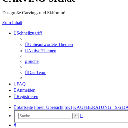
Das große Carving- und Skiforum!
Zum Inhalt
Schnellzugriff
Unbeantwortete Themen
Aktive Themen
Suche
Das Team
FAQ
Anmelden
Registrieren
Startseite
Foren-Übersicht
SKI
KAUFBERATUNG - Ski 
Erweiterte
Suche
Suche
Suche