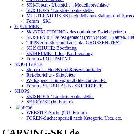
SKI-Typen
- Übersicht + Modellvorschläge
SKISHOPS / Linkliste Skihersteller
MULTI-RADIUS SKI
- ein Mix aus Slalom- und Racec
Forum
- SKI
EQUIPMENT
Ski-BEKLEIDUNG
- das optimierte Zwiebelprinzip
SKISERVICE selbst gemacht
(mit Videos) - Kanten, Be
TIPPS zum Skischuhkauf
inkl. GRÖSSEN-TEST
SKISCHUHE:
Bootfitting
SKIHELME
- Infos, Kaufberatung
Forum
- EQUIPMENT
SKIGEBIETE
Skireisen - Hotels und Reiseveranstalter
Reiseberichte - Skigebiete
Wallpapers
- Hintergrundbilder für den PC
Forum
- SKIURLAUB / SKIGEBIETE
SHOPS
SKISHOPS / Linkliste Skihersteller
SKIBÖRSE
(im Forum)
WEBSITE
-Suche (inkl. Forum)
FOREN
-Suche: speziell nach Kategorie, User, etc.
CARVING-SKI.de