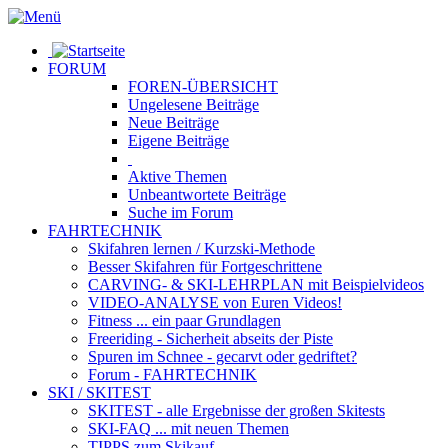
FORUM
FOREN-ÜBERSICHT
Ungelesene
Beiträge
Neue
Beiträge
Eigene
Beiträge
Aktive
Themen
Unbeantwortete
Beiträge
Suche im Forum
FAHRTECHNIK
Skifahren lernen
/ Kurzski-Methode
Besser Skifahren
für Fortgeschrittene
CARVING- & SKI-LEHRPLAN
mit Beispielvideos
VIDEO-ANALYSE
von Euren Videos!
Fitness
... ein paar Grundlagen
Freeriding
- Sicherheit abseits der Piste
Spuren im Schnee
- gecarvt oder gedriftet?
Forum
- FAHRTECHNIK
SKI / SKITEST
SKITEST
- alle Ergebnisse der großen Skitests
SKI-FAQ
... mit neuen Themen
TIPPS zum Skikauf