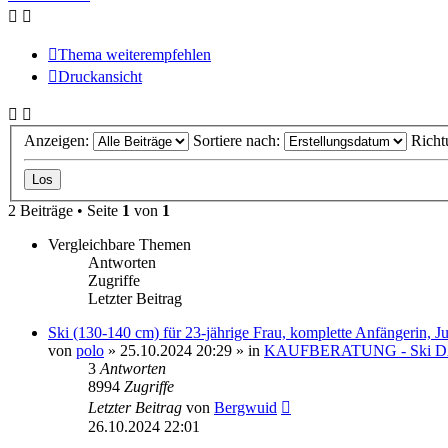
Thema weiterempfehlen
Druckansicht
Anzeigen:
Sortiere nach:
Richt
2 Beiträge • Seite
1
von
1
Vergleichbare Themen
Antworten
Zugriffe
Letzter Beitrag
Ski (130-140 cm) für 23-jährige Frau, komplette Anfängerin, 
von
polo
» 25.10.2024 20:29 » in
KAUFBERATUNG - Ski 
3
Antworten
8994
Zugriffe
Letzter Beitrag
von
Bergwuid
26.10.2024 22:01