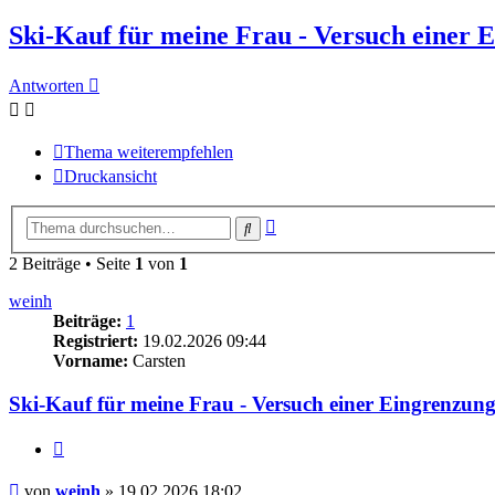
Ski-Kauf für meine Frau - Versuch einer 
Antworten
Thema weiterempfehlen
Druckansicht
Erweiterte
Suche
Suche
2 Beiträge • Seite
1
von
1
weinh
Beiträge:
1
Registriert:
19.02.2026 09:44
Vorname:
Carsten
Ski-Kauf für meine Frau - Versuch einer Eingrenzun
Zitieren
Beitrag
von
weinh
»
19.02.2026 18:02