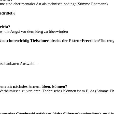
robleme sind eher mentaler Art als technisch bedingt (Stimme Ehemann)
driftet)?
richt?
w. die Angst vor dem Berg zu überwinden
Neuschnee/richtig Tiefschnee abseits der Pisten=Freeriden/Toureng
erschaubaren Auswahl...
erne als nächstes lernen, üben, können?
 Verhältnissen zu verlieren. Technisches Können ist m.E. da (Stimme 
r sonstige Carvingski gefahren (siehe Skitypenbeschreibun), und 