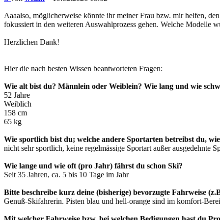
Aaaalso, möglicherweise könnte ihr meiner Frau bzw. mir helfen, den
fokussiert in den weiteren Auswahlprozess gehen. Welche Modelle w
Herzlichen Dank!
Hier die nach besten Wissen beantworteten Fragen:
Wie alt bist du? Männlein oder Weiblein? Wie lang und wie sch
52 Jahre
Weiblich
158 cm
65 kg
Wie sportlich bist du; welche andere Sportarten betreibst du, wie
nicht sehr sportlich, keine regelmässige Sportart außer ausgedehnte S
Wie lange und wie oft (pro Jahr) fährst du schon Ski?
Seit 35 Jahren, ca. 5 bis 10 Tage im Jahr
Bitte beschreibe kurz deine (bisherige) bevorzugte Fahrweise (z
Genuß-Skifahrerin. Pisten blau und hell-orange sind im komfort-Berei
Mit welcher Fahrweise bzw. bei welchen Bedigungen hast du Pr