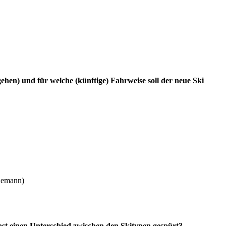
ehen) und für welche (künftige) Fahrweise soll der neue Ski
Ehemann)
hast einen Unterschied zwischen den Skitypen gespürt?