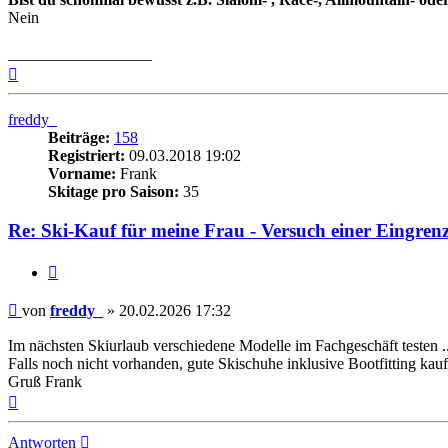
Nein
__________________
Nach
oben
freddy_
Beiträge:
158
Registriert:
09.03.2018 19:02
Vorname:
Frank
Skitage pro Saison:
35
Re: Ski-Kauf für meine Frau - Versuch einer Eingren
Zitieren
Beitrag
von
freddy_
»
20.02.2026 17:32
Im nächsten Skiurlaub verschiedene Modelle im Fachgeschäft testen ..
Falls noch nicht vorhanden, gute Skischuhe inklusive Bootfitting kauf
Gruß Frank
Nach
oben
Antworten