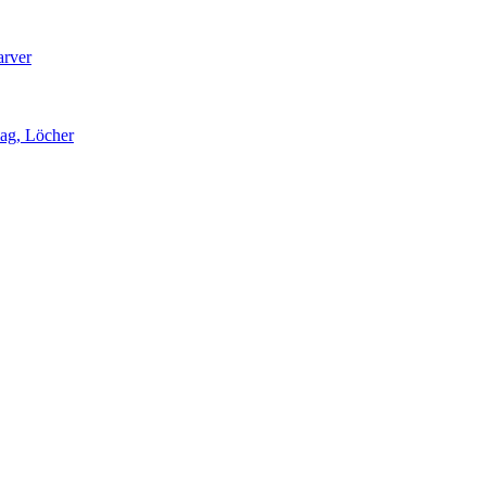
arver
lag, Löcher