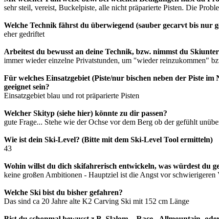
sehr steil, vereist, Buckelpiste, alle nicht präparierte Pisten. Die P
Welche Technik fährst du überwiegend (sauber gecarvt bis nur ge
eher gedriftet
Arbeitest du bewusst an deine Technik, bzw. nimmst du Skiunter
immer wieder einzelne Privatstunden, um "wieder reinzukommen" bz
Für welches Einsatzgebiet (Piste/nur bischen neben der Piste im 
geeignet sein?
Einsatzgebiet blau und rot präparierte Pisten
Welcher Skityp (siehe hier) könnte zu dir passen?
gute Frage... Stehe wie der Ochse vor dem Berg ob der gefühlt unüb
Wie ist dein Ski-Level? (Bitte mit dem Ski-Level Tool ermitteln)
43
Wohin willst du dich skifahrerisch entwickeln, was würdest du g
keine großen Ambitionen - Hauptziel ist die Angst vor schwierigeren
Welche Ski bist du bisher gefahren?
Das sind ca 20 Jahre alte K2 Carving Ski mit 152 cm Länge
Bist du schonmal bewusst z.B. Slalom- , Race-, Allmountain- ode