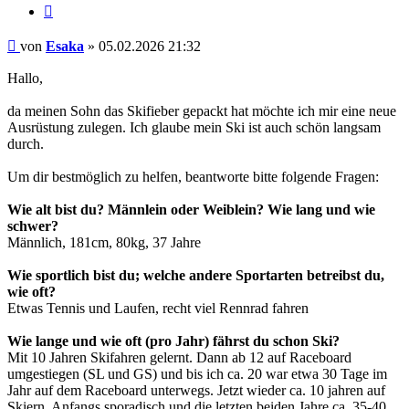
Zitieren
Beitrag
von
Esaka
»
05.02.2026 21:32
Hallo,
da meinen Sohn das Skifieber gepackt hat möchte ich mir eine neue
Ausrüstung zulegen. Ich glaube mein Ski ist auch schön langsam
durch.
Um dir bestmöglich zu helfen, beantworte bitte folgende Fragen:
Wie alt bist du? Männlein oder Weiblein? Wie lang und wie
schwer?
Männlich, 181cm, 80kg, 37 Jahre
Wie sportlich bist du; welche andere Sportarten betreibst du,
wie oft?
Etwas Tennis und Laufen, recht viel Rennrad fahren
Wie lange und wie oft (pro Jahr) fährst du schon Ski?
Mit 10 Jahren Skifahren gelernt. Dann ab 12 auf Raceboard
umgestiegen (SL und GS) und bis ich ca. 20 war etwa 30 Tage im
Jahr auf dem Raceboard unterwegs. Jetzt wieder ca. 10 jahren auf
Skiern. Anfangs sporadisch und die letzten beiden Jahre ca. 35-40