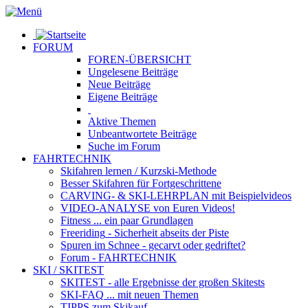
FORUM
FOREN-ÜBERSICHT
Ungelesene
Beiträge
Neue
Beiträge
Eigene
Beiträge
Aktive
Themen
Unbeantwortete
Beiträge
Suche im Forum
FAHRTECHNIK
Skifahren lernen
/ Kurzski-Methode
Besser Skifahren
für Fortgeschrittene
CARVING- & SKI-LEHRPLAN
mit Beispielvideos
VIDEO-ANALYSE
von Euren Videos!
Fitness
... ein paar Grundlagen
Freeriding
- Sicherheit abseits der Piste
Spuren im Schnee
- gecarvt oder gedriftet?
Forum
- FAHRTECHNIK
SKI / SKITEST
SKITEST
- alle Ergebnisse der großen Skitests
SKI-FAQ
... mit neuen Themen
TIPPS zum Skikauf