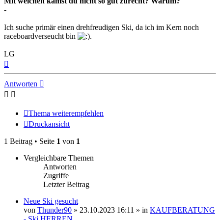
Mit welchen kamst du nicht so gut zurecht? Warum?
-
Ich suche primär einen drehfreudigen Ski, da ich im Kern noch
raceboardverseucht bin
.
LG
Nach
oben
Antworten
Thema weiterempfehlen
Druckansicht
1 Beitrag • Seite
1
von
1
Vergleichbare Themen
Antworten
Zugriffe
Letzter Beitrag
Neue Ski gesucht
von
Thunder90
» 23.10.2023 16:11 » in
KAUFBERATUNG
- Ski HERREN