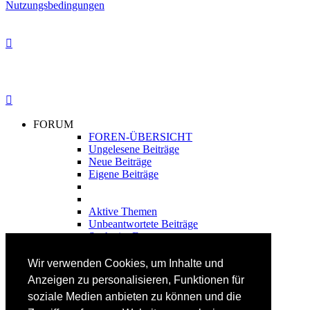
Nutzungsbedingungen
FORUM
FOREN-ÜBERSICHT
Ungelesene Beiträge
Neue Beiträge
Eigene Beiträge
Aktive Themen
Unbeantwortete Beiträge
Suche im Forum
FAHRTECHNIK
Wir verwenden Cookies, um Inhalte und
Einsteiger
Anzeigen zu personalisieren, Funktionen für
Fortgeschrittene
soziale Medien anbieten zu können und die
Lehrplan
Videoanalyse