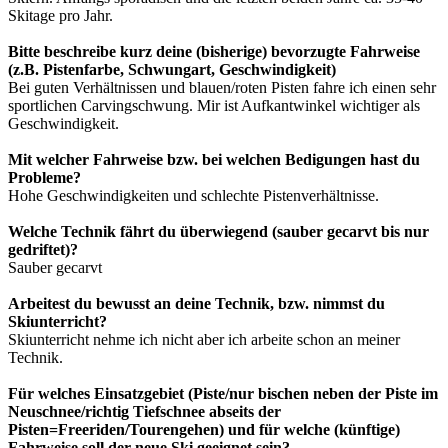
Skitage pro Jahr.
Bitte beschreibe kurz deine (bisherige) bevorzugte Fahrweise
(z.B. Pistenfarbe, Schwungart, Geschwindigkeit)
Bei guten Verhältnissen und blauen/roten Pisten fahre ich einen sehr
sportlichen Carvingschwung. Mir ist Aufkantwinkel wichtiger als
Geschwindigkeit.
Mit welcher Fahrweise bzw. bei welchen Bedigungen hast du
Probleme?
Hohe Geschwindigkeiten und schlechte Pistenverhältnisse.
Welche Technik fährt du überwiegend (sauber gecarvt bis nur
gedriftet)?
Sauber gecarvt
Arbeitest du bewusst an deine Technik, bzw. nimmst du
Skiunterricht?
Skiunterricht nehme ich nicht aber ich arbeite schon an meiner
Technik.
Für welches Einsatzgebiet (Piste/nur bischen neben der Piste im
Neuschnee/richtig Tiefschnee abseits der
Pisten=Freeriden/Tourengehen) und für welche (künftige)
Fahrweise soll der neue Ski geeignet sein?