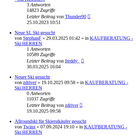
3
Antworten
14823
Zugriffe
Letzter Beitrag
von
Thunder90
25.10.2023 10:51
Neue SL Ski gesucht
von
StephanF
» 29.03.2025 01:42 » in
KAUFBERATUNG -
Ski HERREN
1
Antworten
10589
Zugriffe
Letzter Beitrag
von
freddy_
30.03.2025 16:04
Neuer Ski gesucht
von
zdriver
» 19.10.2025 09:58 » in
KAUFBERATUNG -
Ski HERREN
0
Antworten
11037
Zugriffe
Letzter Beitrag
von
zdriver
19.10.2025 09:58
Allroundski für Skierstkäufer gesucht
von
Twinx
» 07.09.2024 19:10 » in
KAUFBERATUNG -
Ski HERREN