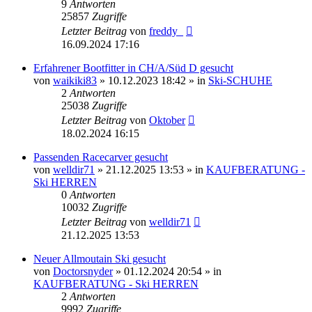
9
Antworten
25857
Zugriffe
Letzter Beitrag
von
freddy_
16.09.2024 17:16
Erfahrener Bootfitter in CH/A/Süd D gesucht
von
waikiki83
» 10.12.2023 18:42 » in
Ski-SCHUHE
2
Antworten
25038
Zugriffe
Letzter Beitrag
von
Oktober
18.02.2024 16:15
Passenden Racecarver gesucht
von
welldir71
» 21.12.2025 13:53 » in
KAUFBERATUNG -
Ski HERREN
0
Antworten
10032
Zugriffe
Letzter Beitrag
von
welldir71
21.12.2025 13:53
Neuer Allmoutain Ski gesucht
von
Doctorsnyder
» 01.12.2024 20:54 » in
KAUFBERATUNG - Ski HERREN
2
Antworten
9992
Zugriffe