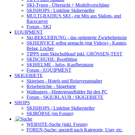
SKI-Typen
- Übersicht + Modellvorschläge
SKISHOPS / Linkliste Skihersteller
MULTI-RADIUS SKI
- ein Mix aus Slalom- und
Racecarver
Forum
- SKI
EQUIPMENT
Ski-BEKLEIDUNG
- das optimierte Zwiebelprinzip
SKISERVICE selbst gemacht
(mit Videos) - Kanten,
Belag, Löcher
TIPPS zum Skischuhkauf
inkl. GRÖSSEN-TEST
SKISCHUHE:
Bootfitting
SKIHELME
- Infos, Kaufberatung
Forum
- EQUIPMENT
SKIGEBIETE
Skireisen - Hotels und Reiseveranstalter
Reiseberichte - Skigebiete
Wallpapers
- Hintergrundbilder für den PC
Forum
- SKIURLAUB / SKIGEBIETE
SHOPS
SKISHOPS / Linkliste Skihersteller
SKIBÖRSE
(im Forum)
WEBSITE
-Suche (inkl. Forum)
FOREN
-Suche: speziell nach Kategorie, User, etc.