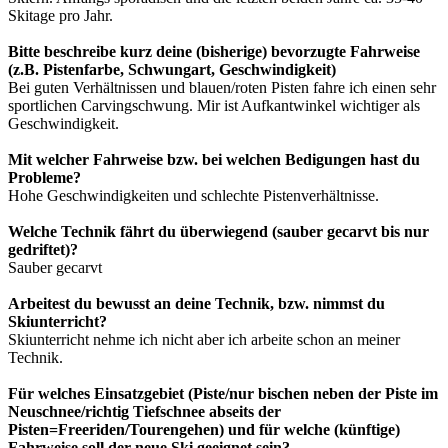
Skitage pro Jahr.
Bitte beschreibe kurz deine (bisherige) bevorzugte Fahrweise
(z.B. Pistenfarbe, Schwungart, Geschwindigkeit)
Bei guten Verhältnissen und blauen/roten Pisten fahre ich einen sehr
sportlichen Carvingschwung. Mir ist Aufkantwinkel wichtiger als
Geschwindigkeit.
Mit welcher Fahrweise bzw. bei welchen Bedigungen hast du
Probleme?
Hohe Geschwindigkeiten und schlechte Pistenverhältnisse.
Welche Technik fährt du überwiegend (sauber gecarvt bis nur
gedriftet)?
Sauber gecarvt
Arbeitest du bewusst an deine Technik, bzw. nimmst du
Skiunterricht?
Skiunterricht nehme ich nicht aber ich arbeite schon an meiner
Technik.
Für welches Einsatzgebiet (Piste/nur bischen neben der Piste im
Neuschnee/richtig Tiefschnee abseits der
Pisten=Freeriden/Tourengehen) und für welche (künftige)
Fahrweise soll der neue Ski geeignet sein?