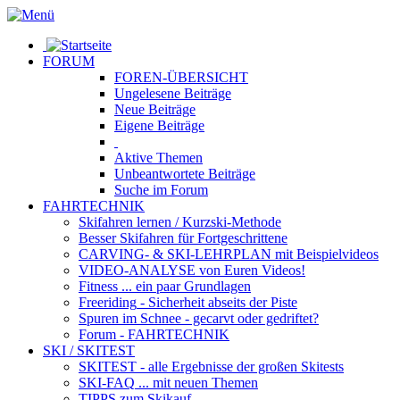
FORUM
FOREN-ÜBERSICHT
Ungelesene
Beiträge
Neue
Beiträge
Eigene
Beiträge
Aktive
Themen
Unbeantwortete
Beiträge
Suche im Forum
FAHRTECHNIK
Skifahren lernen
/ Kurzski-Methode
Besser Skifahren
für Fortgeschrittene
CARVING- & SKI-LEHRPLAN
mit Beispielvideos
VIDEO-ANALYSE
von Euren Videos!
Fitness
... ein paar Grundlagen
Freeriding
- Sicherheit abseits der Piste
Spuren im Schnee
- gecarvt oder gedriftet?
Forum
- FAHRTECHNIK
SKI / SKITEST
SKITEST
- alle Ergebnisse der großen Skitests
SKI-FAQ
... mit neuen Themen
TIPPS zum Skikauf