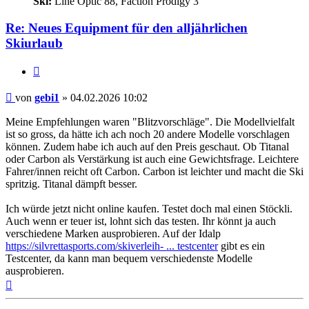
Ski:
Line Optic 88, Faction Prodigy 3
Re: Neues Equipment für den alljährlichen
Skiurlaub
Zitieren
Beitrag
von
gebi1
»
04.02.2026 10:02
Meine Empfehlungen waren "Blitzvorschläge". Die Modellvielfalt
ist so gross, da hätte ich ach noch 20 andere Modelle vorschlagen
können. Zudem habe ich auch auf den Preis geschaut. Ob Titanal
oder Carbon als Verstärkung ist auch eine Gewichtsfrage. Leichtere
Fahrer/innen reicht oft Carbon. Carbon ist leichter und macht die Ski
spritzig. Titanal dämpft besser.
Ich würde jetzt nicht online kaufen. Testet doch mal einen Stöckli.
Auch wenn er teuer ist, lohnt sich das testen. Ihr könnt ja auch
verschiedene Marken ausprobieren. Auf der Idalp
https://silvrettasports.com/skiverleih- ... testcenter
gibt es ein
Testcenter, da kann man bequem verschiedenste Modelle
ausprobieren.
Nach
oben