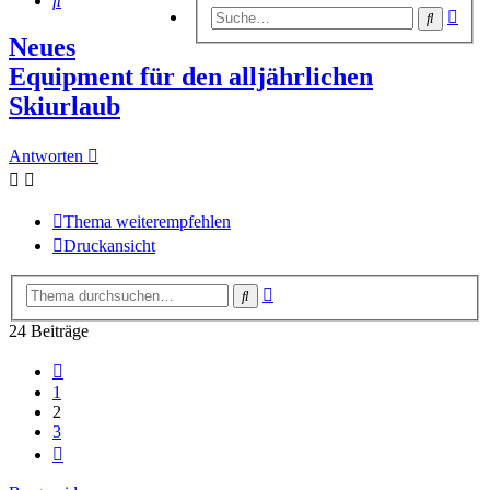
Erwe
Suche
Suc
Neues
Equipment für den alljährlichen
Skiurlaub
Antworten
Thema weiterempfehlen
Druckansicht
Erweiterte
Suche
Suche
24 Beiträge
Vorherige
1
2
3
Nächste