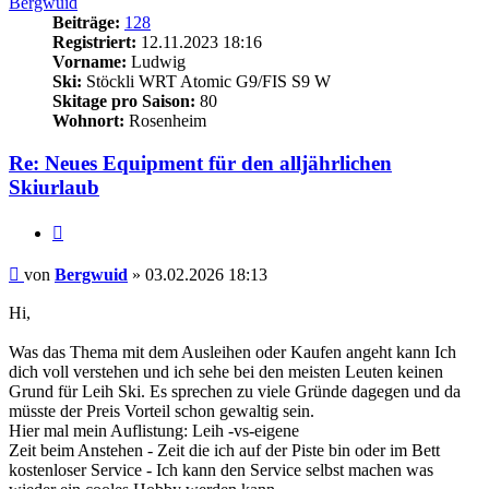
Bergwuid
Beiträge:
128
Registriert:
12.11.2023 18:16
Vorname:
Ludwig
Ski:
Stöckli WRT Atomic G9/FIS S9 W
Skitage pro Saison:
80
Wohnort:
Rosenheim
Re: Neues Equipment für den alljährlichen
Skiurlaub
Zitieren
Beitrag
von
Bergwuid
»
03.02.2026 18:13
Hi,
Was das Thema mit dem Ausleihen oder Kaufen angeht kann Ich
dich voll verstehen und ich sehe bei den meisten Leuten keinen
Grund für Leih Ski. Es sprechen zu viele Gründe dagegen und da
müsste der Preis Vorteil schon gewaltig sein.
Hier mal mein Auflistung: Leih -vs-eigene
Zeit beim Anstehen - Zeit die ich auf der Piste bin oder im Bett
kostenloser Service - Ich kann den Service selbst machen was