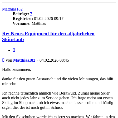
oben
Matthias182
Beiträge:
7
Registriert:
01.02.2026 09:17
Vorname:
Matthias
Re: Neues Equipment für den alljährlichen
Skiurlaub
Zitieren
Beitrag
von
Matthias182
»
04.02.2026 08:45
Hallo zusammen,
danke für den guten Austausch und die vielen Meinungen, das hilft
mir sehr.
Ich rechne tatsächlich ähnlich wie Bergwuid. Zumal meine Skier
auch nicht jedes Jahr zum Service gehen. Ich frage meist am ersten
Skitag im Shop nach, ob ich etwas machen lassen sollte und häufig
sagen die, der ist noch gut in Schuss.
Mit den Skischuhen werde ich es jetzt so machen. Wir fahren in den