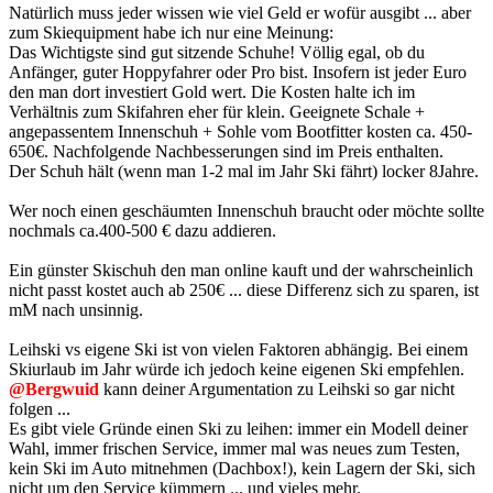
Natürlich muss jeder wissen wie viel Geld er wofür ausgibt ... aber
zum Skiequipment habe ich nur eine Meinung:
Das Wichtigste sind gut sitzende Schuhe! Völlig egal, ob du
Anfänger, guter Hoppyfahrer oder Pro bist. Insofern ist jeder Euro
den man dort investiert Gold wert. Die Kosten halte ich im
Verhältnis zum Skifahren eher für klein. Geeignete Schale +
angepassentem Innenschuh + Sohle vom Bootfitter kosten ca. 450-
650€. Nachfolgende Nachbesserungen sind im Preis enthalten.
Der Schuh hält (wenn man 1-2 mal im Jahr Ski fährt) locker 8Jahre.
Wer noch einen geschäumten Innenschuh braucht oder möchte sollte
nochmals ca.400-500 € dazu addieren.
Ein günster Skischuh den man online kauft und der wahrscheinlich
nicht passt kostet auch ab 250€ ... diese Differenz sich zu sparen, ist
mM nach unsinnig.
Leihski vs eigene Ski ist von vielen Faktoren abhängig. Bei einem
Skiurlaub im Jahr würde ich jedoch keine eigenen Ski empfehlen.
@Bergwuid
kann deiner Argumentation zu Leihski so gar nicht
folgen ...
Es gibt viele Gründe einen Ski zu leihen: immer ein Modell deiner
Wahl, immer frischen Service, immer mal was neues zum Testen,
kein Ski im Auto mitnehmen (Dachbox!), kein Lagern der Ski, sich
nicht um den Service kümmern ... und vieles mehr.