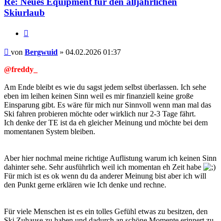
Re: Neues Equipment für den alljährlichen
Skiurlaub
Zitieren
Beitrag
von
Bergwuid
»
04.02.2026 01:37
@freddy_
Am Ende bleibt es wie du sagst jedem selbst überlassen. Ich sehe
eben im leihen keinen Sinn weil es mir finanziell keine große
Einsparung gibt. Es wäre für mich nur Sinnvoll wenn man mal das
Ski fahren probieren möchte oder wirklich nur 2-3 Tage fährt.
Ich denke der TE ist da eh gleicher Meinung und möchte bei dem
momentanen System bleiben.
Aber hier nochmal meine richtige Auflistung warum ich keinen Sinn
dahinter sehe. Sehr ausführlich weil ich momentan eh Zeit habe
Für mich ist es ok wenn du da anderer Meinung bist aber ich will
den Punkt gerne erklären wie Ich denke und rechne.
Für viele Menschen ist es ein tolles Gefühl etwas zu besitzen, den
Ski Zuhause zu haben und dadurch an schöne Momente erinnert zu