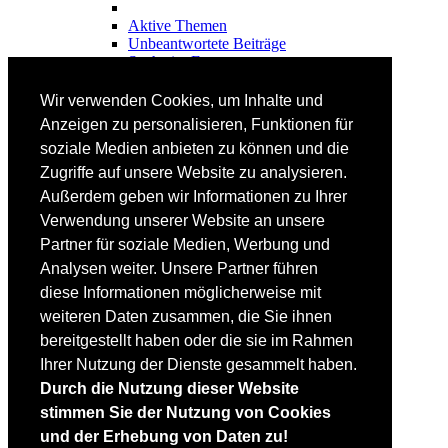
Aktive Themen
Unbeantwortete Beiträge
Suche im Forum
FAHRTECHNIK
Wir verwenden Cookies, um Inhalte und
Einsteiger
Anzeigen zu personalisieren, Funktionen für
Fortgeschrittene
soziale Medien anbieten zu können und die
Lehrplan
Videoanalyse
Zugriffe auf unsere Website zu analysieren.
Außerdem geben wir Informationen zu Ihrer
SKI
Verwendung unserer Website an unsere
SKITEST
Partner für soziale Medien, Werbung und
Ski-FAQ
Analysen weiter. Unsere Partner führen
Tipps Ski-Kauf
Ski-Typen
diese Informationen möglicherweise mit
Skishops
weiteren Daten zusammen, die Sie ihnen
bereitgestellt haben oder die sie im Rahmen
EQUIPMENT
Skibekleidung
Ihrer Nutzung der Dienste gesammelt haben.
Skischuhe
Durch die Nutzung dieser Website
Bootfitting
stimmen Sie der Nutzung von Cookies
Skihelme
Skiservice selbst
und der Erhebung von Daten zu!