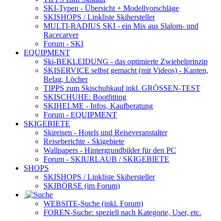
SKI-Typen
- Übersicht + Modellvorschläge
SKISHOPS / Linkliste Skihersteller
MULTI-RADIUS SKI
- ein Mix aus Slalom- und
Racecarver
Forum
- SKI
EQUIPMENT
Ski-BEKLEIDUNG
- das optimierte Zwiebelprinzip
SKISERVICE selbst gemacht
(mit Videos) - Kanten,
Belag, Löcher
TIPPS zum Skischuhkauf
inkl. GRÖSSEN-TEST
SKISCHUHE:
Bootfitting
SKIHELME
- Infos, Kaufberatung
Forum
- EQUIPMENT
SKIGEBIETE
Skireisen - Hotels und Reiseveranstalter
Reiseberichte - Skigebiete
Wallpapers
- Hintergrundbilder für den PC
Forum
- SKIURLAUB / SKIGEBIETE
SHOPS
SKISHOPS / Linkliste Skihersteller
SKIBÖRSE
(im Forum)
WEBSITE
-Suche (inkl. Forum)
FOREN
-Suche: speziell nach Kategorie, User, etc.