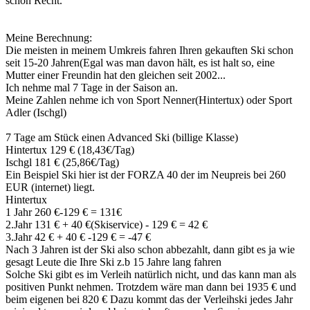
schon Recht.
Meine Berechnung:
Die meisten in meinem Umkreis fahren Ihren gekauften Ski schon
seit 15-20 Jahren(Egal was man davon hält, es ist halt so, eine
Mutter einer Freundin hat den gleichen seit 2002...
Ich nehme mal 7 Tage in der Saison an.
Meine Zahlen nehme ich von Sport Nenner(Hintertux) oder Sport
Adler (Ischgl)
7 Tage am Stück einen Advanced Ski (billige Klasse)
Hintertux 129 € (18,43€/Tag)
Ischgl 181 € (25,86€/Tag)
Ein Beispiel Ski hier ist der FORZA 40 der im Neupreis bei 260
EUR (internet) liegt.
Hintertux
1 Jahr 260 €-129 € = 131€
2.Jahr 131 € + 40 €(Skiservice) - 129 € = 42 €
3.Jahr 42 € + 40 € -129 € = -47 €
Nach 3 Jahren ist der Ski also schon abbezahlt, dann gibt es ja wie
gesagt Leute die Ihre Ski z.b 15 Jahre lang fahren
Solche Ski gibt es im Verleih natürlich nicht, und das kann man als
positiven Punkt nehmen. Trotzdem wäre man dann bei 1935 € und
beim eigenen bei 820 € Dazu kommt das der Verleihski jedes Jahr