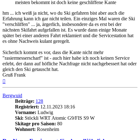
meisten bekommt ist doch keine geschliffene Kante
hm ... ich weiß ja nicht, wo du Ski gefahren bist aber auch die
Erfahrung kann ich gar nicht teilen. Ein einziges Mal waren die Ski
"verschliffen" ... ja, ärgerlich, insbesondere da es erst bei der
nächsten Skifahrt aufgefallen ist. Es wurde dann einige Monate
später bei einer anderen Fahrt reklamiert und die Servicestation hat
es ohne Nachweis kulant geregelt.
Sicherlich kommt es vor, dass die Kante nicht mehr
"rasiermesserscharf" ist - auch hier habe ich noch keinen Service
erlebt, der dann auf höfliche Nachfrage nicht nachgebessert hat oder
gleich den Ski getauscht hat.
Gruß Frank
Nach
oben
Bergwuid
Beiträge:
128
Registriert:
12.11.2023 18:16
Vorname:
Ludwig
Ski:
Stöckli WRT Atomic G9/FIS S9 W
Skitage pro Saison:
80
Wohnort:
Rosenheim