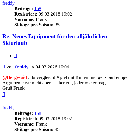
freddy_
Beiträge:
158
Registriert:
09.03.2018 19:02
Vorname:
Frank
Skitage pro Saison:
35
Re: Neues Equipment für den alljährlichen
Skiurlaub
Zitieren
Beitrag
von
freddy_
»
04.02.2026 10:04
@Bergwuid
: du vergleicht Äpfel mit Birnen und gehst auf einige
Argumente gar nicht aber ... aber gut, jeder wie er mag.
Gruß Frank
Nach
oben
freddy_
Beiträge:
158
Registriert:
09.03.2018 19:02
Vorname:
Frank
Skitage pro Saison:
35