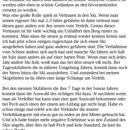
werden oder eben in schöne Gedanken an den bevorstehenden
versetzt zu werden.
Was eine große Rolle spielt ist Vertrauen in den Ski. Wenn man
seinen eigenen Ski mal 2-3 Jahre gefahren ist dann vertraut man
diesen ganz anders wie den neuen vom Verleih. Genau dieses
Vertrauen ist für viele wichtig um Unfallfrei den Berg runter zu
kommen. Man muss die neuen ja erstmal wieder kennen lernen und
ich hab jetzt schon einigen zugeschaut die sich einen Ski
ausgeliehen haben und ganz anderes gefahren sind. Die Verhältnisse
vom Schnee ändern sich auch mal und manche Ski fahren sich halt
im Sulz dann anders als auf einer harten Piste. Wenn man sich jedes
Jahr andere Ski holt, weiß man das bei dem neuen vllt nicht. Bei
Tagesskifahrern die in näherer Umgebung fahren, kommt dann noch
der Stress hinzu die Ski auszuleihen. Und zumindest bei meinen
Skigebieten ist da öfters eine lange Schlange am Verleih.
Bei den meisten Skifahrern die ihre 7 Tage in der Saison fahren
kommt dann die Auswahl des richtigen Ski dazu. Je nachdem wenn
man als Verleiher hat kann man eine gute Auswahl bekommen oder
bei Pech auch einen der einem am Anfang gar nicht liegt. Habe es
schon einige mal erlebt wie der Verkäufer die teurere
Verleihkategorie mit etwas gut zu reden an den Mieter gebracht hat.
Und ich hatte bisher mehr negative Erlebnisse was den Zustand des
Skis angeht, aber dies ist halt Pech und kein Standard, da hast du