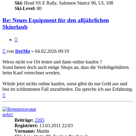
Ski:
Head SS E Rally, Salomon Stance 96, UL 108
Ski-Level:
80
Re: Neues Equipment für den alljährlichen
Skiurlaub
Zitieren
Beitrag
von
DerMo
»
04.02.2026 09:19
Wieso nicht vor Ort testen und dann online kaufen ?
Sonst bieten doch auch einige Shops an, dass die Verleihgebühren
beim Kauf verrechnet werden.
Würde jetzt nichts online kaufen, sonst gibst du nur Geld aus und
bist im schlimmsten Fall unzufrieden. Da spreche ich aus Erfahrung.
Nach
oben
gebi1
Beiträge:
2265
Registriert:
13.03.2011 22:03
Vorname:
Martin