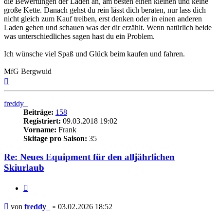
die Bewertungen der Läden an, am besten einen kleinen und keine
große Kette. Danach gehst du rein lässt dich beraten, nur lass dich
nicht gleich zum Kauf treiben, erst denken oder in einen anderen
Laden gehen und schauen was der dir erzählt. Wenn natürlich beide
was unterschiedliches sagen hast du ein Problem.
Ich wünsche viel Spaß und Glück beim kaufen und fahren.
MfG Bergwuid
Nach
oben
freddy_
Beiträge:
158
Registriert:
09.03.2018 19:02
Vorname:
Frank
Skitage pro Saison:
35
Re: Neues Equipment für den alljährlichen
Skiurlaub
Zitieren
Beitrag
von
freddy_
»
03.02.2026 18:52