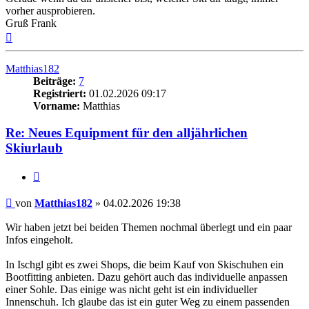
vorher ausprobieren.
Gruß Frank
Nach
oben
Matthias182
Beiträge:
7
Registriert:
01.02.2026 09:17
Vorname:
Matthias
Re: Neues Equipment für den alljährlichen
Skiurlaub
Zitieren
Beitrag
von
Matthias182
»
04.02.2026 19:38
Wir haben jetzt bei beiden Themen nochmal überlegt und ein paar
Infos eingeholt.
In Ischgl gibt es zwei Shops, die beim Kauf von Skischuhen ein
Bootfitting anbieten. Dazu gehört auch das individuelle anpassen
einer Sohle. Das einige was nicht geht ist ein individueller
Innenschuh. Ich glaube das ist ein guter Weg zu einem passenden