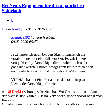
Re: Neues Equipment für den alljährlichen
Skiurlaub
Zitieren
Beitrag
von
freddy_
»
04.02.2026 10:07
Matthias182
hat geschrieben:
↑
04.02.2026 08:45
Jetzt hänge ich noch bei den Skiern. Kaufe ich die
vorab online oder ebenfalls vor Ort. Es gab ja bereits
von gebi einige Vorschläge, die mir aber noch nicht
ganz klar waren. Ehrlich gesagt kann ich für mich noch
nicht entscheiden, ob Pistenski oder All-Mountain.
Vielleicht hat der ein oder andere da noch ein paar
Ideen oder Vorschläge für mich.
wie
@DerMo
schon geschrieben hat. Vor Ort testen ... und dann in
der Nachsaision kaufen. Ob im Netz oder Skishop vorort hängt vom
Preis ab.
Gerade wenn du dir unsicher bist, welcher Ski dir taugt, immer