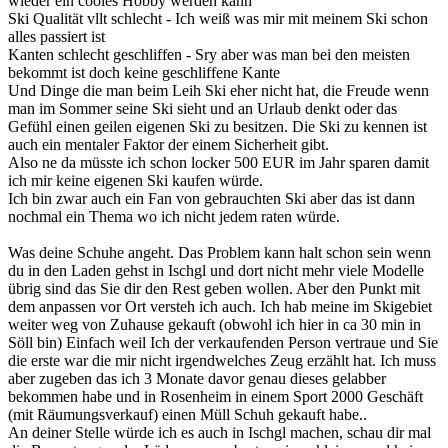
wieder ein cooles Hobby werden kann
Ski Qualität vllt schlecht - Ich weiß was mir mit meinem Ski schon
alles passiert ist
Kanten schlecht geschliffen - Sry aber was man bei den meisten
bekommt ist doch keine geschliffene Kante
Und Dinge die man beim Leih Ski eher nicht hat, die Freude wenn
man im Sommer seine Ski sieht und an Urlaub denkt oder das
Gefühl einen geilen eigenen Ski zu besitzen. Die Ski zu kennen ist
auch ein mentaler Faktor der einem Sicherheit gibt.
Also ne da müsste ich schon locker 500 EUR im Jahr sparen damit
ich mir keine eigenen Ski kaufen würde.
Ich bin zwar auch ein Fan von gebrauchten Ski aber das ist dann
nochmal ein Thema wo ich nicht jedem raten würde.
Was deine Schuhe angeht. Das Problem kann halt schon sein wenn
du in den Laden gehst in Ischgl und dort nicht mehr viele Modelle
übrig sind das Sie dir den Rest geben wollen. Aber den Punkt mit
dem anpassen vor Ort versteh ich auch. Ich hab meine im Skigebiet
weiter weg von Zuhause gekauft (obwohl ich hier in ca 30 min in
Söll bin) Einfach weil Ich der verkaufenden Person vertraue und Sie
die erste war die mir nicht irgendwelches Zeug erzählt hat. Ich muss
aber zugeben das ich 3 Monate davor genau dieses gelabber
bekommen habe und in Rosenheim in einem Sport 2000 Geschäft
(mit Räumungsverkauf) einen Müll Schuh gekauft habe..
An deiner Stelle würde ich es auch in Ischgl machen, schau dir mal