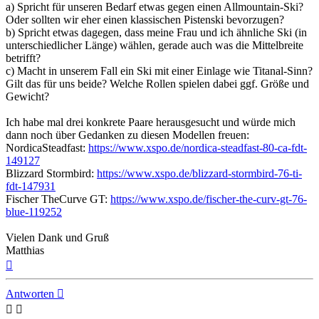
a) Spricht für unseren Bedarf etwas gegen einen Allmountain-Ski?
Oder sollten wir eher einen klassischen Pistenski bevorzugen?
b) Spricht etwas dagegen, dass meine Frau und ich ähnliche Ski (in
unterschiedlicher Länge) wählen, gerade auch was die Mittelbreite
betrifft?
c) Macht in unserem Fall ein Ski mit einer Einlage wie Titanal-Sinn?
Gilt das für uns beide? Welche Rollen spielen dabei ggf. Größe und
Gewicht?
Ich habe mal drei konkrete Paare herausgesucht und würde mich
dann noch über Gedanken zu diesen Modellen freuen:
NordicaSteadfast:
https://www.xspo.de/nordica-steadfast-80-ca-fdt-
149127
Blizzard Stormbird:
https://www.xspo.de/blizzard-stormbird-76-ti-
fdt-147931
Fischer TheCurve GT:
https://www.xspo.de/fischer-the-curv-gt-76-
blue-119252
Vielen Dank und Gruß
Matthias
Nach
oben
Antworten