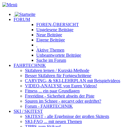
FORUM
FOREN-ÜBERSICHT
Ungelesene
Beiträge
Neue
Beiträge
Eigene
Beiträge
Aktive
Themen
Unbeantwortete
Beiträge
Suche im Forum
FAHRTECHNIK
Skifahren lernen
/ Kurzski-Methode
Besser Skifahren
für Fortgeschrittene
CARVING- & SKI-LEHRPLAN
mit Beispielvideos
VIDEO-ANALYSE
von Euren Videos!
Fitness
... ein paar Grundlagen
Freeriding
- Sicherheit abseits der Piste
Spuren im Schnee
- gecarvt oder gedriftet?
Forum
- FAHRTECHNIK
SKI / SKITEST
SKITEST
- alle Ergebnisse der großen Skitests
SKI-FAQ
... mit neuen Themen
TIPPS zum Skikauf