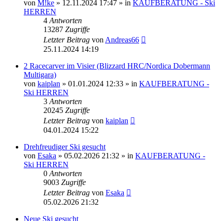
von
M!ke
» 12.11.2024 17:47 » in
KAUFBERATUNG - Ski
HERREN
4
Antworten
13287
Zugriffe
Letzter Beitrag
von
Andreas66
25.11.2024 14:19
2 Racecarver im Visier (Blizzard HRC/Nordica Dobermann
Multigara)
von
kaiplan
» 01.01.2024 12:33 » in
KAUFBERATUNG -
Ski HERREN
3
Antworten
20245
Zugriffe
Letzter Beitrag
von
kaiplan
04.01.2024 15:22
Drehfreudiger Ski gesucht
von
Esaka
» 05.02.2026 21:32 » in
KAUFBERATUNG -
Ski HERREN
0
Antworten
9003
Zugriffe
Letzter Beitrag
von
Esaka
05.02.2026 21:32
Neue Ski gesucht