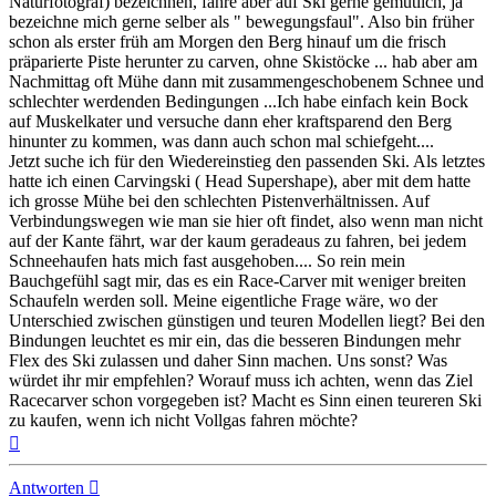
Naturfotograf) bezeichnen, fahre aber auf Ski gerne gemütlich, ja
bezeichne mich gerne selber als " bewegungsfaul". Also bin früher
schon als erster früh am Morgen den Berg hinauf um die frisch
präparierte Piste herunter zu carven, ohne Skistöcke ... hab aber am
Nachmittag oft Mühe dann mit zusammengeschobenem Schnee und
schlechter werdenden Bedingungen ...Ich habe einfach kein Bock
auf Muskelkater und versuche dann eher kraftsparend den Berg
hinunter zu kommen, was dann auch schon mal schiefgeht....
Jetzt suche ich für den Wiedereinstieg den passenden Ski. Als letztes
hatte ich einen Carvingski ( Head Supershape), aber mit dem hatte
ich grosse Mühe bei den schlechten Pistenverhältnissen. Auf
Verbindungswegen wie man sie hier oft findet, also wenn man nicht
auf der Kante fährt, war der kaum geradeaus zu fahren, bei jedem
Schneehaufen hats mich fast ausgehoben.... So rein mein
Bauchgefühl sagt mir, das es ein Race-Carver mit weniger breiten
Schaufeln werden soll. Meine eigentliche Frage wäre, wo der
Unterschied zwischen günstigen und teuren Modellen liegt? Bei den
Bindungen leuchtet es mir ein, das die besseren Bindungen mehr
Flex des Ski zulassen und daher Sinn machen. Uns sonst? Was
würdet ihr mir empfehlen? Worauf muss ich achten, wenn das Ziel
Racecarver schon vorgegeben ist? Macht es Sinn einen teureren Ski
zu kaufen, wenn ich nicht Vollgas fahren möchte?
Nach
oben
Antworten