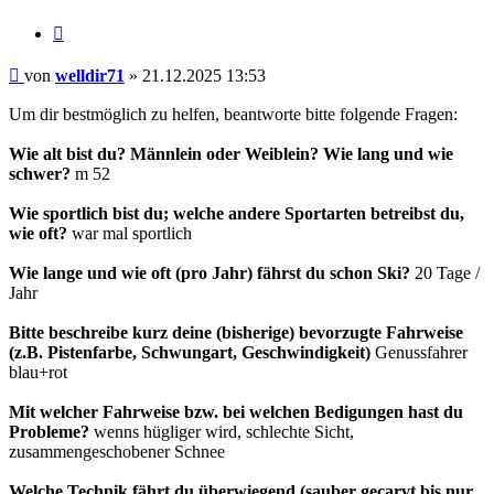
Zitieren
Beitrag
von
welldir71
»
21.12.2025 13:53
Um dir bestmöglich zu helfen, beantworte bitte folgende Fragen:
Wie alt bist du? Männlein oder Weiblein? Wie lang und wie
schwer?
m 52
Wie sportlich bist du; welche andere Sportarten betreibst du,
wie oft?
war mal sportlich
Wie lange und wie oft (pro Jahr) fährst du schon Ski?
20 Tage /
Jahr
Bitte beschreibe kurz deine (bisherige) bevorzugte Fahrweise
(z.B. Pistenfarbe, Schwungart, Geschwindigkeit)
Genussfahrer
blau+rot
Mit welcher Fahrweise bzw. bei welchen Bedigungen hast du
Probleme?
wenns hügliger wird, schlechte Sicht,
zusammengeschobener Schnee
Welche Technik fährt du überwiegend (sauber gecarvt bis nur