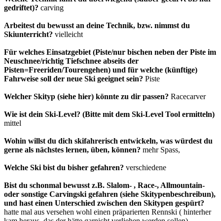
gedriftet)?
carving
Arbeitest du bewusst an deine Technik, bzw. nimmst du
Skiunterricht?
vielleicht
Für welches Einsatzgebiet (Piste/nur bischen neben der Piste im
Neuschnee/richtig Tiefschnee abseits der
Pisten=Freeriden/Tourengehen) und für welche (künftige)
Fahrweise soll der neue Ski geeignet sein?
Piste
Welcher Skityp (siehe hier) könnte zu dir passen?
Racecarver
Wie ist dein Ski-Level? (Bitte mit dem Ski-Level Tool ermitteln)
mittel
Wohin willst du dich skifahrerisch entwickeln, was würdest du
gerne als nächstes lernen, üben, können?
mehr Spass,
Welche Ski bist du bisher gefahren?
verschiedene
Bist du schonmal bewusst z.B. Slalom- , Race-, Allmountain-
oder sonstige Carvingski gefahren (siehe Skitypenbeschreibun),
und hast einen Unterschied zwischen den Skitypen gespürt?
hatte mal aus versehen wohl einen präparierten Rennski ( hinterher
kam heraus, das der hätte garnicht verliehen werden sollen)