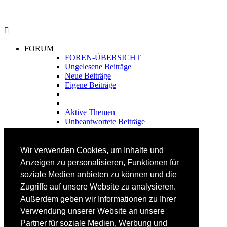
FORUM
FOREN-ÜBERSICHT
Ungelesene Beiträge
Neue Beiträge
Eigene Beiträge
Aktive Themen
Unbeantwortete Beiträge
Suche im Forum
FAHRTECHNIK
Wir verwenden Cookies, um Inhalte und
Einsteiger
Anzeigen zu personalisieren, Funktionen für
Fortgeschrittene
soziale Medien anbieten zu können und die
Lehrplan
Videoanalyse
Zugriffe auf unsere Website zu analysieren.
Außerdem geben wir Informationen zu Ihrer
SKI
Verwendung unserer Website an unsere
SKITEST
Partner für soziale Medien, Werbung und