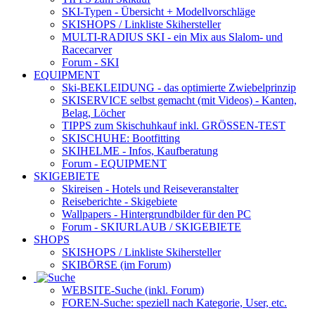
SKI-Typen
- Übersicht + Modellvorschläge
SKISHOPS / Linkliste Skihersteller
MULTI-RADIUS SKI
- ein Mix aus Slalom- und
Racecarver
Forum
- SKI
EQUIPMENT
Ski-BEKLEIDUNG
- das optimierte Zwiebelprinzip
SKISERVICE selbst gemacht
(mit Videos) - Kanten,
Belag, Löcher
TIPPS zum Skischuhkauf
inkl. GRÖSSEN-TEST
SKISCHUHE:
Bootfitting
SKIHELME
- Infos, Kaufberatung
Forum
- EQUIPMENT
SKIGEBIETE
Skireisen - Hotels und Reiseveranstalter
Reiseberichte - Skigebiete
Wallpapers
- Hintergrundbilder für den PC
Forum
- SKIURLAUB / SKIGEBIETE
SHOPS
SKISHOPS / Linkliste Skihersteller
SKIBÖRSE
(im Forum)
WEBSITE
-Suche (inkl. Forum)
FOREN
-Suche: speziell nach Kategorie, User, etc.