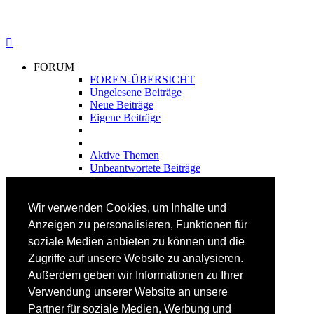
FORUM
FOREN-ÜBERSICHT
Ungelesene Beiträge
Neue Beiträge
Eigene Beiträge
Aktive Themen
Unbeantwortete Beiträge
Suche im Forum
FAHRTECHNIK
Wir verwenden Cookies, um Inhalte und
Einsteiger
Anzeigen zu personalisieren, Funktionen für
Fortgeschrittene
soziale Medien anbieten zu können und die
Lehrplan
Videoanalyse
Zugriffe auf unsere Website zu analysieren.
Außerdem geben wir Informationen zu Ihrer
SKI
Verwendung unserer Website an unsere
SKITEST
Partner für soziale Medien, Werbung und