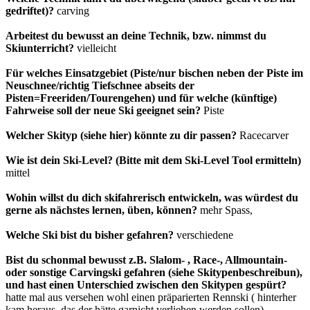
gedriftet)?
carving
Arbeitest du bewusst an deine Technik, bzw. nimmst du
Skiunterricht?
vielleicht
Für welches Einsatzgebiet (Piste/nur bischen neben der Piste im
Neuschnee/richtig Tiefschnee abseits der
Pisten=Freeriden/Tourengehen) und für welche (künftige)
Fahrweise soll der neue Ski geeignet sein?
Piste
Welcher Skityp (siehe hier) könnte zu dir passen?
Racecarver
Wie ist dein Ski-Level? (Bitte mit dem Ski-Level Tool ermitteln)
mittel
Wohin willst du dich skifahrerisch entwickeln, was würdest du
gerne als nächstes lernen, üben, können?
mehr Spass,
Welche Ski bist du bisher gefahren?
verschiedene
Bist du schonmal bewusst z.B. Slalom- , Race-, Allmountain-
oder sonstige Carvingski gefahren (siehe Skitypenbeschreibun),
und hast einen Unterschied zwischen den Skitypen gespürt?
hatte mal aus versehen wohl einen präparierten Rennski ( hinterher
kam heraus, das der hätte garnicht verliehen werden sollen)