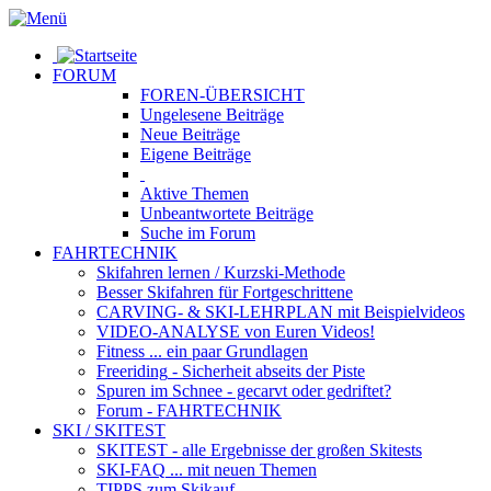
FORUM
FOREN-ÜBERSICHT
Ungelesene
Beiträge
Neue
Beiträge
Eigene
Beiträge
Aktive
Themen
Unbeantwortete
Beiträge
Suche im Forum
FAHRTECHNIK
Skifahren lernen
/ Kurzski-Methode
Besser Skifahren
für Fortgeschrittene
CARVING- & SKI-LEHRPLAN
mit Beispielvideos
VIDEO-ANALYSE
von Euren Videos!
Fitness
... ein paar Grundlagen
Freeriding
- Sicherheit abseits der Piste
Spuren im Schnee
- gecarvt oder gedriftet?
Forum
- FAHRTECHNIK
SKI / SKITEST
SKITEST
- alle Ergebnisse der großen Skitests
SKI-FAQ
... mit neuen Themen
TIPPS zum Skikauf