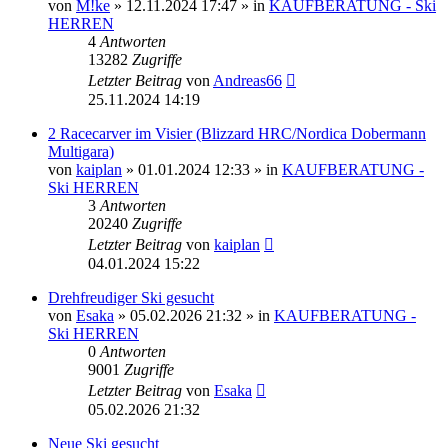
von
M!ke
» 12.11.2024 17:47 » in
KAUFBERATUNG - Ski
HERREN
4
Antworten
13282
Zugriffe
Letzter Beitrag
von
Andreas66
25.11.2024 14:19
2 Racecarver im Visier (Blizzard HRC/Nordica Dobermann
Multigara)
von
kaiplan
» 01.01.2024 12:33 » in
KAUFBERATUNG -
Ski HERREN
3
Antworten
20240
Zugriffe
Letzter Beitrag
von
kaiplan
04.01.2024 15:22
Drehfreudiger Ski gesucht
von
Esaka
» 05.02.2026 21:32 » in
KAUFBERATUNG -
Ski HERREN
0
Antworten
9001
Zugriffe
Letzter Beitrag
von
Esaka
05.02.2026 21:32
Neue Ski gesucht