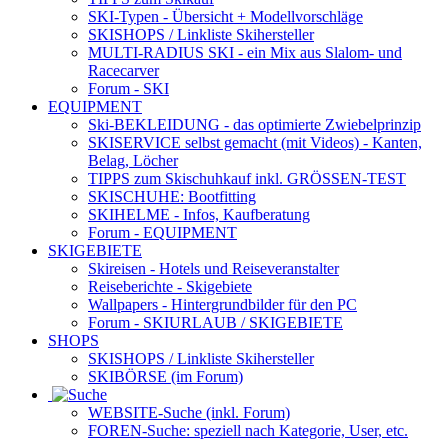
SKI-Typen
- Übersicht + Modellvorschläge
SKISHOPS / Linkliste Skihersteller
MULTI-RADIUS SKI
- ein Mix aus Slalom- und
Racecarver
Forum
- SKI
EQUIPMENT
Ski-BEKLEIDUNG
- das optimierte Zwiebelprinzip
SKISERVICE selbst gemacht
(mit Videos) - Kanten,
Belag, Löcher
TIPPS zum Skischuhkauf
inkl. GRÖSSEN-TEST
SKISCHUHE:
Bootfitting
SKIHELME
- Infos, Kaufberatung
Forum
- EQUIPMENT
SKIGEBIETE
Skireisen - Hotels und Reiseveranstalter
Reiseberichte - Skigebiete
Wallpapers
- Hintergrundbilder für den PC
Forum
- SKIURLAUB / SKIGEBIETE
SHOPS
SKISHOPS / Linkliste Skihersteller
SKIBÖRSE
(im Forum)
WEBSITE
-Suche (inkl. Forum)
FOREN
-Suche: speziell nach Kategorie, User, etc.