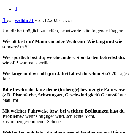
Zitieren
Beitrag
von
welldir71
»
21.12.2025 13:53
Um dir bestmöglich zu helfen, beantworte bitte folgende Fragen:
Wie alt bist du? Männlein oder Weiblein? Wie lang und wie
schwer?
m 52
Wie sportlich bist du; welche andere Sportarten betreibst du,
wie oft?
war mal sportlich
Wie lange und wie oft (pro Jahr) fährst du schon Ski?
20 Tage /
Jahr
Bitte beschreibe kurz deine (bisherige) bevorzugte Fahrweise
(z.B. Pistenfarbe, Schwungart, Geschwindigkeit)
Genussfahrer
blau+rot
Mit welcher Fahrweise bzw. bei welchen Bedigungen hast du
Probleme?
wenns hügliger wird, schlechte Sicht,
zusammengeschobener Schnee
Welche Technik fährt du überwiegend (sauber gecarvt bis nur