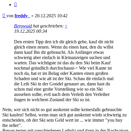
Zitieren
Beitrag
von
freddy_
»
20.12.2025 10:42
Bergwuid
hat geschrieben:
↑
19.12.2025 00:34
Den ersten Tipp den ich dir gleich gebe, kauf dir nicht
gleich einen neuen. Wenn du einen hast, den du willst
dann kauf Ihn dir gebraucht. Als Anfänger etwas
schwierig aber einfach in Kleinanzeigen suchen und
warten. Das wichtigste ist das du den Ski beim Kauf
nochmal gründlich durchschaust-> Wie viel Kante ist
noch da, hat er im Belag oder Kanten einen großen
Schaden und wie alt ist der Ski. Schau dir einfach mal
die Leih Ski in der Gondel genauer an, dann hast du
schon mal eine grobe Vorstellung wie so ein Ski
aussehen sollte, evtl nach dem Verleih den Verleiher
fragen in welchem Zustand der Ski so ist.
Nein, wer sich nicht so gut auskennt sollte keinesfalls gebrauchte
Ski kaufen! Selbst, wenn man sich gut auskennt wirds schwierig zu
entscheiden, ob der Ski sein Geld wert ist ... wie immer "you buy
the seller".
Besser testen mit verschiedenen Leihski und dann in der Nachsaison