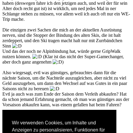
haben (deswegen fahre ich den jetzigen auch, und weil der für sein
Alter doch recht gut ist) ist wirklich, um ned jedes Mal in ner
Schlange stehen zu müssen, vor allem weil ich auch oft nur ein WE-
Trip mache.
Die einzigen zwei Sachen die mich an der aktuellen Ausrüstung
nerven, sind die Stopper der Bindung des alten Skis, die ist halt
zerdeppert, und den Ski tragen macht halt nur mit Zurrbändchen
Sinn
Und das der noch ne Alpinbindung hat, würde gerne GripWalk
nutzen können.
(Klar ist das nicht der Super-Gamechanger,
aber doch ganz angenehm
)
Also wiegesagt, evtl was günstiges, gebrauchtes dann für die
nächste Saison, um die Nachteile auszugleichen, aber nicht zu viel
Geld auszugeben, um dann den Wechsel auf was Gutes in ein paar
Saisons nicht zu bereuen
Evtl ja auch was zum Ende der Saison dem Verleih abkaufen? Hat
da schon jemand Erfahrung gemacht, ob man was günstiges aus der
Vorsaison abkaufen kann, was einem gefallen hat beim Fahren?
Ich danke euch vielmals!
Wir verwenden Cookies, um Inhalte und
Peace out!
Anzeigen zu personalisieren, Funktionen für
Nach