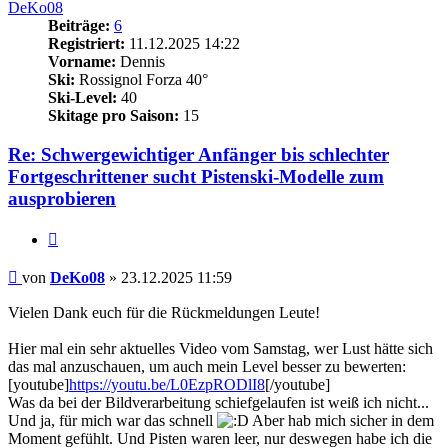
DeKo08
Beiträge:
6
Registriert:
11.12.2025 14:22
Vorname:
Dennis
Ski:
Rossignol Forza 40°
Ski-Level:
40
Skitage pro Saison:
15
Re: Schwergewichtiger Anfänger bis schlechter
Fortgeschrittener sucht Pistenski-Modelle zum
ausprobieren
Zitieren
Beitrag
von
DeKo08
»
23.12.2025 11:59
Vielen Dank euch für die Rückmeldungen Leute!
Hier mal ein sehr aktuelles Video vom Samstag, wer Lust hätte sich
das mal anzuschauen, um auch mein Level besser zu bewerten:
[youtube]
https://youtu.be/L0EzpRODlI8
[/youtube]
Was da bei der Bildverarbeitung schiefgelaufen ist weiß ich nicht...
Und ja, für mich war das schnell
Aber hab mich sicher in dem
Moment gefühlt. Und Pisten waren leer, nur deswegen habe ich die