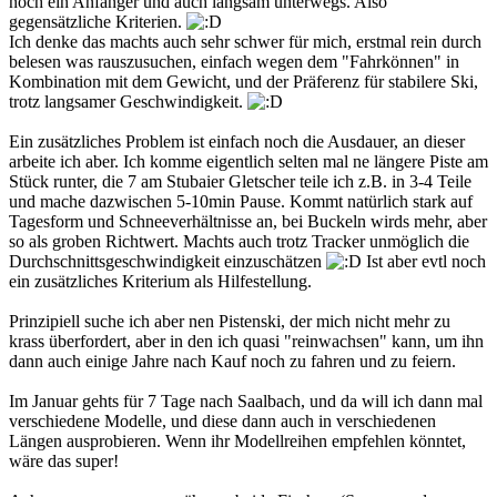
noch ein Anfänger und auch langsam unterwegs. Also
gegensätzliche Kriterien.
Ich denke das machts auch sehr schwer für mich, erstmal rein durch
belesen was rauszusuchen, einfach wegen dem "Fahrkönnen" in
Kombination mit dem Gewicht, und der Präferenz für stabilere Ski,
trotz langsamer Geschwindigkeit.
Ein zusätzliches Problem ist einfach noch die Ausdauer, an dieser
arbeite ich aber. Ich komme eigentlich selten mal ne längere Piste am
Stück runter, die 7 am Stubaier Gletscher teile ich z.B. in 3-4 Teile
und mache dazwischen 5-10min Pause. Kommt natürlich stark auf
Tagesform und Schneeverhältnisse an, bei Buckeln wirds mehr, aber
so als groben Richtwert. Machts auch trotz Tracker unmöglich die
Durchschnittsgeschwindigkeit einzuschätzen
Ist aber evtl noch
ein zusätzliches Kriterium als Hilfestellung.
Prinzipiell suche ich aber nen Pistenski, der mich nicht mehr zu
krass überfordert, aber in den ich quasi "reinwachsen" kann, um ihn
dann auch einige Jahre nach Kauf noch zu fahren und zu feiern.
Im Januar gehts für 7 Tage nach Saalbach, und da will ich dann mal
verschiedene Modelle, und diese dann auch in verschiedenen
Längen ausprobieren. Wenn ihr Modellreihen empfehlen könntet,
wäre das super!