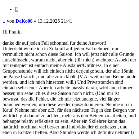
Zitieren
Beitrag
von
DeKo08
»
13.12.2025 21:41
Hi Frank,
danke dir auf jeden Fall schonmal für deine Antwort!
Unterricht werde ich in Zukunft auf jeden Fall nehmen, nur
vermutlich nicht schon diese Saison. Ich will jetzt nicht alle Gründe
aufschlüsseln, warum nicht, aber ein (für mich) wichtiger Aspekt der
mit reinspielt ist einfach meine Ausdauer/Unfitness. In einer
Gruppenstunde will ich einfach nicht derjenige sein, der alle 15min
ne Pause braucht, und alle zurückhält. (V.A. weil meine Beine müde
werden, und ich mich hinsetzen will.) Und Privatstunden sind
einfach sehr teuer. Aber ich arbeite massiv daran, wird auch immer
besser, nur sehe ich es diese Saison noch nicht. (Und mir ist
bewusst, das die Fehler, die ich mir jetzt aneigne, viel länger
brauchen werden, um diese wieder rauszutrainieren. Nehme ich in
Kauf. Nehme mir aber z.B. für den nächsten Tag in den Bergen vor,
wirklich gut darauf zu achten, mehr aus den Beinen zu arbeiten, und
behaupte relativ reflektiert zu sein. Aber ein Skilehrer kann das
natürlich nochmal viel besser und individueller einschätzen, und
eben in Echtzeit helfen. Also Stunden werde ich definitiv nehmen!)