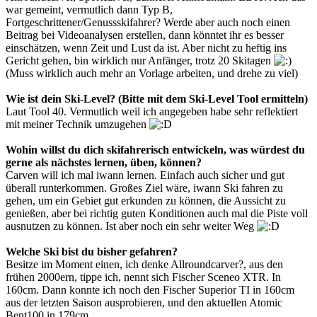
war gemeint, vermutlich dann Typ B,
Fortgeschrittener/Genussskifahrer? Werde aber auch noch einen
Beitrag bei Videoanalysen erstellen, dann könntet ihr es besser
einschätzen, wenn Zeit und Lust da ist. Aber nicht zu heftig ins
Gericht gehen, bin wirklich nur Anfänger, trotz 20 Skitagen
(Muss wirklich auch mehr an Vorlage arbeiten, und drehe zu viel)
Wie ist dein Ski-Level? (Bitte mit dem Ski-Level Tool ermitteln)
Laut Tool 40. Vermutlich weil ich angegeben habe sehr reflektiert
mit meiner Technik umzugehen
Wohin willst du dich skifahrerisch entwickeln, was würdest du
gerne als nächstes lernen, üben, können?
Carven will ich mal iwann lernen. Einfach auch sicher und gut
überall runterkommen. Großes Ziel wäre, iwann Ski fahren zu
gehen, um ein Gebiet gut erkunden zu können, die Aussicht zu
genießen, aber bei richtig guten Konditionen auch mal die Piste voll
ausnutzen zu können. Ist aber noch ein sehr weiter Weg
Welche Ski bist du bisher gefahren?
Besitze im Moment einen, ich denke Allroundcarver?, aus den
frühen 2000ern, tippe ich, nennt sich Fischer Sceneo XTR. In
160cm. Dann konnte ich noch den Fischer Superior TI in 160cm
aus der letzten Saison ausprobieren, und den aktuellen Atomic
Bent100 in 179cm.