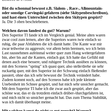
Bist du schonmal bewusst z.B. Slalom- , Race-, Allmountain-
oder sonstige Carvingski gefahren (siehe Skitypenbeschreibun),
und hast einen Unterschied zwischen den Skitypen gespürt?
Ja. Die 3 oben beschriebenen.
Welchen davon fandest du gut? Warum?
Den Superior TI fande ich im Vergleich genial. Meine alten waren
zwar cool zum lernen, aber die Superiors waren iwie einfach so
ruhig, die paar Abfahrten die ich damit hatte. Die Kante war mir
zwar teilweise zu aggressiv, vor allem beim bremsen, wo ich beim
Last rausnehmen aufeinmal weiter quer zum Hang weitergefahren
bin, aber bis auf die Kanten, einfach gut. Ich hatte das Gefühl mit
denen auch eine bessere, und ruhigere Technik ausüben zu können,
mit den Sceneos "spring" ich quasi quer, also stelle/drehe sie sehr
ruckartig quer, mit den Superior ist der Schwung einfach fließender
passiert, ohne das ich sehr bewusst die Technik verändert habe.
Zudem kommt noch, auf den Sceneos habe ich jede kleinste
Unebenheit im Schnee gespürt, und hat mich sehr unsicher gemacht.
Mit dem Superior TI habe ich die zwar auch gespürt, aber das
schöne war, das er da trotzdem einfach drüber-/durchgefahren ist,
und mich nicht so unsicher gemacht hat. Das zum Thema Stabilität,
was ich damit überhaupt meine.
Mit welchen kamst du nicht so gut zurecht? Warum?