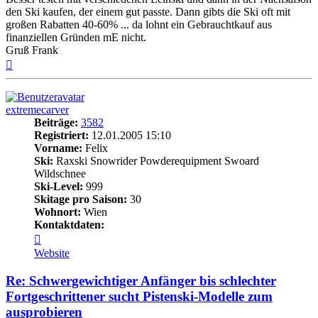
den Ski kaufen, der einem gut passte. Dann gibts die Ski oft mit
großen Rabatten 40-60% ... da lohnt ein Gebrauchtkauf aus
finanziellen Gründen mE nicht.
Gruß Frank
Nach
oben
extremecarver
Beiträge:
3582
Registriert:
12.01.2005 15:10
Vorname:
Felix
Ski:
Raxski Snowrider Powderequipment Swoard
Wildschnee
Ski-Level:
999
Skitage pro Saison:
30
Wohnort:
Wien
Kontaktdaten:
Kontaktdaten
von
Website
extremecarver
Re: Schwergewichtiger Anfänger bis schlechter
Fortgeschrittener sucht Pistenski-Modelle zum
ausprobieren