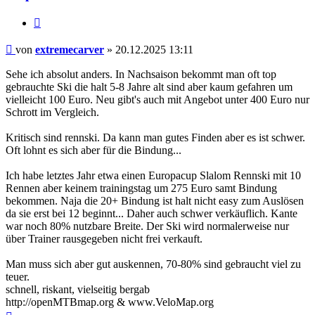
Zitieren
Beitrag
von
extremecarver
»
20.12.2025 13:11
Sehe ich absolut anders. In Nachsaison bekommt man oft top
gebrauchte Ski die halt 5-8 Jahre alt sind aber kaum gefahren um
vielleicht 100 Euro. Neu gibt's auch mit Angebot unter 400 Euro nur
Schrott im Vergleich.
Kritisch sind rennski. Da kann man gutes Finden aber es ist schwer.
Oft lohnt es sich aber für die Bindung...
Ich habe letztes Jahr etwa einen Europacup Slalom Rennski mit 10
Rennen aber keinem trainingstag um 275 Euro samt Bindung
bekommen. Naja die 20+ Bindung ist halt nicht easy zum Auslösen
da sie erst bei 12 beginnt... Daher auch schwer verkäuflich. Kante
war noch 80% nutzbare Breite. Der Ski wird normalerweise nur
über Trainer rausgegeben nicht frei verkauft.
Man muss sich aber gut auskennen, 70-80% sind gebraucht viel zu
teuer.
schnell, riskant, vielseitig bergab
http://openMTBmap.org & www.VeloMap.org
Nach