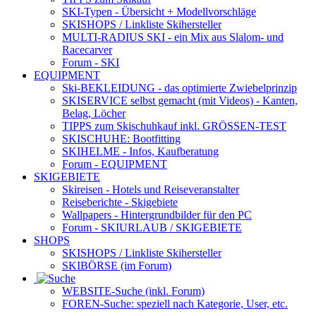
SKI-Typen
- Übersicht + Modellvorschläge
SKISHOPS / Linkliste Skihersteller
MULTI-RADIUS SKI
- ein Mix aus Slalom- und
Racecarver
Forum
- SKI
EQUIPMENT
Ski-BEKLEIDUNG
- das optimierte Zwiebelprinzip
SKISERVICE selbst gemacht
(mit Videos) - Kanten,
Belag, Löcher
TIPPS zum Skischuhkauf
inkl. GRÖSSEN-TEST
SKISCHUHE:
Bootfitting
SKIHELME
- Infos, Kaufberatung
Forum
- EQUIPMENT
SKIGEBIETE
Skireisen - Hotels und Reiseveranstalter
Reiseberichte - Skigebiete
Wallpapers
- Hintergrundbilder für den PC
Forum
- SKIURLAUB / SKIGEBIETE
SHOPS
SKISHOPS / Linkliste Skihersteller
SKIBÖRSE
(im Forum)
WEBSITE
-Suche (inkl. Forum)
FOREN
-Suche: speziell nach Kategorie, User, etc.