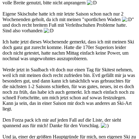
volle Breite genutzt, bitte nicht anprangern
Eigene Skischuhe hatte ich mir letzte Saison schon nach nur 2
Wochenenden geholt, da ich mit meinen "sportlichen Waden
"
und doch recht breitem Fuß mit Verleihschuhen Probleme hatte.
Sind also vorhanden
Ich hatte jetzt dieses Wochenende gemerkt, dass ich mit meinen Ski
doch ganz gut zurecht komme. Hatte die 170er Superiors leider
doch nicht getestet, hatte nachm Mittag einfach keine Power, um
nochmal was ungewohntes auszuprobieren.
Werde jetzt in Saalbach vlt doch nur einen Tag für Skitest nehmen,
weil ich mit meinen doch recht zufrieden bin. Evtl gefällt mir ja was
besonders gut, und dann kann ich tatsächlich was gebrauchtes für
die nächsten 1-2 Saisons schießen, für was gutes, neues, ist es doch
noch zu früh, das habe ich auch gemerkt. Ich mach einfach noch zu
schnell Fortschritte, um mich jetzt schon auf sowas festzulegen.
Kann ja sein, das in einer Saison mir doch was anderes an Ski-Art
liegt.
Den Forza pack ich mir auf jeden Fall auf die Liste, der sieht
spannend aus für mich! Danke für den Vorschlag.
Und ja, einer der größten Hauptgründe für mich, nen eigenen Ski zu