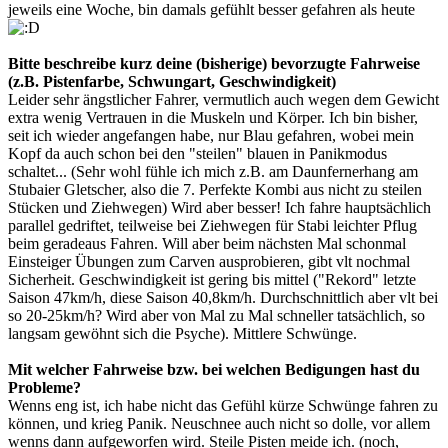
jeweils eine Woche, bin damals gefühlt besser gefahren als heute
Bitte beschreibe kurz deine (bisherige) bevorzugte Fahrweise
(z.B. Pistenfarbe, Schwungart, Geschwindigkeit)
Leider sehr ängstlicher Fahrer, vermutlich auch wegen dem Gewicht
extra wenig Vertrauen in die Muskeln und Körper. Ich bin bisher,
seit ich wieder angefangen habe, nur Blau gefahren, wobei mein
Kopf da auch schon bei den "steilen" blauen in Panikmodus
schaltet... (Sehr wohl fühle ich mich z.B. am Daunfernerhang am
Stubaier Gletscher, also die 7. Perfekte Kombi aus nicht zu steilen
Stücken und Ziehwegen) Wird aber besser! Ich fahre hauptsächlich
parallel gedriftet, teilweise bei Ziehwegen für Stabi leichter Pflug
beim geradeaus Fahren. Will aber beim nächsten Mal schonmal
Einsteiger Übungen zum Carven ausprobieren, gibt vlt nochmal
Sicherheit. Geschwindigkeit ist gering bis mittel ("Rekord" letzte
Saison 47km/h, diese Saison 40,8km/h. Durchschnittlich aber vlt bei
so 20-25km/h? Wird aber von Mal zu Mal schneller tatsächlich, so
langsam gewöhnt sich die Psyche). Mittlere Schwünge.
Mit welcher Fahrweise bzw. bei welchen Bedigungen hast du
Probleme?
Wenns eng ist, ich habe nicht das Gefühl kürze Schwünge fahren zu
können, und krieg Panik. Neuschnee auch nicht so dolle, vor allem
wenns dann aufgeworfen wird. Steile Pisten meide ich. (noch,