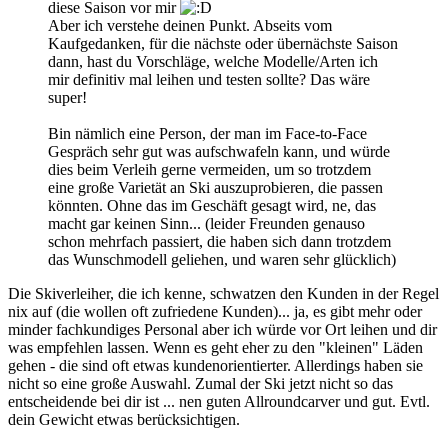
diese Saison vor mir
Aber ich verstehe deinen Punkt. Abseits vom
Kaufgedanken, für die nächste oder übernächste Saison
dann, hast du Vorschläge, welche Modelle/Arten ich
mir definitiv mal leihen und testen sollte? Das wäre
super!
Bin nämlich eine Person, der man im Face-to-Face
Gespräch sehr gut was aufschwafeln kann, und würde
dies beim Verleih gerne vermeiden, um so trotzdem
eine große Varietät an Ski auszuprobieren, die passen
könnten. Ohne das im Geschäft gesagt wird, ne, das
macht gar keinen Sinn... (leider Freunden genauso
schon mehrfach passiert, die haben sich dann trotzdem
das Wunschmodell geliehen, und waren sehr glücklich)
Die Skiverleiher, die ich kenne, schwatzen den Kunden in der Regel
nix auf (die wollen oft zufriedene Kunden)... ja, es gibt mehr oder
minder fachkundiges Personal aber ich würde vor Ort leihen und dir
was empfehlen lassen. Wenn es geht eher zu den "kleinen" Läden
gehen - die sind oft etwas kundenorientierter. Allerdings haben sie
nicht so eine große Auswahl. Zumal der Ski jetzt nicht so das
entscheidende bei dir ist ... nen guten Allroundcarver und gut. Evtl.
dein Gewicht etwas berücksichtigen.