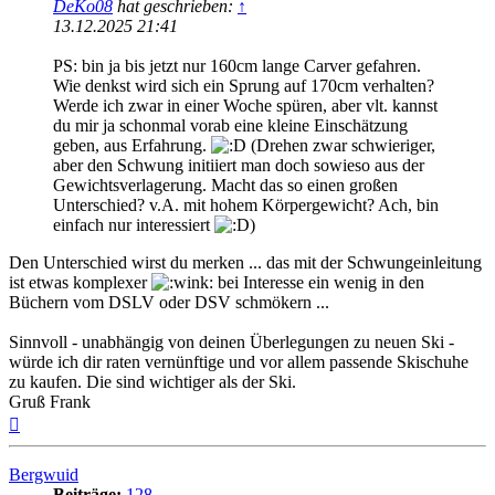
DeKo08
hat geschrieben:
↑
13.12.2025 21:41
PS: bin ja bis jetzt nur 160cm lange Carver gefahren.
Wie denkst wird sich ein Sprung auf 170cm verhalten?
Werde ich zwar in einer Woche spüren, aber vlt. kannst
du mir ja schonmal vorab eine kleine Einschätzung
geben, aus Erfahrung.
(Drehen zwar schwieriger,
aber den Schwung initiiert man doch sowieso aus der
Gewichtsverlagerung. Macht das so einen großen
Unterschied? v.A. mit hohem Körpergewicht? Ach, bin
einfach nur interessiert
)
Den Unterschied wirst du merken ... das mit der Schwungeinleitung
ist etwas komplexer
bei Interesse ein wenig in den
Büchern vom DSLV oder DSV schmökern ...
Sinnvoll - unabhängig von deinen Überlegungen zu neuen Ski -
würde ich dir raten vernünftige und vor allem passende Skischuhe
zu kaufen. Die sind wichtiger als der Ski.
Gruß Frank
Nach
oben
Bergwuid
Beiträge:
128