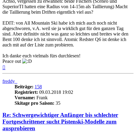
Achso, vergessen zu erwähnen: beide Fischers (Sceneo und
SuperiorTI hatten eine Radius von 14-15m als Taillierung) Macht
die Taillierung beim Driften eigentlich viel aus?
EDIT: von All Mountain Ski habe ich mich auch noch nicht
abgeschworen, v.A. weil sie ja wirklich gut für den ganzen Tag
sind. Aber definitiv nicht was ganz so leichtes und breites wie den
Bent 100 denke ich ist sinnvoll. Atomic Redster Q6 ist denke ich
auch mit auf der Liste zum probieren.
Ich danke euch vielmals fürs durchlesen!
Peace out
Nach
oben
freddy_
Beiträge:
158
Registriert:
09.03.2018 19:02
Vorname:
Frank
Skitage pro Saison:
35
Re: Schwergewichtiger Anfänger bis schlechter
Fortgeschrittener sucht Pistenski-Modelle zum
ausprobieren