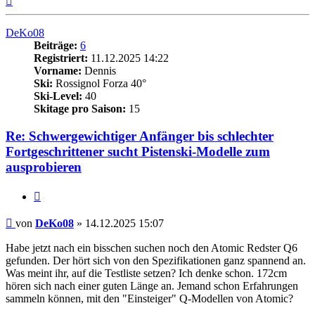
oben
DeKo08
Beiträge:
6
Registriert:
11.12.2025 14:22
Vorname:
Dennis
Ski:
Rossignol Forza 40°
Ski-Level:
40
Skitage pro Saison:
15
Re: Schwergewichtiger Anfänger bis schlechter
Fortgeschrittener sucht Pistenski-Modelle zum
ausprobieren
Zitieren
Beitrag
von
DeKo08
»
14.12.2025 15:07
Habe jetzt nach ein bisschen suchen noch den Atomic Redster Q6
gefunden. Der hört sich von den Spezifikationen ganz spannend an.
Was meint ihr, auf die Testliste setzen? Ich denke schon. 172cm
hören sich nach einer guten Länge an. Jemand schon Erfahrungen
sammeln können, mit den "Einsteiger" Q-Modellen von Atomic?