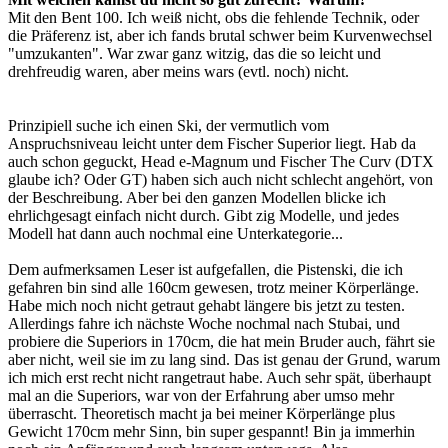
Mit den Bent 100. Ich weiß nicht, obs die fehlende Technik, oder
die Präferenz ist, aber ich fands brutal schwer beim Kurvenwechsel
"umzukanten". War zwar ganz witzig, das die so leicht und
drehfreudig waren, aber meins wars (evtl. noch) nicht.
Prinzipiell suche ich einen Ski, der vermutlich vom
Anspruchsniveau leicht unter dem Fischer Superior liegt. Hab da
auch schon geguckt, Head e-Magnum und Fischer The Curv (DTX
glaube ich? Oder GT) haben sich auch nicht schlecht angehört, von
der Beschreibung. Aber bei den ganzen Modellen blicke ich
ehrlichgesagt einfach nicht durch. Gibt zig Modelle, und jedes
Modell hat dann auch nochmal eine Unterkategorie...
Dem aufmerksamen Leser ist aufgefallen, die Pistenski, die ich
gefahren bin sind alle 160cm gewesen, trotz meiner Körperlänge.
Habe mich noch nicht getraut gehabt längere bis jetzt zu testen.
Allerdings fahre ich nächste Woche nochmal nach Stubai, und
probiere die Superiors in 170cm, die hat mein Bruder auch, fährt sie
aber nicht, weil sie im zu lang sind. Das ist genau der Grund, warum
ich mich erst recht nicht rangetraut habe. Auch sehr spät, überhaupt
mal an die Superiors, war von der Erfahrung aber umso mehr
überrascht. Theoretisch macht ja bei meiner Körperlänge plus
Gewicht 170cm mehr Sinn, bin super gespannt! Bin ja immerhin