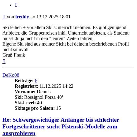
Zitieren
Beitrag
von
freddy_
»
13.12.2025 18:01
Ski leihen + vor allem Ski-Unterricht nehmen. Es gibt genügend
Anbieter, die Gruppenreisen inkl. Unterricht anbieten, als Student
musst du ja nicht in den "teuren" Zeiten fahren.
Eigene Ski sind aus meiner Sicht bei deinem beschriebenen Profil
nicht sinnvoll.
Gruß Frank
Nach
oben
DeKo08
Beiträge:
6
Registriert:
11.12.2025 14:22
Vorname:
Dennis
Ski:
Rossignol Forza 40°
Ski-Level:
40
Skitage pro Saison:
15
Re: Schwergewichtiger Anfänger bis schlechter
Fortgeschrittener sucht Pistenski-Modelle zum
ausprobieren