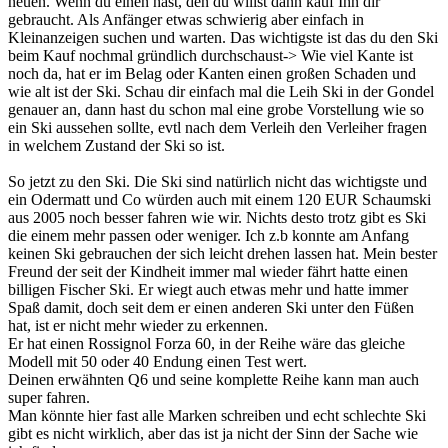
neuen. Wenn du einen hast, den du willst dann kauf Ihn dir
gebraucht. Als Anfänger etwas schwierig aber einfach in
Kleinanzeigen suchen und warten. Das wichtigste ist das du den Ski
beim Kauf nochmal gründlich durchschaust-> Wie viel Kante ist
noch da, hat er im Belag oder Kanten einen großen Schaden und
wie alt ist der Ski. Schau dir einfach mal die Leih Ski in der Gondel
genauer an, dann hast du schon mal eine grobe Vorstellung wie so
ein Ski aussehen sollte, evtl nach dem Verleih den Verleiher fragen
in welchem Zustand der Ski so ist.
So jetzt zu den Ski. Die Ski sind natürlich nicht das wichtigste und
ein Odermatt und Co würden auch mit einem 120 EUR Schaumski
aus 2005 noch besser fahren wie wir. Nichts desto trotz gibt es Ski
die einem mehr passen oder weniger. Ich z.b konnte am Anfang
keinen Ski gebrauchen der sich leicht drehen lassen hat. Mein bester
Freund der seit der Kindheit immer mal wieder fährt hatte einen
billigen Fischer Ski. Er wiegt auch etwas mehr und hatte immer
Spaß damit, doch seit dem er einen anderen Ski unter den Füßen
hat, ist er nicht mehr wieder zu erkennen.
Er hat einen Rossignol Forza 60, in der Reihe wäre das gleiche
Modell mit 50 oder 40 Endung einen Test wert.
Deinen erwähnten Q6 und seine komplette Reihe kann man auch
super fahren.
Man könnte hier fast alle Marken schreiben und echt schlechte Ski
gibt es nicht wirklich, aber das ist ja nicht der Sinn der Sache wie