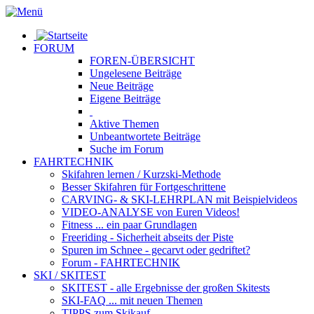
FORUM
FOREN-ÜBERSICHT
Ungelesene
Beiträge
Neue
Beiträge
Eigene
Beiträge
Aktive
Themen
Unbeantwortete
Beiträge
Suche im Forum
FAHRTECHNIK
Skifahren lernen
/ Kurzski-Methode
Besser Skifahren
für Fortgeschrittene
CARVING- & SKI-LEHRPLAN
mit Beispielvideos
VIDEO-ANALYSE
von Euren Videos!
Fitness
... ein paar Grundlagen
Freeriding
- Sicherheit abseits der Piste
Spuren im Schnee
- gecarvt oder gedriftet?
Forum
- FAHRTECHNIK
SKI / SKITEST
SKITEST
- alle Ergebnisse der großen Skitests
SKI-FAQ
... mit neuen Themen
TIPPS zum Skikauf