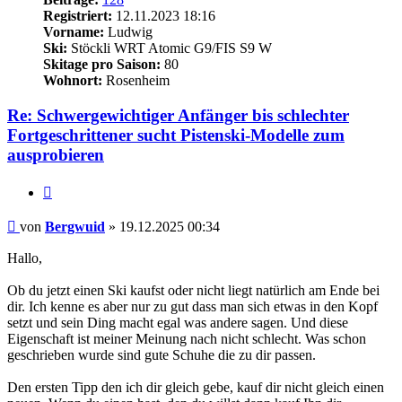
Registriert:
12.11.2023 18:16
Vorname:
Ludwig
Ski:
Stöckli WRT Atomic G9/FIS S9 W
Skitage pro Saison:
80
Wohnort:
Rosenheim
Re: Schwergewichtiger Anfänger bis schlechter
Fortgeschrittener sucht Pistenski-Modelle zum
ausprobieren
Zitieren
Beitrag
von
Bergwuid
»
19.12.2025 00:34
Hallo,
Ob du jetzt einen Ski kaufst oder nicht liegt natürlich am Ende bei
dir. Ich kenne es aber nur zu gut dass man sich etwas in den Kopf
setzt und sein Ding macht egal was andere sagen. Und diese
Eigenschaft ist meiner Meinung nach nicht schlecht. Was schon
geschrieben wurde sind gute Schuhe die zu dir passen.
Den ersten Tipp den ich dir gleich gebe, kauf dir nicht gleich einen