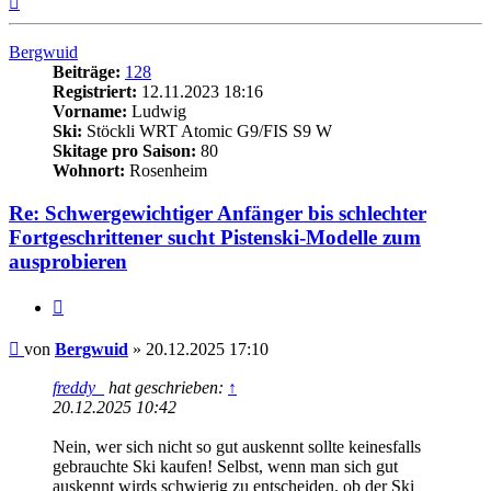
oben
Bergwuid
Beiträge:
128
Registriert:
12.11.2023 18:16
Vorname:
Ludwig
Ski:
Stöckli WRT Atomic G9/FIS S9 W
Skitage pro Saison:
80
Wohnort:
Rosenheim
Re: Schwergewichtiger Anfänger bis schlechter
Fortgeschrittener sucht Pistenski-Modelle zum
ausprobieren
Zitieren
Beitrag
von
Bergwuid
»
20.12.2025 17:10
freddy_
hat geschrieben:
↑
20.12.2025 10:42
Nein, wer sich nicht so gut auskennt sollte keinesfalls
gebrauchte Ski kaufen! Selbst, wenn man sich gut
auskennt wirds schwierig zu entscheiden, ob der Ski