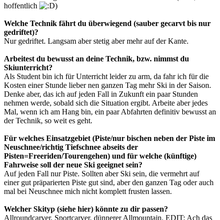
hoffentlich
)
Welche Technik fährt du überwiegend (sauber gecarvt bis nur
gedriftet)?
Nur gedriftet. Langsam aber stetig aber mehr auf der Kante.
Arbeitest du bewusst an deine Technik, bzw. nimmst du
Skiunterricht?
Als Student bin ich für Unterricht leider zu arm, da fahr ich für die
Kosten einer Stunde lieber nen ganzen Tag mehr Ski in der Saison.
Denke aber, das ich auf jeden Fall in Zukunft ein paar Stunden
nehmen werde, sobald sich die Situation ergibt. Arbeite aber jedes
Mal, wenn ich am Hang bin, ein paar Abfahrten definitiv bewusst an
der Technik, so weit es geht.
Für welches Einsatzgebiet (Piste/nur bischen neben der Piste im
Neuschnee/richtig Tiefschnee abseits der
Pisten=Freeriden/Tourengehen) und für welche (künftige)
Fahrweise soll der neue Ski geeignet sein?
Auf jeden Fall nur Piste. Sollten aber Ski sein, die vermehrt auf
einer gut präparierten Piste gut sind, aber den ganzen Tag oder auch
mal bei Neuschnee mich nicht komplett frusten lassen.
Welcher Skityp (siehe hier) könnte zu dir passen?
Allroundcarver, Sportcarver, dünnerer Allmountain. EDIT: Ach das