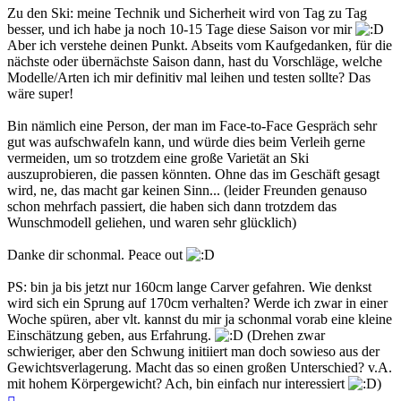
Zu den Ski: meine Technik und Sicherheit wird von Tag zu Tag
besser, und ich habe ja noch 10-15 Tage diese Saison vor mir
Aber ich verstehe deinen Punkt. Abseits vom Kaufgedanken, für die
nächste oder übernächste Saison dann, hast du Vorschläge, welche
Modelle/Arten ich mir definitiv mal leihen und testen sollte? Das
wäre super!
Bin nämlich eine Person, der man im Face-to-Face Gespräch sehr
gut was aufschwafeln kann, und würde dies beim Verleih gerne
vermeiden, um so trotzdem eine große Varietät an Ski
auszuprobieren, die passen könnten. Ohne das im Geschäft gesagt
wird, ne, das macht gar keinen Sinn... (leider Freunden genauso
schon mehrfach passiert, die haben sich dann trotzdem das
Wunschmodell geliehen, und waren sehr glücklich)
Danke dir schonmal. Peace out
PS: bin ja bis jetzt nur 160cm lange Carver gefahren. Wie denkst
wird sich ein Sprung auf 170cm verhalten? Werde ich zwar in einer
Woche spüren, aber vlt. kannst du mir ja schonmal vorab eine kleine
Einschätzung geben, aus Erfahrung.
(Drehen zwar
schwieriger, aber den Schwung initiiert man doch sowieso aus der
Gewichtsverlagerung. Macht das so einen großen Unterschied? v.A.
mit hohem Körpergewicht? Ach, bin einfach nur interessiert
)
Nach