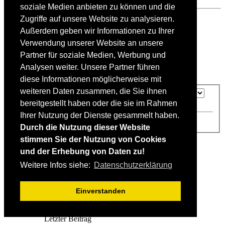
oben
soziale Medien anbieten zu können und die
Zugriffe auf unsere Website zu analysieren.
Antworten
Außerdem geben wir Informationen zu Ihrer
Verwendung unserer Website an unsere
Thema weiterempfehlen
Partner für soziale Medien, Werbung und
Druckansicht
Analysen weiter. Unsere Partner führen
diese Informationen möglicherweise mit
weiteren Daten zusammen, die Sie ihnen
Anzeigen:
Sortiere nach:
Richtung:
bereitgestellt haben oder die sie im Rahmen
Ihrer Nutzung der Dienste gesammelt haben.
Durch die Nutzung dieser Website
18 Beiträge
stimmen Sie der Nutzung von Cookies
und der Erhebung von Daten zu!
1
2
Weitere Infos siehe:
Datenschutzerklärung
Nächste
Einverstanden
Vergleichbare Themen
Antworten
Zugriffe
Letzter Beitrag