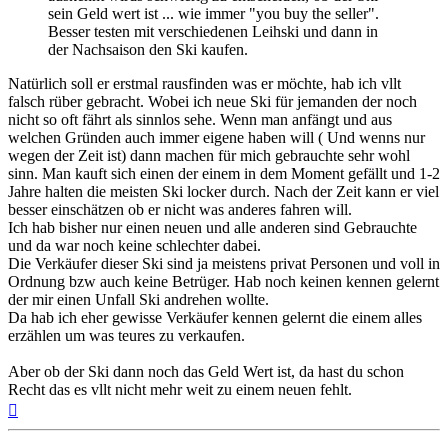
sein Geld wert ist ... wie immer "you buy the seller".
Besser testen mit verschiedenen Leihski und dann in
der Nachsaison den Ski kaufen.
Natürlich soll er erstmal rausfinden was er möchte, hab ich vllt
falsch rüber gebracht. Wobei ich neue Ski für jemanden der noch
nicht so oft fährt als sinnlos sehe. Wenn man anfängt und aus
welchen Gründen auch immer eigene haben will ( Und wenns nur
wegen der Zeit ist) dann machen für mich gebrauchte sehr wohl
sinn. Man kauft sich einen der einem in dem Moment gefällt und 1-2
Jahre halten die meisten Ski locker durch. Nach der Zeit kann er viel
besser einschätzen ob er nicht was anderes fahren will.
Ich hab bisher nur einen neuen und alle anderen sind Gebrauchte
und da war noch keine schlechter dabei.
Die Verkäufer dieser Ski sind ja meistens privat Personen und voll in
Ordnung bzw auch keine Betrüger. Hab noch keinen kennen gelernt
der mir einen Unfall Ski andrehen wollte.
Da hab ich eher gewisse Verkäufer kennen gelernt die einem alles
erzählen um was teures zu verkaufen.
Aber ob der Ski dann noch das Geld Wert ist, da hast du schon
Recht das es vllt nicht mehr weit zu einem neuen fehlt.
Nach
oben