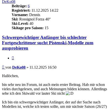
DeKo08
Beiträge:
6
Registriert:
11.12.2025 14:22
Vorname:
Dennis
Ski:
Rossignol Forza 40°
Ski-Level:
40
Skitage pro Saison:
15
Schwergewichtiger Anfänger bis schlechter
Fortgeschrittener sucht Pistenski-Modelle zum
ausprobieren
Zitieren
Beitrag
von
DeKo08
»
11.12.2025 16:50
Hallöchen,
bin sehr neu im Forum, ist auch mein erster Beitrag. Hab mir schon
vieles durchgelesen, und auch Meinungen bilden können. Allerdings
sehe ich den Skiwald vor lauter Ski nicht
Ich bin ein schwergewichtiger Anfänger, der auf der Suche nach
Modellen ist, welche ich testen sollte, um mir nächste Saison (26/27)