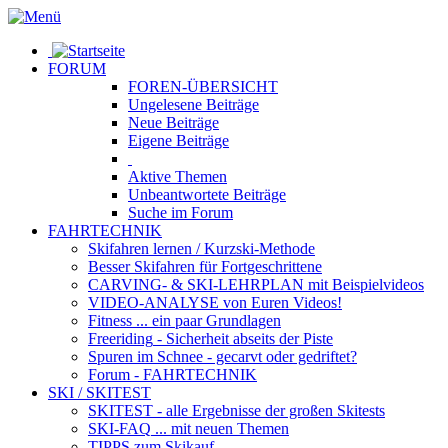
FORUM
FOREN-ÜBERSICHT
Ungelesene
Beiträge
Neue
Beiträge
Eigene
Beiträge
Aktive
Themen
Unbeantwortete
Beiträge
Suche im Forum
FAHRTECHNIK
Skifahren lernen
/ Kurzski-Methode
Besser Skifahren
für Fortgeschrittene
CARVING- & SKI-LEHRPLAN
mit Beispielvideos
VIDEO-ANALYSE
von Euren Videos!
Fitness
... ein paar Grundlagen
Freeriding
- Sicherheit abseits der Piste
Spuren im Schnee
- gecarvt oder gedriftet?
Forum
- FAHRTECHNIK
SKI / SKITEST
SKITEST
- alle Ergebnisse der großen Skitests
SKI-FAQ
... mit neuen Themen
TIPPS zum Skikauf