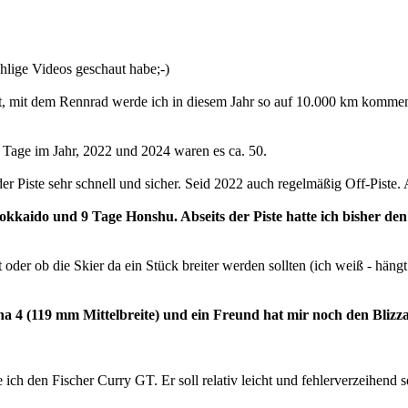
ählige Videos geschaut habe;-)
rt, mit dem Rennrad werde ich in diesem Jahr so auf 10.000 km kommen
0 Tage im Jahr, 2022 und 2024 waren es ca. 50.
uf der Piste sehr schnell und sicher. Seid 2022 auch regelmäßig Off-Pis
kkaido und 9 Tage Honshu. Abseits der Piste hatte ich bisher den 
icht oder ob die Skier da ein Stück breiter werden sollten (ich weiß - 
a 4 (119 mm Mittelbreite) und ein Freund hat mir noch den Blizzar
e ich den Fischer Curry GT. Er soll relativ leicht und fehlerverzeihend s