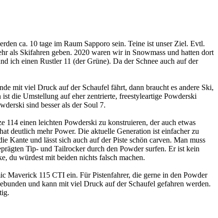
rden ca. 10 tage im Raum Sapporo sein. Teine ist unser Ziel. Evtl.
ehr als Skifahren geben. 2020 waren wir in Snowmass und hatten dort
nd ich einen Rustler 11 (der Grüne). Da der Schnee auch auf der
de mit viel Druck auf der Schaufel fährt, dann braucht es andere Ski,
st die Umstellung auf eher zentrierte, freestyleartige Powderski
derski sind besser als der Soul 7.
ze 114 einen leichten Powderski zu konstruieren, der auch etwas
hat deutlich mehr Power. Die aktuelle Generation ist einfacher zu
f die Kante und lässt sich auch auf der Piste schön carven. Man muss
eprägten Tip- und Tailrocker durch den Powder surfen. Er ist kein
ke, du würdest mit beiden nichts falsch machen.
mic Maverick 115 CTI ein. Für Pistenfahrer, die gerne in den Powder
gsgebunden und kann mit viel Druck auf der Schaufel gefahren werden.
ig.