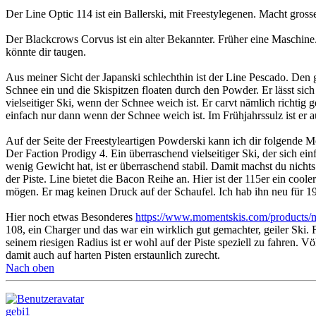
Der Line Optic 114 ist ein Ballerski, mit Freestylegenen. Macht gro
Der Blackcrows Corvus ist ein alter Bekannter. Früher eine Maschine. 
könnte dir taugen.
Aus meiner Sicht der Japanski schlechthin ist der Line Pescado. Den 
Schnee ein und die Skispitzen floaten durch den Powder. Er lässt sich
vielseitiger Ski, wenn der Schnee weich ist. Er carvt nämlich richtig ge
einfach nur dann wenn der Schnee weich ist. Im Frühjahrssulz ist er a
Auf der Seite der Freestyleartigen Powderski kann ich dir folgende M
Der Faction Prodigy 4. Ein überraschend vielseitiger Ski, der sich ein
wenig Gewicht hat, ist er überraschend stabil. Damit machst du nicht
der Piste. Line bietet die Bacon Reihe an. Hier ist der 115er ein coo
mögen. Er mag keinen Druck auf der Schaufel. Ich hab ihn neu für
Hier noch etwas Besonderes
https://www.momentskis.com/products/m
108, ein Charger und das war ein wirklich gut gemachter, geiler Ski.
seinem riesigen Radius ist er wohl auf der Piste speziell zu fahren. 
damit auch auf harten Pisten erstaunlich zurecht.
Nach oben
gebi1