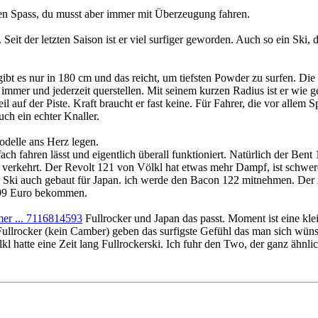
ssen Spass, du musst aber immer mit Überzeugung fahren.
Seit der letzten Saison ist er viel surfiger geworden. Auch so ein Ski,
gibt es nur in 180 cm und das reicht, um tiefsten Powder zu surfen. Die
 immer und jederzeit querstellen. Mit seinem kurzen Radius ist er wie 
il auf der Piste. Kraft braucht er fast keine. Für Fahrer, die vor allem 
uch ein echter Knaller.
odelle ans Herz legen.
fach fahren lässt und eigentlich überall funktioniert. Natürlich der Ben
s verkehrt. Der Revolt 121 von Völkl hat etwas mehr Dampf, ist schwere
ler Ski auch gebaut für Japan. ich werde den Bacon 122 mitnehmen. Der i
 199 Euro bekommen.
er ... 7116814593
Fullrocker und Japan das passt. Moment ist eine kl
 Fullrocker (kein Camber) geben das surfigste Gefühl das man sich wüns
Völkl hatte eine Zeit lang Fullrockerski. Ich fuhr den Two, der ganz ähn