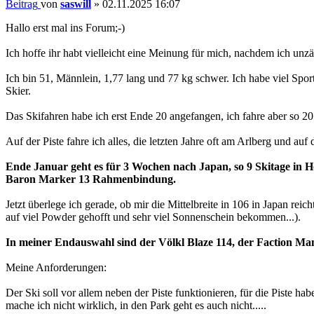
Beitrag
von
saswill
»
02.11.2025 16:07
Hallo erst mal ins Forum;-)
Ich hoffe ihr habt vielleicht eine Meinung für mich, nachdem ich unz
Ich bin 51, Männlein, 1,77 lang und 77 kg schwer. Ich habe viel Spo
Skier.
Das Skifahren habe ich erst Ende 20 angefangen, ich fahre aber so 2
Auf der Piste fahre ich alles, die letzten Jahre oft am Arlberg und a
Ende Januar geht es für 3 Wochen nach Japan, so 9 Skitage in Ho
Baron Marker 13 Rahmenbindung.
Jetzt überlege ich gerade, ob mir die Mittelbreite in 106 in Japan re
auf viel Powder gehofft und sehr viel Sonnenschein bekommen...).
In meiner Endauswahl sind der Völkl Blaze 114, der Faction Man
Meine Anforderungen:
Der Ski soll vor allem neben der Piste funktionieren, für die Piste hab
mache ich nicht wirklich, in den Park geht es auch nicht.....