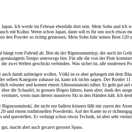
 Japan. Ich werde im Februar ebenfalls dort sein. Mein Sohn und ich we
 auch mit Kultur. Wenn schon Japan, dann soll es für uns noch etwas m
en den Powder so richtig geniessen. Mein Sohn fuhr seinen Bent 120 u
l hängt vom Fahrstil ab. Bist du der Bigmountaintyp, der auch im Gelän
n gemässigtem Tempo unterwegs bist. Für alle die von der Piste kommen i
e zwei Welten geschickt verbinden. Was sicher ist, alle modernen Pow
ie auch damit aufsteigen wollen. Völkl ist es aber gelungen mit dem Bla
r selben Kategorie zuhause ist, kann ich nichts sagen. Der Rustler 11 
 deutlich robuster und kommt einem Allmountainski näher. Er geht gut au
l über die Schaufel, in grossen Bögen fahren, kann aber, dank des ausg
an vermutet, wenn man diesen massiven Ski in den Händen hält. Ich den
 Bigmountainski, die nicht nur ballern können fällt mir zuerst der Ato
t 120 und einem traditionellen Powderski. Auf der Kante ist er richtun
nd querstellen. Er verlangt schon etwas Technik, ist aber sehr vielseit
gut, macht aber auch gecarvt grossen Spass.