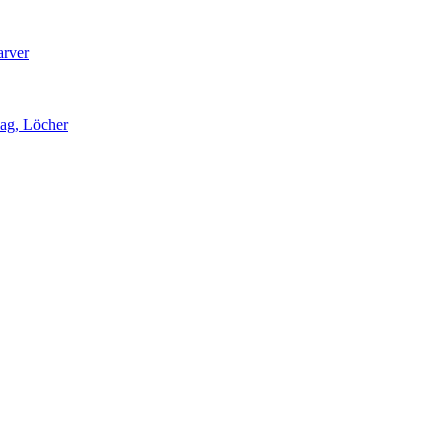
arver
lag, Löcher