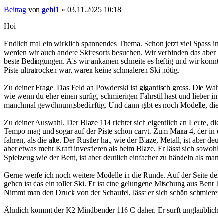
Beitrag
von
gebi1
»
03.11.2025 10:18
Hoi
Endlich mal ein wirklich spannendes Thema. Schon jetzt viel Spass in
werden wir auch andere Skiresorts besuchen. Wir verbinden das aber
beste Bedingungen. Als wir ankamen schneite es heftig und wir konnt
Piste ultratrocken war, waren keine schmaleren Ski nötig.
Zu deiner Frage. Das Feld an Powderski ist gigantisch gross. Die Wah
wie wenn du eher einen surfig, schmierigen Fahrstil hast und lieber i
manchmal gewöhnungsbedürftig. Und dann gibt es noch Modelle, die di
Zu deiner Auswahl. Der Blaze 114 richtet sich eigentlich an Leute, d
Tempo mag und sogar auf der Piste schön carvt. Zum Mana 4, der in de
fahren, als die alte. Der Rustler hat, wie der Blaze, Metall, ist aber
aber etwas mehr Kraft investieren als beim Blaze. Er lässt sich sowoh
Spielzeug wie der Bent, ist aber deutlich einfacher zu händeln als m
Gerne werfe ich noch weitere Modelle in die Runde. Auf der Seite der
gehen ist das ein toller Ski. Er ist eine gelungene Mischung aus Ben
Nimmt man den Druck von der Schaufel, lässt er sich schön schmieren u
Ähnlich kommt der K2 Mindbender 116 C daher. Er surft unglaublich 