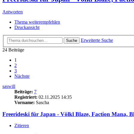
Antworten
Thema weiterempfehlen
Druckansicht
Erweiterte Suche
Suche
24 Beiträge
1
2
3
Nächste
saswill
Beiträge:
7
Registriert:
02.11.2025 14:35
Vorname:
Sascha
Freerideski für Japan - Völkl Blaze, Faction Mana, B
Zitieren