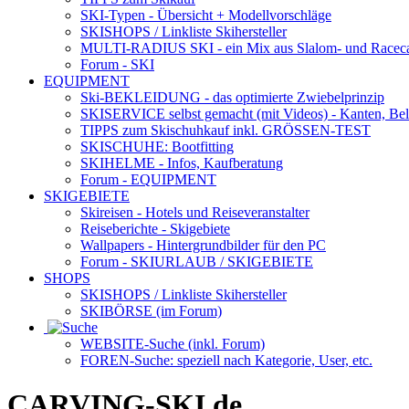
SKI-Typen
- Übersicht + Modellvorschläge
SKISHOPS / Linkliste Skihersteller
MULTI-RADIUS SKI
- ein Mix aus Slalom- und Racec
Forum
- SKI
EQUIPMENT
Ski-BEKLEIDUNG
- das optimierte Zwiebelprinzip
SKISERVICE selbst gemacht
(mit Videos) - Kanten, Be
TIPPS zum Skischuhkauf
inkl. GRÖSSEN-TEST
SKISCHUHE:
Bootfitting
SKIHELME
- Infos, Kaufberatung
Forum
- EQUIPMENT
SKIGEBIETE
Skireisen - Hotels und Reiseveranstalter
Reiseberichte - Skigebiete
Wallpapers
- Hintergrundbilder für den PC
Forum
- SKIURLAUB / SKIGEBIETE
SHOPS
SKISHOPS / Linkliste Skihersteller
SKIBÖRSE
(im Forum)
WEBSITE
-Suche (inkl. Forum)
FOREN
-Suche: speziell nach Kategorie, User, etc.
CARVING-SKI.de