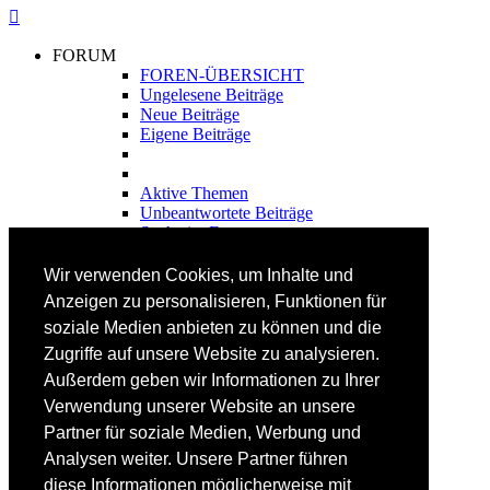
FORUM
FOREN-ÜBERSICHT
Ungelesene Beiträge
Neue Beiträge
Eigene Beiträge
Aktive Themen
Unbeantwortete Beiträge
Suche im Forum
FAHRTECHNIK
Wir verwenden Cookies, um Inhalte und
Einsteiger
Anzeigen zu personalisieren, Funktionen für
Fortgeschrittene
soziale Medien anbieten zu können und die
Lehrplan
Videoanalyse
Zugriffe auf unsere Website zu analysieren.
Außerdem geben wir Informationen zu Ihrer
SKI
Verwendung unserer Website an unsere
SKITEST
Partner für soziale Medien, Werbung und
Ski-FAQ
Analysen weiter. Unsere Partner führen
Tipps Ski-Kauf
Ski-Typen
diese Informationen möglicherweise mit