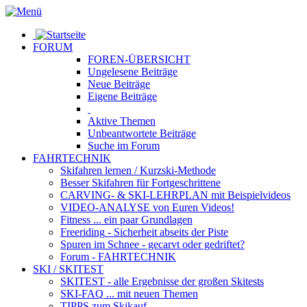
FORUM
FOREN-ÜBERSICHT
Ungelesene
Beiträge
Neue
Beiträge
Eigene
Beiträge
Aktive
Themen
Unbeantwortete
Beiträge
Suche im Forum
FAHRTECHNIK
Skifahren lernen
/ Kurzski-Methode
Besser Skifahren
für Fortgeschrittene
CARVING- & SKI-LEHRPLAN
mit Beispielvideos
VIDEO-ANALYSE
von Euren Videos!
Fitness
... ein paar Grundlagen
Freeriding
- Sicherheit abseits der Piste
Spuren im Schnee
- gecarvt oder gedriftet?
Forum
- FAHRTECHNIK
SKI / SKITEST
SKITEST
- alle Ergebnisse der großen Skitests
SKI-FAQ
... mit neuen Themen
TIPPS zum Skikauf