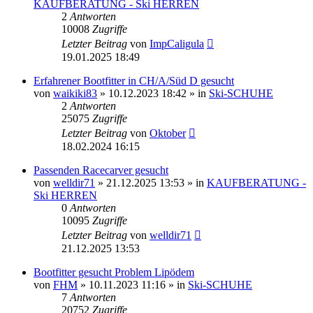
KAUFBERATUNG - Ski HERREN
2
Antworten
10008
Zugriffe
Letzter Beitrag
von
ImpCaligula
19.01.2025 18:49
Erfahrener Bootfitter in CH/A/Süd D gesucht
von
waikiki83
» 10.12.2023 18:42 » in
Ski-SCHUHE
2
Antworten
25075
Zugriffe
Letzter Beitrag
von
Oktober
18.02.2024 16:15
Passenden Racecarver gesucht
von
welldir71
» 21.12.2025 13:53 » in
KAUFBERATUNG -
Ski HERREN
0
Antworten
10095
Zugriffe
Letzter Beitrag
von
welldir71
21.12.2025 13:53
Bootfitter gesucht Problem Lipödem
von
FHM
» 10.11.2023 11:16 » in
Ski-SCHUHE
7
Antworten
20752
Zugriffe