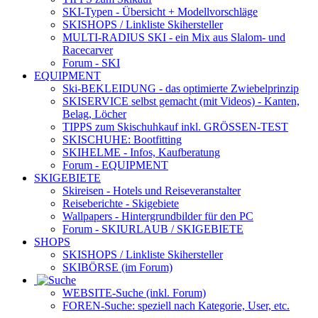
SKI-Typen
- Übersicht + Modellvorschläge
SKISHOPS / Linkliste Skihersteller
MULTI-RADIUS SKI
- ein Mix aus Slalom- und
Racecarver
Forum
- SKI
EQUIPMENT
Ski-BEKLEIDUNG
- das optimierte Zwiebelprinzip
SKISERVICE selbst gemacht
(mit Videos) - Kanten,
Belag, Löcher
TIPPS zum Skischuhkauf
inkl. GRÖSSEN-TEST
SKISCHUHE:
Bootfitting
SKIHELME
- Infos, Kaufberatung
Forum
- EQUIPMENT
SKIGEBIETE
Skireisen - Hotels und Reiseveranstalter
Reiseberichte - Skigebiete
Wallpapers
- Hintergrundbilder für den PC
Forum
- SKIURLAUB / SKIGEBIETE
SHOPS
SKISHOPS / Linkliste Skihersteller
SKIBÖRSE
(im Forum)
WEBSITE
-Suche (inkl. Forum)
FOREN
-Suche: speziell nach Kategorie, User, etc.