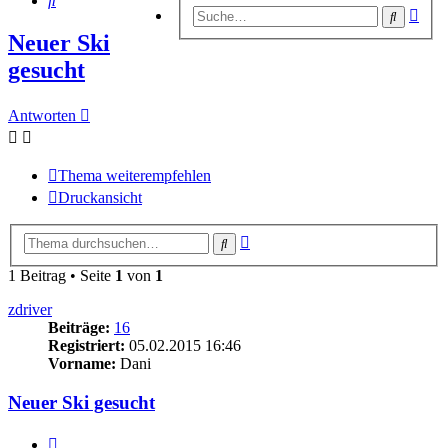
Erwe
Suche
Suc
Neuer Ski
gesucht
Antworten
Thema weiterempfehlen
Druckansicht
Erweiterte
Suche
Suche
1 Beitrag • Seite
1
von
1
zdriver
Beiträge:
16
Registriert:
05.02.2015 16:46
Vorname:
Dani
Neuer Ski gesucht
Zitieren