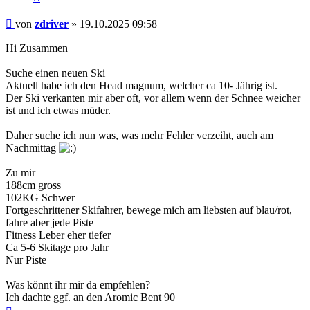
Beitrag
von
zdriver
»
19.10.2025 09:58
Hi Zusammen
Suche einen neuen Ski
Aktuell habe ich den Head magnum, welcher ca 10- Jährig ist.
Der Ski verkanten mir aber oft, vor allem wenn der Schnee weicher
ist und ich etwas müder.
Daher suche ich nun was, was mehr Fehler verzeiht, auch am
Nachmittag
Zu mir
188cm gross
102KG Schwer
Fortgeschrittener Skifahrer, bewege mich am liebsten auf blau/rot,
fahre aber jede Piste
Fitness Leber eher tiefer
Ca 5-6 Skitage pro Jahr
Nur Piste
Was könnt ihr mir da empfehlen?
Ich dachte ggf. an den Aromic Bent 90
Nach