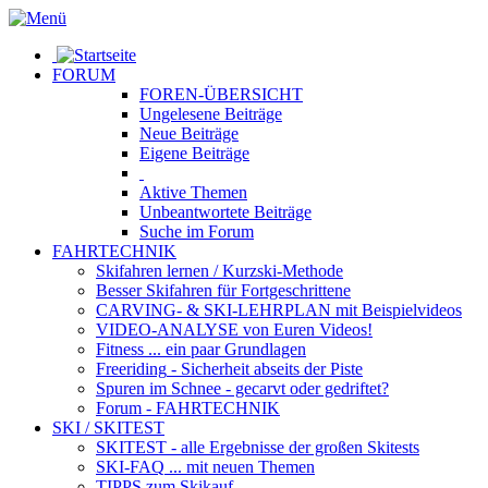
FORUM
FOREN-ÜBERSICHT
Ungelesene
Beiträge
Neue
Beiträge
Eigene
Beiträge
Aktive
Themen
Unbeantwortete
Beiträge
Suche im Forum
FAHRTECHNIK
Skifahren lernen
/ Kurzski-Methode
Besser Skifahren
für Fortgeschrittene
CARVING- & SKI-LEHRPLAN
mit Beispielvideos
VIDEO-ANALYSE
von Euren Videos!
Fitness
... ein paar Grundlagen
Freeriding
- Sicherheit abseits der Piste
Spuren im Schnee
- gecarvt oder gedriftet?
Forum
- FAHRTECHNIK
SKI / SKITEST
SKITEST
- alle Ergebnisse der großen Skitests
SKI-FAQ
... mit neuen Themen
TIPPS zum Skikauf