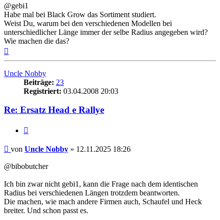
@gebi1
Habe mal bei Black Grow das Sortiment studiert.
Weist Du, warum bei den verschiedenen Modellen bei
unterschiedlicher Länge immer der selbe Radius angegeben wird?
Wie machen die das?
Nach
oben
Uncle Nobby
Beiträge:
23
Registriert:
03.04.2008 20:03
Re: Ersatz Head e Rallye
Zitieren
Beitrag
von
Uncle Nobby
»
12.11.2025 18:26
@bibobutcher
Ich bin zwar nicht gebi1, kann die Frage nach dem identischen
Radius bei verschiedenen Längen trotzdem beantworten.
Die machen, wie mach andere Firmen auch, Schaufel und Heck
breiter. Und schon passt es.