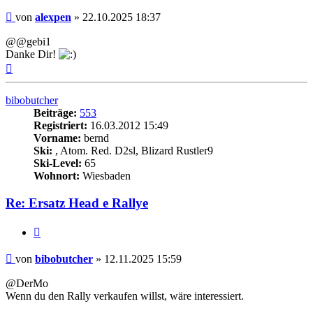
Beitrag
von
alexpen
»
22.10.2025 18:37
@
@gebi1
Danke Dir!
Nach
oben
bibobutcher
Beiträge:
553
Registriert:
16.03.2012 15:49
Vorname:
bernd
Ski:
, Atom. Red. D2sl, Blizard Rustler9
Ski-Level:
65
Wohnort:
Wiesbaden
Re: Ersatz Head e Rallye
Zitieren
Beitrag
von
bibobutcher
»
12.11.2025 15:59
@DerMo
Wenn du den Rally verkaufen willst, wäre interessiert.