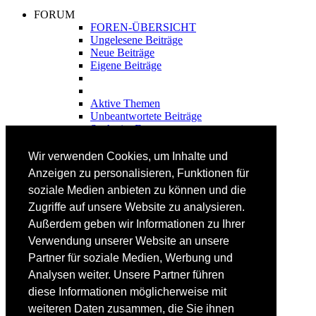
FORUM
FOREN-ÜBERSICHT
Ungelesene Beiträge
Neue Beiträge
Eigene Beiträge
Aktive Themen
Unbeantwortete Beiträge
Suche im Forum
FAHRTECHNIK
Wir verwenden Cookies, um Inhalte und
Einsteiger
Anzeigen zu personalisieren, Funktionen für
Fortgeschrittene
soziale Medien anbieten zu können und die
Lehrplan
Videoanalyse
Zugriffe auf unsere Website zu analysieren.
Außerdem geben wir Informationen zu Ihrer
SKI
Verwendung unserer Website an unsere
SKITEST
Partner für soziale Medien, Werbung und
Ski-FAQ
Analysen weiter. Unsere Partner führen
Tipps Ski-Kauf
Ski-Typen
diese Informationen möglicherweise mit
Skishops
weiteren Daten zusammen, die Sie ihnen