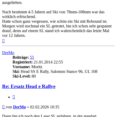
ausgeliehen.
Nach bestimmt 4-5 Jahren auf Ski von 78mm-108mm war das
wirklich erfrischend.
Hatte schon ganz vergessen, wie schön ein Ski mit Rebound ist.
Morgen wird nochmal ein SL getestet, bin ich schon sehr gespannt
drauf, denn auf einem SL stand ich wahrscheinlich das letzte Mal
vor 12 Jahren.
Nach
oben
DerMo
Beiträge:
55
Registriert:
21.01.2014 22:55
Vorname:
Moritz
Ski:
Head SS E Rally, Salomon Stance 96, UL 108
Ski-Level:
80
Re: Ersatz Head e Rallye
Zitieren
Beitrag
von
DerMo
»
02.02.2026 10:35
Dann bin ich noch den Laser SL gefahren, in der standart