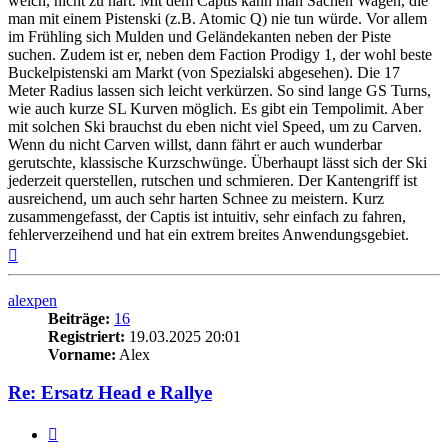
weich, nicht zu hart. Mit dem Captis kann man Sachen Wagen, die
man mit einem Pistenski (z.B. Atomic Q) nie tun würde. Vor allem
im Frühling sich Mulden und Geländekanten neben der Piste
suchen. Zudem ist er, neben dem Faction Prodigy 1, der wohl beste
Buckelpistenski am Markt (von Spezialski abgesehen). Die 17
Meter Radius lassen sich leicht verkürzen. So sind lange GS Turns,
wie auch kurze SL Kurven möglich. Es gibt ein Tempolimit. Aber
mit solchen Ski brauchst du eben nicht viel Speed, um zu Carven.
Wenn du nicht Carven willst, dann fährt er auch wunderbar
gerutschte, klassische Kurzschwünge. Überhaupt lässt sich der Ski
jederzeit querstellen, rutschen und schmieren. Der Kantengriff ist
ausreichend, um auch sehr harten Schnee zu meistern. Kurz
zusammengefasst, der Captis ist intuitiv, sehr einfach zu fahren,
fehlerverzeihend und hat ein extrem breites Anwendungsgebiet.
Nach
oben
alexpen
Beiträge:
16
Registriert:
19.03.2025 20:01
Vorname:
Alex
Re: Ersatz Head e Rallye
Zitieren