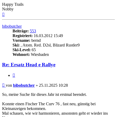
Happy Trails
Nobby
Nach
oben
bibobutcher
Beiträge:
553
Registriert:
16.03.2012 15:49
Vorname:
bernd
Ski:
, Atom. Red. D2sl, Blizard Rustler9
Ski-Level:
65
Wohnort:
Wiesbaden
Re: Ersatz Head e Rallye
Zitieren
Beitrag
von
bibobutcher
»
25.11.2025 10:28
So, meine Suche für dieses Jahr ist erstmal beendet.
Konnte einen Fischer The Curv 76 , fast neu, günstig bei
Kleinanzeigen bekommen.
Mal schauen, wie wir harmonieren, ansonsten geht er wieder ins