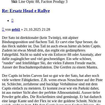
Ski:
Line Optic 88, Faction Prodigy 3
Re: Ersatz Head e Rallye
Zitieren
Beitrag
von
gebi1
»
21.10.2025 21:28
Der Sato ist direktionaler (kein Twintip), mit alpiner
Bindungsposition und flachem Tail. Er carvt eine Spur besser, da
das Heck stabiler ist. Das Tail ist auch etwas härter als beim Captis.
Zudem ist etwas Metall drin, das ergibt ein gedämpfteres
Fahrgefühl. Nicht so stabil wie ein Enforcer 88 oder Anomaly, aber
dafür zugänglicher und viel geschmeidiger. Ein sehr schöner,
"runder" und feinfühliger Ski, der vielen Fahrern Freude macht.
Ausser der Brachialtempofraktion. Die Greifen zu einem Mantra.
Der Captis ist beim Carven fast so gut wie der Sato, hat aber noch
viele weitere Fähigkeiten. Z.B. wenn etwas Neuschnee auf der Piste
ist. Schlechte, zerfahrene und bucklige Verhältnisse sind mit dem
Captis einfach zu meistern. Er kommt zwar wie ein Parkski daher,
ist aus meiner Sicht aber der perfekte Allmountainski. Ausser tiefer
Powder geht alles. Die Rockerlinien sind gemässigt. Er hat dadurch
eine lange Kante und der Flex ist wie der goldene Schnitt. Nicht zu