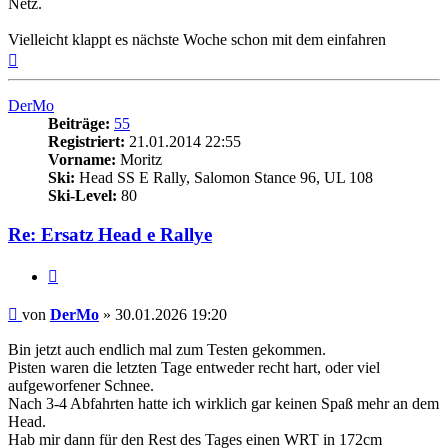
Netz.
Vielleicht klappt es nächste Woche schon mit dem einfahren
Nach
oben
DerMo
Beiträge:
55
Registriert:
21.01.2014 22:55
Vorname:
Moritz
Ski:
Head SS E Rally, Salomon Stance 96, UL 108
Ski-Level:
80
Re: Ersatz Head e Rallye
Zitieren
Beitrag
von
DerMo
»
30.01.2026 19:20
Bin jetzt auch endlich mal zum Testen gekommen.
Pisten waren die letzten Tage entweder recht hart, oder viel
aufgeworfener Schnee.
Nach 3-4 Abfahrten hatte ich wirklich gar keinen Spaß mehr an dem
Head.
Hab mir dann für den Rest des Tages einen WRT in 172cm