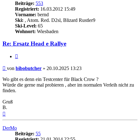
Beiträge:
553
Registriert:
16.03.2012 15:49
Vorname:
bernd
Ski:
, Atom. Red. D2sl, Blizard Rustler9
Ski-Level:
65
Wohnort:
Wiesbaden
Re: Ersatz Head e Rallye
Zitieren
Beitrag
von
bibobutcher
»
20.10.2025 13:23
Wo gibt es denn ein Testcenter für Black Crow ?
Würde die gerne mal probieren , aber im normalen Verleih nicht zu
finden.
Gruß
B.
Nach
oben
DerMo
Beiträge:
55
Registriert:
21.01.2014 22:55