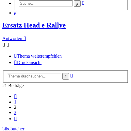
Erweiterte
Suche
Suche
Suche
Ersatz Head e Rallye
Antworten
Thema weiterempfehlen
Druckansicht
Erweiterte
Suche
Suche
21 Beiträge
Vorherige
1
2
3
Nächste
bibobutcher