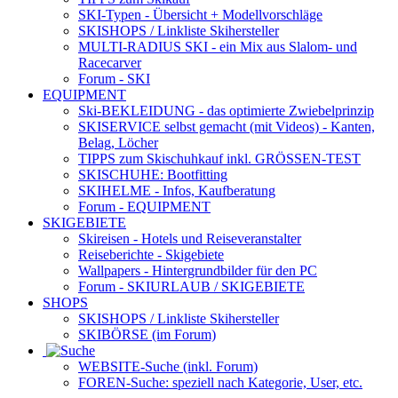
SKI-Typen
- Übersicht + Modellvorschläge
SKISHOPS / Linkliste Skihersteller
MULTI-RADIUS SKI
- ein Mix aus Slalom- und
Racecarver
Forum
- SKI
EQUIPMENT
Ski-BEKLEIDUNG
- das optimierte Zwiebelprinzip
SKISERVICE selbst gemacht
(mit Videos) - Kanten,
Belag, Löcher
TIPPS zum Skischuhkauf
inkl. GRÖSSEN-TEST
SKISCHUHE:
Bootfitting
SKIHELME
- Infos, Kaufberatung
Forum
- EQUIPMENT
SKIGEBIETE
Skireisen - Hotels und Reiseveranstalter
Reiseberichte - Skigebiete
Wallpapers
- Hintergrundbilder für den PC
Forum
- SKIURLAUB / SKIGEBIETE
SHOPS
SKISHOPS / Linkliste Skihersteller
SKIBÖRSE
(im Forum)
WEBSITE
-Suche (inkl. Forum)
FOREN
-Suche: speziell nach Kategorie, User, etc.