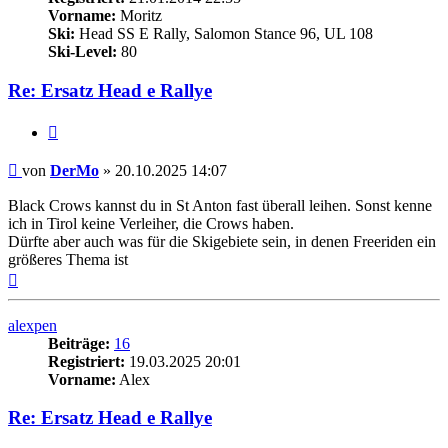
Vorname:
Moritz
Ski:
Head SS E Rally, Salomon Stance 96, UL 108
Ski-Level:
80
Re: Ersatz Head e Rallye
Zitieren
Beitrag
von
DerMo
»
20.10.2025 14:07
Black Crows kannst du in St Anton fast überall leihen. Sonst kenne
ich in Tirol keine Verleiher, die Crows haben.
Dürfte aber auch was für die Skigebiete sein, in denen Freeriden ein
größeres Thema ist
Nach
oben
alexpen
Beiträge:
16
Registriert:
19.03.2025 20:01
Vorname:
Alex
Re: Ersatz Head e Rallye