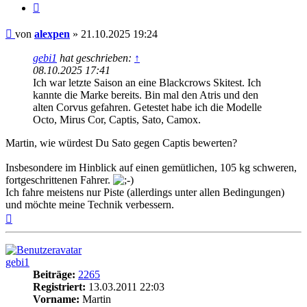
Zitieren
Beitrag
von
alexpen
»
21.10.2025 19:24
gebi1
hat geschrieben:
↑
08.10.2025 17:41
Ich war letzte Saison an eine Blackcrows Skitest. Ich
kannte die Marke bereits. Bin mal den Atris und den
alten Corvus gefahren. Getestet habe ich die Modelle
Octo, Mirus Cor, Captis, Sato, Camox.
Martin, wie würdest Du Sato gegen Captis bewerten?
Insbesondere im Hinblick auf einen gemütlichen, 105 kg schweren,
fortgeschrittenen Fahrer.
Ich fahre meistens nur Piste (allerdings unter allen Bedingungen)
und möchte meine Technik verbessern.
Nach
oben
gebi1
Beiträge:
2265
Registriert:
13.03.2011 22:03
Vorname:
Martin