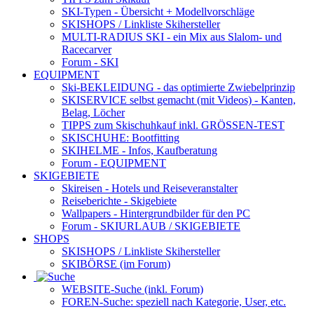
SKI-Typen
- Übersicht + Modellvorschläge
SKISHOPS / Linkliste Skihersteller
MULTI-RADIUS SKI
- ein Mix aus Slalom- und
Racecarver
Forum
- SKI
EQUIPMENT
Ski-BEKLEIDUNG
- das optimierte Zwiebelprinzip
SKISERVICE selbst gemacht
(mit Videos) - Kanten,
Belag, Löcher
TIPPS zum Skischuhkauf
inkl. GRÖSSEN-TEST
SKISCHUHE:
Bootfitting
SKIHELME
- Infos, Kaufberatung
Forum
- EQUIPMENT
SKIGEBIETE
Skireisen - Hotels und Reiseveranstalter
Reiseberichte - Skigebiete
Wallpapers
- Hintergrundbilder für den PC
Forum
- SKIURLAUB / SKIGEBIETE
SHOPS
SKISHOPS / Linkliste Skihersteller
SKIBÖRSE
(im Forum)
WEBSITE
-Suche (inkl. Forum)
FOREN
-Suche: speziell nach Kategorie, User, etc.