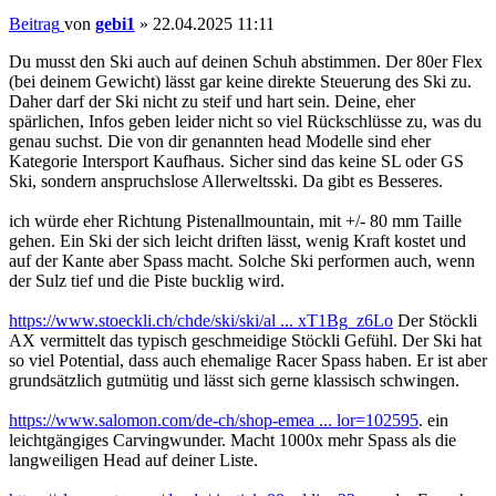
Beitrag
von
gebi1
»
22.04.2025 11:11
Du musst den Ski auch auf deinen Schuh abstimmen. Der 80er Flex
(bei deinem Gewicht) lässt gar keine direkte Steuerung des Ski zu.
Daher darf der Ski nicht zu steif und hart sein. Deine, eher
spärlichen, Infos geben leider nicht so viel Rückschlüsse zu, was du
genau suchst. Die von dir genannten head Modelle sind eher
Kategorie Intersport Kaufhaus. Sicher sind das keine SL oder GS
Ski, sondern anspruchslose Allerweltsski. Da gibt es Besseres.
ich würde eher Richtung Pistenallmountain, mit +/- 80 mm Taille
gehen. Ein Ski der sich leicht driften lässt, wenig Kraft kostet und
auf der Kante aber Spass macht. Solche Ski performen auch, wenn
der Sulz tief und die Piste bucklig wird.
https://www.stoeckli.ch/chde/ski/ski/al ... xT1Bg_z6Lo
Der Stöckli
AX vermittelt das typisch geschmeidige Stöckli Gefühl. Der Ski hat
so viel Potential, dass auch ehemalige Racer Spass haben. Er ist aber
grundsätzlich gutmütig und lässt sich gerne klassisch schwingen.
https://www.salomon.com/de-ch/shop-emea ... lor=102595
. ein
leichtgängiges Carvingwunder. Macht 1000x mehr Spass als die
langweiligen Head auf deiner Liste.