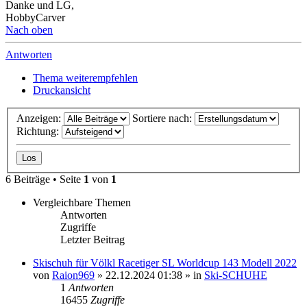
Danke und LG,
HobbyCarver
Nach oben
Antworten
Thema weiterempfehlen
Druckansicht
Anzeigen:
Sortiere nach:
Richtung:
6 Beiträge • Seite
1
von
1
Vergleichbare Themen
Antworten
Zugriffe
Letzter Beitrag
Skischuh für Völkl Racetiger SL Worldcup 143 Modell 2022
von
Raion969
» 22.12.2024 01:38 » in
Ski-SCHUHE
1
Antworten
16455
Zugriffe