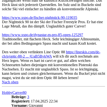
zugänglicher wenn man sie klassisch Kurzschwingen möchte. Das
Heck lässt sich jederzeit Querstellen. Im Sulz und in Buckeln sind
solche Ski viel einfacher zu händlen als konventionelle Alpinski.
https://www.xspo.de/fischer-nightstick-90-119035
Der Nightstick 90 ist der Ski der Fischer Freestyle Pros. Er hat eine
Lage Metall, das ihn dämpft. Unglaublich guter Carver!
https://www.xspo.de/dynastar-m-pro-85-open-125297
Traditioneller, mit flachem Heck. Sehr leichtängiger Allmountain,
der bei allen Bedingungen Spass macht und kaum Kraft kostet.
Den weiter oben verlinkten Line Optic 88
https://lineskis.com/de-
ch/p/optic-88-2 ... jUaB5BvkWA
will ich dir auch nochmals ans
Herz legen. Wenn es hart ist carvt er gut, auf allen weichen
Schneearten haben diejenigen mit konventionellen Pistenski das
Nachsehen. Er macht mir unglaublich Spass. Ist so leichtgängig,
kann heizen und cruisen gleichermassen. Wenn du Buckel jetzt nicht
magst, wirst du sie mit dem Optic 88 lieben lernen!
Nach oben
HobbyCarver80
Beiträge:
3
Registriert:
17.04.2025 22:34
Vorname:
Giovanni