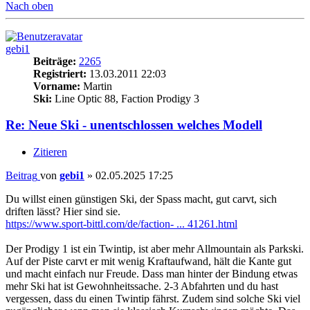
Nach oben
gebi1
Beiträge:
2265
Registriert:
13.03.2011 22:03
Vorname:
Martin
Ski:
Line Optic 88, Faction Prodigy 3
Re: Neue Ski - unentschlossen welches Modell
Zitieren
Beitrag
von
gebi1
»
02.05.2025 17:25
Du willst einen günstigen Ski, der Spass macht, gut carvt, sich
driften lässt? Hier sind sie.
https://www.sport-bittl.com/de/faction- ... 41261.html
Der Prodigy 1 ist ein Twintip, ist aber mehr Allmountain als Parkski.
Auf der Piste carvt er mit wenig Kraftaufwand, hält die Kante gut
und macht einfach nur Freude. Dass man hinter der Bindung etwas
mehr Ski hat ist Gewohnheitssache. 2-3 Abfahrten und du hast
vergessen, dass du einen Twintip fährst. Zudem sind solche Ski viel