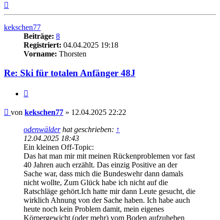
Nach
oben
kekschen77
Beiträge:
8
Registriert:
04.04.2025 19:18
Vorname:
Thorsten
Re: Ski für totalen Anfänger 48J
Zitieren
Beitrag
von
kekschen77
»
12.04.2025 22:22
odenwälder
hat geschrieben:
↑
12.04.2025 18:43
Ein kleinen Off-Topic:
Das hat man mir mit meinen Rückenproblemen vor fast
40 Jahren auch erzählt. Das einzig Positive an der
Sache war, dass mich die Bundeswehr dann damals
nicht wollte, Zum Glück habe ich nicht auf die
Ratschläge gehört.Ich hatte mir dann Leute gesucht, die
wirklich Ahnung von der Sache haben. Ich habe auch
heute noch kein Problem damit, mein eigenes
Körpergewicht (oder mehr) vom Boden aufzuheben