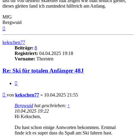
lass dir von deinem Skilehrer mal zeigen wie man seitlich gleitet,
dieses gleiten fand ich zumindest hilfreich am Anfang.
MfG
Bergwuid
Nach
oben
kekschen77
Beiträge:
8
Registriert:
04.04.2025 19:18
Vorname:
Thorsten
Re: Ski für totalen Anfänger 48J
Zitieren
Beitrag
von
kekschen77
»
10.04.2025 21:55
Bergwuid
hat geschrieben:
↑
10.04.2025 19:22
Hi Kekschen,
Du hast schon einige Antworten bekommen. Erstmal
finde ich es super dass du Spaß am Ski fahren hast.