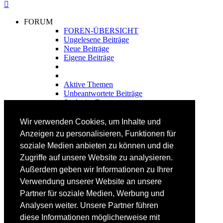
FORUM
FOREN-ÜBERSICHT
Ungelesene Beiträge
Neue Beiträge
Eigene Beiträge
Aktive Themen
Unbeantwortete Beiträge
Suche im Forum
FAHRTECHNIK
Wir verwenden Cookies, um Inhalte und
Einsteiger
Anzeigen zu personalisieren, Funktionen für
Fortgeschrittene
soziale Medien anbieten zu können und die
Lehrplan
Videoanalyse
Zugriffe auf unsere Website zu analysieren.
Außerdem geben wir Informationen zu Ihrer
SKI
Verwendung unserer Website an unsere
SKITEST
Partner für soziale Medien, Werbung und
Ski-FAQ
Analysen weiter. Unsere Partner führen
Tipps Ski-Kauf
Ski-Typen
diese Informationen möglicherweise mit