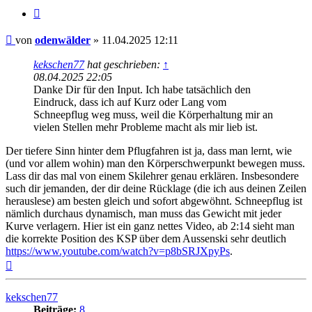
Zitieren
Beitrag
von
odenwälder
»
11.04.2025 12:11
kekschen77
hat geschrieben:
↑
08.04.2025 22:05
Danke Dir für den Input. Ich habe tatsächlich den
Eindruck, dass ich auf Kurz oder Lang vom
Schneepflug weg muss, weil die Körperhaltung mir an
vielen Stellen mehr Probleme macht als mir lieb ist.
Der tiefere Sinn hinter dem Pflugfahren ist ja, dass man lernt, wie
(und vor allem wohin) man den Körperschwerpunkt bewegen muss.
Lass dir das mal von einem Skilehrer genau erklären. Insbesondere
such dir jemanden, der dir deine Rücklage (die ich aus deinen Zeilen
herauslese) am besten gleich und sofort abgewöhnt. Schneepflug ist
nämlich durchaus dynamisch, man muss das Gewicht mit jeder
Kurve verlagern. Hier ist ein ganz nettes Video, ab 2:14 sieht man
die korrekte Position des KSP über dem Aussenski sehr deutlich
https://www.youtube.com/watch?v=p8bSRJXpyPs
.
Nach
oben
kekschen77
Beiträge:
8