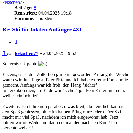
kekschen77
Beiträge:
8
Registriert:
04.04.2025 19:18
Vorname:
Thorsten
Re: Ski für totalen Anfänger 48J
Zitieren
Beitrag
von
kekschen77
»
24.04.2025 19:52
So, großes Update
Erstens, es ist der Völkl Peregrine mt geworden. Anfang der Woche
waren wir drei Tage auf der Piste und ich habe extreme Fortschritte
gemacht. Anfangs war ich froh, den Hang "sicher"
runterzukommen, am Ende war "sicher" gar kein Kriterium mehr,
weil es einfach lief.
Zweitens, Ich fahre nun parallel, etwas breit, aber endlich kann ich
den Spaß geniessen, ohne im halben Pflug rumzueiern. Der Ski
macht mir viel Spaß, nachdem ich mich eingewöhnt hab. Jetzt
fahren wir ne Weile und dann erstmal den nächsten Kurs! Ich
berichte weiter!!