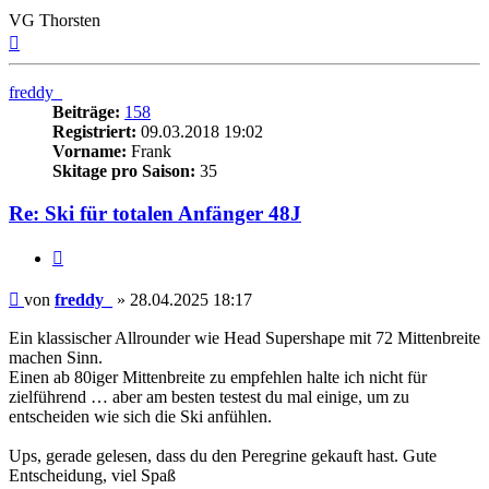
VG Thorsten
Nach
oben
freddy_
Beiträge:
158
Registriert:
09.03.2018 19:02
Vorname:
Frank
Skitage pro Saison:
35
Re: Ski für totalen Anfänger 48J
Zitieren
Beitrag
von
freddy_
»
28.04.2025 18:17
Ein klassischer Allrounder wie Head Supershape mit 72 Mittenbreite
machen Sinn.
Einen ab 80iger Mittenbreite zu empfehlen halte ich nicht für
zielführend … aber am besten testest du mal einige, um zu
entscheiden wie sich die Ski anfühlen.
Ups, gerade gelesen, dass du den Peregrine gekauft hast. Gute
Entscheidung, viel Spaß