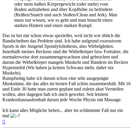
oder mein halbes Körpergewicht (oder mehr) vom
Boden aufzuheben und über Kopfhöhe zu befördern
(Reißen/Snatch und auch Stoßen/Clean and Jerk). Man
muss nur wissen, wie es geht und man braucht einen
starken Hintern und einen starken Rumpf.
Das ist bei mir schon etwas spezieller, weil nicht wie üblich die
Bandscheiben das Problem sind. Ich habe aufgrund exzessivem
Sports in der Jungend Spondylolisthesis, also Wirbelgleiten.
Innerhalb meines Beckens sind die Wirbelkörper bzw Fortsätze, die
normalerweise dort zusammengewachsen sind gebrochen und
darum die Wirbelkörper mangels Muskeln und Bändern im Becken
Hypermobil (Wir haben ja keinen Schwanz mehr, daher nix
Muskeln).
Rumpfseitig habe ich darum schon eine sehr ausgeprägte
Muskulatur, die das alles im besten Fall schön zusammenhält. Mit 16
und Ende 30 hatte man zuerst geplant und zuletzt akut Versteifen
wollen, aber dagegen hab ich mich gewehrt. Seit letztem
Krankenhausaufenthalt darum jede Woche Physio mit Massage.
Ich kann alles Mögliche heben... aber im schlimmste Fall nur ein
mal
Nach
oben