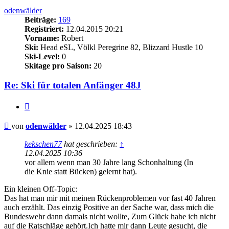
odenwälder
Beiträge:
169
Registriert:
12.04.2015 20:21
Vorname:
Robert
Ski:
Head eSL, Völkl Peregrine 82, Blizzard Hustle 10
Ski-Level:
0
Skitage pro Saison:
20
Re: Ski für totalen Anfänger 48J
Zitieren
Beitrag
von
odenwälder
»
12.04.2025 18:43
kekschen77
hat geschrieben:
↑
12.04.2025 10:36
vor allem wenn man 30 Jahre lang Schonhaltung (In
die Knie statt Bücken) gelernt hat).
Ein kleinen Off-Topic:
Das hat man mir mit meinen Rückenproblemen vor fast 40 Jahren
auch erzählt. Das einzig Positive an der Sache war, dass mich die
Bundeswehr dann damals nicht wollte, Zum Glück habe ich nicht
auf die Ratschläge gehört.Ich hatte mir dann Leute gesucht, die