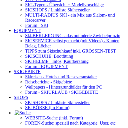
SKI-Typen
- Übersicht + Modellvorschläge
SKISHOPS / Linkliste Skihersteller
MULTI-RADIUS SKI
- ein Mix aus Slalom- und
Racecarver
Forum
- SKI
EQUIPMENT
Ski-BEKLEIDUNG
- das optimierte Zwiebelprinzip
SKISERVICE selbst gemacht
(mit Videos) - Kanten,
Belag, Löcher
TIPPS zum Skischuhkauf
inkl. GRÖSSEN-TEST
SKISCHUHE:
Bootfitting
SKIHELME
- Infos, Kaufberatung
Forum
- EQUIPMENT
SKIGEBIETE
Skireisen - Hotels und Reiseveranstalter
Reiseberichte - Skigebiete
Wallpapers
- Hintergrundbilder für den PC
Forum
- SKIURLAUB / SKIGEBIETE
SHOPS
SKISHOPS / Linkliste Skihersteller
SKIBÖRSE
(im Forum)
WEBSITE
-Suche (inkl. Forum)
FOREN
-Suche: speziell nach Kategorie, User, etc.