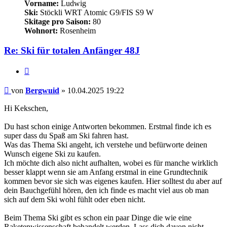
Vorname:
Ludwig
Ski:
Stöckli WRT Atomic G9/FIS S9 W
Skitage pro Saison:
80
Wohnort:
Rosenheim
Re: Ski für totalen Anfänger 48J
Zitieren
Beitrag
von
Bergwuid
»
10.04.2025 19:22
Hi Kekschen,
Du hast schon einige Antworten bekommen. Erstmal finde ich es
super dass du Spaß am Ski fahren hast.
Was das Thema Ski angeht, ich verstehe und befürworte deinen
Wunsch eigene Ski zu kaufen.
Ich möchte dich also nicht aufhalten, wobei es für manche wirklich
besser klappt wenn sie am Anfang erstmal in eine Grundtechnik
kommen bevor sie sich was eigenes kaufen. Hier solltest du aber auf
dein Bauchgefühl hören, den ich finde es macht viel aus ob man
sich auf dem Ski wohl fühlt oder eben nicht.
Beim Thema Ski gibt es schon ein paar Dinge die wie eine
Raketenwissenschaft behandelt werden. Lass dich davon nicht