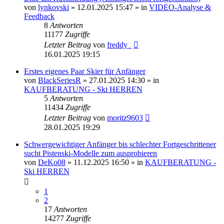
von
lynkovski
» 12.01.2025 15:47 » in
VIDEO-Analyse &
Feedback
8
Antworten
11177
Zugriffe
Letzter Beitrag
von
freddy_
16.01.2025 19:15
Erstes eigenes Paar Skier für Anfänger
von
BlackSeriesR
» 27.01.2025 14:30 » in
KAUFBERATUNG - Ski HERREN
5
Antworten
11434
Zugriffe
Letzter Beitrag
von
moritz9603
28.01.2025 19:29
Schwergewichtiger Anfänger bis schlechter Fortgeschrittener
sucht Pistenski-Modelle zum ausprobieren
von
DeKo08
» 11.12.2025 16:50 » in
KAUFBERATUNG -
Ski HERREN
1
2
17
Antworten
14277
Zugriffe