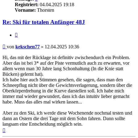
Registriert:
04.04.2025 19:18
Vorname:
Thorsten
Re: Ski für totalen Anfänger 48J
Zitieren
Beitrag
von
kekschen77
»
12.04.2025 10:36
Hi, das mit der Rücklage ist definitiv zwischendurch ein Problem.
Aber das ist bei 3* auf der Piste vermutlich auch zu erwarten, vor
allem wenn man 30 Jahre lang Schonhaltung (In die Knie statt
Bücken) gelernt hat).
Ich habe hier auch Stimmen gesehen, die sagen, dass man den
Schneepflug nicht über die Gewichtsverlagerung, sondern über die
Oberkörperdrehung in die Kurve darstellen soll. Ich habe mich
immer mal wieder gewundert, dass ich das intuitiv lieber gemacht
habe. Muss das alles mal wirken lassen...
Aber zu den Ski, ich werde diese Wochenende nochmal testen und
dann an Ostern die drei Tage mit dem Sohn fahren. Dann sollte
langsam eine Entscheidung möglich sein.
Nach
oben