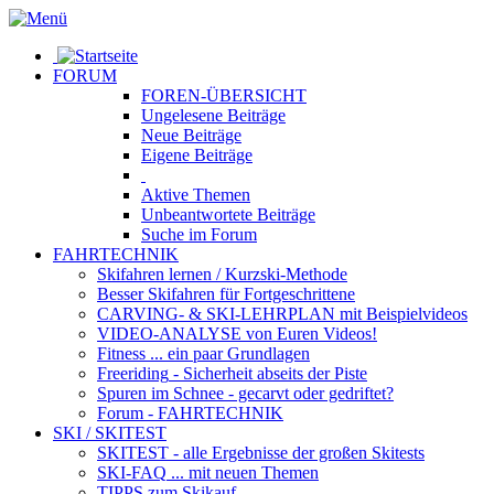
FORUM
FOREN-ÜBERSICHT
Ungelesene
Beiträge
Neue
Beiträge
Eigene
Beiträge
Aktive
Themen
Unbeantwortete
Beiträge
Suche im Forum
FAHRTECHNIK
Skifahren lernen
/ Kurzski-Methode
Besser Skifahren
für Fortgeschrittene
CARVING- & SKI-LEHRPLAN
mit Beispielvideos
VIDEO-ANALYSE
von Euren Videos!
Fitness
... ein paar Grundlagen
Freeriding
- Sicherheit abseits der Piste
Spuren im Schnee
- gecarvt oder gedriftet?
Forum
- FAHRTECHNIK
SKI / SKITEST
SKITEST
- alle Ergebnisse der großen Skitests
SKI-FAQ
... mit neuen Themen
TIPPS zum Skikauf