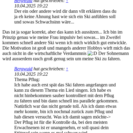
Bergwuid
hat geschrieben:
↑
10.04.2025 19:22
Der ein oder andere wird dir dann vllt erklären dass du
ja eh keine Ahnung hast wie sich ein Ski anfühlen soll
und sowas Schwachsinn wäre...
Das ist ja sogar korrekt, aber das kann ich aussitzen... Ich bin im
Prinzip genau wie meine Frau impulsiv bei sowas... im Zweifel
kommen schnell andere Ski wenn ich mich wirklich gut entwickle.
Die Motivation ist groß und mangels anderer Hobbys wirft mich das
auch nicht in die wirtschaftliche Verdammnis
Der Sohnemann
wird ausserdem rasch groß genug sein um meine Ski zu fahren.
Bergwuid
hat geschrieben:
↑
10.04.2025 19:22
Thema Pflug:
Ich habe auch erst spät das Ski fahren angefangen und
kann zu diesem Thema ein Lied singen. Ich habe es
nicht hinbekommen sauber kontrolliert mit dem Pflug
zu fahren und bin dann schnell ins parallele gekommen.
Natürlich war das nicht gerade toll. Als ich dann etwas
mehr konnte, bin ich nochmal zurück zum Pflug und
hab diesen versucht. Was ich damit sagen möchte->
Der Pflug ist für die Kontrolle da, bei den meisten
Erwachsenen ist er unangenehm, er soll quasi dein
Stützrad sein wenn es mal schwer wird.