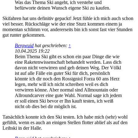
Was das Thema Ski angeht, ich verstehe und
befürworte deinen Wunsch eigene Ski zu kaufen.
Skifahren hat uns definitiv gepackt! Jetzt fühle ich mich auch schon
viel besser. Rückschläge wie der eine Sturz kommen einem ja
momentan schlimm vor, andererseits bin ich sonst fast vier Stunden
gut runter gekommen.
Bergwuid
hat geschrieben:
↑
10.04.2025 19:22
Beim Thema Ski gibt es schon ein paar Dinge die wie
eine Raketenwissenschaft behandelt werden. Lass dich
davon nicht verwirren und geh deinen Weg. Der Völkl
ist auf alle Fälle ein guter Ski für dich, persönlich
könnte ich dir noch den Rossigniol Forza 60 ans Herz
legen, mehr will ich nicht schreiben weil es dich
verwirren könne. Aber normal sind Allmountain oder
Allroundcarver eine gute Wahl. Normal sage ich jedem
er soll einen Ski bevor er Ihn kauft testen, ich weiß
nicht ob dies bei dir möglich ist.
Tatsächlich konnte ich den Ski testen. Ich habe mich (sehr) wohl
gefühlt, wenn es auch an einigen Stellen flotter ablief als auf den
Leihski in der Halle.