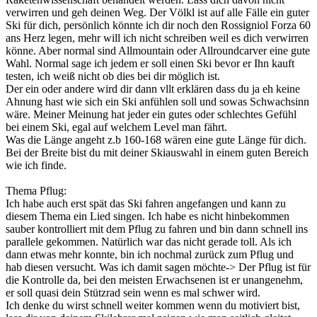
verwirren und geh deinen Weg. Der Völkl ist auf alle Fälle ein guter
Ski für dich, persönlich könnte ich dir noch den Rossigniol Forza 60
ans Herz legen, mehr will ich nicht schreiben weil es dich verwirren
könne. Aber normal sind Allmountain oder Allroundcarver eine gute
Wahl. Normal sage ich jedem er soll einen Ski bevor er Ihn kauft
testen, ich weiß nicht ob dies bei dir möglich ist.
Der ein oder andere wird dir dann vllt erklären dass du ja eh keine
Ahnung hast wie sich ein Ski anfühlen soll und sowas Schwachsinn
wäre. Meiner Meinung hat jeder ein gutes oder schlechtes Gefühl
bei einem Ski, egal auf welchem Level man fährt.
Was die Länge angeht z.b 160-168 wären eine gute Länge für dich.
Bei der Breite bist du mit deiner Skiauswahl in einem guten Bereich
wie ich finde.
Thema Pflug:
Ich habe auch erst spät das Ski fahren angefangen und kann zu
diesem Thema ein Lied singen. Ich habe es nicht hinbekommen
sauber kontrolliert mit dem Pflug zu fahren und bin dann schnell ins
parallele gekommen. Natürlich war das nicht gerade toll. Als ich
dann etwas mehr konnte, bin ich nochmal zurück zum Pflug und
hab diesen versucht. Was ich damit sagen möchte-> Der Pflug ist für
die Kontrolle da, bei den meisten Erwachsenen ist er unangenehm,
er soll quasi dein Stützrad sein wenn es mal schwer wird.
Ich denke du wirst schnell weiter kommen wenn du motiviert bist,