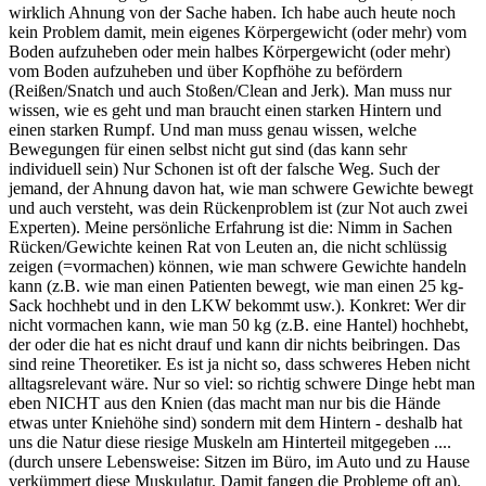
wirklich Ahnung von der Sache haben. Ich habe auch heute noch
kein Problem damit, mein eigenes Körpergewicht (oder mehr) vom
Boden aufzuheben oder mein halbes Körpergewicht (oder mehr)
vom Boden aufzuheben und über Kopfhöhe zu befördern
(Reißen/Snatch und auch Stoßen/Clean and Jerk). Man muss nur
wissen, wie es geht und man braucht einen starken Hintern und
einen starken Rumpf. Und man muss genau wissen, welche
Bewegungen für einen selbst nicht gut sind (das kann sehr
individuell sein) Nur Schonen ist oft der falsche Weg. Such der
jemand, der Ahnung davon hat, wie man schwere Gewichte bewegt
und auch versteht, was dein Rückenproblem ist (zur Not auch zwei
Experten). Meine persönliche Erfahrung ist die: Nimm in Sachen
Rücken/Gewichte keinen Rat von Leuten an, die nicht schlüssig
zeigen (=vormachen) können, wie man schwere Gewichte handeln
kann (z.B. wie man einen Patienten bewegt, wie man einen 25 kg-
Sack hochhebt und in den LKW bekommt usw.). Konkret: Wer dir
nicht vormachen kann, wie man 50 kg (z.B. eine Hantel) hochhebt,
der oder die hat es nicht drauf und kann dir nichts beibringen. Das
sind reine Theoretiker. Es ist ja nicht so, dass schweres Heben nicht
alltagsrelevant wäre. Nur so viel: so richtig schwere Dinge hebt man
eben NICHT aus den Knien (das macht man nur bis die Hände
etwas unter Kniehöhe sind) sondern mit dem Hintern - deshalb hat
uns die Natur diese riesige Muskeln am Hinterteil mitgegeben ....
(durch unsere Lebensweise: Sitzen im Büro, im Auto und zu Hause
verkümmert diese Muskulatur. Damit fangen die Probleme oft an).