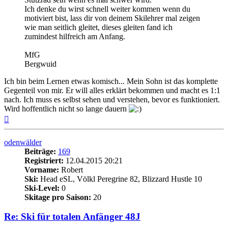
Ich denke du wirst schnell weiter kommen wenn du
motiviert bist, lass dir von deinem Skilehrer mal zeigen
wie man seitlich gleitet, dieses gleiten fand ich
zumindest hilfreich am Anfang.
MfG
Bergwuid
Ich bin beim Lernen etwas komisch... Mein Sohn ist das komplette
Gegenteil von mir. Er will alles erklärt bekommen und macht es 1:1
nach. Ich muss es selbst sehen und verstehen, bevor es funktioniert.
Wird hoffentlich nicht so lange dauern
Nach
oben
odenwälder
Beiträge:
169
Registriert:
12.04.2015 20:21
Vorname:
Robert
Ski:
Head eSL, Völkl Peregrine 82, Blizzard Hustle 10
Ski-Level:
0
Skitage pro Saison:
20
Re: Ski für totalen Anfänger 48J