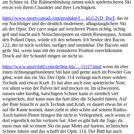
am Schnee ist. Die Rahmenbindung nimmt solch spielerischeren Ski
etwas von ihrem Charakter und ihrer Leichtigkeit.
https://www.sport-conrad.com/produkte/l ... gLG2vD_BwE
das ist
ein Nachfolger und der deutlich modernere, alltagstauglichere Ski
als der Opus. Der carvt sogar auf weicheren Pisten richtig, richtig
geil und macht auch Neuschneepisten zu einem Riesenspass. Anstatt
den Pollard Opus, würde ich den nehmen. Ich besitze den Bacon
122, der ist noch weicher, surfiger und unsinkbar. Die Bacons sind
geile Ski, wenn man mit der zentraleren Position zurechtkommt.
Druck auf der Schaufel mögen sie nicht so.
https://www.sport-bittl.com/de/line-bla ... 11117.html
wenn du eher
einen richtungsgebundenen Stil hast und gerne auch im Powder Gas
gibst, wäre das ein Ski. Der Optic 114 verlangt nach einer soliden
Technik und etwas Kraft. Er hat aber auch eine spielerische Note,
vor allem wenn der Pulver tief und trocken ist. Im schwereren,
nassen oder knollig, harschigem Schnee kann er ziemlich viel
wegstecken, dort kann man ihn hart über die Schaufel fahren. Auf
der Piste braucht er auch Technik und Kraft, es dauert etwas bis er
auf die Kante kommt, dann zieht er aber schön auf seinem Radius.
Auch härtere Pisten bringen ihn nicht in Verlegenheit, auch wenn er
dort eigentlich nichts verloren hat. Aber es gibt halt die Tage, da
muss man mit so einem Ski ein paar Meter auf hartem, technischen
Schnee fahren und das schafft der Optic 114. Der Bittl hat auch