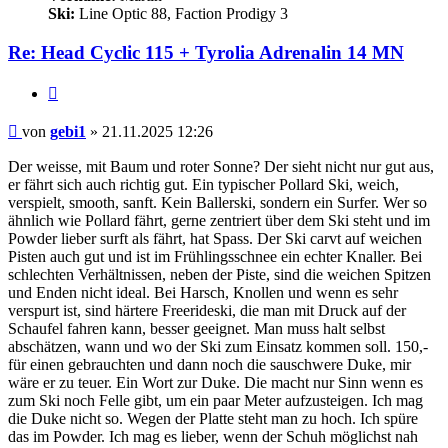
Ski:
Line Optic 88, Faction Prodigy 3
Re: Head Cyclic 115 + Tyrolia Adrenalin 14 MN
Zitieren
Beitrag
von
gebi1
»
21.11.2025 12:26
Der weisse, mit Baum und roter Sonne? Der sieht nicht nur gut aus,
er fährt sich auch richtig gut. Ein typischer Pollard Ski, weich,
verspielt, smooth, sanft. Kein Ballerski, sondern ein Surfer. Wer so
ähnlich wie Pollard fährt, gerne zentriert über dem Ski steht und im
Powder lieber surft als fährt, hat Spass. Der Ski carvt auf weichen
Pisten auch gut und ist im Frühlingsschnee ein echter Knaller. Bei
schlechten Verhältnissen, neben der Piste, sind die weichen Spitzen
und Enden nicht ideal. Bei Harsch, Knollen und wenn es sehr
verspurt ist, sind härtere Freerideski, die man mit Druck auf der
Schaufel fahren kann, besser geeignet. Man muss halt selbst
abschätzen, wann und wo der Ski zum Einsatz kommen soll. 150,-
für einen gebrauchten und dann noch die sauschwere Duke, mir
wäre er zu teuer. Ein Wort zur Duke. Die macht nur Sinn wenn es
zum Ski noch Felle gibt, um ein paar Meter aufzusteigen. Ich mag
die Duke nicht so. Wegen der Platte steht man zu hoch. Ich spüre
das im Powder. Ich mag es lieber, wenn der Schuh möglichst nah