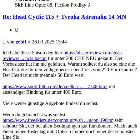
Ski:
Line Optic 88, Faction Prodigy 3
Re: Head Cyclic 115 + Tyrolia Adrenalin 14 MN
Zitieren
Beitrag
von
gebi1
»
26.03.2025 15:44
Ich habe diese Saison den hier
https://blisterreview.com/gear-
reviews/ ... ncis-bacon
für unter 200 CHF NEU gekauft. Der
Vorbesitzer hat ihn nie gefahren. Warum solltest du also so eine alte
Head Gurke für den völlig überrissenen Preis von 250 Euro kaufen?
Der Head ist nicht mehr als 50 Euro wert.
https://www.sport-bittl.com/de/voelkl-r ... _7348.html
mit
anständiger Bindung für unter 400 Euro.
Viele weiter günstige Angebote findest du selbst.
Wenn du gebrauchst was suchst:
https://www.freeskiers.net/community/sh ... acon-190cm
sehr
schöner Ski, der bei allen Bedingungen gut funktioniert. Macht auch
einen reinen Pistentag mit. Optisch immer noch einer der schönsten
Line Ski.