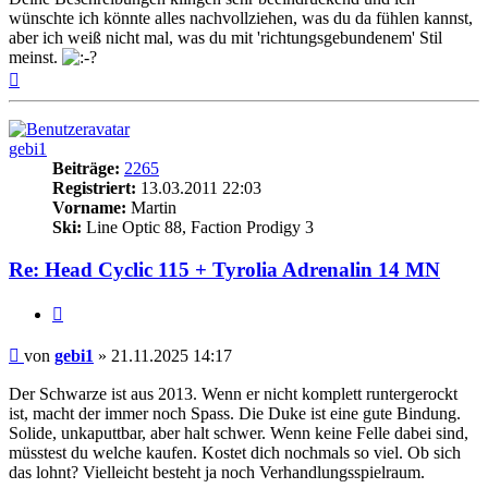
wünschte ich könnte alles nachvollziehen, was du da fühlen kannst,
aber ich weiß nicht mal, was du mit 'richtungsgebundenem' Stil
meinst.
Nach
oben
gebi1
Beiträge:
2265
Registriert:
13.03.2011 22:03
Vorname:
Martin
Ski:
Line Optic 88, Faction Prodigy 3
Re: Head Cyclic 115 + Tyrolia Adrenalin 14 MN
Zitieren
Beitrag
von
gebi1
»
21.11.2025 14:17
Der Schwarze ist aus 2013. Wenn er nicht komplett runtergerockt
ist, macht der immer noch Spass. Die Duke ist eine gute Bindung.
Solide, unkaputtbar, aber halt schwer. Wenn keine Felle dabei sind,
müsstest du welche kaufen. Kostet dich nochmals so viel. Ob sich
das lohnt? Vielleicht besteht ja noch Verhandlungsspielraum.