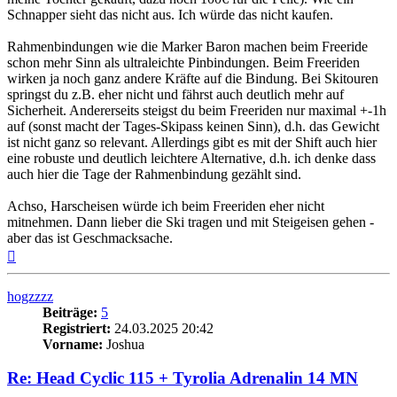
Schnapper sieht das nicht aus. Ich würde das nicht kaufen.
Rahmenbindungen wie die Marker Baron machen beim Freeride
schon mehr Sinn als ultraleichte Pinbindungen. Beim Freeriden
wirken ja noch ganz andere Kräfte auf die Bindung. Bei Skitouren
springst du z.B. eher nicht und fährst auch deutlich mehr auf
Sicherheit. Andererseits steigst du beim Freeriden nur maximal +-1h
auf (sonst macht der Tages-Skipass keinen Sinn), d.h. das Gewicht
ist nicht ganz so relevant. Allerdings gibt es mit der Shift auch hier
eine robuste und deutlich leichtere Alternative, d.h. ich denke dass
auch hier die Tage der Rahmenbindung gezählt sind.
Achso, Harscheisen würde ich beim Freeriden eher nicht
mitnehmen. Dann lieber die Ski tragen und mit Steigeisen gehen -
aber das ist Geschmacksache.
Nach
oben
hogzzzz
Beiträge:
5
Registriert:
24.03.2025 20:42
Vorname:
Joshua
Re: Head Cyclic 115 + Tyrolia Adrenalin 14 MN