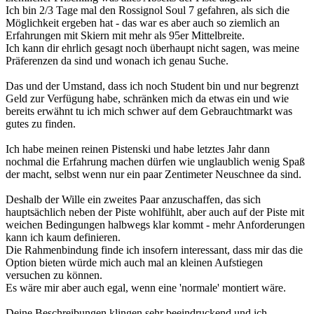
Ich bin 2/3 Tage mal den Rossignol Soul 7 gefahren, als sich die
Möglichkeit ergeben hat - das war es aber auch so ziemlich an
Erfahrungen mit Skiern mit mehr als 95er Mittelbreite.
Ich kann dir ehrlich gesagt noch überhaupt nicht sagen, was meine
Präferenzen da sind und wonach ich genau Suche.
Das und der Umstand, dass ich noch Student bin und nur begrenzt
Geld zur Verfügung habe, schränken mich da etwas ein und wie
bereits erwähnt tu ich mich schwer auf dem Gebrauchtmarkt was
gutes zu finden.
Ich habe meinen reinen Pistenski und habe letztes Jahr dann
nochmal die Erfahrung machen dürfen wie unglaublich wenig Spaß
der macht, selbst wenn nur ein paar Zentimeter Neuschnee da sind.
Deshalb der Wille ein zweites Paar anzuschaffen, das sich
hauptsächlich neben der Piste wohlfühlt, aber auch auf der Piste mit
weichen Bedingungen halbwegs klar kommt - mehr Anforderungen
kann ich kaum definieren.
Die Rahmenbindung finde ich insofern interessant, dass mir das die
Option bieten würde mich auch mal an kleinen Aufstiegen
versuchen zu können.
Es wäre mir aber auch egal, wenn eine 'normale' montiert wäre.
Deine Beschreibungen klingen sehr beeindruckend und ich