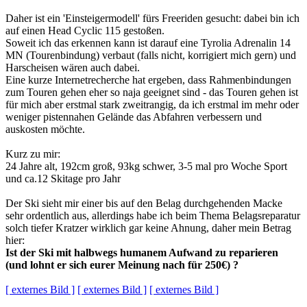
Daher ist ein 'Einsteigermodell' fürs Freeriden gesucht: dabei bin ich
auf einen Head Cyclic 115 gestoßen.
Soweit ich das erkennen kann ist darauf eine Tyrolia Adrenalin 14
MN (Tourenbindung) verbaut (falls nicht, korrigiert mich gern) und
Harscheisen wären auch dabei.
Eine kurze Internetrecherche hat ergeben, dass Rahmenbindungen
zum Touren gehen eher so naja geeignet sind - das Touren gehen ist
für mich aber erstmal stark zweitrangig, da ich erstmal im mehr oder
weniger pistennahen Gelände das Abfahren verbessern und
auskosten möchte.
Kurz zu mir:
24 Jahre alt, 192cm groß, 93kg schwer, 3-5 mal pro Woche Sport
und ca.12 Skitage pro Jahr
Der Ski sieht mir einer bis auf den Belag durchgehenden Macke
sehr ordentlich aus, allerdings habe ich beim Thema Belagsreparatur
solch tiefer Kratzer wirklich gar keine Ahnung, daher mein Betrag
hier:
Ist der Ski mit halbwegs humanem Aufwand zu reparieren
(und lohnt er sich eurer Meinung nach für 250€) ?
[ externes Bild ]
[ externes Bild ]
[ externes Bild ]