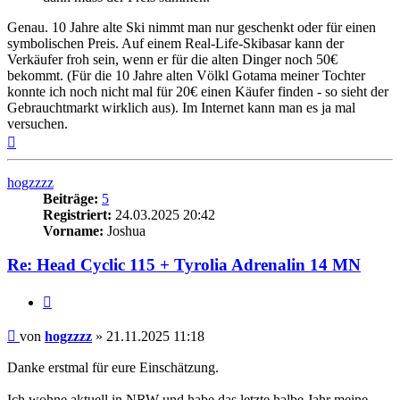
Genau. 10 Jahre alte Ski nimmt man nur geschenkt oder für einen
symbolischen Preis. Auf einem Real-Life-Skibasar kann der
Verkäufer froh sein, wenn er für die alten Dinger noch 50€
bekommt. (Für die 10 Jahre alten Völkl Gotama meiner Tochter
konnte ich noch nicht mal für 20€ einen Käufer finden - so sieht der
Gebrauchtmarkt wirklich aus). Im Internet kann man es ja mal
versuchen.
Nach
oben
hogzzzz
Beiträge:
5
Registriert:
24.03.2025 20:42
Vorname:
Joshua
Re: Head Cyclic 115 + Tyrolia Adrenalin 14 MN
Zitieren
Beitrag
von
hogzzzz
»
21.11.2025 11:18
Danke erstmal für eure Einschätzung.
Ich wohne aktuell in NRW und habe das letzte halbe Jahr meine