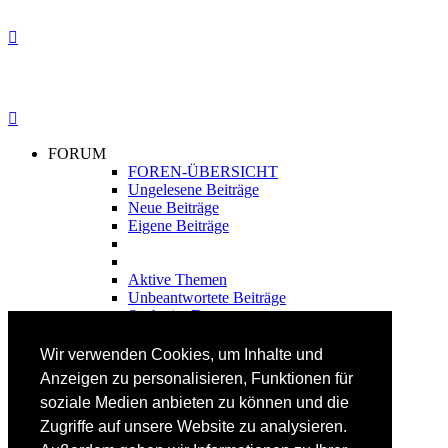
FORUM
FOREN-ÜBERSICHT
Ungelesene Beiträge
Neue Beiträge
Eigene Beiträge
Aktive Themen
Unbeantwortete Beiträge
Suche im Forum
FAHRTECHNIK
Wir verwenden Cookies, um Inhalte und
Einsteiger
Anzeigen zu personalisieren, Funktionen für
Fortgeschrittene
soziale Medien anbieten zu können und die
Lehrplan
Videoanalyse
Zugriffe auf unsere Website zu analysieren.