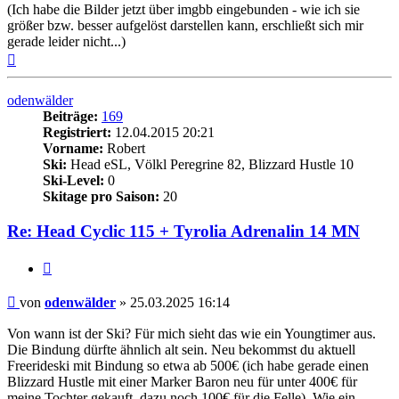
(Ich habe die Bilder jetzt über imgbb eingebunden - wie ich sie
größer bzw. besser aufgelöst darstellen kann, erschließt sich mir
gerade leider nicht...)
Nach
oben
odenwälder
Beiträge:
169
Registriert:
12.04.2015 20:21
Vorname:
Robert
Ski:
Head eSL, Völkl Peregrine 82, Blizzard Hustle 10
Ski-Level:
0
Skitage pro Saison:
20
Re: Head Cyclic 115 + Tyrolia Adrenalin 14 MN
Zitieren
Beitrag
von
odenwälder
»
25.03.2025 16:14
Von wann ist der Ski? Für mich sieht das wie ein Youngtimer aus.
Die Bindung dürfte ähnlich alt sein. Neu bekommst du aktuell
Freerideski mit Bindung so etwa ab 500€ (ich habe gerade einen
Blizzard Hustle mit einer Marker Baron neu für unter 400€ für
meine Tochter gekauft, dazu noch 100€ für die Felle). Wie ein