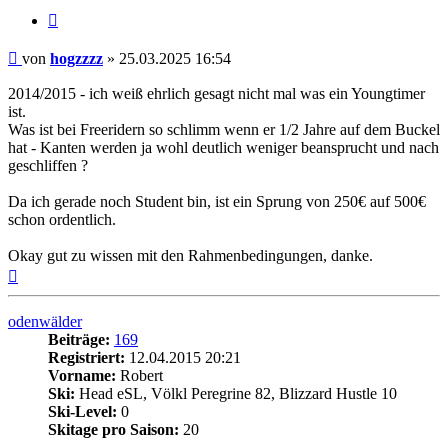
Zitieren
Beitrag
von
hogzzzz
»
25.03.2025 16:54
2014/2015 - ich weiß ehrlich gesagt nicht mal was ein Youngtimer
ist.
Was ist bei Freeridern so schlimm wenn er 1/2 Jahre auf dem Buckel
hat - Kanten werden ja wohl deutlich weniger beansprucht und nach
geschliffen ?
Da ich gerade noch Student bin, ist ein Sprung von 250€ auf 500€
schon ordentlich.
Okay gut zu wissen mit den Rahmenbedingungen, danke.
Nach
oben
odenwälder
Beiträge:
169
Registriert:
12.04.2015 20:21
Vorname:
Robert
Ski:
Head eSL, Völkl Peregrine 82, Blizzard Hustle 10
Ski-Level:
0
Skitage pro Saison:
20