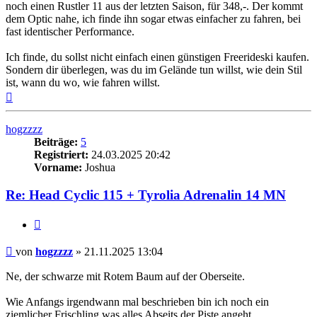
noch einen Rustler 11 aus der letzten Saison, für 348,-. Der kommt
dem Optic nahe, ich finde ihn sogar etwas einfacher zu fahren, bei
fast identischer Performance.
Ich finde, du sollst nicht einfach einen günstigen Freerideski kaufen.
Sondern dir überlegen, was du im Gelände tun willst, wie dein Stil
ist, wann du wo, wie fahren willst.
Nach
oben
hogzzzz
Beiträge:
5
Registriert:
24.03.2025 20:42
Vorname:
Joshua
Re: Head Cyclic 115 + Tyrolia Adrenalin 14 MN
Zitieren
Beitrag
von
hogzzzz
»
21.11.2025 13:04
Ne, der schwarze mit Rotem Baum auf der Oberseite.
Wie Anfangs irgendwann mal beschrieben bin ich noch ein
ziemlicher Frischling was alles Abseits der Piste angeht.