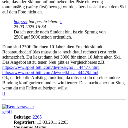
sein, dass der Ski nur auf und neben der Piste ein wenig
tourenmäßig (safety first) bewegt wurde, aber das sieht man dem Ski
auf dem Foto nicht an.
hogzzzz
hat geschrieben:
↑
25.03.2025 16:54
Da ich gerade noch Student bin, ist ein Sprung von
250€ auf 500€ schon ordentlich.
Dann sind 250€ für einen 10 Jahre alten Freerideski mit
Reparaturbedarf (das musst du ja noch drauf rechnen) erst recht
schmerzhaft. Du liegst dann bei 300€ für einen 10 Jahre alten Ski.
Das Angebot ist zu teuer. Neu gibt es Vergleichbares z.B.
https://www.sport-bittl.com/de/rossigno ... 44477.html
https://www.sport-bittl.com/de/voelkl-r ... 44479.html
Ok, da fehlt die Aufstiegsfunktion, da müsstest du dir eine andere
Bindung konfigurieren und es wird teurer. Das macht aber nur Sinn,
wenn du mit Fellen aufsteigen willst.
Nach
oben
gebi1
Beiträge:
2265
Registriert:
13.03.2011 22:03
Vorname:
Martin