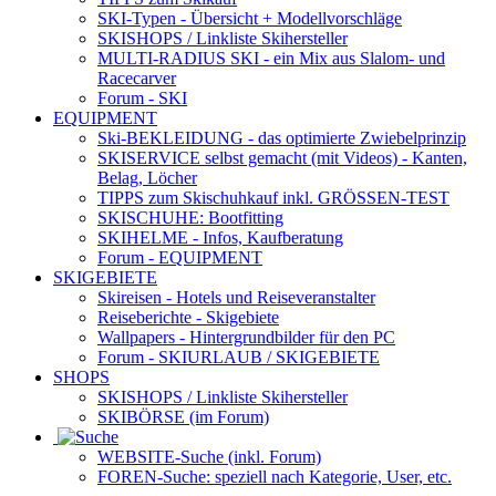
SKI-Typen
- Übersicht + Modellvorschläge
SKISHOPS / Linkliste Skihersteller
MULTI-RADIUS SKI
- ein Mix aus Slalom- und
Racecarver
Forum
- SKI
EQUIPMENT
Ski-BEKLEIDUNG
- das optimierte Zwiebelprinzip
SKISERVICE selbst gemacht
(mit Videos) - Kanten,
Belag, Löcher
TIPPS zum Skischuhkauf
inkl. GRÖSSEN-TEST
SKISCHUHE:
Bootfitting
SKIHELME
- Infos, Kaufberatung
Forum
- EQUIPMENT
SKIGEBIETE
Skireisen - Hotels und Reiseveranstalter
Reiseberichte - Skigebiete
Wallpapers
- Hintergrundbilder für den PC
Forum
- SKIURLAUB / SKIGEBIETE
SHOPS
SKISHOPS / Linkliste Skihersteller
SKIBÖRSE
(im Forum)
WEBSITE
-Suche (inkl. Forum)
FOREN
-Suche: speziell nach Kategorie, User, etc.