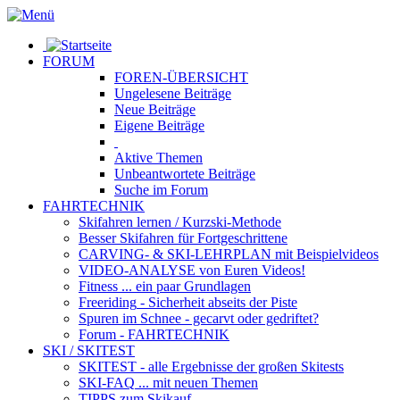
FORUM
FOREN-ÜBERSICHT
Ungelesene
Beiträge
Neue
Beiträge
Eigene
Beiträge
Aktive
Themen
Unbeantwortete
Beiträge
Suche im Forum
FAHRTECHNIK
Skifahren lernen
/ Kurzski-Methode
Besser Skifahren
für Fortgeschrittene
CARVING- & SKI-LEHRPLAN
mit Beispielvideos
VIDEO-ANALYSE
von Euren Videos!
Fitness
... ein paar Grundlagen
Freeriding
- Sicherheit abseits der Piste
Spuren im Schnee
- gecarvt oder gedriftet?
Forum
- FAHRTECHNIK
SKI / SKITEST
SKITEST
- alle Ergebnisse der großen Skitests
SKI-FAQ
... mit neuen Themen
TIPPS zum Skikauf