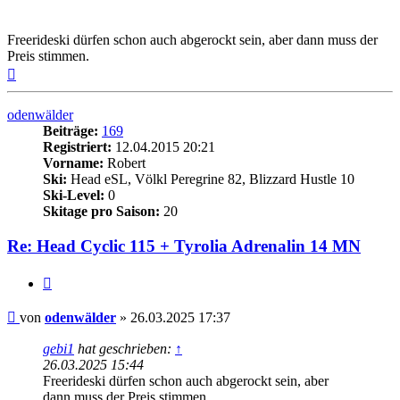
Freerideski dürfen schon auch abgerockt sein, aber dann muss der
Preis stimmen.
Nach
oben
odenwälder
Beiträge:
169
Registriert:
12.04.2015 20:21
Vorname:
Robert
Ski:
Head eSL, Völkl Peregrine 82, Blizzard Hustle 10
Ski-Level:
0
Skitage pro Saison:
20
Re: Head Cyclic 115 + Tyrolia Adrenalin 14 MN
Zitieren
Beitrag
von
odenwälder
»
26.03.2025 17:37
gebi1
hat geschrieben:
↑
26.03.2025 15:44
Freerideski dürfen schon auch abgerockt sein, aber
dann muss der Preis stimmen.