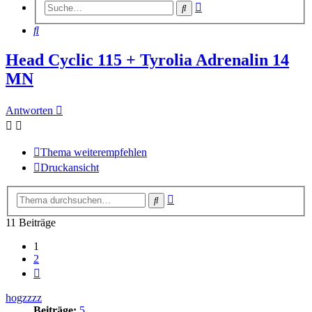
Erweiterte
Suche
Suche
Suche
Head Cyclic 115 + Tyrolia Adrenalin 14
MN
Antworten
Thema weiterempfehlen
Druckansicht
Erweiterte
Suche
Suche
11 Beiträge
1
2
Nächste
hogzzzz
Beiträge:
5