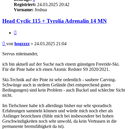
Registriert:
24.03.2025 20:42
Vorname:
Joshua
Head Cyclic 115 + Tyrolia Adrenalin 14 MN
Zitieren
Beitrag
von
hogzzzz
»
24.03.2025 21:04
Servus miteinander,
ich bin aktuell auf der Suche nach einem günstigen Freeride-Ski.
Für die Piste habe ich einen Atomic Redster S9 2020/2021.
Ski-Technik auf der Piste ist sehr ordentlich - saubere Carving-
Schwünge auch in steilem Gelände (bei entsprechend guten
Bedingungen) sind kein Problem - auch Buckel und schlechte Sicht
nicht.
Im Tiefschnee habe ich allerdings bisher nur sehr sporadisch
Erfahrungen sammeln können und würde mich noch eher als
Anfänger bezeichnen (fühle mich bei insbesondere bei hohen
Geschwindigkeiten noch sehr unwohl, da kein Vertrauen in die
permanente bremsfähigkeit da ist).