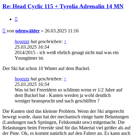
Re: Head Cyclic 115 + Tyrolia Adrenalin 14 MN
Zitieren
Beitrag
von
odenwälder
»
26.03.2025 11:16
hogzzzz
hat geschrieben:
↑
25.03.2025 16:54
2014/2015 - ich weiß ehrlich gesagt nicht mal was ein
Youngtimer ist.
Der Ski hat schon 10 Winter auf dem Buckel.
hogzzzz
hat geschrieben:
↑
25.03.2025 16:54
Was ist bei Freeridern so schlimm wenn er 1/2 Jahre auf
dem Buckel hat - Kanten werden ja wohl deutlich
weniger beansprucht und nach geschliffen ?
Die Kanten sind das kleinste Problem. Wenn der Ski artgerecht
bewegt wurde, dann hat der mechanisch einige harte Belastungen
(Landungen nach Sprüngen, Felskontakt usw) mitgemacht. Die
Belastungen beim Freeride sind für das Material viel größer als auf
der Piste. Ok, es kommt natürlich auf den Fahrer an. Es kann auch