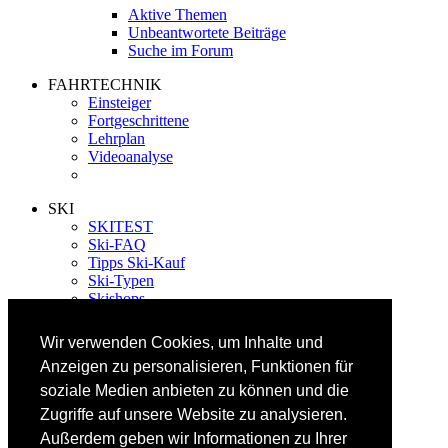
Aktive Themen
Unbeantwortete Beiträge
Suche im Forum
FAHRTECHNIK
Einsteiger
Fortgeschrittene
Lehrplan
Videoanalyse
SKI
SKITEST
Ski-FAQ
Tipps Ski-Kauf
Ski-Typen
Skishops
EQUIPMENT
Wir verwenden Cookies, um Inhalte und
Skibekleidung
Anzeigen zu personalisieren, Funktionen für
Skischuhe
Bootfitting
soziale Medien anbieten zu können und die
Skihelme
Zugriffe auf unsere Website zu analysieren.
Skiservice selbst
Außerdem geben wir Informationen zu Ihrer