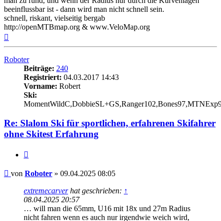
man zu rund, und wenn der Radius nur durch die Kurvenlagen
beeinflussbar ist - dann wird man nicht schnell sein.
schnell, riskant, vielseitig bergab
http://openMTBmap.org & www.VeloMap.org
Nach
oben
Roboter
Beiträge:
240
Registriert:
04.03.2017 14:43
Vorname:
Robert
Ski:
MomentWildC,DobbieSL+GS,Ranger102,Bones97,MTNExp
Re: Slalom Ski für sportlichen, erfahrenen Skifahrer
ohne Skitest Erfahrung
Zitieren
Beitrag
von
Roboter
»
09.04.2025 08:05
extremecarver
hat geschrieben:
↑
08.04.2025 20:57
… will man die 65mm, U16 mit 18x und 27m Radius
nicht fahren wenn es auch nur irgendwie weich wird,