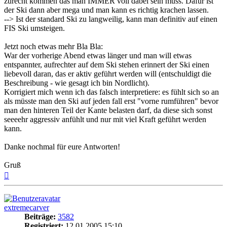
zurecht kommen das man IMMER voll dabei sein muss. Dafür ist
der Ski dann aber mega und man kann es richtig krachen lassen.
--> Ist der standard Ski zu langweilig, kann man definitiv auf einen
FIS Ski umsteigen.
Jetzt noch etwas mehr Bla Bla:
War der vorherige Abend etwas länger und man will etwas
entspannter, aufrechter auf dem Ski stehen erinnert der Ski einen
liebevoll daran, das er aktiv geführt werden will (entschuldigt die
Beschreibung - wie gesagt ich bin Nordlicht).
Korrigiert mich wenn ich das falsch interpretiere: es fühlt sich so an
als müsste man den Ski auf jeden fall erst "vorne rumführen" bevor
man den hinteren Teil der Kante belasten darf, da diese sich sonst
seeeehr aggressiv anfühlt und nur mit viel Kraft geführt werden
kann.
Danke nochmal für eure Antworten!
Gruß
Nach
oben
extremecarver
Beiträge:
3582
Registriert:
12.01.2005 15:10