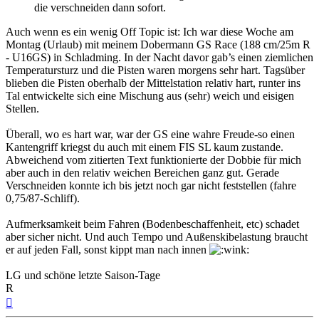
die verschneiden dann sofort.
Auch wenn es ein wenig Off Topic ist: Ich war diese Woche am
Montag (Urlaub) mit meinem Dobermann GS Race (188 cm/25m R
- U16GS) in Schladming. In der Nacht davor gab’s einen ziemlichen
Temperatursturz und die Pisten waren morgens sehr hart. Tagsüber
blieben die Pisten oberhalb der Mittelstation relativ hart, runter ins
Tal entwickelte sich eine Mischung aus (sehr) weich und eisigen
Stellen.
Überall, wo es hart war, war der GS eine wahre Freude-so einen
Kantengriff kriegst du auch mit einem FIS SL kaum zustande.
Abweichend vom zitierten Text funktionierte der Dobbie für mich
aber auch in den relativ weichen Bereichen ganz gut. Gerade
Verschneiden konnte ich bis jetzt noch gar nicht feststellen (fahre
0,75/87-Schliff).
Aufmerksamkeit beim Fahren (Bodenbeschaffenheit, etc) schadet
aber sicher nicht. Und auch Tempo und Außenskibelastung braucht
er auf jeden Fall, sonst kippt man nach innen
LG und schöne letzte Saison-Tage
R
Nach
oben