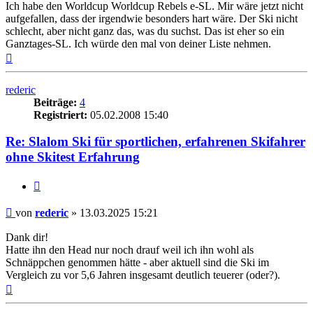
Ich habe den Worldcup Worldcup Rebels e-SL. Mir wäre jetzt nicht
aufgefallen, dass der irgendwie besonders hart wäre. Der Ski nicht
schlecht, aber nicht ganz das, was du suchst. Das ist eher so ein
Ganztages-SL. Ich würde den mal von deiner Liste nehmen.
Nach
oben
rederic
Beiträge:
4
Registriert:
05.02.2008 15:40
Re: Slalom Ski für sportlichen, erfahrenen Skifahrer
ohne Skitest Erfahrung
Zitieren
Beitrag
von
rederic
»
13.03.2025 15:21
Dank dir!
Hatte ihn den Head nur noch drauf weil ich ihn wohl als
Schnäppchen genommen hätte - aber aktuell sind die Ski im
Vergleich zu vor 5,6 Jahren insgesamt deutlich teuerer (oder?).
Nach
oben