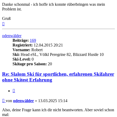
Danke schonmal - ich hoffe ich konnte rüberbringen was mein
Problem ist.
Gruß
Nach
oben
odenwälder
Beiträge:
169
Registriert:
12.04.2015 20:21
Vorname:
Robert
Ski:
Head eSL, Völkl Peregrine 82, Blizzard Hustle 10
Ski-Level:
0
Skitage pro Saison:
20
Re: Slalom Ski für sportlichen, erfahrenen Skifahrer
ohne Skitest Erfahrung
Zitieren
Beitrag
von
odenwälder
»
13.03.2025 15:14
Also, deine Frage kann ich dir nicht beantworten. Aber soviel schon
mal: