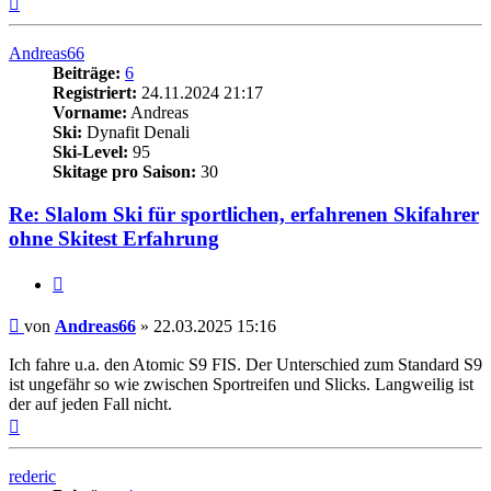
oben
Andreas66
Beiträge:
6
Registriert:
24.11.2024 21:17
Vorname:
Andreas
Ski:
Dynafit Denali
Ski-Level:
95
Skitage pro Saison:
30
Re: Slalom Ski für sportlichen, erfahrenen Skifahrer
ohne Skitest Erfahrung
Zitieren
Beitrag
von
Andreas66
»
22.03.2025 15:16
Ich fahre u.a. den Atomic S9 FIS. Der Unterschied zum Standard S9
ist ungefähr so wie zwischen Sportreifen und Slicks. Langweilig ist
der auf jeden Fall nicht.
Nach
oben
rederic