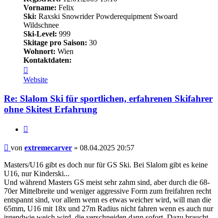
Vorname:
Felix
Ski:
Raxski Snowrider Powderequipment Swoard
Wildschnee
Ski-Level:
999
Skitage pro Saison:
30
Wohnort:
Wien
Kontaktdaten:
Kontaktdaten
von
Website
extremecarver
Re: Slalom Ski für sportlichen, erfahrenen Skifahrer
ohne Skitest Erfahrung
Zitieren
Beitrag
von
extremecarver
»
08.04.2025 20:57
Masters/U16 gibt es doch nur für GS Ski. Bei Slalom gibt es keine
U16, nur Kinderski...
Und während Masters GS meist sehr zahm sind, aber durch die 68-
70er Mittelbreite und weniger aggressive Form zum freifahren recht
entspannt sind, vor allem wenn es etwas weicher wird, will man die
65mm, U16 mit 18x und 27m Radius nicht fahren wenn es auch nur
irgendwie weich wird, die verschneiden dann sofort. Dazu braucht