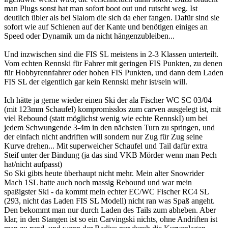
man Plugs sonst hat man sofort boot out und rutscht weg. Ist
deutlich übler als bei Slalom die sich da eher fangen. Dafür sind sie
sofort wie auf Schienen auf der Kante und benötigen einiges an
Speed oder Dynamik um da nicht hängenzubleiben...
Und inzwischen sind die FIS SL meistens in 2-3 Klassen unterteilt.
Vom echten Rennski für Fahrer mit geringen FIS Punkten, zu denen
für Hobbyrennfahrer oder hohen FIS Punkten, und dann dem Laden
FIS SL der eigentlich gar kein Rennski mehr ist/sein will.
Ich hätte ja gerne wieder einen Ski der ala Fischer WC SC 03/04
(mit 123mm Schaufel) kompromisslos zum carven ausgelegt ist, mit
viel Rebound (statt möglichst wenig wie echte RennskI) um bei
jedem Schwungende 3-4m in den nächsten Turn zu springen, und
der einfach nicht andriften will sondern nur Zug für Zug seine
Kurve drehen... Mit superweicher Schaufel und Tail dafür extra
Steif unter der Bindung (ja das sind VKB Mörder wenn man Pech
hat/nicht aufpasst)
So Ski gibts heute überhaupt nicht mehr. Mein alter Snowrider
Mach 1SL hatte auch noch massig Rebound und war mein
spaßigster Ski - da kommt mein echter EC/WC Fischer RC4 SL
(293, nicht das Laden FIS SL Modell) nicht ran was Spaß angeht.
Den bekommt man nur durch Laden des Tails zum abheben. Aber
klar, in den Stangen ist so ein Carvingski nichts, ohne Andriften ist