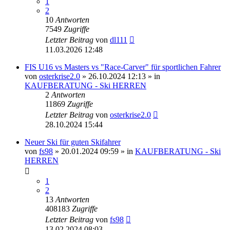
1
2
10
Antworten
7549
Zugriffe
Letzter Beitrag
von
dl111
11.03.2026 12:48
FIS U16 vs Masters vs "Race-Carver" für sportlichen Fahrer
von
osterkrise2.0
» 26.10.2024 12:13 » in
KAUFBERATUNG - Ski HERREN
2
Antworten
11869
Zugriffe
Letzter Beitrag
von
osterkrise2.0
28.10.2024 15:44
Neuer Ski für guten Skifahrer
von
fs98
» 20.01.2024 09:59 » in
KAUFBERATUNG - Ski
HERREN
1
2
13
Antworten
408183
Zugriffe
Letzter Beitrag
von
fs98
13.02.2024 08:03