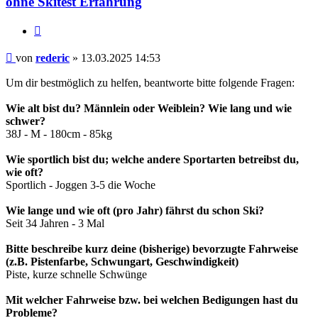
ohne Skitest Erfahrung
Zitieren
Beitrag
von
rederic
»
13.03.2025 14:53
Um dir bestmöglich zu helfen, beantworte bitte folgende Fragen:
Wie alt bist du? Männlein oder Weiblein? Wie lang und wie
schwer?
38J - M - 180cm - 85kg
Wie sportlich bist du; welche andere Sportarten betreibst du,
wie oft?
Sportlich - Joggen 3-5 die Woche
Wie lange und wie oft (pro Jahr) fährst du schon Ski?
Seit 34 Jahren - 3 Mal
Bitte beschreibe kurz deine (bisherige) bevorzugte Fahrweise
(z.B. Pistenfarbe, Schwungart, Geschwindigkeit)
Piste, kurze schnelle Schwünge
Mit welcher Fahrweise bzw. bei welchen Bedigungen hast du
Probleme?