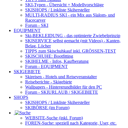
SKI-Typen
- Übersicht + Modellvorschläge
SKISHOPS / Linkliste Skihersteller
MULTI-RADIUS SKI
- ein Mix aus Slalom- und
Racecarver
Forum
- SKI
EQUIPMENT
Ski-BEKLEIDUNG
- das optimierte Zwiebelprinzip
SKISERVICE selbst gemacht
(mit Videos) - Kanten,
Belag, Löcher
TIPPS zum Skischuhkauf
inkl. GRÖSSEN-TEST
SKISCHUHE:
Bootfitting
SKIHELME
- Infos, Kaufberatung
Forum
- EQUIPMENT
SKIGEBIETE
Skireisen - Hotels und Reiseveranstalter
Reiseberichte - Skigebiete
Wallpapers
- Hintergrundbilder für den PC
Forum
- SKIURLAUB / SKIGEBIETE
SHOPS
SKISHOPS / Linkliste Skihersteller
SKIBÖRSE
(im Forum)
WEBSITE
-Suche (inkl. Forum)
FOREN
-Suche: speziell nach Kategorie, User, etc.