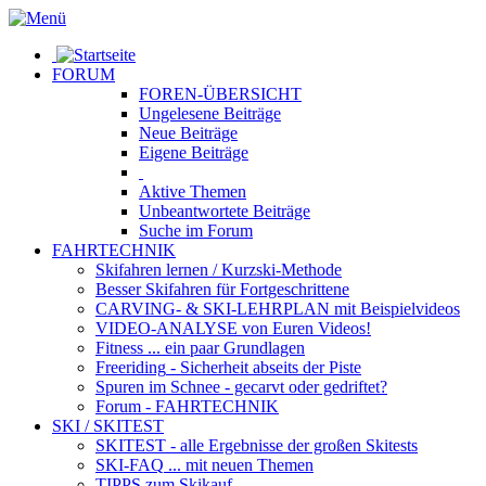
FORUM
FOREN-ÜBERSICHT
Ungelesene
Beiträge
Neue
Beiträge
Eigene
Beiträge
Aktive
Themen
Unbeantwortete
Beiträge
Suche im Forum
FAHRTECHNIK
Skifahren lernen
/ Kurzski-Methode
Besser Skifahren
für Fortgeschrittene
CARVING- & SKI-LEHRPLAN
mit Beispielvideos
VIDEO-ANALYSE
von Euren Videos!
Fitness
... ein paar Grundlagen
Freeriding
- Sicherheit abseits der Piste
Spuren im Schnee
- gecarvt oder gedriftet?
Forum
- FAHRTECHNIK
SKI / SKITEST
SKITEST
- alle Ergebnisse der großen Skitests
SKI-FAQ
... mit neuen Themen
TIPPS zum Skikauf