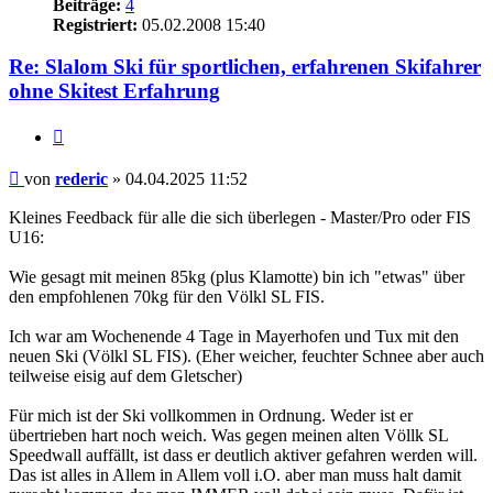
Beiträge:
4
Registriert:
05.02.2008 15:40
Re: Slalom Ski für sportlichen, erfahrenen Skifahrer
ohne Skitest Erfahrung
Zitieren
Beitrag
von
rederic
»
04.04.2025 11:52
Kleines Feedback für alle die sich überlegen - Master/Pro oder FIS
U16:
Wie gesagt mit meinen 85kg (plus Klamotte) bin ich "etwas" über
den empfohlenen 70kg für den Völkl SL FIS.
Ich war am Wochenende 4 Tage in Mayerhofen und Tux mit den
neuen Ski (Völkl SL FIS). (Eher weicher, feuchter Schnee aber auch
teilweise eisig auf dem Gletscher)
Für mich ist der Ski vollkommen in Ordnung. Weder ist er
übertrieben hart noch weich. Was gegen meinen alten Völlk SL
Speedwall auffällt, ist dass er deutlich aktiver gefahren werden will.
Das ist alles in Allem in Allem voll i.O. aber man muss halt damit