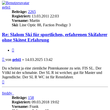
gebi1
Beiträge:
2265
Registriert:
13.03.2011 22:03
Vorname:
Martin
Ski:
Line Optic 88, Faction Prodigy 3
Re: Slalom Ski für sportlichen, erfahrenen Skifahrer
ohne Skitest Erfahrung
Zitieren
Beitrag
von
gebi1
»
14.03.2025 13:42
Du scheinst ja eine ziemliche Pistenkanone zu sein. FIS SL. Der
Völkl ist der schmalste. Der SL R ist weicher, gut für Master und
Jugendliche. Der SL R WC ist für Rennfahrer.
Nach
oben
freddy_
Beiträge:
158
Registriert:
09.03.2018 19:02
Vorname:
Frank