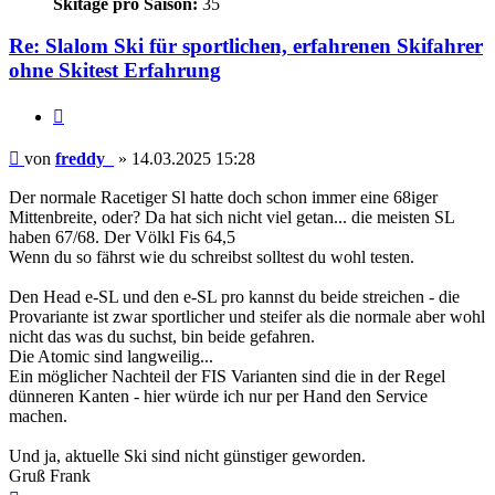
Skitage pro Saison:
35
Re: Slalom Ski für sportlichen, erfahrenen Skifahrer
ohne Skitest Erfahrung
Zitieren
Beitrag
von
freddy_
»
14.03.2025 15:28
Der normale Racetiger Sl hatte doch schon immer eine 68iger
Mittenbreite, oder? Da hat sich nicht viel getan... die meisten SL
haben 67/68. Der Völkl Fis 64,5
Wenn du so fährst wie du schreibst solltest du wohl testen.
Den Head e-SL und den e-SL pro kannst du beide streichen - die
Provariante ist zwar sportlicher und steifer als die normale aber wohl
nicht das was du suchst, bin beide gefahren.
Die Atomic sind langweilig...
Ein möglicher Nachteil der FIS Varianten sind die in der Regel
dünneren Kanten - hier würde ich nur per Hand den Service
machen.
Und ja, aktuelle Ski sind nicht günstiger geworden.
Gruß Frank
Nach