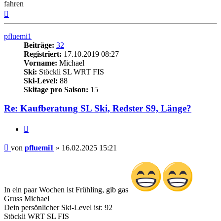
fahren
Nach
oben
pfluemi1
Beiträge:
32
Registriert:
17.10.2019 08:27
Vorname:
Michael
Ski:
Stöckli SL WRT FIS
Ski-Level:
88
Skitage pro Saison:
15
Re: Kaufberatung SL Ski, Redster S9, Länge?
Zitieren
Beitrag
von
pfluemi1
»
16.02.2025 15:21
In ein paar Wochen ist Frühling, gib gas
Gruss Michael
Dein persönlicher Ski-Level ist: 92
Stöckli WRT SL FIS