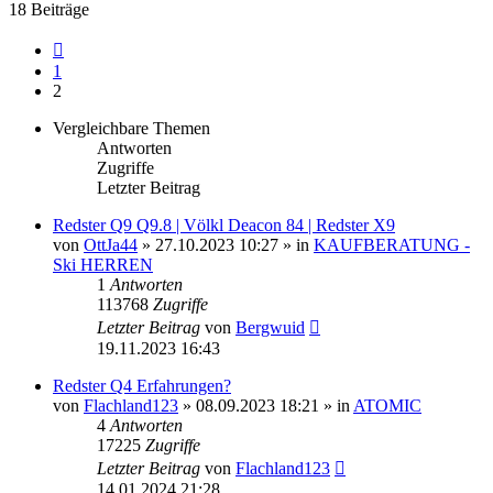
18 Beiträge
Vorherige
1
2
Vergleichbare Themen
Antworten
Zugriffe
Letzter Beitrag
Redster Q9 Q9.8 | Völkl Deacon 84 | Redster X9
von
OttJa44
» 27.10.2023 10:27 » in
KAUFBERATUNG -
Ski HERREN
1
Antworten
113768
Zugriffe
Letzter Beitrag
von
Bergwuid
19.11.2023 16:43
Redster Q4 Erfahrungen?
von
Flachland123
» 08.09.2023 18:21 » in
ATOMIC
4
Antworten
17225
Zugriffe
Letzter Beitrag
von
Flachland123
14.01.2024 21:28