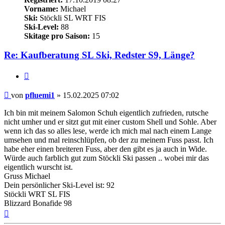
Vorname:
Michael
Ski:
Stöckli SL WRT FIS
Ski-Level:
88
Skitage pro Saison:
15
Re: Kaufberatung SL Ski, Redster S9, Länge?
Zitieren
Beitrag
von
pfluemi1
»
15.02.2025 07:02
Ich bin mit meinem Salomon Schuh eigentlich zufrieden, rutsche
nicht umher und er sitzt gut mit einer custom Shell und Sohle. Aber
wenn ich das so alles lese, werde ich mich mal nach einem Lange
umsehen und mal reinschlüpfen, ob der zu meinem Fuss passt. Ich
habe eher einen breiteren Fuss, aber den gibt es ja auch in Wide.
Würde auch farblich gut zum Stöckli Ski passen .. wobei mir das
eigentlich wurscht ist.
Gruss Michael
Dein persönlicher Ski-Level ist: 92
Stöckli WRT SL FIS
Blizzard Bonafide 98
Nach
oben