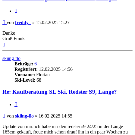
Zitieren
Beitrag
von
freddy_
»
15.02.2025 15:27
Danke
Gruß Frank
Nach
oben
skiing-flo
Beiträge:
6
Registriert:
12.02.2025 14:56
Vorname:
Florian
Ski-Level:
68
Re: Kaufberatung SL Ski, Redster S9, Länge?
Zitieren
Beitrag
von
skiing-flo
»
16.02.2025 14:55
Update von mir: ich habe mir den redster s9 24/25 in der Länge
165cm gekauft, freue mich schon drauf ihn in ein paar Wochen zu