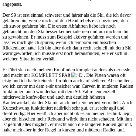
angepasst.
Der S9 ist erst einmal schwerer und härter als die Ski, die ich davor
gefahren bin, werde mich auf den Head rebels e-slr beziehen, den
ich zuvor gefahren bin. Die ersten Abfahrten habe ich noch
gebraucht um den Ski besser kennenzulernen und um mich an ihn
zu gewöhnen. Er muss zum Beispiel aktiver gefahren werden und
lässt es mich gleich spuren, wenn ich temporär ein bisschen
Rückenlage hatte. Ich bin aber doch dann recht schnell mit dem Ski
warmgeworden, ich musste erst noch herausfinden, wie er sich in
welchen Situationen verhält.
Er fährt sich nach meinem Empfinden komplett anders als der e-slr
und macht mir KOMPLETT SPAß
. Die Pisten waren oft
eisig und ich hatte keinerlei Problem auch auf steileren Abschnitten,
wo ich zuvor mit dem e-slr unsicher war. Carven in mittleren Radien
funktioniert auch wunderbar mit dem S9. Fahre tendenziell
mittlerweile kraftvoller und auch mit deutlich höheren
Kantenwinkel, da der Ski mir auch mehr Sicherheit vermittelt. Auch
Kurzschwung funktioniert natürlich sehr gut, er ist sehr agil und
drehfreudig. Hier weiß ich aber nicht ob es an meiner Technik liegt,
aber ein bisschen mehr Rebound würde ihm nicht schaden. Mit ihm
ist gefühlt alles möglich, er macht auch die längeren Radien gut mit,
halte mich aber in der Regel in kurzen und mittleren Radien auf.