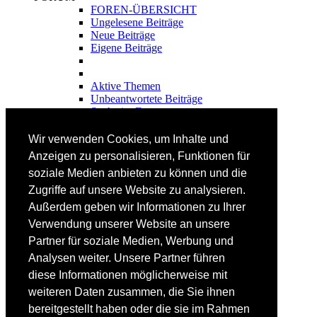
FOREN-ÜBERSICHT
Ungelesene Beiträge
Neue Beiträge
Eigene Beiträge
Aktive Themen
Unbeantwortete Beiträge
Suche im Forum
FAHRTECHNIK
Wir verwenden Cookies, um Inhalte und
Einsteiger
Anzeigen zu personalisieren, Funktionen für
Fortgeschrittene
soziale Medien anbieten zu können und die
Lehrplan
Videoanalyse
Zugriffe auf unsere Website zu analysieren.
Außerdem geben wir Informationen zu Ihrer
SKI
Verwendung unserer Website an unsere
SKITEST
Partner für soziale Medien, Werbung und
Ski-FAQ
Analysen weiter. Unsere Partner führen
Tipps Ski-Kauf
Ski-Typen
diese Informationen möglicherweise mit
Skishops
weiteren Daten zusammen, die Sie ihnen
bereitgestellt haben oder die sie im Rahmen
EQUIPMENT