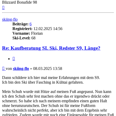
Blizzard Bonafide 98
Nach
oben
skiing-flo
Beiträge:
6
Registriert:
12.02.2025 14:56
Vorname:
Florian
Ski-Level:
68
Re: Kaufberatung SL Ski, Redster S9, Länge?
Zitieren
Beitrag
von
skiing-flo
»
08.03.2025 13:58
Dann schildere ich hier mal meine Erfahrungen mit dem S9.
Ich bin den Ski über Fasching in Kühtai gefahren.
Mein Schuh wurde mit Hitze auf meinen Fuß angepasst. Nun kann
ich den Schuh sehr fest machen ohne das er irgendwo drückt oder
schmerzt. So habe ich nach meinem empfinden einen guten Halt
ohne herumzurutschen. Der Schuh ist für meine Fußform
wahrscheinlich nicht perfekt, aber ich bin mit dem Ergebnis sehr
zufrieden. Zudem wurde mir noch eine Einlegesohle für meinen Fuß