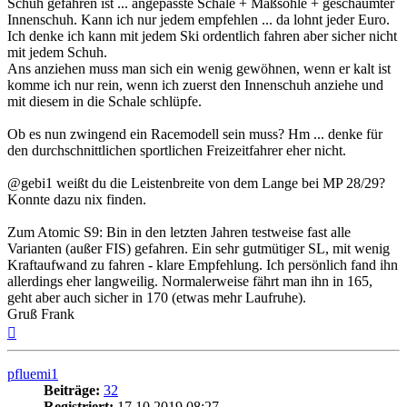
Schuh gefahren ist ... angepasste Schale + Maßsohle + geschäumter
Innenschuh. Kann ich nur jedem empfehlen ... da lohnt jeder Euro.
Ich denke ich kann mit jedem Ski ordentlich fahren aber sicher nicht
mit jedem Schuh.
Ans anziehen muss man sich ein wenig gewöhnen, wenn er kalt ist
komme ich nur rein, wenn ich zuerst den Innenschuh anziehe und
mit diesem in die Schale schlüpfe.
Ob es nun zwingend ein Racemodell sein muss? Hm ... denke für
den durchschnittlichen sportlichen Freizeitfahrer eher nicht.
@gebi1
weißt du die Leistenbreite von dem Lange bei MP 28/29?
Konnte dazu nix finden.
Zum Atomic S9: Bin in den letzten Jahren testweise fast alle
Varianten (außer FIS) gefahren. Ein sehr gutmütiger SL, mit wenig
Kraftaufwand zu fahren - klare Empfehlung. Ich persönlich fand ihn
allerdings eher langweilig. Normalerweise fährt man ihn in 165,
geht aber auch sicher in 170 (etwas mehr Laufruhe).
Gruß Frank
Nach
oben
pfluemi1
Beiträge:
32
Registriert:
17.10.2019 08:27