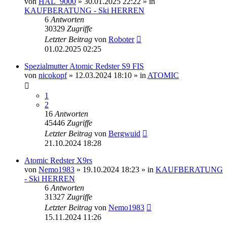
von
HAL_9000
» 30.01.2025 22:22 » in
KAUFBERATUNG - Ski HERREN
6
Antworten
30329
Zugriffe
Letzter Beitrag
von
Roboter
01.02.2025 02:25
Spezialmutter Atomic Redster S9 FIS
von
nicokopf
» 12.03.2024 18:10 » in
ATOMIC
1
2
16
Antworten
45446
Zugriffe
Letzter Beitrag
von
Bergwuid
21.10.2024 18:28
Atomic Redster X9rs
von
Nemo1983
» 19.10.2024 18:23 » in
KAUFBERATUNG
- Ski HERREN
6
Antworten
31327
Zugriffe
Letzter Beitrag
von
Nemo1983
15.11.2024 11:26