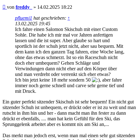
Beitrag
von
freddy_
»
14.02.2025 18:22
pfluemi1
hat geschrieben:
↑
13.02.2025 19:45
Ich fahre einen Salomon Skischuh mit einer Custom
Sohle. Die habe ich mir mal vor Jahren anfertigen
lassen und die ist super. Aber glaube so hart und
sportlich ist der schuh jetzt nicht, aber sau bequem. Mit
dem kann ich den ganzen Tag fahren, eine Woche lang,
ohne das etwas schmerzt. Ist so ein Raceschuh nicht
doch eher umbequem? Gehen Schläge und
Verwindungen dann nicht eher auf den Körper über
und man verdreht oder verrenkt sich eher etwas?
Ich bin jetzt keine 18 mehr sondern 50
, aber fahre
immer noch gerne schnell und carve sehr gerne tief und
mit Druck.
Ein guter perfekt sitzender Skischuh ist sehr bequem! Ein nicht gut
sitzender Schuh ist unbequem, er drückt oder er ist zu weit und man
rutscht in ihm hin und her - dann macht man ihn fester zu dann
drückt er ebenfalls, .... man hat kein Gefühl für den Ski, das
Sprunggelenk arbeitet aber es kommt nix am Ski an,...
Das merkt man jedoch erst, wenn man mal einen sehr gut sitzenden