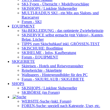
SKI-Typen
- Übersicht + Modellvorschläge
SKISHOPS / Linkliste Skihersteller
MULTI-RADIUS SKI
- ein Mix aus Slalom- und
Racecarver
Forum
- SKI
EQUIPMENT
Ski-BEKLEIDUNG
- das optimierte Zwiebelprinzip
SKISERVICE selbst gemacht
(mit Videos) - Kanten,
Belag, Löcher
TIPPS zum Skischuhkauf
inkl. GRÖSSEN-TEST
SKISCHUHE:
Bootfitting
SKIHELME
- Infos, Kaufberatung
Forum
- EQUIPMENT
SKIGEBIETE
Skireisen - Hotels und Reiseveranstalter
Reiseberichte - Skigebiete
Wallpapers
- Hintergrundbilder für den PC
Forum
- SKIURLAUB / SKIGEBIETE
SHOPS
SKISHOPS / Linkliste Skihersteller
SKIBÖRSE
(im Forum)
WEBSITE
-Suche (inkl. Forum)
FOREN
-Suche: speziell nach Kategorie, User, etc.