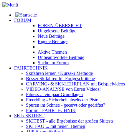
FORUM
FOREN-ÜBERSICHT
Ungelesene
Beiträge
Neue
Beiträge
Eigene
Beiträge
Aktive
Themen
Unbeantwortete
Beiträge
Suche im Forum
FAHRTECHNIK
Skifahren lernen
/ Kurzski-Methode
Besser Skifahren
für Fortgeschrittene
CARVING- & SKI-LEHRPLAN
mit Beispielvideos
VIDEO-ANALYSE
von Euren Videos!
Fitness
... ein paar Grundlagen
Freeriding
- Sicherheit abseits der Piste
Spuren im Schnee
- gecarvt oder gedriftet?
Forum
- FAHRTECHNIK
SKI / SKITEST
SKITEST
- alle Ergebnisse der großen Skitests
SKI-FAQ
... mit neuen Themen
TIPPS zum Skikauf