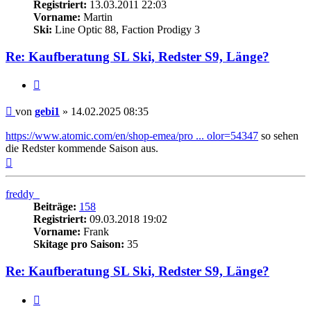
Registriert:
13.03.2011 22:03
Vorname:
Martin
Ski:
Line Optic 88, Faction Prodigy 3
Re: Kaufberatung SL Ski, Redster S9, Länge?
Zitieren
Beitrag
von
gebi1
»
14.02.2025 08:35
https://www.atomic.com/en/shop-emea/pro ... olor=54347
so sehen
die Redster kommende Saison aus.
Nach
oben
freddy_
Beiträge:
158
Registriert:
09.03.2018 19:02
Vorname:
Frank
Skitage pro Saison:
35
Re: Kaufberatung SL Ski, Redster S9, Länge?
Zitieren