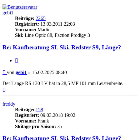
gebi1
Beiträge:
2265
Registriert:
13.03.2011 22:03
Vorname:
Martin
Ski:
Line Optic 88, Faction Prodigy 3
Re: Kaufberatung SL Ski, Redster S9, Länge?
Zitieren
Beitrag
von
gebi1
»
15.02.2025 08:40
Der Lange RS 130 LV hat in 28,5 MP 101 mm Leistenbreite.
Nach
oben
freddy_
Beiträge:
158
Registriert:
09.03.2018 19:02
Vorname:
Frank
Skitage pro Saison:
35
Re: Kaufberatung SL Ski, Redster S9, Länge?