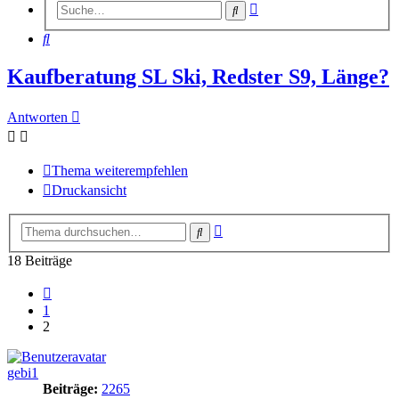
Erweiterte
Suche
Suche
Suche
Kaufberatung SL Ski, Redster S9, Länge?
Antworten
Thema weiterempfehlen
Druckansicht
Erweiterte
Suche
Suche
18 Beiträge
Vorherige
1
2
gebi1
Beiträge:
2265