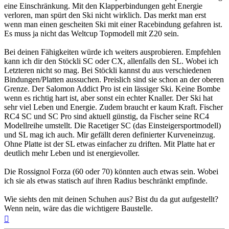
eine Einschränkung. Mit den Klapperbindungen geht Energie
verloren, man spürt den Ski nicht wirklich. Das merkt man erst
wenn man einen gescheiten Ski mit einer Racebindung gefahren ist.
Es muss ja nicht das Weltcup Topmodell mit Z20 sein.
Bei deinen Fähigkeiten würde ich weiters ausprobieren. Empfehlen
kann ich dir den Stöckli SC oder CX, allenfalls den SL. Wobei ich
Letzteren nicht so mag. Bei Stöckli kannst du aus verschiedenen
Bindungen/Platten aussuchen. Preislich sind sie schon an der oberen
Grenze. Der Salomon Addict Pro ist ein lässiger Ski. Keine Bombe
wenn es richtig hart ist, aber sonst ein echter Knaller. Der Ski hat
sehr viel Leben und Energie. Zudem braucht er kaum Kraft. Fischer
RC4 SC und SC Pro sind aktuell günstig, da Fischer seine RC4
Modellreihe umstellt. Die Racetiger SC (das Einsteigersportmodell)
und SL mag ich auch. Mir gefällt deren definierter Kurveneinzug.
Ohne Platte ist der SL etwas einfacher zu driften. Mit Platte hat er
deutlich mehr Leben und ist energievoller.
Die Rossignol Forza (60 oder 70) könnten auch etwas sein. Wobei
ich sie als etwas statisch auf ihren Radius beschränkt empfinde.
Wie siehts den mit deinen Schuhen aus? Bist du da gut aufgestellt?
Wenn nein, wäre das die wichtigere Baustelle.
Nach
oben