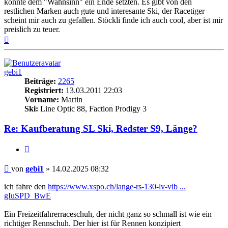
könnte dem "Wahnsinn" ein Ende setzten. Es gibt von den
restlichen Marken auch gute und interesante Ski, der Racetiger
scheint mir auch zu gefallen. Stöckli finde ich auch cool, aber ist mir
preislich zu teuer.
Nach
oben
gebi1
Beiträge:
2265
Registriert:
13.03.2011 22:03
Vorname:
Martin
Ski:
Line Optic 88, Faction Prodigy 3
Re: Kaufberatung SL Ski, Redster S9, Länge?
Zitieren
Beitrag
von
gebi1
»
14.02.2025 08:32
ich fahre den
https://www.xspo.ch/lange-rs-130-lv-vib ...
gIuSPD_BwE
Ein Freizeitfahrerraceschuh, der nicht ganz so schmall ist wie ein
richtiger Rennschuh. Der hier ist für Rennen konzipiert