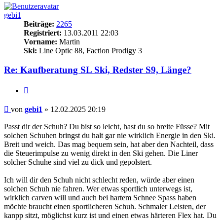
gebi1
Beiträge:
2265
Registriert:
13.03.2011 22:03
Vorname:
Martin
Ski:
Line Optic 88, Faction Prodigy 3
Re: Kaufberatung SL Ski, Redster S9, Länge?
Zitieren
Beitrag
von
gebi1
»
12.02.2025 20:19
Passt dir der Schuh? Du bist so leicht, hast du so breite Füsse? Mit
solchen Schuhen bringst du halt gar nie wirklich Energie in den Ski.
Breit und weich. Das mag bequem sein, hat aber den Nachteil, dass
die Steuerimpulse zu wenig direkt in den Ski gehen. Die Liner
solcher Schuhe sind viel zu dick und gepolstert.
Ich will dir den Schuh nicht schlecht reden, würde aber einen
solchen Schuh nie fahren. Wer etwas sportlich unterwegs ist,
wirklich carven will und auch bei hartem Schnee Spass haben
möchte braucht einen sportlicheren Schuh. Schmaler Leisten, der
kanpp sitzt, möglichst kurz ist und einen etwas härteren Flex hat. Du