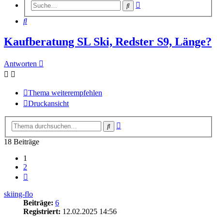
Erweiterte
Suche
Suche
Suche
Kaufberatung SL Ski, Redster S9, Länge?
Antworten
Thema weiterempfehlen
Druckansicht
Erweiterte
Suche
Suche
18 Beiträge
1
2
Nächste
skiing-flo
Beiträge:
6
Registriert:
12.02.2025 14:56