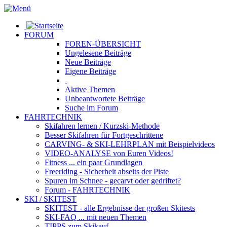
FORUM
FOREN-ÜBERSICHT
Ungelesene
Beiträge
Neue
Beiträge
Eigene
Beiträge
Aktive
Themen
Unbeantwortete
Beiträge
Suche im Forum
FAHRTECHNIK
Skifahren lernen
/ Kurzski-Methode
Besser Skifahren
für Fortgeschrittene
CARVING- & SKI-LEHRPLAN
mit Beispielvideos
VIDEO-ANALYSE
von Euren Videos!
Fitness
... ein paar Grundlagen
Freeriding
- Sicherheit abseits der Piste
Spuren im Schnee
- gecarvt oder gedriftet?
Forum
- FAHRTECHNIK
SKI / SKITEST
SKITEST
- alle Ergebnisse der großen Skitests
SKI-FAQ
... mit neuen Themen
TIPPS zum Skikauf