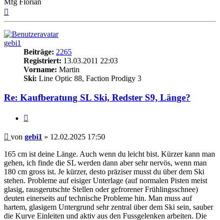
Mfg Florian
Nach
oben
gebi1
Beiträge:
2265
Registriert:
13.03.2011 22:03
Vorname:
Martin
Ski:
Line Optic 88, Faction Prodigy 3
Re: Kaufberatung SL Ski, Redster S9, Länge?
Zitieren
Beitrag
von
gebi1
»
12.02.2025 17:50
165 cm ist deine Länge. Auch wenn du leicht bist. Kürzer kann man
gehen, ich finde die SL werden dann aber sehr nervös, wenn man
180 cm gross ist. Je kürzer, desto präziser musst du über dem Ski
stehen. Probleme auf eisiger Unterlage (auf normalen Pisten meist
glasig, rausgerutschte Stellen oder gefrorener Frühlingsschnee)
deuten einerseits auf technische Probleme hin. Man muss auf
hartem, glasigem Untergrund sehr zentral über dem Ski sein, sauber
die Kurve Einleiten und aktiv aus den Fussgelenken arbeiten. Die