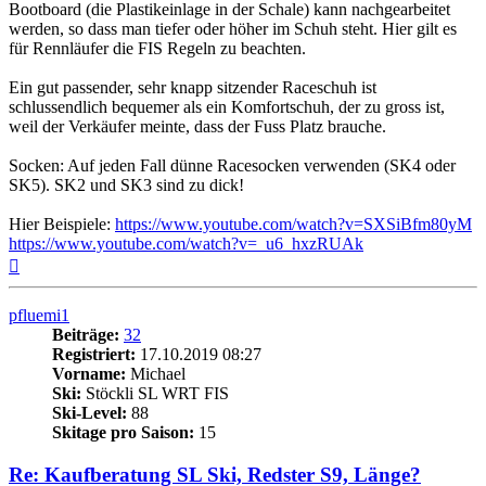
Bootboard (die Plastikeinlage in der Schale) kann nachgearbeitet
werden, so dass man tiefer oder höher im Schuh steht. Hier gilt es
für Rennläufer die FIS Regeln zu beachten.
Ein gut passender, sehr knapp sitzender Raceschuh ist
schlussendlich bequemer als ein Komfortschuh, der zu gross ist,
weil der Verkäufer meinte, dass der Fuss Platz brauche.
Socken: Auf jeden Fall dünne Racesocken verwenden (SK4 oder
SK5). SK2 und SK3 sind zu dick!
Hier Beispiele:
https://www.youtube.com/watch?v=SXSiBfm80yM
https://www.youtube.com/watch?v=_u6_hxzRUAk
Nach
oben
pfluemi1
Beiträge:
32
Registriert:
17.10.2019 08:27
Vorname:
Michael
Ski:
Stöckli SL WRT FIS
Ski-Level:
88
Skitage pro Saison:
15
Re: Kaufberatung SL Ski, Redster S9, Länge?