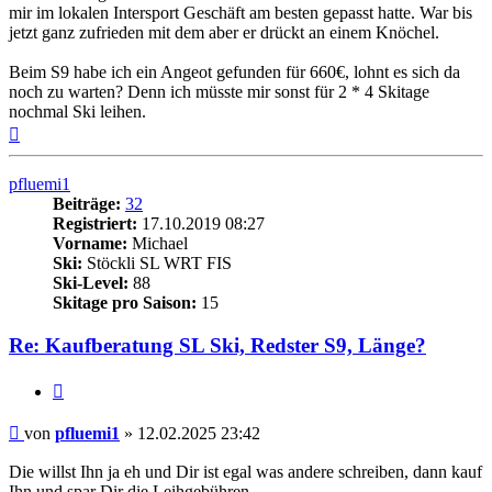
mir im lokalen Intersport Geschäft am besten gepasst hatte. War bis
jetzt ganz zufrieden mit dem aber er drückt an einem Knöchel.
Beim S9 habe ich ein Angeot gefunden für 660€, lohnt es sich da
noch zu warten? Denn ich müsste mir sonst für 2 * 4 Skitage
nochmal Ski leihen.
Nach
oben
pfluemi1
Beiträge:
32
Registriert:
17.10.2019 08:27
Vorname:
Michael
Ski:
Stöckli SL WRT FIS
Ski-Level:
88
Skitage pro Saison:
15
Re: Kaufberatung SL Ski, Redster S9, Länge?
Zitieren
Beitrag
von
pfluemi1
»
12.02.2025 23:42
Die willst Ihn ja eh und Dir ist egal was andere schreiben, dann kauf
Ihn und spar Dir die Leihgebühren ...