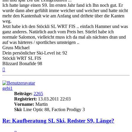
Ich hatte lange einen S9. Im ersten Jahr fand ich Ihn noch gut. Er
wurde dann aber gefühlt imme weicher und weicher und hatte nicht
mehr den Kantenhalt wie am Anfang und driftete über die Kanten
weg.
Jetzt habe ich den Stöckli SL WRT FIS .. einfach Hammer und was
ganz anderes. Natürlich auch vom Preis her. Stiefel habe ich
normale Salomon, vielleicht muss ich da mal als nächstes dran und
auf was härteres / sportliches umsteigen ..
Gruss Michael
Dein persönlicher Ski-Level ist: 92
Stöckli WRT SL FIS
Blizzard Bonafide 98
Nach
oben
gebi1
Beiträge:
2265
Registriert:
13.03.2011 22:03
Vorname:
Martin
Ski:
Line Optic 88, Faction Prodigy 3
Re: Kaufberatung SL Ski, Redster S9, Länge?
Zitieren