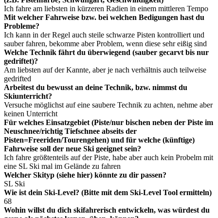
Ich fahre am liebsten in kürzeren Radien in einem mittleren Tempo
Mit welcher Fahrweise bzw. bei welchen Bedigungen hast du
Probleme?
Ich kann in der Regel auch steile schwarze Pisten kontrolliert und
sauber fahren, bekomme aber Problem, wenn diese sehr eißig sind
Welche Technik fährt du überwiegend (sauber gecarvt bis nur
gedriftet)?
Am liebsten auf der Kannte, aber je nach verhältnis auch teilweise
gedrifted
Arbeitest du bewusst an deine Technik, bzw. nimmst du
Skiunterricht?
Versuche möglichst auf eine saubere Technik zu achten, nehme aber
keinen Unterricht
Für welches Einsatzgebiet (Piste/nur bischen neben der Piste im
Neuschnee/richtig Tiefschnee abseits der
Pisten=Freeriden/Tourengehen) und für welche (künftige)
Fahrweise soll der neue Ski geeignet sein?
Ich fahre größtenteils auf der Piste, habe aber auch kein Probelm mit
eine SL Ski mal im Gelände zu fahren
Welcher Skityp (siehe hier) könnte zu dir passen?
SL Ski
Wie ist dein Ski-Level? (Bitte mit dem Ski-Level Tool ermitteln)
68
Wohin willst du dich skifahrerisch entwickeln, was würdest du