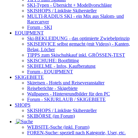
SKI-Typen
- Übersicht + Modellvorschläge
SKISHOPS / Linkliste Skihersteller
MULTI-RADIUS SKI
- ein Mix aus Slalom- und
Racecarver
Forum
- SKI
EQUIPMENT
Ski-BEKLEIDUNG
- das optimierte Zwiebelprinzip
SKISERVICE selbst gemacht
(mit Videos) - Kanten,
Belag, Löcher
TIPPS zum Skischuhkauf
inkl. GRÖSSEN-TEST
SKISCHUHE:
Bootfitting
SKIHELME
- Infos, Kaufberatung
Forum
- EQUIPMENT
SKIGEBIETE
Skireisen - Hotels und Reiseveranstalter
Reiseberichte - Skigebiete
Wallpapers
- Hintergrundbilder für den PC
Forum
- SKIURLAUB / SKIGEBIETE
SHOPS
SKISHOPS / Linkliste Skihersteller
SKIBÖRSE
(im Forum)
WEBSITE
-Suche (inkl. Forum)
FOREN
-Suche: speziell nach Kategorie, User, etc.