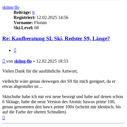
skiing-flo
Beiträge:
6
Registriert:
12.02.2025 14:56
Vorname:
Florian
Ski-Level:
68
Re: Kaufberatung SL Ski, Redster S9, Länge?
Zitieren
Beitrag
von
skiing-flo
»
12.02.2025 18:53
Vielen Dank für die ausführliche Antwort,
vielleicht wäre genau deswegen der S9 für mich geeignet, da er
etwas abgestufter ist ...
Skischuhe habe ich mir erst neue besorgt und habe auf denen schon
6 Skitage, habe die neue Version des Atomic hawax prime 100,
genau genommen den hawx prime 100x (scheint mir identisch, bis
auf die Farbe der oberen Schnallen)
Nach
oben