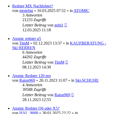
Redster MX Nachfolger?
von
mrstefan
» 10.03.2025 07:52 » in
ATOMIC
3
Antworten
21233
Zugriffe
Letzter Beitrag
von
gebi1
12.03.2025 11:18
Atomic redster q5
von
TimM
» 02.12.2023 13:37 » in
KAUFBERATUNG -
Ski HERREN
6
Antworten
44292
Zugriffe
Letzter Beitrag
von
TimM
08.12.2023 14:30
Atomic Redster 120 pro
von
Raion969
» 26.11.2023 11:07 » in
Ski-SCHUHE
4
Antworten
39588
Zugriffe
Letzter Beitrag
von
Raion969
28.11.2023 12:55
Atomic Redster Q6 oder X5?
von
HAL_9000
» 30.01.2025 22:22 » in