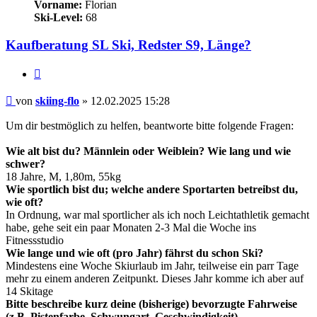
Vorname:
Florian
Ski-Level:
68
Kaufberatung SL Ski, Redster S9, Länge?
Zitieren
Beitrag
von
skiing-flo
»
12.02.2025 15:28
Um dir bestmöglich zu helfen, beantworte bitte folgende Fragen:
Wie alt bist du? Männlein oder Weiblein? Wie lang und wie
schwer?
18 Jahre, M, 1,80m, 55kg
Wie sportlich bist du; welche andere Sportarten betreibst du,
wie oft?
In Ordnung, war mal sportlicher als ich noch Leichtathletik gemacht
habe, gehe seit ein paar Monaten 2-3 Mal die Woche ins
Fitnessstudio
Wie lange und wie oft (pro Jahr) fährst du schon Ski?
Mindestens eine Woche Skiurlaub im Jahr, teilweise ein parr Tage
mehr zu einem anderen Zeitpunkt. Dieses Jahr komme ich aber auf
14 Skitage
Bitte beschreibe kurz deine (bisherige) bevorzugte Fahrweise
(z.B. Pistenfarbe, Schwungart, Geschwindigkeit)