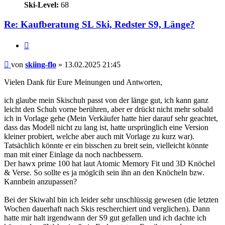
Ski-Level:
68
Re: Kaufberatung SL Ski, Redster S9, Länge?
Zitieren
Beitrag
von
skiing-flo
»
13.02.2025 21:45
Vielen Dank für Eure Meinungen und Antworten,
ich glaube mein Skischuh passt von der länge gut, ich kann ganz
leicht den Schuh vorne berühren, aber er drückt nicht mehr sobald
ich in Vorlage gehe (Mein Verkäufer hatte hier darauf sehr geachtet,
dass das Modell nicht zu lang ist, hatte ursprünglich eine Version
kleiner probiert, welche aber auch mit Vorlage zu kurz war).
Tatsächlich könnte er ein bisschen zu breit sein, vielleicht könnte
man mit einer Einlage da noch nachbessern.
Der hawx prime 100 hat laut Atomic Memory Fit und 3D Knöchel
& Verse. So sollte es ja möglcih sein ihn an den Knöcheln bzw.
Kannbein anzupassen?
Bei der Skiwahl bin ich leider sehr unschlüssig gewesen (die letzten
Wochen dauerhaft nach Skis rescherchiert und verglichen). Dann
hatte mir halt irgendwann der S9 gut gefallen und ich dachte ich