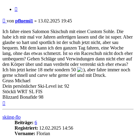
Zitieren
Beitrag
von
pfluemi1
»
13.02.2025 19:45
Ich fahre einen Salomon Skischuh mit einer Custom Sohle. Die
habe ich mir mal vor Jahren anfertigen lassen und die ist super. Aber
glaube so hart und sportlich ist der schuh jetzt nicht, aber sau
bequem. Mit dem kann ich den ganzen Tag fahren, eine Woche
lang, ohne das etwas schmerzt. Ist so ein Raceschuh nicht doch eher
umbequem? Gehen Schläge und Verwindungen dann nicht eher auf
den Körper über und man verdreht oder verrenkt sich eher etwas?
Ich bin jetzt keine 18 mehr sondern 50
, aber fahre immer noch
gerne schnell und carve sehr gerne tief und mit Druck.
Gruss Michael
Dein persönlicher Ski-Level ist: 92
Stöckli WRT SL FIS
Blizzard Bonafide 98
Nach
oben
skiing-flo
Beiträge:
6
Registriert:
12.02.2025 14:56
Vorname:
Florian