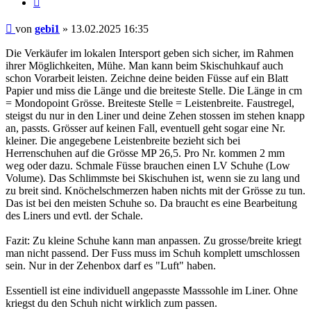
Beitrag
von
gebi1
»
13.02.2025 16:35
Die Verkäufer im lokalen Intersport geben sich sicher, im Rahmen
ihrer Möglichkeiten, Mühe. Man kann beim Skischuhkauf auch
schon Vorarbeit leisten. Zeichne deine beiden Füsse auf ein Blatt
Papier und miss die Länge und die breiteste Stelle. Die Länge in cm
= Mondopoint Grösse. Breiteste Stelle = Leistenbreite. Faustregel,
steigst du nur in den Liner und deine Zehen stossen im stehen knapp
an, passts. Grösser auf keinen Fall, eventuell geht sogar eine Nr.
kleiner. Die angegebene Leistenbreite bezieht sich bei
Herrenschuhen auf die Grösse MP 26,5. Pro Nr. kommen 2 mm
weg oder dazu. Schmale Füsse brauchen einen LV Schuhe (Low
Volume). Das Schlimmste bei Skischuhen ist, wenn sie zu lang und
zu breit sind. Knöchelschmerzen haben nichts mit der Grösse zu tun.
Das ist bei den meisten Schuhe so. Da braucht es eine Bearbeitung
des Liners und evtl. der Schale.
Fazit: Zu kleine Schuhe kann man anpassen. Zu grosse/breite kriegt
man nicht passend. Der Fuss muss im Schuh komplett umschlossen
sein. Nur in der Zehenbox darf es "Luft" haben.
Essentiell ist eine individuell angepasste Masssohle im Liner. Ohne
kriegst du den Schuh nicht wirklich zum passen.