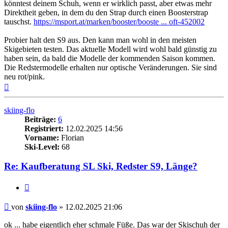
könntest deinem Schuh, wenn er wirklich passt, aber etwas mehr
Direktheit geben, in dem du den Strap durch einen Boosterstrap
tauschst.
https://msport.at/marken/booster/booste ... oft-452002
Probier halt den S9 aus. Den kann man wohl in den meisten
Skigebieten testen. Das aktuelle Modell wird wohl bald günstig zu
haben sein, da bald die Modelle der kommenden Saison kommen.
Die Redstermodelle erhalten nur optische Veränderungen. Sie sind
neu rot/pink.
Nach
oben
skiing-flo
Beiträge:
6
Registriert:
12.02.2025 14:56
Vorname:
Florian
Ski-Level:
68
Re: Kaufberatung SL Ski, Redster S9, Länge?
Zitieren
Beitrag
von
skiing-flo
»
12.02.2025 21:06
ok ... habe eigentlich eher schmale Füße. Das war der Skischuh der