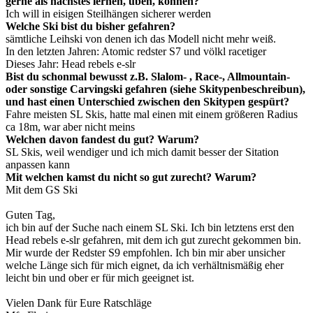
gerne als nächstes lernen, üben, können?
Ich will in eisigen Steilhängen sicherer werden
Welche Ski bist du bisher gefahren?
sämtliche Leihski von denen ich das Modell nicht mehr weiß.
In den letzten Jahren: Atomic redster S7 und völkl racetiger
Dieses Jahr: Head rebels e-slr
Bist du schonmal bewusst z.B. Slalom- , Race-, Allmountain-
oder sonstige Carvingski gefahren (siehe Skitypenbeschreibun),
und hast einen Unterschied zwischen den Skitypen gespürt?
Fahre meisten SL Skis, hatte mal einen mit einem größeren Radius
ca 18m, war aber nicht meins
Welchen davon fandest du gut? Warum?
SL Skis, weil wendiger und ich mich damit besser der Sitation
anpassen kann
Mit welchen kamst du nicht so gut zurecht? Warum?
Mit dem GS Ski
Guten Tag,
ich bin auf der Suche nach einem SL Ski. Ich bin letztens erst den
Head rebels e-slr gefahren, mit dem ich gut zurecht gekommen bin.
Mir wurde der Redster S9 empfohlen. Ich bin mir aber unsicher
welche Länge sich für mich eignet, da ich verhältnismäßig eher
leicht bin und ober er für mich geeignet ist.
Vielen Dank für Eure Ratschläge