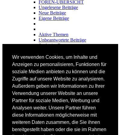
FOREN-ÜBERSICHT
Ungelesene Beiträge
Neue Beiträge
Eigene Beiträge
Aktive Themen
Unbeantwortete Beiträge
Suche im Forum
FAHRTECHNIK
Wir verwenden Cookies, um Inhalte und
Einsteiger
Anzeigen zu personalisieren, Funktionen für
Fortgeschrittene
soziale Medien anbieten zu können und die
Lehrplan
Videoanalyse
Zugriffe auf unsere Website zu analysieren.
Außerdem geben wir Informationen zu Ihrer
SKI
Verwendung unserer Website an unsere
SKITEST
Partner für soziale Medien, Werbung und
Ski-FAQ
Analysen weiter. Unsere Partner führen
Tipps Ski-Kauf
Ski-Typen
diese Informationen möglicherweise mit
Skishops
weiteren Daten zusammen, die Sie ihnen
bereitgestellt haben oder die sie im Rahmen
EQUIPMENT