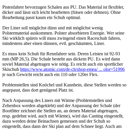
Pistenfahrer bevorzugen Schalen aus PU. Das Material ist flexibler,
dicker und lässt sich leicht bearbeiten (fräsen oder dehnen). Ohne
Bearbeitung passt kaum ein Schuh optimal.
Der Liner soll möglichst dünn und mit möglichst wenig
Polstermaterial auskommen. Polster absorbieren Energie. Wer seine
Ski wirklich spüren will muss zwingend einen Raceschuh fahren,
mindestens aber einen dünnen, evtl. geschäumten, Liner.
Es muss kein Schuh für Rennfahrer sein. Deren Leisten ist 92-93
mm (MP 26,5). Die Schale besteht aus dickem PU. Es wird dann
soviel Material abgetragen wie nötig. Es reicht auch ein sportlicher
Skischuh
https://www.atomic.com/de-ch/shop-emea/ ... olor=51996
je nach Gewicht reicht auch ein 110 oder 120er Flex.
Problemstellen sind Knöchel und Kannbein, diese Stellen werden so
angepasst, dass dort genügend Platz ist.
Nach Anpassung des Liners mit Wärme (Problemstellen und
Zehenbox werden abgeklebt) und der Anpassung der Schale (der
Bootfitter zeichnet die Stellen an, an denen Material abgetragen,
resp. gedehnt wird, auch mit Wärme), wird das Canting eingestellt,
dazu werden deine Beinachsen gemessen und der Schuh so
eingestellt, dass dann der Ski plan auf dem Schnee liegt. Auch am