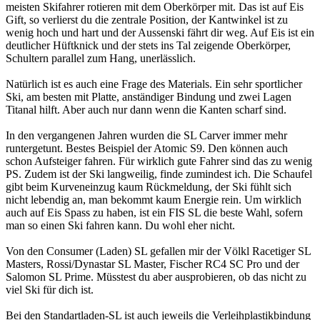
meisten Skifahrer rotieren mit dem Oberkörper mit. Das ist auf Eis
Gift, so verlierst du die zentrale Position, der Kantwinkel ist zu
wenig hoch und hart und der Aussenski fährt dir weg. Auf Eis ist ein
deutlicher Hüftknick und der stets ins Tal zeigende Oberkörper,
Schultern parallel zum Hang, unerlässlich.
Natürlich ist es auch eine Frage des Materials. Ein sehr sportlicher
Ski, am besten mit Platte, anständiger Bindung und zwei Lagen
Titanal hilft. Aber auch nur dann wenn die Kanten scharf sind.
In den vergangenen Jahren wurden die SL Carver immer mehr
runtergetunt. Bestes Beispiel der Atomic S9. Den können auch
schon Aufsteiger fahren. Für wirklich gute Fahrer sind das zu wenig
PS. Zudem ist der Ski langweilig, finde zumindest ich. Die Schaufel
gibt beim Kurveneinzug kaum Rückmeldung, der Ski fühlt sich
nicht lebendig an, man bekommt kaum Energie rein. Um wirklich
auch auf Eis Spass zu haben, ist ein FIS SL die beste Wahl, sofern
man so einen Ski fahren kann. Du wohl eher nicht.
Von den Consumer (Laden) SL gefallen mir der Völkl Racetiger SL
Masters, Rossi/Dynastar SL Master, Fischer RC4 SC Pro und der
Salomon SL Prime. Müsstest du aber ausprobieren, ob das nicht zu
viel Ski für dich ist.
Bei den Standartladen-SL ist auch jeweils die Verleihplastikbindung