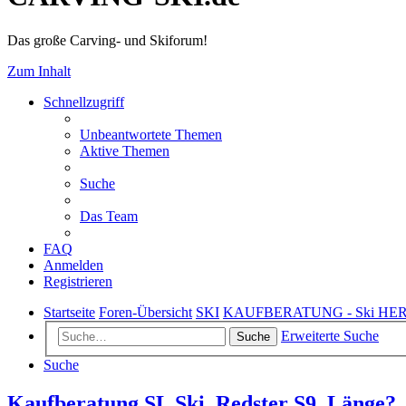
Das große Carving- und Skiforum!
Zum Inhalt
Schnellzugriff
Unbeantwortete Themen
Aktive Themen
Suche
Das Team
FAQ
Anmelden
Registrieren
Startseite
Foren-Übersicht
SKI
KAUFBERATUNG - Ski HE
Erweiterte Suche
Suche
Suche
Kaufberatung SL Ski, Redster S9, Länge?