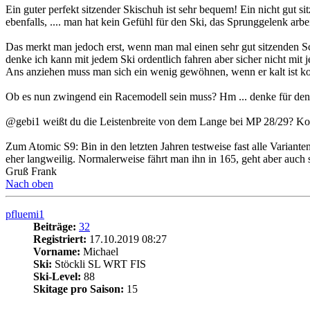
Ein guter perfekt sitzender Skischuh ist sehr bequem! Ein nicht gut s
ebenfalls, .... man hat kein Gefühl für den Ski, das Sprunggelenk arbe
Das merkt man jedoch erst, wenn man mal einen sehr gut sitzenden Sc
denke ich kann mit jedem Ski ordentlich fahren aber sicher nicht mit
Ans anziehen muss man sich ein wenig gewöhnen, wenn er kalt ist ko
Ob es nun zwingend ein Racemodell sein muss? Hm ... denke für den du
@gebi1
weißt du die Leistenbreite von dem Lange bei MP 28/29? Kon
Zum Atomic S9: Bin in den letzten Jahren testweise fast alle Variant
eher langweilig. Normalerweise fährt man ihn in 165, geht aber auch 
Gruß Frank
Nach oben
pfluemi1
Beiträge:
32
Registriert:
17.10.2019 08:27
Vorname:
Michael
Ski:
Stöckli SL WRT FIS
Ski-Level:
88
Skitage pro Saison:
15