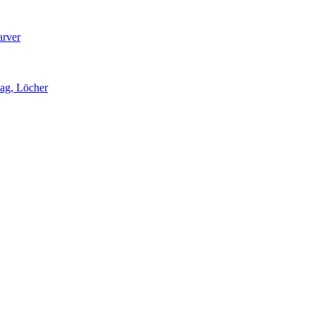
arver
lag, Löcher