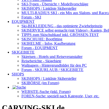
SKI-Typen
- Übersicht + Modellvorschläge
SKISHOPS / Linkliste Skihersteller
MULTI-RADIUS SKI
- ein Mix aus Slalom- und Racec
Forum
- SKI
EQUIPMENT
Ski-BEKLEIDUNG
- das optimierte Zwiebelprinzip
SKISERVICE selbst gemacht
(mit Videos) - Kanten, Be
TIPPS zum Skischuhkauf
inkl. GRÖSSEN-TEST
SKISCHUHE:
Bootfitting
SKIHELME
- Infos, Kaufberatung
Forum
- EQUIPMENT
SKIGEBIETE
Skireisen - Hotels und Reiseveranstalter
Reiseberichte - Skigebiete
Wallpapers
- Hintergrundbilder für den PC
Forum
- SKIURLAUB / SKIGEBIETE
SHOPS
SKISHOPS / Linkliste Skihersteller
SKIBÖRSE
(im Forum)
WEBSITE
-Suche (inkl. Forum)
FOREN
-Suche: speziell nach Kategorie, User, etc.
CARVING-SKI.de