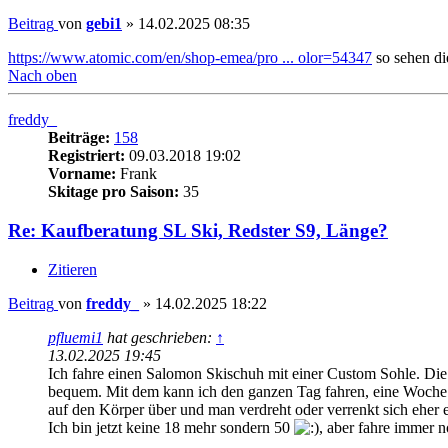
Beitrag
von
gebi1
»
14.02.2025 08:35
https://www.atomic.com/en/shop-emea/pro ... olor=54347
so sehen di
Nach oben
freddy_
Beiträge:
158
Registriert:
09.03.2018 19:02
Vorname:
Frank
Skitage pro Saison:
35
Re: Kaufberatung SL Ski, Redster S9, Länge?
Zitieren
Beitrag
von
freddy_
»
14.02.2025 18:22
pfluemi1
hat geschrieben:
↑
13.02.2025 19:45
Ich fahre einen Salomon Skischuh mit einer Custom Sohle. Die hab
bequem. Mit dem kann ich den ganzen Tag fahren, eine Woche 
auf den Körper über und man verdreht oder verrenkt sich eher 
Ich bin jetzt keine 18 mehr sondern 50
, aber fahre immer n