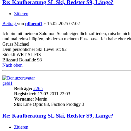
Re: Kaufberatung SL Ski, Redster S9, Länge?
Zitieren
Beitrag
von
pfluemi1
»
15.02.2025 07:02
Ich bin mit meinem Salomon Schuh eigentlich zufrieden, rutsche nich
und mal reinschlüpfen, ob der zu meinem Fuss passt. Ich habe eher ein
Gruss Michael
Dein persönlicher Ski-Level ist: 92
Stöckli WRT SL FIS
Blizzard Bonafide 98
Nach oben
gebi1
Beiträge:
2265
Registriert:
13.03.2011 22:03
Vorname:
Martin
Ski:
Line Optic 88, Faction Prodigy 3
Re: Kaufberatung SL Ski, Redster S9, Länge?
Zitieren