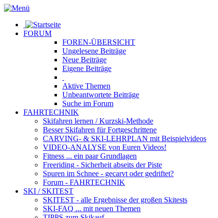
FORUM
FOREN-ÜBERSICHT
Ungelesene
Beiträge
Neue
Beiträge
Eigene
Beiträge
Aktive
Themen
Unbeantwortete
Beiträge
Suche im Forum
FAHRTECHNIK
Skifahren lernen
/ Kurzski-Methode
Besser Skifahren
für Fortgeschrittene
CARVING- & SKI-LEHRPLAN
mit Beispielvideos
VIDEO-ANALYSE
von Euren Videos!
Fitness
... ein paar Grundlagen
Freeriding
- Sicherheit abseits der Piste
Spuren im Schnee
- gecarvt oder gedriftet?
Forum
- FAHRTECHNIK
SKI / SKITEST
SKITEST
- alle Ergebnisse der großen Skitests
SKI-FAQ
... mit neuen Themen
TIPPS zum Skikauf