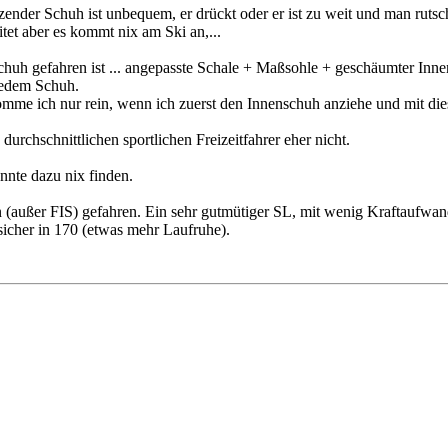
itzender Schuh ist unbequem, er drückt oder er ist zu weit und man ruts
itet aber es kommt nix am Ski an,...
huh gefahren ist ... angepasste Schale + Maßsohle + geschäumter Innen
 jedem Schuh.
mme ich nur rein, wenn ich zuerst den Innenschuh anziehe und mit dies
rchschnittlichen sportlichen Freizeitfahrer eher nicht.
nte dazu nix finden.
en (außer FIS) gefahren. Ein sehr gutmütiger SL, mit wenig Kraftaufwand
sicher in 170 (etwas mehr Laufruhe).