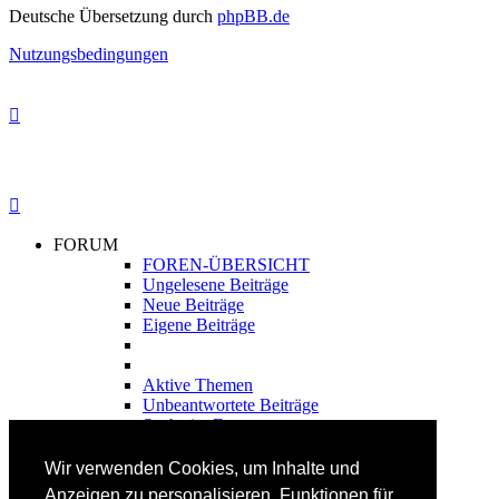
Deutsche Übersetzung durch
phpBB.de
Nutzungsbedingungen
FORUM
FOREN-ÜBERSICHT
Ungelesene Beiträge
Neue Beiträge
Eigene Beiträge
Aktive Themen
Unbeantwortete Beiträge
Suche im Forum
FAHRTECHNIK
Wir verwenden Cookies, um Inhalte und
Einsteiger
Anzeigen zu personalisieren, Funktionen für