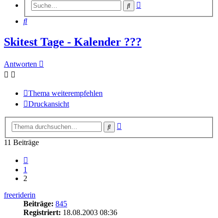
Erweiterte
Suche
Suche
Suche
Skitest Tage - Kalender ???
Antworten
Thema weiterempfehlen
Druckansicht
Erweiterte
Suche
Suche
11 Beiträge
Vorherige
1
2
freeriderin
Beiträge:
845
Registriert:
18.08.2003 08:36