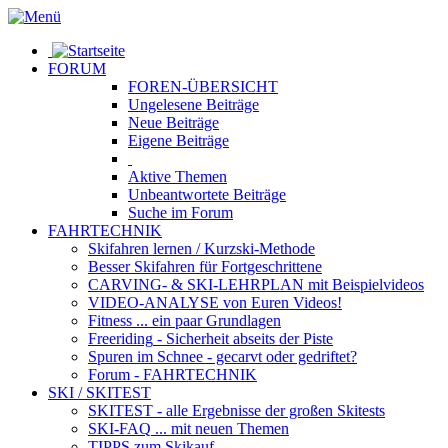
FORUM
FOREN-ÜBERSICHT
Ungelesene
Beiträge
Neue
Beiträge
Eigene
Beiträge
Aktive
Themen
Unbeantwortete
Beiträge
Suche im Forum
FAHRTECHNIK
Skifahren lernen
/ Kurzski-Methode
Besser Skifahren
für Fortgeschrittene
CARVING- & SKI-LEHRPLAN
mit Beispielvideos
VIDEO-ANALYSE
von Euren Videos!
Fitness
... ein paar Grundlagen
Freeriding
- Sicherheit abseits der Piste
Spuren im Schnee
- gecarvt oder gedriftet?
Forum
- FAHRTECHNIK
SKI / SKITEST
SKITEST
- alle Ergebnisse der großen Skitests
SKI-FAQ
... mit neuen Themen
TIPPS zum Skikauf