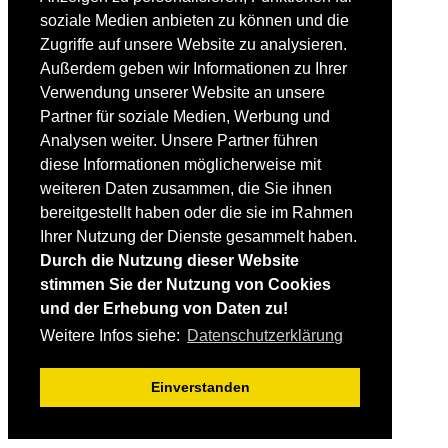
Fortgeschrittene
soziale Medien anbieten zu können und die
Lehrplan
Videoanalyse
Zugriffe auf unsere Website zu analysieren.
Außerdem geben wir Informationen zu Ihrer
SKI
Verwendung unserer Website an unsere
SKITEST
Partner für soziale Medien, Werbung und
Ski-FAQ
Analysen weiter. Unsere Partner führen
Tipps Ski-Kauf
Ski-Typen
diese Informationen möglicherweise mit
Skishops
weiteren Daten zusammen, die Sie ihnen
bereitgestellt haben oder die sie im Rahmen
EQUIPMENT
Skibekleidung
Ihrer Nutzung der Dienste gesammelt haben.
Skischuhe
Durch die Nutzung dieser Website
Bootfitting
stimmen Sie der Nutzung von Cookies
Skihelme
Skiservice selbst
und der Erhebung von Daten zu!
Weitere Infos siehe:
Datenschutzerklärung
SONSTIGES
Skireisen & -hotels
Einverstanden
Impressum / Datenschutz
Mediadaten
Startseite