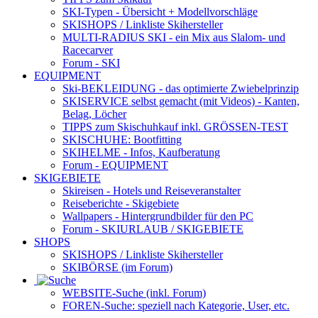
SKI-Typen
- Übersicht + Modellvorschläge
SKISHOPS / Linkliste Skihersteller
MULTI-RADIUS SKI
- ein Mix aus Slalom- und
Racecarver
Forum
- SKI
EQUIPMENT
Ski-BEKLEIDUNG
- das optimierte Zwiebelprinzip
SKISERVICE selbst gemacht
(mit Videos) - Kanten,
Belag, Löcher
TIPPS zum Skischuhkauf
inkl. GRÖSSEN-TEST
SKISCHUHE:
Bootfitting
SKIHELME
- Infos, Kaufberatung
Forum
- EQUIPMENT
SKIGEBIETE
Skireisen - Hotels und Reiseveranstalter
Reiseberichte - Skigebiete
Wallpapers
- Hintergrundbilder für den PC
Forum
- SKIURLAUB / SKIGEBIETE
SHOPS
SKISHOPS / Linkliste Skihersteller
SKIBÖRSE
(im Forum)
WEBSITE
-Suche (inkl. Forum)
FOREN
-Suche: speziell nach Kategorie, User, etc.