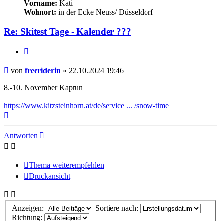
Vorname:
Kati
Wohnort:
in der Ecke Neuss/ Düsseldorf
Re: Skitest Tage - Kalender ???
Zitieren
Beitrag
von
freeriderin
»
22.10.2024 19:46
8.-10. November Kaprun
https://www.kitzsteinhorn.at/de/service ... /snow-time
Nach
oben
Antworten
Thema weiterempfehlen
Druckansicht
Anzeigen:
Sortiere nach:
Richtung: