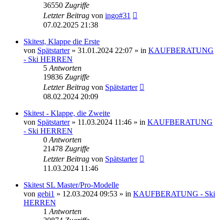
36550
Zugriffe
Letzter Beitrag
von
ingo#31
07.02.2025 21:38
Skitest, Klappe die Erste
von
Spätstarter
» 31.01.2024 22:07 » in
KAUFBERATUNG
- Ski HERREN
5
Antworten
19836
Zugriffe
Letzter Beitrag
von
Spätstarter
08.02.2024 20:09
Skitest - Klappe, die Zweite
von
Spätstarter
» 11.03.2024 11:46 » in
KAUFBERATUNG
- Ski HERREN
0
Antworten
21478
Zugriffe
Letzter Beitrag
von
Spätstarter
11.03.2024 11:46
Skitest SL Master/Pro-Modelle
von
gebi1
» 12.03.2024 09:53 » in
KAUFBERATUNG - Ski
HERREN
1
Antworten