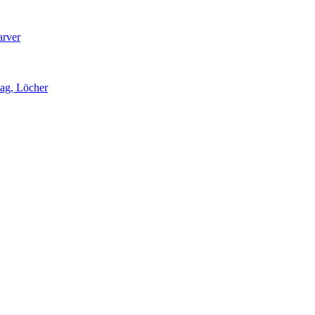
arver
lag, Löcher