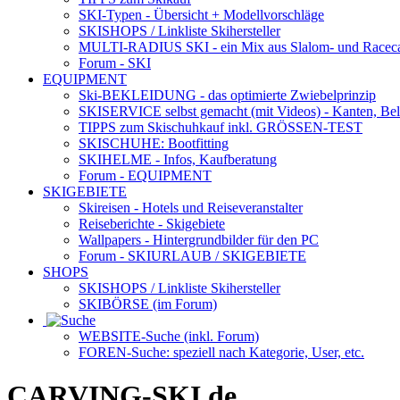
SKI-Typen
- Übersicht + Modellvorschläge
SKISHOPS / Linkliste Skihersteller
MULTI-RADIUS SKI
- ein Mix aus Slalom- und Racec
Forum
- SKI
EQUIPMENT
Ski-BEKLEIDUNG
- das optimierte Zwiebelprinzip
SKISERVICE selbst gemacht
(mit Videos) - Kanten, Be
TIPPS zum Skischuhkauf
inkl. GRÖSSEN-TEST
SKISCHUHE:
Bootfitting
SKIHELME
- Infos, Kaufberatung
Forum
- EQUIPMENT
SKIGEBIETE
Skireisen - Hotels und Reiseveranstalter
Reiseberichte - Skigebiete
Wallpapers
- Hintergrundbilder für den PC
Forum
- SKIURLAUB / SKIGEBIETE
SHOPS
SKISHOPS / Linkliste Skihersteller
SKIBÖRSE
(im Forum)
WEBSITE
-Suche (inkl. Forum)
FOREN
-Suche: speziell nach Kategorie, User, etc.
CARVING-SKI.de