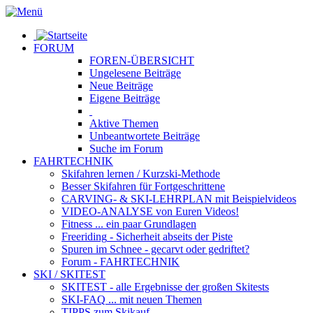
FORUM
FOREN-ÜBERSICHT
Ungelesene
Beiträge
Neue
Beiträge
Eigene
Beiträge
Aktive
Themen
Unbeantwortete
Beiträge
Suche im Forum
FAHRTECHNIK
Skifahren lernen
/ Kurzski-Methode
Besser Skifahren
für Fortgeschrittene
CARVING- & SKI-LEHRPLAN
mit Beispielvideos
VIDEO-ANALYSE
von Euren Videos!
Fitness
... ein paar Grundlagen
Freeriding
- Sicherheit abseits der Piste
Spuren im Schnee
- gecarvt oder gedriftet?
Forum
- FAHRTECHNIK
SKI / SKITEST
SKITEST
- alle Ergebnisse der großen Skitests
SKI-FAQ
... mit neuen Themen
TIPPS zum Skikauf