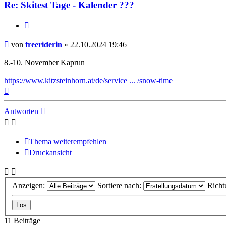
Re: Skitest Tage - Kalender ???
Zitieren
Beitrag
von
freeriderin
»
22.10.2024 19:46
8.-10. November Kaprun
https://www.kitzsteinhorn.at/de/service ... /snow-time
Nach
oben
Antworten
Thema weiterempfehlen
Druckansicht
Anzeigen:
Sortiere nach:
Richt
11 Beiträge