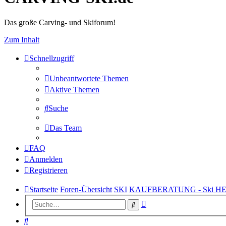
Das große Carving- und Skiforum!
Zum Inhalt
Schnellzugriff
Unbeantwortete Themen
Aktive Themen
Suche
Das Team
FAQ
Anmelden
Registrieren
Startseite
Foren-Übersicht
SKI
KAUFBERATUNG - Ski H
Erweiterte
Suche
Suche
Suche