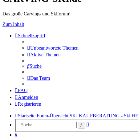
Das große Carving- und Skiforum!
Zum Inhalt
Schnellzugriff
Unbeantwortete Themen
Aktive Themen
Suche
Das Team
FAQ
Anmelden
Registrieren
Startseite
Foren-Übersicht
SKI
KAUFBERATUNG - Ski H
Erweiterte
Suche
Suche
Suche