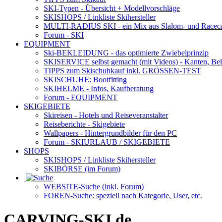
SKI-Typen
- Übersicht + Modellvorschläge
SKISHOPS / Linkliste Skihersteller
MULTI-RADIUS SKI
- ein Mix aus Slalom- und Racec
Forum
- SKI
EQUIPMENT
Ski-BEKLEIDUNG
- das optimierte Zwiebelprinzip
SKISERVICE selbst gemacht
(mit Videos) - Kanten, Be
TIPPS zum Skischuhkauf
inkl. GRÖSSEN-TEST
SKISCHUHE:
Bootfitting
SKIHELME
- Infos, Kaufberatung
Forum
- EQUIPMENT
SKIGEBIETE
Skireisen - Hotels und Reiseveranstalter
Reiseberichte - Skigebiete
Wallpapers
- Hintergrundbilder für den PC
Forum
- SKIURLAUB / SKIGEBIETE
SHOPS
SKISHOPS / Linkliste Skihersteller
SKIBÖRSE
(im Forum)
WEBSITE
-Suche (inkl. Forum)
FOREN
-Suche: speziell nach Kategorie, User, etc.
CARVING-SKI.de