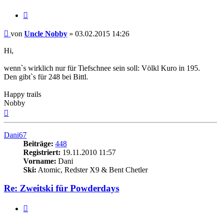
Zitieren
Beitrag
von
Uncle Nobby
»
03.02.2015 14:26
Hi,
wenn`s wirklich nur für Tiefschnee sein soll: Völkl Kuro in 195.
Den gibt`s für 248 bei Bittl.
Happy trails
Nobby
Nach
oben
Dani67
Beiträge:
448
Registriert:
19.11.2010 11:57
Vorname:
Dani
Ski:
Atomic, Redster X9 & Bent Chetler
Re: Zweitski für Powderdays
Zitieren