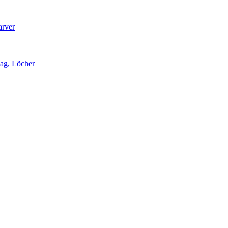
arver
lag, Löcher