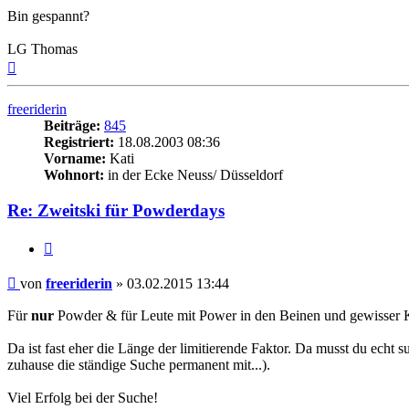
Bin gespannt?
LG Thomas
Nach
oben
freeriderin
Beiträge:
845
Registriert:
18.08.2003 08:36
Vorname:
Kati
Wohnort:
in der Ecke Neuss/ Düsseldorf
Re: Zweitski für Powderdays
Zitieren
Beitrag
von
freeriderin
»
03.02.2015 13:44
Für
nur
Powder & für Leute mit Power in den Beinen und gewisser 
Da ist fast eher die Länge der limitierende Faktor. Da musst du echt
zuhause die ständige Suche permanent mit...).
Viel Erfolg bei der Suche!