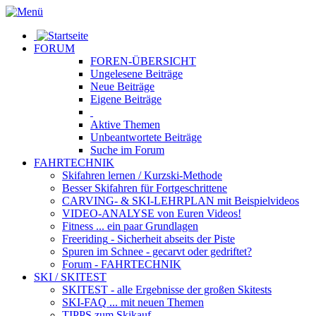
FORUM
FOREN-ÜBERSICHT
Ungelesene
Beiträge
Neue
Beiträge
Eigene
Beiträge
Aktive
Themen
Unbeantwortete
Beiträge
Suche im Forum
FAHRTECHNIK
Skifahren lernen
/ Kurzski-Methode
Besser Skifahren
für Fortgeschrittene
CARVING- & SKI-LEHRPLAN
mit Beispielvideos
VIDEO-ANALYSE
von Euren Videos!
Fitness
... ein paar Grundlagen
Freeriding
- Sicherheit abseits der Piste
Spuren im Schnee
- gecarvt oder gedriftet?
Forum
- FAHRTECHNIK
SKI / SKITEST
SKITEST
- alle Ergebnisse der großen Skitests
SKI-FAQ
... mit neuen Themen
TIPPS zum Skikauf