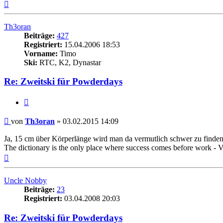
Nach
oben
Th3oran
Beiträge:
427
Registriert:
15.04.2006 18:53
Vorname:
Timo
Ski:
RTC, K2, Dynastar
Re: Zweitski für Powderdays
Zitieren
Beitrag
von
Th3oran
»
03.02.2015 14:09
Ja, 15 cm über Körperlänge wird man da vermutlich schwer zu finden. 
The dictionary is the only place where success comes before work - V
Nach
oben
Uncle Nobby
Beiträge:
23
Registriert:
03.04.2008 20:03
Re: Zweitski für Powderdays