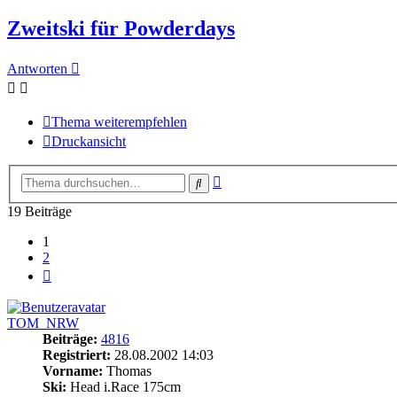
Zweitski für Powderdays
Antworten
Thema weiterempfehlen
Druckansicht
Erweiterte
Suche
Suche
19 Beiträge
1
2
Nächste
TOM_NRW
Beiträge:
4816
Registriert:
28.08.2002 14:03
Vorname:
Thomas
Ski:
Head i.Race 175cm