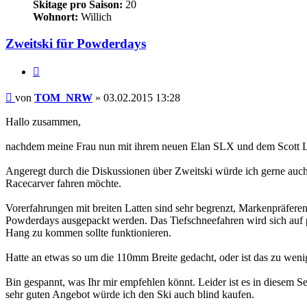
Skitage pro Saison:
20
Wohnort:
Willich
Zweitski für Powderdays
Zitieren
Beitrag
von
TOM_NRW
»
03.02.2015 13:28
Hallo zusammen,
nachdem meine Frau nun mit ihrem neuen Elan SLX und dem Scott Lola
Angeregt durch die Diskussionen über Zweitski würde ich gerne auc
Racecarver fahren möchte.
Vorerfahrungen mit breiten Latten sind sehr begrenzt, Markenpräfere
Powderdays ausgepackt werden. Das Tiefschneefahren wird sich auf pi
Hang zu kommen sollte funktionieren.
Hatte an etwas so um die 110mm Breite gedacht, oder ist das zu we
Bin gespannt, was Ihr mir empfehlen könnt. Leider ist es in diesem 
sehr guten Angebot würde ich den Ski auch blind kaufen.