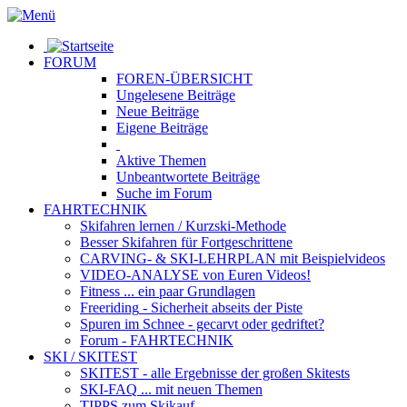
FORUM
FOREN-ÜBERSICHT
Ungelesene
Beiträge
Neue
Beiträge
Eigene
Beiträge
Aktive
Themen
Unbeantwortete
Beiträge
Suche im Forum
FAHRTECHNIK
Skifahren lernen
/ Kurzski-Methode
Besser Skifahren
für Fortgeschrittene
CARVING- & SKI-LEHRPLAN
mit Beispielvideos
VIDEO-ANALYSE
von Euren Videos!
Fitness
... ein paar Grundlagen
Freeriding
- Sicherheit abseits der Piste
Spuren im Schnee
- gecarvt oder gedriftet?
Forum
- FAHRTECHNIK
SKI / SKITEST
SKITEST
- alle Ergebnisse der großen Skitests
SKI-FAQ
... mit neuen Themen
TIPPS zum Skikauf