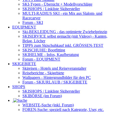
SKI-Typen
- Übersicht + Modellvorschläge
SKISHOPS / Linkliste Skihersteller
MULTI-RADIUS SKI
- ein Mix aus Slalom- und
Racecarver
Forum
- SKI
EQUIPMENT
Ski-BEKLEIDUNG
- das optimierte Zwiebelprinzip
SKISERVICE selbst gemacht
(mit Videos) - Kanten,
Belag, Löcher
TIPPS zum Skischuhkauf
inkl. GRÖSSEN-TEST
SKISCHUHE:
Bootfitting
SKIHELME
- Infos, Kaufberatung
Forum
- EQUIPMENT
SKIGEBIETE
Skireisen - Hotels und Reiseveranstalter
Reiseberichte - Skigebiete
Wallpapers
- Hintergrundbilder für den PC
Forum
- SKIURLAUB / SKIGEBIETE
SHOPS
SKISHOPS / Linkliste Skihersteller
SKIBÖRSE
(im Forum)
WEBSITE
-Suche (inkl. Forum)
FOREN
-Suche: speziell nach Kategorie, User, etc.