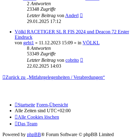
2
Antworten
23348
Zugriffe
Letzter Beitrag
von
Anderl
29.01.2025 17:12
Völkl RACETIGER SL R FIS 2024 und Deacon 72 Erster
Eindruck
von
gebi1
» 11.12.2023 15:09 » in
VÖLKL
8
Antworten
53349
Zugriffe
Letzter Beitrag
von
cobrito
22.02.2025 14:03
Zurück zu „Mitfahrgelegenheiten / Verabredungen“
Startseite
Foren-Übersicht
Alle Zeiten sind
UTC+02:00
Alle Cookies löschen
Das Team
Powered by
phpBB
® Forum Software © phpBB Limited