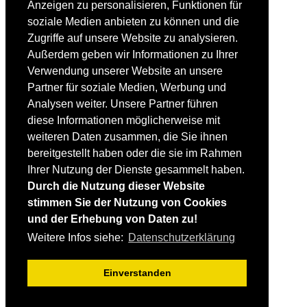
Anzeigen zu personalisieren, Funktionen für
Fortgeschrittene
soziale Medien anbieten zu können und die
Lehrplan
Videoanalyse
Zugriffe auf unsere Website zu analysieren.
Außerdem geben wir Informationen zu Ihrer
SKI
Verwendung unserer Website an unsere
SKITEST
Partner für soziale Medien, Werbung und
Ski-FAQ
Analysen weiter. Unsere Partner führen
Tipps Ski-Kauf
Ski-Typen
diese Informationen möglicherweise mit
Skishops
weiteren Daten zusammen, die Sie ihnen
bereitgestellt haben oder die sie im Rahmen
EQUIPMENT
Skibekleidung
Ihrer Nutzung der Dienste gesammelt haben.
Skischuhe
Durch die Nutzung dieser Website
Bootfitting
stimmen Sie der Nutzung von Cookies
Skihelme
Skiservice selbst
und der Erhebung von Daten zu!
Weitere Infos siehe:
Datenschutzerklärung
SONSTIGES
Skireisen & -hotels
Einverstanden
Impressum / Datenschutz
Mediadaten
Startseite