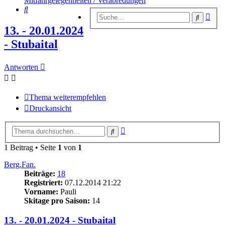
Mitfahrgelegenheiten / Verabredungen
Suche
Erwe
Suche
Suc
13. - 20.01.2024
- Stubaital
Antworten
Thema weiterempfehlen
Druckansicht
Erweiterte
Suche
Suche
1 Beitrag • Seite
1
von
1
Berg.Fan.
Beiträge:
18
Registriert:
07.12.2014 21:22
Vorname:
Pauli
Skitage pro Saison:
14
13. - 20.01.2024 - Stubaital