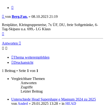
Zitieren
Beitrag
von
Berg.Fan.
»
08.10.2023 21:19
Restplätze, Kleingruppenreise, 7x ÜF, DU, freie Softgetränke, 6-
Tag-Skipass u.a. 699,- LG Klaus
Nach
oben
Antworten
Thema weiterempfehlen
Druckansicht
1 Beitrag • Seite
1
von
1
Vergleichbare Themen
Antworten
Zugriffe
Letzter Beitrag
Unterschiede Head Supershape e Magnum 2024 zu 2025
von
Anderl
» 29.01.2025 13:28 » in
HEAD