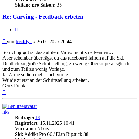
Skitage pro Saison:
35
Re: Carving - Feedback erbeten
Zitieren
Beitrag
von
freddy_
»
26.01.2025 20:44
So richtig gut ist das auf dem Video nicht zu erkennen…
Aber scheinbar überträgst du das raceboard fahren auf die Ski.
Deutlich zu große Schrittstellung, zu wenig Oberkörperausgleich
und zum Teil zu wenig Vorlage.
Ja, Arme sollten mehr nach vorne.
Würde zuerst an der Schrittstellung arbeiten.
Gruß Frank
Nach
oben
nks
Beiträge:
19
Registriert:
15.11.2025 10:41
Vorname:
Nikos
Ski:
Addikt Pro 66 / Elan Ripstick 88