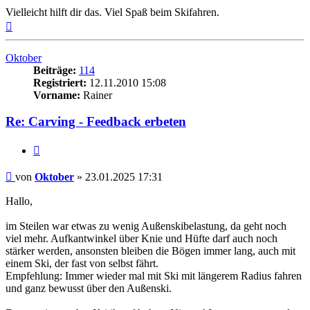
Vielleicht hilft dir das. Viel Spaß beim Skifahren.
Nach
oben
Oktober
Beiträge:
114
Registriert:
12.11.2010 15:08
Vorname:
Rainer
Re: Carving - Feedback erbeten
Zitieren
Beitrag
von
Oktober
»
23.01.2025 17:31
Hallo,
im Steilen war etwas zu wenig Außenskibelastung, da geht noch
viel mehr. Aufkantwinkel über Knie und Hüfte darf auch noch
stärker werden, ansonsten bleiben die Bögen immer lang, auch mit
einem Ski, der fast von selbst fährt.
Empfehlung: Immer wieder mal mit Ski mit längerem Radius fahren
und ganz bewusst über den Außenski.