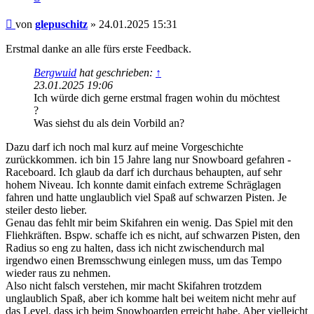
Beitrag
von
glepuschitz
»
24.01.2025 15:31
Erstmal danke an alle fürs erste Feedback.
Bergwuid
hat geschrieben:
↑
23.01.2025 19:06
Ich würde dich gerne erstmal fragen wohin du möchtest
?
Was siehst du als dein Vorbild an?
Dazu darf ich noch mal kurz auf meine Vorgeschichte
zurückkommen. ich bin 15 Jahre lang nur Snowboard gefahren -
Raceboard. Ich glaub da darf ich durchaus behaupten, auf sehr
hohem Niveau. Ich konnte damit einfach extreme Schräglagen
fahren und hatte unglaublich viel Spaß auf schwarzen Pisten. Je
steiler desto lieber.
Genau das fehlt mir beim Skifahren ein wenig. Das Spiel mit den
Fliehkräften. Bspw. schaffe ich es nicht, auf schwarzen Pisten, den
Radius so eng zu halten, dass ich nicht zwischendurch mal
irgendwo einen Bremsschwung einlegen muss, um das Tempo
wieder raus zu nehmen.
Also nicht falsch verstehen, mir macht Skifahren trotzdem
unglaublich Spaß, aber ich komme halt bei weitem nicht mehr auf
das Level, dass ich beim Snowboarden erreicht habe. Aber vielleicht