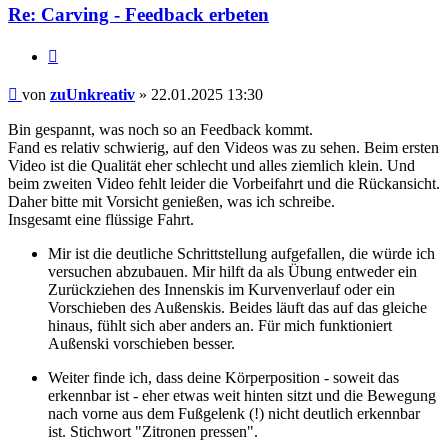
Re: Carving - Feedback erbeten
Zitieren
Beitrag
von
zuUnkreativ
»
22.01.2025 13:30
Bin gespannt, was noch so an Feedback kommt.
Fand es relativ schwierig, auf den Videos was zu sehen. Beim ersten
Video ist die Qualität eher schlecht und alles ziemlich klein. Und
beim zweiten Video fehlt leider die Vorbeifahrt und die Rückansicht.
Daher bitte mit Vorsicht genießen, was ich schreibe.
Insgesamt eine flüssige Fahrt.
Mir ist die deutliche Schrittstellung aufgefallen, die würde ich
versuchen abzubauen. Mir hilft da als Übung entweder ein
Zurückziehen des Innenskis im Kurvenverlauf oder ein
Vorschieben des Außenskis. Beides läuft das auf das gleiche
hinaus, fühlt sich aber anders an. Für mich funktioniert
Außenski vorschieben besser.
Weiter finde ich, dass deine Körperposition - soweit das
erkennbar ist - eher etwas weit hinten sitzt und die Bewegung
nach vorne aus dem Fußgelenk (!) nicht deutlich erkennbar
ist. Stichwort "Zitronen pressen".