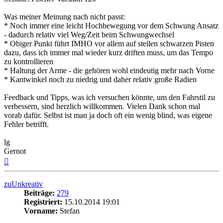
Was meiner Meinung nach nicht passt:
* Noch immer eine leicht Hochbewegung vor dem Schwung Ansatz
- dadurch relativ viel Weg/Zeit beim Schwungwechsel
* Obiger Punkt führt IMHO vor allem auf steilen schwarzen Pisten
dazu, dass ich immer mal wieder kurz driften muss, um das Tempo
zu kontrollieren
* Haltung der Arme - die gehören wohl eindeutig mehr nach Vorne
* Kantwinkel noch zu niedrig und daher relativ große Radien
Feedback und Tipps, was ich versuchen könnte, um den Fahrstil zu
verbessern, sind herzlich willkommen. Vielen Dank schon mal
vorab dafür. Selbst ist man ja doch oft ein wenig blind, was eigene
Fehler betrifft.
lg
Gernot
Nach
oben
zuUnkreativ
Beiträge:
279
Registriert:
15.10.2014 19:01
Vorname:
Stefan