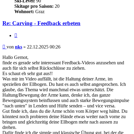
Ski-Level:
90
Skitage pro Saison:
20
Wohnort:
Graz
Re: Carving - Feedback erbeten
Zitieren
Beitrag
von
nks
»
22.12.2025 00:26
Hallo Gernot,
finde es gerade sehr interessant Feedback-Videos anzusehen und
auch für sich selbst Rückschlüsse zu ziehen.
Es schaut eh sehr gut aus!!
Was mir im Video auffällt, ist die Haltung deiner Arme, im
speziellen der Ellbogen. Du hast es auch selbst angesprochen. Ich
glaube, das Thema wird manchmal etwas unterschätzt. Die
Haltung/Bewegung der Arme kann, denke ich, das ganze
Bewegungssystem beinflussen und auch starke Bewegungsimpulse
"nach unten" in Lenden und Hüfte senden – und vice versa.
Gut finde ich, dass du die Arme schön vom Körper weg hältst. Du
könntest noch probieren deine Hände etwas weiter nach vorne zu
bringen und gleichzeitig deine Ellbogen mehr nach aussen zu
drehen.
Dafür finde ich die simple und klassische Übung gut, bei der die