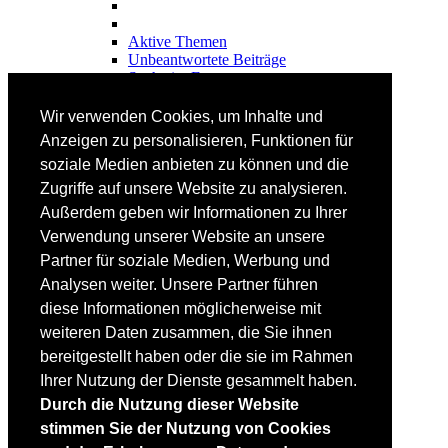
Aktive Themen
Unbeantwortete Beiträge
Suche im Forum
FAHRTECHNIK
Wir verwenden Cookies, um Inhalte und
Einsteiger
Anzeigen zu personalisieren, Funktionen für
Fortgeschrittene
soziale Medien anbieten zu können und die
Lehrplan
Videoanalyse
Zugriffe auf unsere Website zu analysieren.
Außerdem geben wir Informationen zu Ihrer
SKI
Verwendung unserer Website an unsere
SKITEST
Partner für soziale Medien, Werbung und
Ski-FAQ
Analysen weiter. Unsere Partner führen
Tipps Ski-Kauf
Ski-Typen
diese Informationen möglicherweise mit
Skishops
weiteren Daten zusammen, die Sie ihnen
bereitgestellt haben oder die sie im Rahmen
EQUIPMENT
Skibekleidung
Ihrer Nutzung der Dienste gesammelt haben.
Skischuhe
Durch die Nutzung dieser Website
Bootfitting
stimmen Sie der Nutzung von Cookies
Skihelme