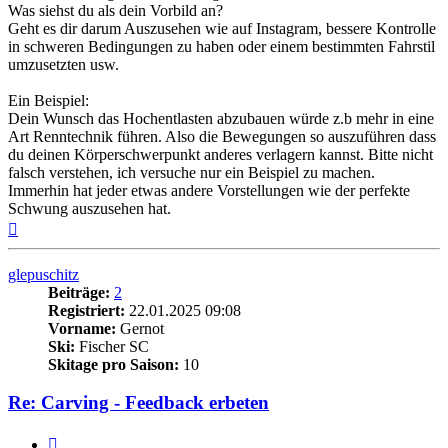
Was siehst du als dein Vorbild an?
Geht es dir darum Auszusehen wie auf Instagram, bessere Kontrolle
in schweren Bedingungen zu haben oder einem bestimmten Fahrstil
umzusetzten usw.
Ein Beispiel:
Dein Wunsch das Hochentlasten abzubauen würde z.b mehr in eine
Art Renntechnik führen. Also die Bewegungen so auszuführen dass
du deinen Körperschwerpunkt anderes verlagern kannst. Bitte nicht
falsch verstehen, ich versuche nur ein Beispiel zu machen.
Immerhin hat jeder etwas andere Vorstellungen wie der perfekte
Schwung auszusehen hat.
Nach
oben
glepuschitz
Beiträge:
2
Registriert:
22.01.2025 09:08
Vorname:
Gernot
Ski:
Fischer SC
Skitage pro Saison:
10
Re: Carving - Feedback erbeten
Zitieren