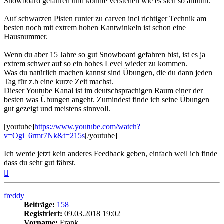
Snowboard gefahren und könnte verstehen wie es sich so anfühlt.
Auf schwarzen Pisten runter zu carven incl richtiger Technik am
besten noch mit extrem hohen Kantwinkeln ist schon eine
Hausnummer.
Wenn du aber 15 Jahre so gut Snowboard gefahren bist, ist es ja
extrem schwer auf so ein hohes Level wieder zu kommen.
Was du natürlich machen kannst sind Übungen, die du dann jeden
Tag für z.b eine kurze Zeit machst.
Dieser Youtube Kanal ist im deutschsprachigen Raum einer der
besten was Übungen angeht. Zumindest finde ich seine Übungen
gut gezeigt und meistens sinnvoll.
[youtube]
https://www.youtube.com/watch?
v=Ogi_6rmr7Nk&t=215s
[/youtube]
Ich werde jetzt kein anderes Feedback geben, einfach weil ich finde
dass du sehr gut fährst.
Nach
oben
freddy_
Beiträge:
158
Registriert:
09.03.2018 19:02
Vorname:
Frank