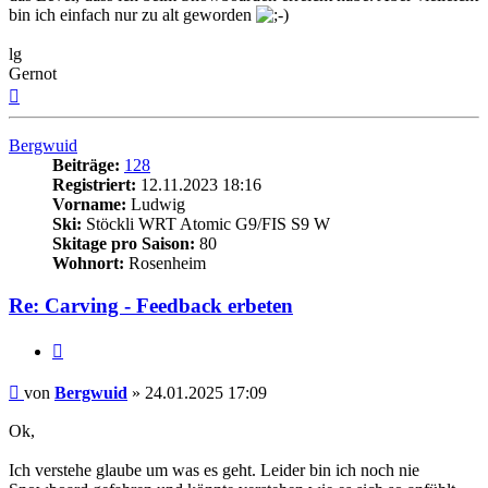
bin ich einfach nur zu alt geworden
lg
Gernot
Nach
oben
Bergwuid
Beiträge:
128
Registriert:
12.11.2023 18:16
Vorname:
Ludwig
Ski:
Stöckli WRT Atomic G9/FIS S9 W
Skitage pro Saison:
80
Wohnort:
Rosenheim
Re: Carving - Feedback erbeten
Zitieren
Beitrag
von
Bergwuid
»
24.01.2025 17:09
Ok,
Ich verstehe glaube um was es geht. Leider bin ich noch nie