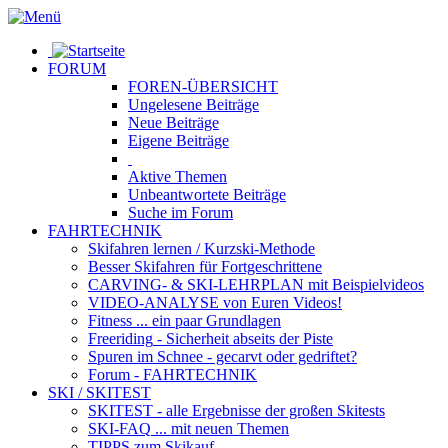
FORUM
FOREN-ÜBERSICHT
Ungelesene
Beiträge
Neue
Beiträge
Eigene
Beiträge
Aktive
Themen
Unbeantwortete
Beiträge
Suche im Forum
FAHRTECHNIK
Skifahren lernen
/ Kurzski-Methode
Besser Skifahren
für Fortgeschrittene
CARVING- & SKI-LEHRPLAN
mit Beispielvideos
VIDEO-ANALYSE
von Euren Videos!
Fitness
... ein paar Grundlagen
Freeriding
- Sicherheit abseits der Piste
Spuren im Schnee
- gecarvt oder gedriftet?
Forum
- FAHRTECHNIK
SKI / SKITEST
SKITEST
- alle Ergebnisse der großen Skitests
SKI-FAQ
... mit neuen Themen
TIPPS zum Skikauf