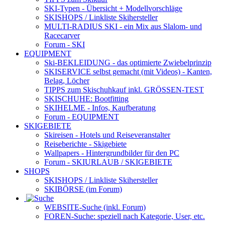
SKI-Typen
- Übersicht + Modellvorschläge
SKISHOPS / Linkliste Skihersteller
MULTI-RADIUS SKI
- ein Mix aus Slalom- und
Racecarver
Forum
- SKI
EQUIPMENT
Ski-BEKLEIDUNG
- das optimierte Zwiebelprinzip
SKISERVICE selbst gemacht
(mit Videos) - Kanten,
Belag, Löcher
TIPPS zum Skischuhkauf
inkl. GRÖSSEN-TEST
SKISCHUHE:
Bootfitting
SKIHELME
- Infos, Kaufberatung
Forum
- EQUIPMENT
SKIGEBIETE
Skireisen - Hotels und Reiseveranstalter
Reiseberichte - Skigebiete
Wallpapers
- Hintergrundbilder für den PC
Forum
- SKIURLAUB / SKIGEBIETE
SHOPS
SKISHOPS / Linkliste Skihersteller
SKIBÖRSE
(im Forum)
WEBSITE
-Suche (inkl. Forum)
FOREN
-Suche: speziell nach Kategorie, User, etc.