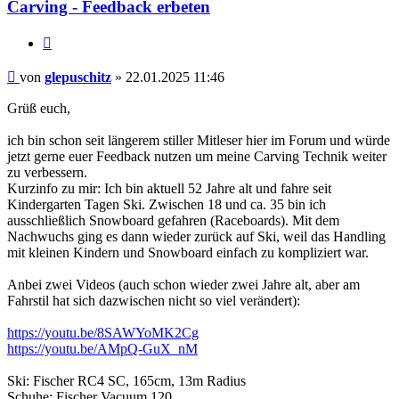
Carving - Feedback erbeten
Zitieren
Beitrag
von
glepuschitz
»
22.01.2025 11:46
Grüß euch,
ich bin schon seit längerem stiller Mitleser hier im Forum und würde
jetzt gerne euer Feedback nutzen um meine Carving Technik weiter
zu verbessern.
Kurzinfo zu mir: Ich bin aktuell 52 Jahre alt und fahre seit
Kindergarten Tagen Ski. Zwischen 18 und ca. 35 bin ich
ausschließlich Snowboard gefahren (Raceboards). Mit dem
Nachwuchs ging es dann wieder zurück auf Ski, weil das Handling
mit kleinen Kindern und Snowboard einfach zu kompliziert war.
Anbei zwei Videos (auch schon wieder zwei Jahre alt, aber am
Fahrstil hat sich dazwischen nicht so viel verändert):
https://youtu.be/8SAWYoMK2Cg
https://youtu.be/AMpQ-GuX_nM
Ski: Fischer RC4 SC, 165cm, 13m Radius
Schuhe: Fischer Vacuum 120