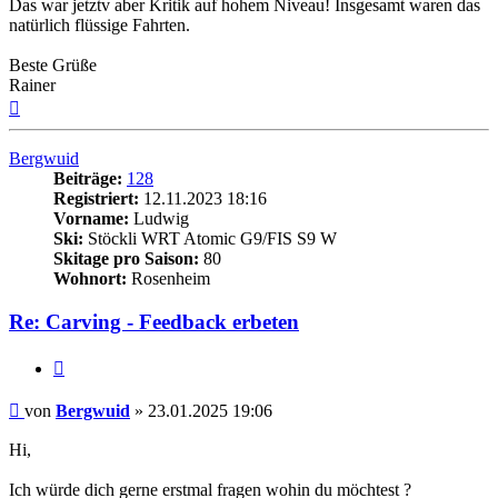
Das war jetztv aber Kritik auf hohem Niveau! Insgesamt waren das
natürlich flüssige Fahrten.
Beste Grüße
Rainer
Nach
oben
Bergwuid
Beiträge:
128
Registriert:
12.11.2023 18:16
Vorname:
Ludwig
Ski:
Stöckli WRT Atomic G9/FIS S9 W
Skitage pro Saison:
80
Wohnort:
Rosenheim
Re: Carving - Feedback erbeten
Zitieren
Beitrag
von
Bergwuid
»
23.01.2025 19:06
Hi,
Ich würde dich gerne erstmal fragen wohin du möchtest ?