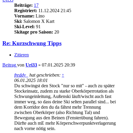
Beiträge:
17
Registriert:
11.12.2024 21:45
Vorname:
Lino
Ski:
Salomon X Kart
Ski-Level:
91
Skitage pro Saison:
20
Re: Kurzschwung Tipps
Zitieren
Beitrag
von
Uri33
»
07.01.2025 20:39
freddy_
hat geschrieben:
↑
06.01.2025 18:01
Du schwingst den Stock "nur so mit" - auch zu später
Stockeinsatz, zudem zu starke Oberkörperrotation als
Schwungeinleitung, Außenski läuft/wischt auch fast
immer weg, so dass deine Ski selten parallel sind... bei
dem Korridor den du da fährst mehr Trennung
zwischen Oberkörper (also Richtung Tal) und
Bewegung aus den Beinen (Fensterübung fahren).
Dürfte auch mE mehr Körperschwerpunktverlagerung
nach vorne nötig sein.