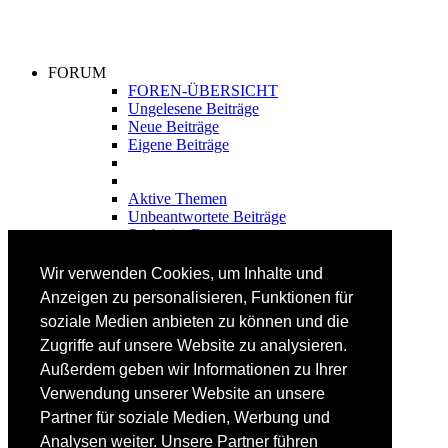
FORUM
FOREN-ÜBERSICHT
Ungelesene Beiträge
Neue Beiträge
Eigene Beiträge
Aktive Themen
Unbeantwortete Beiträge
Suche im Forum
FAHRTECHNIK
Wir verwenden Cookies, um Inhalte und
Einsteiger
Anzeigen zu personalisieren, Funktionen für
Fortgeschrittene
soziale Medien anbieten zu können und die
Lehrplan
Videoanalyse
Zugriffe auf unsere Website zu analysieren.
Außerdem geben wir Informationen zu Ihrer
SKI
Verwendung unserer Website an unsere
SKITEST
Partner für soziale Medien, Werbung und
Ski-FAQ
Analysen weiter. Unsere Partner führen
Tipps Ski-Kauf