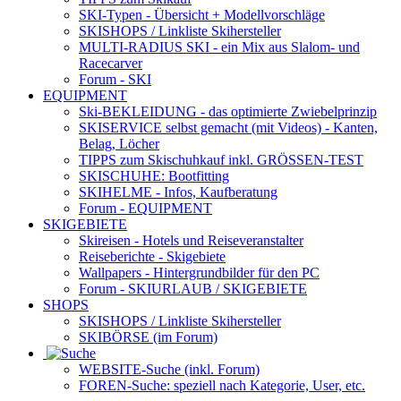
SKI-Typen
- Übersicht + Modellvorschläge
SKISHOPS / Linkliste Skihersteller
MULTI-RADIUS SKI
- ein Mix aus Slalom- und
Racecarver
Forum
- SKI
EQUIPMENT
Ski-BEKLEIDUNG
- das optimierte Zwiebelprinzip
SKISERVICE selbst gemacht
(mit Videos) - Kanten,
Belag, Löcher
TIPPS zum Skischuhkauf
inkl. GRÖSSEN-TEST
SKISCHUHE:
Bootfitting
SKIHELME
- Infos, Kaufberatung
Forum
- EQUIPMENT
SKIGEBIETE
Skireisen - Hotels und Reiseveranstalter
Reiseberichte - Skigebiete
Wallpapers
- Hintergrundbilder für den PC
Forum
- SKIURLAUB / SKIGEBIETE
SHOPS
SKISHOPS / Linkliste Skihersteller
SKIBÖRSE
(im Forum)
WEBSITE
-Suche (inkl. Forum)
FOREN
-Suche: speziell nach Kategorie, User, etc.