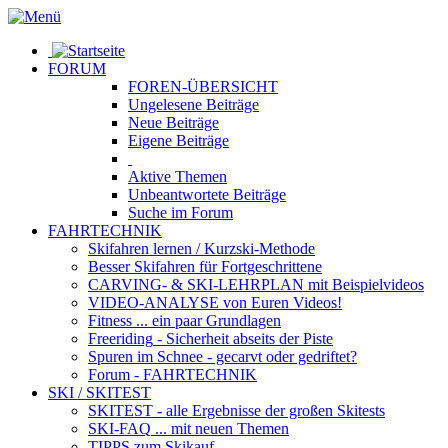
FORUM
FOREN-ÜBERSICHT
Ungelesene
Beiträge
Neue
Beiträge
Eigene
Beiträge
Aktive
Themen
Unbeantwortete
Beiträge
Suche im Forum
FAHRTECHNIK
Skifahren lernen
/ Kurzski-Methode
Besser Skifahren
für Fortgeschrittene
CARVING- & SKI-LEHRPLAN
mit Beispielvideos
VIDEO-ANALYSE
von Euren Videos!
Fitness
... ein paar Grundlagen
Freeriding
- Sicherheit abseits der Piste
Spuren im Schnee
- gecarvt oder gedriftet?
Forum
- FAHRTECHNIK
SKI / SKITEST
SKITEST
- alle Ergebnisse der großen Skitests
SKI-FAQ
... mit neuen Themen
TIPPS zum Skikauf