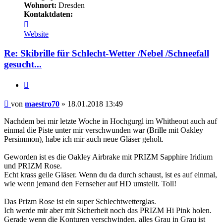
Wohnort:
Dresden
Kontaktdaten:
Kontaktdaten
von
Website
maestro70
Re: Skibrille für Schlecht-Wetter /Nebel /Schneefall
gesucht...
Zitieren
Beitrag
von
maestro70
»
18.01.2018 13:49
Nachdem bei mir letzte Woche in Hochgurgl im Whitheout auch auf
einmal die Piste unter mir verschwunden war (Brille mit Oakley
Persimmon), habe ich mir auch neue Gläser geholt.
Geworden ist es die Oakley Airbrake mit PRIZM Sapphire Iridium
und PRIZM Rose.
Echt krass geile Gläser. Wenn du da durch schaust, ist es auf einmal,
wie wenn jemand den Fernseher auf HD umstellt. Toll!
Das Prizm Rose ist ein super Schlechtwetterglas.
Ich werde mir aber mit Sicherheit noch das PRIZM Hi Pink holen.
Gerade wenn die Konturen verschwinden, alles Grau in Grau ist