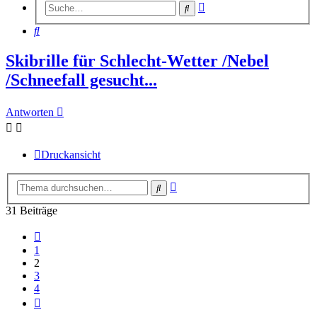
Erweiterte
Suche
Suche
Suche
Skibrille für Schlecht-Wetter /Nebel
/Schneefall gesucht...
Antworten
Druckansicht
Erweiterte
Suche
Suche
31 Beiträge
Vorherige
1
2
3
4
Nächste