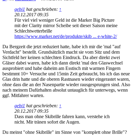
gebi1
hat geschrieben:
↑
20.12.2017 09:35
Für viel viel weniger Geld ist die Marker Big Picture
mit der Clarity mirror Scheibe seit dieser Saison meine
Schlechtwetterbrille
https://www.marker.net/de/produkte/skib ... e-white-2/
Da Bergzeit die jetzt reduziert hatte, habe ich mir die 'mal "auf
Verdacht" bestellt. Grundsätzlich macht sie vom Sitz und dem
Sichtfeld her keinen schlechten Eindruck. Da aber direkt zwei
Gläser dabei waren, habe ich dann direkt 'mal den Glaswechsel
ausprobiert und habe daheim am Esstisch mit warmen Fingern
bestimmt 10+ Versuche und 15min Zeit gebraucht, bis ich das neue
Glas drin hatte und die oberen Rastnasen wieder eingerastet waren,
ohne dass die an der Nasenpartie wieder rausgesprungen sind. Also
nach meinem Dafürhalten absolut untauglich für unterwegs, wenn
ggf. Mitfahrer warten.
gebi1
hat geschrieben:
↑
20.12.2017 09:35
Dass man ohne Skibrille fahren kann, verstehe ich
nicht. Mir tränen sofort die Augen.
Du meinst "ohne Skibrille" im Sinne von "komplett ohne Brille"?