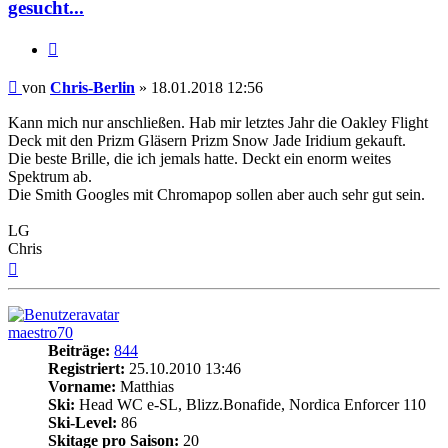
gesucht...
Zitieren
Beitrag
von
Chris-Berlin
»
18.01.2018 12:56
Kann mich nur anschließen. Hab mir letztes Jahr die Oakley Flight
Deck mit den Prizm Gläsern Prizm Snow Jade Iridium gekauft.
Die beste Brille, die ich jemals hatte. Deckt ein enorm weites
Spektrum ab.
Die Smith Googles mit Chromapop sollen aber auch sehr gut sein.
LG
Chris
Nach
oben
maestro70
Beiträge:
844
Registriert:
25.10.2010 13:46
Vorname:
Matthias
Ski:
Head WC e-SL, Blizz.Bonafide, Nordica Enforcer 110
Ski-Level:
86
Skitage pro Saison:
20