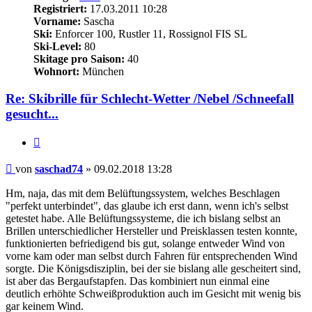
Registriert:
17.03.2011 10:28
Vorname:
Sascha
Ski:
Enforcer 100, Rustler 11, Rossignol FIS SL
Ski-Level:
80
Skitage pro Saison:
40
Wohnort:
München
Re: Skibrille für Schlecht-Wetter /Nebel /Schneefall
gesucht...
Zitieren
Beitrag
von
saschad74
»
09.02.2018 13:28
Hm, naja, das mit dem Belüftungssystem, welches Beschlagen
"perfekt unterbindet", das glaube ich erst dann, wenn ich's selbst
getestet habe. Alle Belüftungssysteme, die ich bislang selbst an
Brillen unterschiedlicher Hersteller und Preisklassen testen konnte,
funktionierten befriedigend bis gut, solange entweder Wind von
vorne kam oder man selbst durch Fahren für entsprechenden Wind
sorgte. Die Königsdisziplin, bei der sie bislang alle gescheitert sind,
ist aber das Bergaufstapfen. Das kombiniert nun einmal eine
deutlich erhöhte Schweißproduktion auch im Gesicht mit wenig bis
gar keinem Wind.