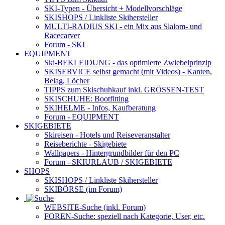
SKI-Typen
- Übersicht + Modellvorschläge
SKISHOPS / Linkliste Skihersteller
MULTI-RADIUS SKI
- ein Mix aus Slalom- und
Racecarver
Forum
- SKI
EQUIPMENT
Ski-BEKLEIDUNG
- das optimierte Zwiebelprinzip
SKISERVICE selbst gemacht
(mit Videos) - Kanten,
Belag, Löcher
TIPPS zum Skischuhkauf
inkl. GRÖSSEN-TEST
SKISCHUHE:
Bootfitting
SKIHELME
- Infos, Kaufberatung
Forum
- EQUIPMENT
SKIGEBIETE
Skireisen - Hotels und Reiseveranstalter
Reiseberichte - Skigebiete
Wallpapers
- Hintergrundbilder für den PC
Forum
- SKIURLAUB / SKIGEBIETE
SHOPS
SKISHOPS / Linkliste Skihersteller
SKIBÖRSE
(im Forum)
WEBSITE
-Suche (inkl. Forum)
FOREN
-Suche: speziell nach Kategorie, User, etc.