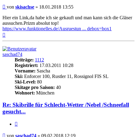
Beitrag
von
skisachse
»
18.01.2018 13:55
Hier ein Link,da habe ich sie gekauft und man kann sich die Gläser
aussuchen.Prizm absolut top!
https://www.funktionelles.de/Ausruestun ... debox=box1
Nach
oben
saschad74
Beiträge:
1112
Registriert:
17.03.2011 10:28
Vorname:
Sascha
Ski:
Enforcer 100, Rustler 11, Rossignol FIS SL
Ski-Level:
80
Skitage pro Saison:
40
Wohnort:
München
Re: Skibrille für Schlecht-Wetter /Nebel /Schneefall
gesucht...
Zitieren
Beitrag
von
saschad74
»
09.02.2018 12:19