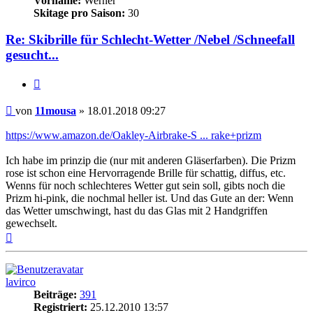
Vorname:
Werner
Skitage pro Saison:
30
Re: Skibrille für Schlecht-Wetter /Nebel /Schneefall
gesucht...
Zitieren
Beitrag
von
11mousa
»
18.01.2018 09:27
https://www.amazon.de/Oakley-Airbrake-S ... rake+prizm
Ich habe im prinzip die (nur mit anderen Gläserfarben). Die Prizm
rose ist schon eine Hervorragende Brille für schattig, diffus, etc.
Wenns für noch schlechteres Wetter gut sein soll, gibts noch die
Prizm hi-pink, die nochmal heller ist. Und das Gute an der: Wenn
das Wetter umschwingt, hast du das Glas mit 2 Handgriffen
gewechselt.
Nach
oben
lavirco
Beiträge:
391
Registriert:
25.12.2010 13:57