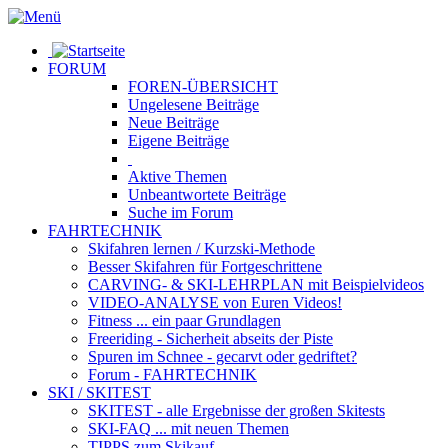
FORUM
FOREN-ÜBERSICHT
Ungelesene
Beiträge
Neue
Beiträge
Eigene
Beiträge
Aktive
Themen
Unbeantwortete
Beiträge
Suche im Forum
FAHRTECHNIK
Skifahren lernen
/ Kurzski-Methode
Besser Skifahren
für Fortgeschrittene
CARVING- & SKI-LEHRPLAN
mit Beispielvideos
VIDEO-ANALYSE
von Euren Videos!
Fitness
... ein paar Grundlagen
Freeriding
- Sicherheit abseits der Piste
Spuren im Schnee
- gecarvt oder gedriftet?
Forum
- FAHRTECHNIK
SKI / SKITEST
SKITEST
- alle Ergebnisse der großen Skitests
SKI-FAQ
... mit neuen Themen
TIPPS zum Skikauf