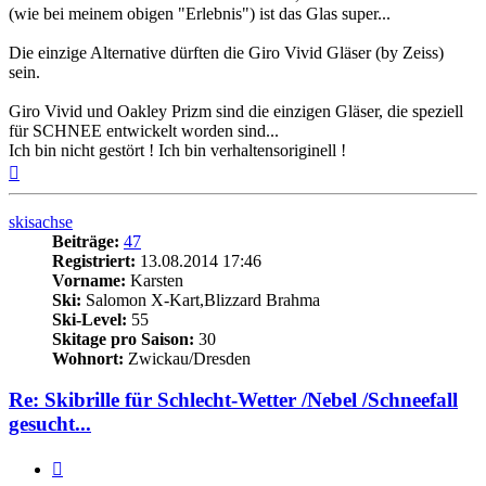
(wie bei meinem obigen "Erlebnis") ist das Glas super...
Die einzige Alternative dürften die Giro Vivid Gläser (by Zeiss)
sein.
Giro Vivid und Oakley Prizm sind die einzigen Gläser, die speziell
für SCHNEE entwickelt worden sind...
Ich bin nicht gestört ! Ich bin verhaltensoriginell !
Nach
oben
skisachse
Beiträge:
47
Registriert:
13.08.2014 17:46
Vorname:
Karsten
Ski:
Salomon X-Kart,Blizzard Brahma
Ski-Level:
55
Skitage pro Saison:
30
Wohnort:
Zwickau/Dresden
Re: Skibrille für Schlecht-Wetter /Nebel /Schneefall
gesucht...
Zitieren