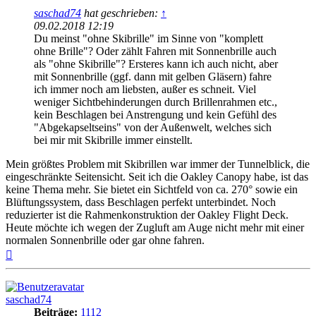
saschad74
hat geschrieben:
↑
09.02.2018 12:19
Du meinst "ohne Skibrille" im Sinne von "komplett
ohne Brille"? Oder zählt Fahren mit Sonnenbrille auch
als "ohne Skibrille"? Ersteres kann ich auch nicht, aber
mit Sonnenbrille (ggf. dann mit gelben Gläsern) fahre
ich immer noch am liebsten, außer es schneit. Viel
weniger Sichtbehinderungen durch Brillenrahmen etc.,
kein Beschlagen bei Anstrengung und kein Gefühl des
"Abgekapseltseins" von der Außenwelt, welches sich
bei mir mit Skibrille immer einstellt.
Mein größtes Problem mit Skibrillen war immer der Tunnelblick, die
eingeschränkte Seitensicht. Seit ich die Oakley Canopy habe, ist das
keine Thema mehr. Sie bietet ein Sichtfeld von ca. 270° sowie ein
Blüftungssystem, dass Beschlagen perfekt unterbindet. Noch
reduzierter ist die Rahmenkonstruktion der Oakley Flight Deck.
Heute möchte ich wegen der Zugluft am Auge nicht mehr mit einer
normalen Sonnenbrille oder gar ohne fahren.
Nach
oben
saschad74
Beiträge:
1112