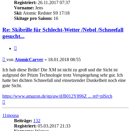
Registriert:
26.11.2017 07:37
Vorname:
Jens
Ski:
Atomic Redster S9 17/18
Skitage pro Saison:
16
Re: Skibrille für Schlecht-Wetter /Nebel /Schneefall
gesucht...
Zitieren
Beitrag
von
AtomicCarver
»
18.01.2018 08:55
Ich hab diese Brille! Die XM ist nicht zu groß und die Sicht ist
aufgrund der Prizm Technologie trotz Verspiegelung sehr gut. Ich
hatte bei dichten Schneefall und einsetzender Dunkelheit noch eine
gute Sicht.
https://www.amazon.de/gp/aw/d/B012Y896Z ... ref=plSrch
Nach
oben
11mousa
Beiträge:
132
Registriert:
05.03.2017 21:33