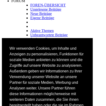
FORUM
FOREN-ÜBERSICHT
Ungelesene Beiträge
Neue Beiträge
Eigene Beiträge
Aktive Themen
Unbeantwortete Beiträge
Suche im Forum
FAHRTECHNIK
Wir verwenden Cookies, um Inhalte und
Einsteiger
Anzeigen zu personalisieren, Funktionen für
Fortgeschrittene
soziale Medien anbieten zu können und die
Lehrplan
Videoanalyse
Zugriffe auf unsere Website zu analysieren.
Außerdem geben wir Informationen zu Ihrer
SKI
Verwendung unserer Website an unsere
SKITEST
Partner für soziale Medien, Werbung und
Ski-FAQ
Analysen weiter. Unsere Partner führen
Tipps Ski-Kauf
Ski-Typen
diese Informationen möglicherweise mit
Skishops
weiteren Daten zusammen, die Sie ihnen
bereitgestellt haben oder die sie im Rahmen
EQUIPMENT