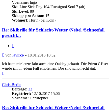
Vorname:
Ingo
Ski:
Line Sick Day 104/ Rossignol Soul 7 (alt)
Ski-Level:
80
Skitage pro Saison:
15
Wohnort:
Hürth (bei Köln)
Re: Skibrille für Schlecht-Wetter /Nebel /Schneefall
gesucht...
Zitieren
Beitrag
von
lavirco
»
18.01.2018 10:32
Ich hatte mir letzte Jahr auch eine Oakley gekauft. Die Prizm Gläser
würde ich in jedem Fall empfehlen. Die sind schon echt gut.
Nach
oben
Chris-Berlin
Beiträge:
22
Registriert:
12.10.2017 15:06
Vorname:
Christopher
Re: Skibrille für Schlecht-Wetter /Nebel /Schneefall