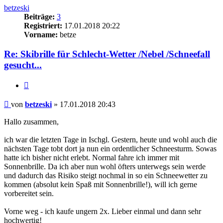
betzeski
Beiträge:
3
Registriert:
17.01.2018 20:22
Vorname:
betze
Re: Skibrille für Schlecht-Wetter /Nebel /Schneefall
gesucht...
Zitieren
Beitrag
von
betzeski
»
17.01.2018 20:43
Hallo zusammen,
ich war die letzten Tage in Ischgl. Gestern, heute und wohl auch die
nächsten Tage tobt dort ja nun ein ordentlicher Schneesturm. Sowas
hatte ich bisher nicht erlebt. Normal fahre ich immer mit
Sonnenbrille. Da ich aber nun wohl öfters unterwegs sein werde
und dadurch das Risiko steigt nochmal in so ein Schneewetter zu
kommen (absolut kein Spaß mit Sonnenbrille!), will ich gerne
vorbereitet sein.
Vorne weg - ich kaufe ungern 2x. Lieber einmal und dann sehr
hochwertig!