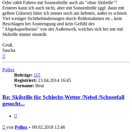
Oder zählt Fahren mit Sonnenbrille auch als "ohne Skibrille"?
Ersteres kann ich auch nicht, aber mit Sonnenbrille (ggf. dann mit
gelben Gläsern) fahre ich immer noch am liebsten, außer es schneit.
Viel weniger Sichtbehinderungen durch Brillenrahmen etc., kein
Beschlagen bei Anstrengung und kein Gefühl des
"Abgekapseltseins" von der Außenwelt, welches sich bei mir mit
Skibrille immer einstellt.
Gruß,
Sascha
Nach
oben
Pollux
Beiträge:
115
Registriert:
23.04.2014 16:45
Vorname:
Beat
Re: Skibrille für Schlecht-Wetter /Nebel /Schneefall
gesucht...
Zitieren
Beitrag
von
Pollux
»
09.02.2018 12:46