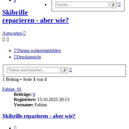
Erwe
Suche
Suc
Skibrille
reparieren - aber wie?
Antworten
Thema weiterempfehlen
Druckansicht
Erweiterte
Suche
Suche
1 Beitrag • Seite
1
von
1
Fabian_91
Beiträge:
6
Registriert:
13.10.2025 20:13
Vorname:
Fabian
Skibrille reparieren - aber wie?
Zitieren