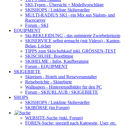
SKI-Typen
- Übersicht + Modellvorschläge
SKISHOPS / Linkliste Skihersteller
MULTI-RADIUS SKI
- ein Mix aus Slalom- und
Racecarver
Forum
- SKI
EQUIPMENT
Ski-BEKLEIDUNG
- das optimierte Zwiebelprinzip
SKISERVICE selbst gemacht
(mit Videos) - Kanten,
Belag, Löcher
TIPPS zum Skischuhkauf
inkl. GRÖSSEN-TEST
SKISCHUHE:
Bootfitting
SKIHELME
- Infos, Kaufberatung
Forum
- EQUIPMENT
SKIGEBIETE
Skireisen - Hotels und Reiseveranstalter
Reiseberichte - Skigebiete
Wallpapers
- Hintergrundbilder für den PC
Forum
- SKIURLAUB / SKIGEBIETE
SHOPS
SKISHOPS / Linkliste Skihersteller
SKIBÖRSE
(im Forum)
WEBSITE
-Suche (inkl. Forum)
FOREN
-Suche: speziell nach Kategorie, User, etc.