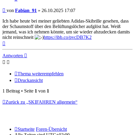
Beitrag
von
Fabian_91
»
26.10.2025 17:07
Ich habe heute bei meiner geliebten Adidas-Skibrille gesehen, dass
der Schaumstoff über den Belüftungslöcher aufglöst hat. Weiß
jemand, was ich nehmen könnte, um sie wieder abzudecken damits
nicht reinschneit
https://ibb.co/pvcDB7K2
Nach
oben
Antworten
Thema weiterempfehlen
Druckansicht
1 Beitrag • Seite
1
von
1
Zurück zu „SKIFAHREN allgemein“
Startseite
Foren-Übersicht
Alle Zeiten sind
UTC+02:00