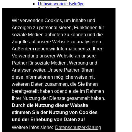
Unbeantwortete Beiträge
Suche im Forum
FAHRTECHNIK
Wir verwenden Cookies, um Inhalte und
Einsteiger
Anzeigen zu personalisieren, Funktionen für
Fortgeschrittene
soziale Medien anbieten zu können und die
Lehrplan
Videoanalyse
Zugriffe auf unsere Website zu analysieren.
Außerdem geben wir Informationen zu Ihrer
SKI
Verwendung unserer Website an unsere
SKITEST
Partner für soziale Medien, Werbung und
Ski-FAQ
Analysen weiter. Unsere Partner führen
Tipps Ski-Kauf
Ski-Typen
diese Informationen möglicherweise mit
Skishops
weiteren Daten zusammen, die Sie ihnen
bereitgestellt haben oder die sie im Rahmen
EQUIPMENT
Skibekleidung
Ihrer Nutzung der Dienste gesammelt haben.
Skischuhe
Durch die Nutzung dieser Website
Bootfitting
stimmen Sie der Nutzung von Cookies
Skihelme
Skiservice selbst
und der Erhebung von Daten zu!
Weitere Infos siehe:
Datenschutzerklärung