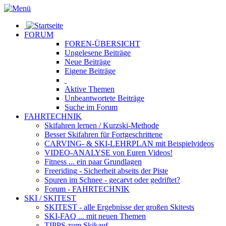
FORUM
FOREN-ÜBERSICHT
Ungelesene
Beiträge
Neue
Beiträge
Eigene
Beiträge
Aktive
Themen
Unbeantwortete
Beiträge
Suche im Forum
FAHRTECHNIK
Skifahren lernen
/ Kurzski-Methode
Besser Skifahren
für Fortgeschrittene
CARVING- & SKI-LEHRPLAN
mit Beispielvideos
VIDEO-ANALYSE
von Euren Videos!
Fitness
... ein paar Grundlagen
Freeriding
- Sicherheit abseits der Piste
Spuren im Schnee
- gecarvt oder gedriftet?
Forum
- FAHRTECHNIK
SKI / SKITEST
SKITEST
- alle Ergebnisse der großen Skitests
SKI-FAQ
... mit neuen Themen
TIPPS zum Skikauf