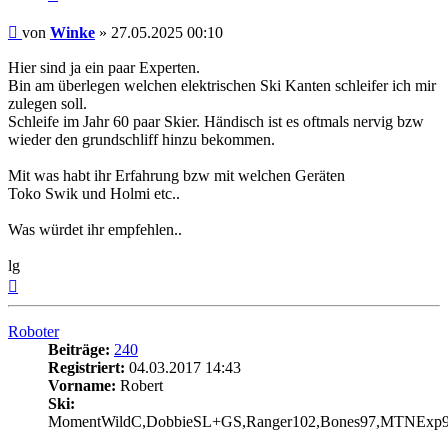
Beitrag
von
Winke
»
27.05.2025 00:10
Hier sind ja ein paar Experten.
Bin am überlegen welchen elektrischen Ski Kanten schleifer ich mir
zulegen soll.
Schleife im Jahr 60 paar Skier. Händisch ist es oftmals nervig bzw
wieder den grundschliff hinzu bekommen.
Mit was habt ihr Erfahrung bzw mit welchen Geräten
Toko Swik und Holmi etc..
Was würdet ihr empfehlen..
lg
Nach
oben
Roboter
Beiträge:
240
Registriert:
04.03.2017 14:43
Vorname:
Robert
Ski:
MomentWildC,DobbieSL+GS,Ranger102,Bones97,MTNExp