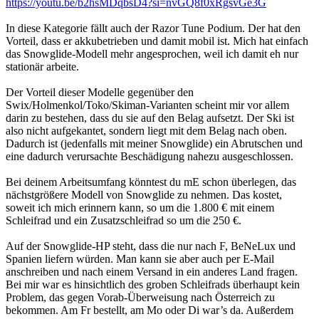
https://youtu.be/b2hsMDqbsD4?si=nvGQ8f0xRgsvGe3G
In diese Kategorie fällt auch der Razor Tune Podium. Der hat den
Vorteil, dass er akkubetrieben und damit mobil ist. Mich hat einfach
das Snowglide-Modell mehr angesprochen, weil ich damit eh nur
stationär arbeite.
Der Vorteil dieser Modelle gegenüber den
Swix/Holmenkol/Toko/Skiman-Varianten scheint mir vor allem
darin zu bestehen, dass du sie auf den Belag aufsetzt. Der Ski ist
also nicht aufgekantet, sondern liegt mit dem Belag nach oben.
Dadurch ist (jedenfalls mit meiner Snowglide) ein Abrutschen und
eine dadurch verursachte Beschädigung nahezu ausgeschlossen.
Bei deinem Arbeitsumfang könntest du mE schon überlegen, das
nächstgrößere Modell von Snowglide zu nehmen. Das kostet,
soweit ich mich erinnern kann, so um die 1.800 € mit einem
Schleifrad und ein Zusatzschleifrad so um die 250 €.
Auf der Snowglide-HP steht, dass die nur nach F, BeNeLux und
Spanien liefern würden. Man kann sie aber auch per E-Mail
anschreiben und nach einem Versand in ein anderes Land fragen.
Bei mir war es hinsichtlich des groben Schleifrads überhaupt kein
Problem, das gegen Vorab-Überweisung nach Österreich zu
bekommen. Am Fr bestellt, am Mo oder Di war’s da. Außerdem