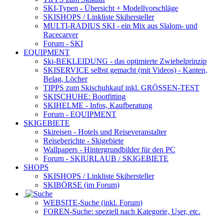
SKI-Typen
- Übersicht + Modellvorschläge
SKISHOPS / Linkliste Skihersteller
MULTI-RADIUS SKI
- ein Mix aus Slalom- und
Racecarver
Forum
- SKI
EQUIPMENT
Ski-BEKLEIDUNG
- das optimierte Zwiebelprinzip
SKISERVICE selbst gemacht
(mit Videos) - Kanten,
Belag, Löcher
TIPPS zum Skischuhkauf
inkl. GRÖSSEN-TEST
SKISCHUHE:
Bootfitting
SKIHELME
- Infos, Kaufberatung
Forum
- EQUIPMENT
SKIGEBIETE
Skireisen - Hotels und Reiseveranstalter
Reiseberichte - Skigebiete
Wallpapers
- Hintergrundbilder für den PC
Forum
- SKIURLAUB / SKIGEBIETE
SHOPS
SKISHOPS / Linkliste Skihersteller
SKIBÖRSE
(im Forum)
WEBSITE
-Suche (inkl. Forum)
FOREN
-Suche: speziell nach Kategorie, User, etc.