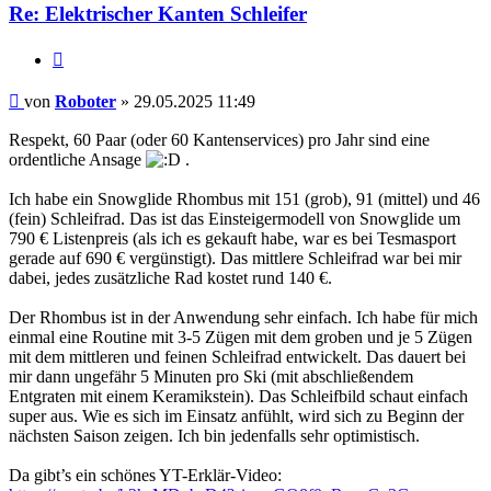
Re: Elektrischer Kanten Schleifer
Zitieren
Beitrag
von
Roboter
»
29.05.2025 11:49
Respekt, 60 Paar (oder 60 Kantenservices) pro Jahr sind eine
ordentliche Ansage
.
Ich habe ein Snowglide Rhombus mit 151 (grob), 91 (mittel) und 46
(fein) Schleifrad. Das ist das Einsteigermodell von Snowglide um
790 € Listenpreis (als ich es gekauft habe, war es bei Tesmasport
gerade auf 690 € vergünstigt). Das mittlere Schleifrad war bei mir
dabei, jedes zusätzliche Rad kostet rund 140 €.
Der Rhombus ist in der Anwendung sehr einfach. Ich habe für mich
einmal eine Routine mit 3-5 Zügen mit dem groben und je 5 Zügen
mit dem mittleren und feinen Schleifrad entwickelt. Das dauert bei
mir dann ungefähr 5 Minuten pro Ski (mit abschließendem
Entgraten mit einem Keramikstein). Das Schleifbild schaut einfach
super aus. Wie es sich im Einsatz anfühlt, wird sich zu Beginn der
nächsten Saison zeigen. Ich bin jedenfalls sehr optimistisch.
Da gibt’s ein schönes YT-Erklär-Video: