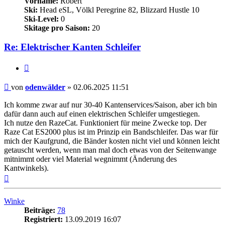
Vorname:
Robert
Ski:
Head eSL, Völkl Peregrine 82, Blizzard Hustle 10
Ski-Level:
0
Skitage pro Saison:
20
Re: Elektrischer Kanten Schleifer
Zitieren
Beitrag
von
odenwälder
»
02.06.2025 11:51
Ich komme zwar auf nur 30-40 Kantenservices/Saison, aber ich bin
dafür dann auch auf einen elektrischen Schleifer umgestiegen.
Ich nutze den RazeCat. Funktioniert für meine Zwecke top. Der
Raze Cat ES2000 plus ist im Prinzip ein Bandschleifer. Das war für
mich der Kaufgrund, die Bänder kosten nicht viel und können leicht
getauscht werden, wenn man mal doch etwas von der Seitenwange
mitnimmt oder viel Material wegnimmt (Änderung des
Kantwinkels).
Nach
oben
Winke
Beiträge:
78
Registriert:
13.09.2019 16:07