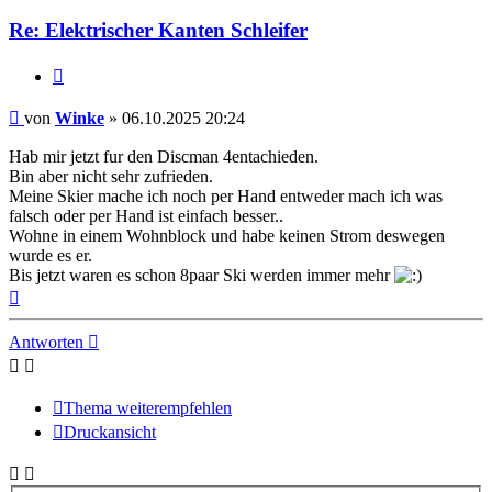
Re: Elektrischer Kanten Schleifer
Zitieren
Beitrag
von
Winke
»
06.10.2025 20:24
Hab mir jetzt fur den Discman 4entachieden.
Bin aber nicht sehr zufrieden.
Meine Skier mache ich noch per Hand entweder mach ich was
falsch oder per Hand ist einfach besser..
Wohne in einem Wohnblock und habe keinen Strom deswegen
wurde es er.
Bis jetzt waren es schon 8paar Ski werden immer mehr
Nach
oben
Antworten
Thema weiterempfehlen
Druckansicht