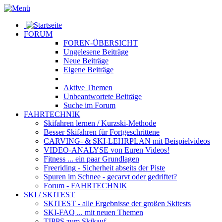
FORUM
FOREN-ÜBERSICHT
Ungelesene
Beiträge
Neue
Beiträge
Eigene
Beiträge
Aktive
Themen
Unbeantwortete
Beiträge
Suche im Forum
FAHRTECHNIK
Skifahren lernen
/ Kurzski-Methode
Besser Skifahren
für Fortgeschrittene
CARVING- & SKI-LEHRPLAN
mit Beispielvideos
VIDEO-ANALYSE
von Euren Videos!
Fitness
... ein paar Grundlagen
Freeriding
- Sicherheit abseits der Piste
Spuren im Schnee
- gecarvt oder gedriftet?
Forum
- FAHRTECHNIK
SKI / SKITEST
SKITEST
- alle Ergebnisse der großen Skitests
SKI-FAQ
... mit neuen Themen
TIPPS zum Skikauf