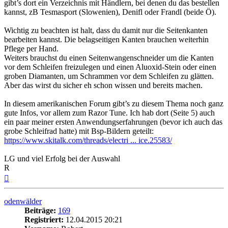
gibt’s dort ein Verzeichnis mit Händlern, bei denen du das bestellen
kannst, zB Tesmasport (Slowenien), Denifl oder Frandl (beide Ö).
Wichtig zu beachten ist halt, dass du damit nur die Seitenkanten
bearbeiten kannst. Die belagseitigen Kanten brauchen weiterhin
Pflege per Hand.
Weiters brauchst du einen Seitenwangenschneider um die Kanten
vor dem Schleifen freizulegen und einen Aluoxid-Stein oder einen
groben Diamanten, um Schrammen vor dem Schleifen zu glätten.
Aber das wirst du sicher eh schon wissen und bereits machen.
In diesem amerikanischen Forum gibt’s zu diesem Thema noch ganz
gute Infos, vor allem zum Razor Tune. Ich hab dort (Seite 5) auch
ein paar meiner ersten Anwendungserfahrungen (bevor ich auch das
grobe Schleifrad hatte) mit Bsp-Bildern geteilt:
https://www.skitalk.com/threads/electri ... ice.25583/
LG und viel Erfolg bei der Auswahl
R
Nach
oben
odenwälder
Beiträge:
169
Registriert:
12.04.2015 20:21