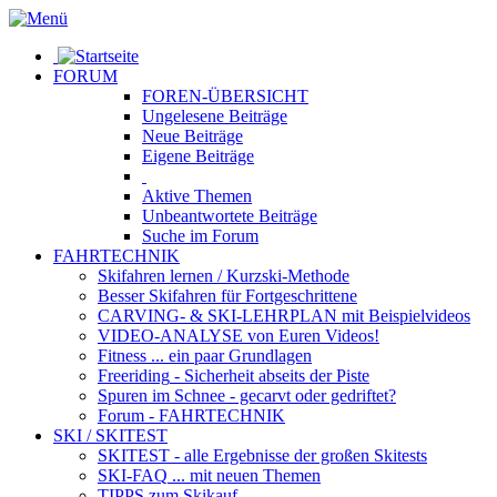
FORUM
FOREN-ÜBERSICHT
Ungelesene
Beiträge
Neue
Beiträge
Eigene
Beiträge
Aktive
Themen
Unbeantwortete
Beiträge
Suche im Forum
FAHRTECHNIK
Skifahren lernen
/ Kurzski-Methode
Besser Skifahren
für Fortgeschrittene
CARVING- & SKI-LEHRPLAN
mit Beispielvideos
VIDEO-ANALYSE
von Euren Videos!
Fitness
... ein paar Grundlagen
Freeriding
- Sicherheit abseits der Piste
Spuren im Schnee
- gecarvt oder gedriftet?
Forum
- FAHRTECHNIK
SKI / SKITEST
SKITEST
- alle Ergebnisse der großen Skitests
SKI-FAQ
... mit neuen Themen
TIPPS zum Skikauf