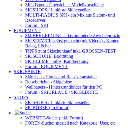
SKI-Typen
- Übersicht + Modellvorschläge
SKISHOPS / Linkliste Skihersteller
MULTI-RADIUS SKI
- ein Mix aus Slalom- und
Racecarver
Forum
- SKI
EQUIPMENT
Ski-BEKLEIDUNG
- das optimierte Zwiebelprinzip
SKISERVICE selbst gemacht
(mit Videos) - Kanten,
Belag, Löcher
TIPPS zum Skischuhkauf
inkl. GRÖSSEN-TEST
SKISCHUHE:
Bootfitting
SKIHELME
- Infos, Kaufberatung
Forum
- EQUIPMENT
SKIGEBIETE
Skireisen - Hotels und Reiseveranstalter
Reiseberichte - Skigebiete
Wallpapers
- Hintergrundbilder für den PC
Forum
- SKIURLAUB / SKIGEBIETE
SHOPS
SKISHOPS / Linkliste Skihersteller
SKIBÖRSE
(im Forum)
WEBSITE
-Suche (inkl. Forum)
FOREN
-Suche: speziell nach Kategorie, User, etc.