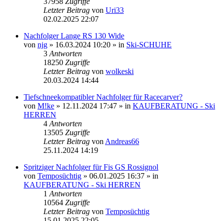
37958
Zugriffe
Letzter Beitrag
von
Uri33
02.02.2025 22:07
Nachfolger Lange RS 130 Wide
von
njg
» 16.03.2024 10:20 » in
Ski-SCHUHE
3
Antworten
18250
Zugriffe
Letzter Beitrag
von
wolkeski
20.03.2024 14:44
Tiefschneekompatibler Nachfolger für Racecarver?
von
M!ke
» 12.11.2024 17:47 » in
KAUFBERATUNG - Ski
HERREN
4
Antworten
13505
Zugriffe
Letzter Beitrag
von
Andreas66
25.11.2024 14:19
Spritziger Nachfolger für Fis GS Rossignol
von
Temposüchtig
» 06.01.2025 16:37 » in
KAUFBERATUNG - Ski HERREN
1
Antworten
10564
Zugriffe
Letzter Beitrag
von
Temposüchtig
15.01.2025 22:05