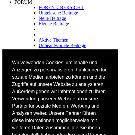
FORUM
FOREN-ÜBERSICHT
Ungelesene Beiträge
Neue Beiträge
Eigene Beiträge
Aktive Themen
Unbeantwortete Beiträge
Suche im Forum
FAHRTECHNIK
Wir verwenden Cookies, um Inhalte und
Einsteiger
Anzeigen zu personalisieren, Funktionen für
Fortgeschrittene
soziale Medien anbieten zu können und die
Lehrplan
Videoanalyse
Zugriffe auf unsere Website zu analysieren.
Außerdem geben wir Informationen zu Ihrer
SKI
Verwendung unserer Website an unsere
SKITEST
Partner für soziale Medien, Werbung und
Ski-FAQ
Analysen weiter. Unsere Partner führen
Tipps Ski-Kauf
Ski-Typen
diese Informationen möglicherweise mit
Skishops
weiteren Daten zusammen, die Sie ihnen
bereitgestellt haben oder die sie im Rahmen