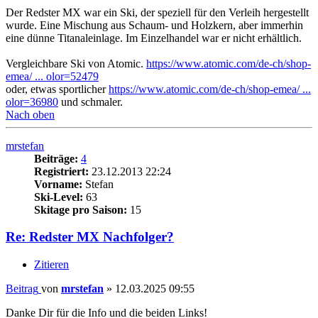
Der Redster MX war ein Ski, der speziell für den Verleih hergestellt
wurde. Eine Mischung aus Schaum- und Holzkern, aber immerhin
eine dünne Titanaleinlage. Im Einzelhandel war er nicht erhältlich.
Vergleichbare Ski von Atomic.
https://www.atomic.com/de-ch/shop-
emea/ ... olor=52479
oder, etwas sportlicher
https://www.atomic.com/de-ch/shop-emea/ ...
olor=36980
und schmaler.
Nach oben
mrstefan
Beiträge:
4
Registriert:
23.12.2013 22:24
Vorname:
Stefan
Ski-Level:
63
Skitage pro Saison:
15
Re: Redster MX Nachfolger?
Zitieren
Beitrag
von
mrstefan
»
12.03.2025 09:55
Danke Dir für die Info und die beiden Links!