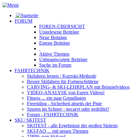
FORUM
FOREN-ÜBERSICHT
Ungelesene
Beiträge
Neue
Beiträge
Eigene
Beiträge
Aktive
Themen
Unbeantwortete
Beiträge
Suche im Forum
FAHRTECHNIK
Skifahren lernen
/ Kurzski-Methode
Besser Skifahren
für Fortgeschrittene
CARVING- & SKI-LEHRPLAN
mit Beispielvideos
VIDEO-ANALYSE
von Euren Videos!
Fitness
... ein paar Grundlagen
Freeriding
- Sicherheit abseits der Piste
Spuren im Schnee
- gecarvt oder gedriftet?
Forum
- FAHRTECHNIK
SKI / SKITEST
SKITEST
- alle Ergebnisse der großen Skitests
SKI-FAQ
... mit neuen Themen
TIPPS zum Skikauf