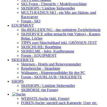
SKI-Typen
- Übersicht + Modellvorschläge
SKISHOPS / Linkliste Skihersteller
MULTI-RADIUS SKI
- ein Mix aus Slalom- und
Racecarver
Forum
- SKI
EQUIPMENT
Ski-BEKLEIDUNG
- das optimierte Zwiebelprinzip
SKISERVICE selbst gemacht
(mit Videos) - Kanten,
Belag, Löcher
TIPPS zum Skischuhkauf
inkl. GRÖSSEN-TEST
SKISCHUHE:
Bootfitting
SKIHELME
- Infos, Kaufberatung
Forum
- EQUIPMENT
SKIGEBIETE
Skireisen - Hotels und Reiseveranstalter
Reiseberichte - Skigebiete
Wallpapers
- Hintergrundbilder für den PC
Forum
- SKIURLAUB / SKIGEBIETE
SHOPS
SKISHOPS / Linkliste Skihersteller
SKIBÖRSE
(im Forum)
WEBSITE
-Suche (inkl. Forum)
FOREN
-Suche: speziell nach Kategorie, User, etc.