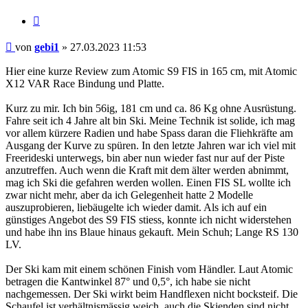
Zitieren
Beitrag
von
gebi1
»
27.03.2023 11:53
Hier eine kurze Review zum Atomic S9 FIS in 165 cm, mit Atomic
X12 VAR Race Bindung und Platte.
Kurz zu mir. Ich bin 56ig, 181 cm und ca. 86 Kg ohne Ausrüstung.
Fahre seit ich 4 Jahre alt bin Ski. Meine Technik ist solide, ich mag
vor allem kürzere Radien und habe Spass daran die Fliehkräfte am
Ausgang der Kurve zu spüren. In den letzte Jahren war ich viel mit
Freerideski unterwegs, bin aber nun wieder fast nur auf der Piste
anzutreffen. Auch wenn die Kraft mit dem älter werden abnimmt,
mag ich Ski die gefahren werden wollen. Einen FIS SL wollte ich
zwar nicht mehr, aber da ich Gelegenheit hatte 2 Modelle
auszuprobieren, liebäugelte ich wieder damit. Als ich auf ein
günstiges Angebot des S9 FIS stiess, konnte ich nicht widerstehen
und habe ihn ins Blaue hinaus gekauft. Mein Schuh; Lange RS 130
LV.
Der Ski kam mit einem schönen Finish vom Händler. Laut Atomic
betragen die Kantwinkel 87° und 0,5°, ich habe sie nicht
nachgemessen. Der Ski wirkt beim Handflexen nicht bocksteif. Die
Schaufel ist verhältnismässig weich, auch die Skienden sind nicht