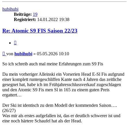
oben
hubihubi
Beiträge:
19
Registriert:
14.01.2022 19:38
Re: Atomic S9 FIS Saison 22/23
Zitieren
Beitrag
von
hubihubi
»
05.05.2026 10:10
So ich schreib auch mal meine Erfahrungen zum S9 Fis
Da mein vorheriger Alleinski ein Vorserien Head E-Sl Fis aufgrund
einer komplett runtergeschliffen Kante nach 4 Jahren das zeitliche
gesegnet hat, habe ich im Frühjahresschlussverkauf zugeschlagen
und den Atomic S9 Fis men Sl in 165 zu einem guten Preis
ergattert…
Der Ski ist identisch zu dem Modell der kommenden Saison….
(26/27)
Was mir als erstes aufgefallen ist, das er deutlich schwerer ist und
eine noch härtere Schaufel hat als der Head.