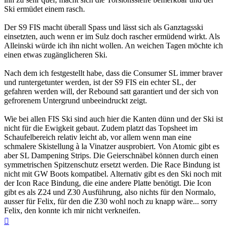
Ski ermüdet einem rasch.
Der S9 FIS macht überall Spass und lässt sich als Ganztagsski
einsetzten, auch wenn er im Sulz doch rascher ermüdend wirkt. Als
Alleinski würde ich ihn nicht wollen. An weichen Tagen möchte ich
einen etwas zugänglicheren Ski.
Nach dem ich festgestellt habe, dass die Consumer SL immer braver
und runtergetunter werden, ist der S9 FIS ein echter SL, der
gefahren werden will, der Rebound satt garantiert und der sich von
gefrorenem Untergrund unbeeindruckt zeigt.
Wie bei allen FIS Ski sind auch hier die Kanten dünn und der Ski ist
nicht für die Ewigkeit gebaut. Zudem platzt das Topsheet im
Schaufelbereich relativ leicht ab, vor allem wenn man eine
schmalere Skistellung à la Vinatzer ausprobiert. Von Atomic gibt es
aber SL Dampening Strips. Die Geierschnäbel können durch einen
symmetrischen Spitzenschutz ersetzt werden. Die Race Bindung ist
nicht mit GW Boots kompatibel. Alternativ gibt es den Ski noch mit
der Icon Race Bindung, die eine andere Platte benötigt. Die Icon
gibt es als Z24 und Z30 Ausführung, also nichts für den Normalo,
ausser für Felix, für den die Z30 wohl noch zu knapp wäre... sorry
Felix, den konnte ich mir nicht verkneifen.
Nach