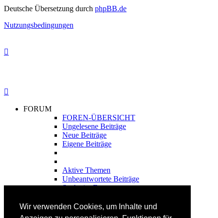
Deutsche Übersetzung durch
phpBB.de
Nutzungsbedingungen
FORUM
FOREN-ÜBERSICHT
Ungelesene Beiträge
Neue Beiträge
Eigene Beiträge
Aktive Themen
Unbeantwortete Beiträge
Suche im Forum
FAHRTECHNIK
Wir verwenden Cookies, um Inhalte und
Einsteiger