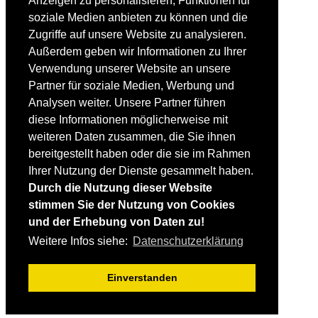
Anzeigen zu personalisieren, Funktionen für
Fortgeschrittene
soziale Medien anbieten zu können und die
Lehrplan
Videoanalyse
Zugriffe auf unsere Website zu analysieren.
Außerdem geben wir Informationen zu Ihrer
SKI
Verwendung unserer Website an unsere
SKITEST
Partner für soziale Medien, Werbung und
Ski-FAQ
Analysen weiter. Unsere Partner führen
Tipps Ski-Kauf
Ski-Typen
diese Informationen möglicherweise mit
Skishops
weiteren Daten zusammen, die Sie ihnen
bereitgestellt haben oder die sie im Rahmen
EQUIPMENT
Skibekleidung
Ihrer Nutzung der Dienste gesammelt haben.
Skischuhe
Durch die Nutzung dieser Website
Bootfitting
stimmen Sie der Nutzung von Cookies
Skihelme
Skiservice selbst
und der Erhebung von Daten zu!
Weitere Infos siehe:
Datenschutzerklärung
SONSTIGES
Skireisen & -hotels
Einverstanden
Impressum / Datenschutz
Mediadaten
Startseite