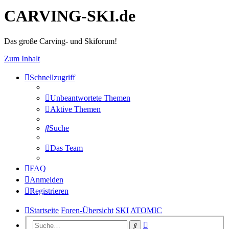
CARVING-SKI.de
Das große Carving- und Skiforum!
Zum Inhalt
Schnellzugriff
Unbeantwortete Themen
Aktive Themen
Suche
Das Team
FAQ
Anmelden
Registrieren
Startseite
Foren-Übersicht
SKI
ATOMIC
Erweiterte
Suche