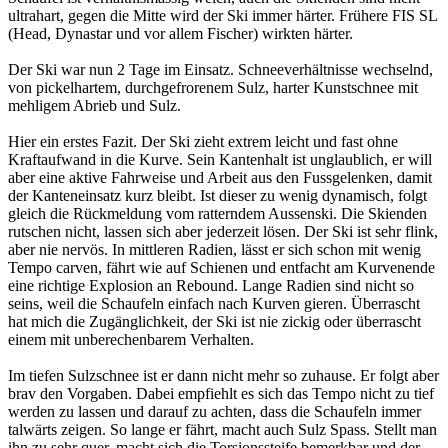
ultrahart, gegen die Mitte wird der Ski immer härter. Frühere FIS SL
(Head, Dynastar und vor allem Fischer) wirkten härter.
Der Ski war nun 2 Tage im Einsatz. Schneeverhältnisse wechselnd,
von pickelhartem, durchgefrorenem Sulz, harter Kunstschnee mit
mehligem Abrieb und Sulz.
Hier ein erstes Fazit. Der Ski zieht extrem leicht und fast ohne
Kraftaufwand in die Kurve. Sein Kantenhalt ist unglaublich, er will
aber eine aktive Fahrweise und Arbeit aus den Fussgelenken, damit
der Kanteneinsatz kurz bleibt. Ist dieser zu wenig dynamisch, folgt
gleich die Rückmeldung vom ratterndem Aussenski. Die Skienden
rutschen nicht, lassen sich aber jederzeit lösen. Der Ski ist sehr flink,
aber nie nervös. In mittleren Radien, lässt er sich schon mit wenig
Tempo carven, fährt wie auf Schienen und entfacht am Kurvenende
eine richtige Explosion an Rebound. Lange Radien sind nicht so
seins, weil die Schaufeln einfach nach Kurven gieren. Überrascht
hat mich die Zugänglichkeit, der Ski ist nie zickig oder überrascht
einem mit unberechenbarem Verhalten.
Im tiefen Sulzschnee ist er dann nicht mehr so zuhause. Er folgt aber
brav den Vorgaben. Dabei empfiehlt es sich das Tempo nicht zu tief
werden zu lassen und darauf zu achten, dass die Schaufeln immer
talwärts zeigen. So lange er fährt, macht auch Sulz Spass. Stellt man
ihn zu sehr quer, macht sich die Torsionssteife bemerkbar und der