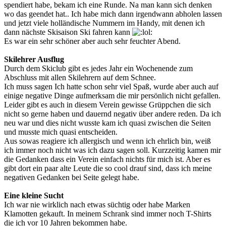
spendiert habe, bekam ich eine Runde. Na man kann sich denken
wo das geendet hat.. Ich habe mich dann irgendwann abholen lassen
und jetzt viele holländische Nummern im Handy, mit denen ich
dann nächste Skisaison Ski fahren kann
Es war ein sehr schöner aber auch sehr feuchter Abend.
Skilehrer Ausflug
Durch dem Skiclub gibt es jedes Jahr ein Wochenende zum
Abschluss mit allen Skilehrern auf dem Schnee.
Ich muss sagen Ich hatte schon sehr viel Spaß, wurde aber auch auf
einige negative Dinge aufmerksam die mir persönlich nicht gefallen.
Leider gibt es auch in diesem Verein gewisse Grüppchen die sich
nicht so gerne haben und dauernd negativ über andere reden. Da ich
neu war und dies nicht wusste kam ich quasi zwischen die Seiten
und musste mich quasi entscheiden.
Aus sowas reagiere ich allergisch und wenn ich ehrlich bin, weiß
ich immer noch nicht was ich dazu sagen soll. Kurzzeitig kamen mir
die Gedanken dass ein Verein einfach nichts für mich ist. Aber es
gibt dort ein paar alte Leute die so cool drauf sind, dass ich meine
negativen Gedanken bei Seite gelegt habe.
Eine kleine Sucht
Ich war nie wirklich nach etwas süchtig oder habe Marken
Klamotten gekauft. In meinem Schrank sind immer noch T-Shirts
die ich vor 10 Jahren bekommen habe.