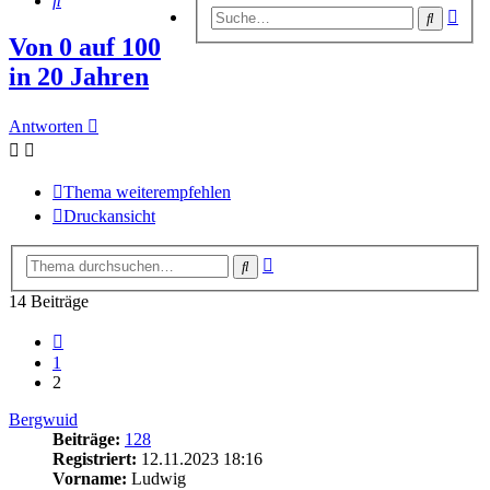
Erwe
Suche
Suc
Von 0 auf 100
in 20 Jahren
Antworten
Thema weiterempfehlen
Druckansicht
Erweiterte
Suche
Suche
14 Beiträge
Vorherige
1
2
Bergwuid
Beiträge:
128
Registriert:
12.11.2023 18:16
Vorname:
Ludwig