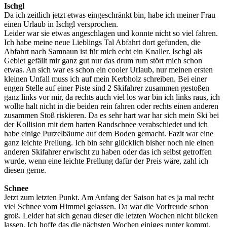
Ischgl
Da ich zeitlich jetzt etwas eingeschränkt bin, habe ich meiner Frau
einen Urlaub in Ischgl versprochen.
Leider war sie etwas angeschlagen und konnte nicht so viel fahren.
Ich habe meine neue Lieblings Tal Abfahrt dort gefunden, die
Abfahrt nach Samnaun ist für mich echt ein Knaller. Ischgl als
Gebiet gefällt mir ganz gut nur das drum rum stört mich schon
etwas. An sich war es schon ein cooler Urlaub, nur meinen ersten
kleinen Unfall muss ich auf mein Kerbholz schreiben. Bei einer
engen Stelle auf einer Piste sind 2 Skifahrer zusammen gestoßen
ganz links vor mir, da rechts auch viel los war bin ich links raus, ich
wollte halt nicht in die beiden rein fahren oder rechts einen anderen
zusammen Stoß riskieren. Da es sehr hart war har sich mein Ski bei
der Kollision mit dem harten Randschnee verabschiedet und ich
habe einige Purzelbäume auf dem Boden gemacht. Fazit war eine
ganz leichte Prellung. Ich bin sehr glücklich bisher noch nie einen
anderen Skifahrer erwischt zu haben oder das ich selbst getroffen
wurde, wenn eine leichte Prellung dafür der Preis wäre, zahl ich
diesen gerne.
Schnee
Jetzt zum letzten Punkt. Am Anfang der Saison hat es ja mal recht
viel Schnee vom Himmel gelassen. Da war die Vorfreude schon
groß. Leider hat sich genau dieser die letzten Wochen nicht blicken
lassen. Ich hoffe das die nächsten Wochen einiges runter kommt.