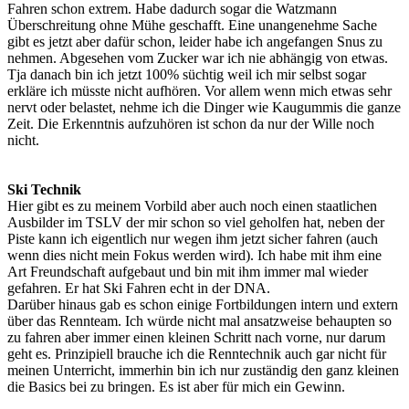
Fahren schon extrem. Habe dadurch sogar die Watzmann
Überschreitung ohne Mühe geschafft. Eine unangenehme Sache
gibt es jetzt aber dafür schon, leider habe ich angefangen Snus zu
nehmen. Abgesehen vom Zucker war ich nie abhängig von etwas.
Tja danach bin ich jetzt 100% süchtig weil ich mir selbst sogar
erkläre ich müsste nicht aufhören. Vor allem wenn mich etwas sehr
nervt oder belastet, nehme ich die Dinger wie Kaugummis die ganze
Zeit. Die Erkenntnis aufzuhören ist schon da nur der Wille noch
nicht.
Ski Technik
Hier gibt es zu meinem Vorbild aber auch noch einen staatlichen
Ausbilder im TSLV der mir schon so viel geholfen hat, neben der
Piste kann ich eigentlich nur wegen ihm jetzt sicher fahren (auch
wenn dies nicht mein Fokus werden wird). Ich habe mit ihm eine
Art Freundschaft aufgebaut und bin mit ihm immer mal wieder
gefahren. Er hat Ski Fahren echt in der DNA.
Darüber hinaus gab es schon einige Fortbildungen intern und extern
über das Rennteam. Ich würde nicht mal ansatzweise behaupten so
zu fahren aber immer einen kleinen Schritt nach vorne, nur darum
geht es. Prinzipiell brauche ich die Renntechnik auch gar nicht für
meinen Unterricht, immerhin bin ich nur zuständig den ganz kleinen
die Basics bei zu bringen. Es ist aber für mich ein Gewinn.