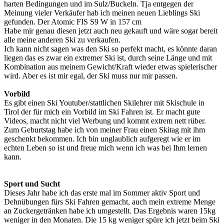
harten Bedingungen und im Sulz/Buckeln. Tja entgegen der
Meinung vieler Verkäufer hab ich meinen neuen Lieblings Ski
gefunden. Der Atomic FIS S9 W in 157 cm
Habe mir genau diesen jetzt auch neu gekauft und wäre sogar bereit
alle meine anderen Ski zu verkaufen.
Ich kann nicht sagen was den Ski so perfekt macht, es könnte daran
liegen das es zwar ein extremer Ski ist, durch seine Länge und mit
Kombination aus meinem Gewicht/Kraft wieder etwas spielerischer
wird. Aber es ist mir egal, der Ski muss nur mir passen.
Vorbild
Es gibt einen Ski Youtuber/stattlichen Skilehrer mit Skischule in
Tirol der für mich ein Vorbild im Ski Fahren ist. Er macht gute
Videos, macht nicht viel Werbung und kommt extrem nett rüber.
Zum Geburtstag habe ich von meiner Frau einen Skitag mit ihm
geschenkt bekommen. Ich bin unglaublich aufgeregt wie er im
echten Leben so ist und freue mich wenn ich was bei Ihm lernen
kann.
Sport und Sucht
Dieses Jahr habe ich das erste mal im Sommer aktiv Sport und
Dehnübungen fürs Ski Fahren gemacht, auch mein extreme Menge
an Zuckergetränken habe ich umgestellt. Das Ergebnis waren 15kg
weniger in den Monaten. Die 15 kg weniger spüre ich jetzt beim Ski