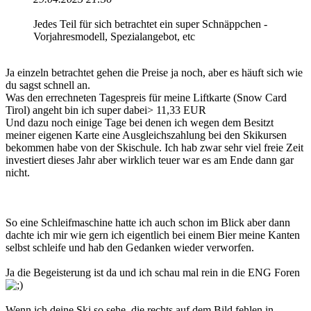
Jedes Teil für sich betrachtet ein super Schnäppchen -
Vorjahresmodell, Spezialangebot, etc
Ja einzeln betrachtet gehen die Preise ja noch, aber es häuft sich wie
du sagst schnell an.
Was den errechneten Tagespreis für meine Liftkarte (Snow Card
Tirol) angeht bin ich super dabei> 11,33 EUR
Und dazu noch einige Tage bei denen ich wegen dem Besitzt
meiner eigenen Karte eine Ausgleichszahlung bei den Skikursen
bekommen habe von der Skischule. Ich hab zwar sehr viel freie Zeit
investiert dieses Jahr aber wirklich teuer war es am Ende dann gar
nicht.
So eine Schleifmaschine hatte ich auch schon im Blick aber dann
dachte ich mir wie gern ich eigentlich bei einem Bier meine Kanten
selbst schleife und hab den Gedanken wieder verworfen.
Ja die Begeisterung ist da und ich schau mal rein in die ENG Foren
Wenn ich deine Ski so sehe, die rechts auf dem Bild fehlen in