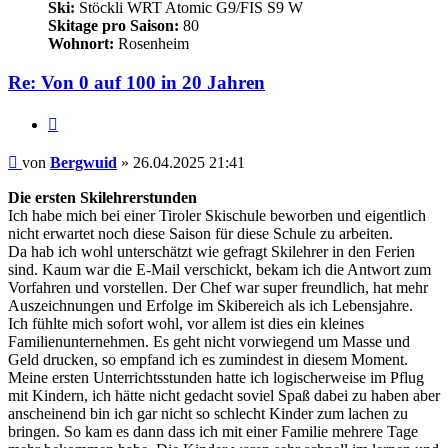
Ski:
Stöckli WRT Atomic G9/FIS S9 W
Skitage pro Saison:
80
Wohnort:
Rosenheim
Re: Von 0 auf 100 in 20 Jahren
Zitieren
Beitrag
von
Bergwuid
»
26.04.2025 21:41
Die ersten Skilehrerstunden
Ich habe mich bei einer Tiroler Skischule beworben und eigentlich
nicht erwartet noch diese Saison für diese Schule zu arbeiten.
Da hab ich wohl unterschätzt wie gefragt Skilehrer in den Ferien
sind. Kaum war die E-Mail verschickt, bekam ich die Antwort zum
Vorfahren und vorstellen. Der Chef war super freundlich, hat mehr
Auszeichnungen und Erfolge im Skibereich als ich Lebensjahre.
Ich fühlte mich sofort wohl, vor allem ist dies ein kleines
Familienunternehmen. Es geht nicht vorwiegend um Masse und
Geld drucken, so empfand ich es zumindest in diesem Moment.
Meine ersten Unterrichtsstunden hatte ich logischerweise im Pflug
mit Kindern, ich hätte nicht gedacht soviel Spaß dabei zu haben aber
anscheinend bin ich gar nicht so schlecht Kinder zum lachen zu
bringen. So kam es dann dass ich mit einer Familie mehrere Tage