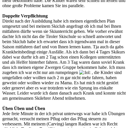
mehr bekommen habe. Die Kinder waren sehr schnell im lernen und
ohne große Probleme kamen Sie ins parallele.
Doppelte Verpflichtung
Direkt nach der Ausbildung habe ich meinen eigentlichen Plan
umgesetzt und bei meinem Skiclub angefragt ob ich mal bei Ihnen
mitfahren dürfte wenn sie Skiunterricht geben. Wie vorher erwähnt
dachte Ich nicht das die Tiroler Skischule so schnell antwortet und
beim Skiclub habe ich erwartet dass ich irgendwann mal in dieser
Saison mitfahren darf und von Ihnen lernen kann. Tja auch da gabs
Krankheitsbedingt einige Ausfälle. Als ich dann bei 4 Tages Skikurs
dabei war durfte ich am 2 Tag schon einen Kollegen unterstützten
und als Helfer hinterher fahren. Am 3 Tag waren dann soviel Krank
dass ich meinen eigene Zwergen Gruppe bekommen habe. Ich muss
zugeben ich war echt nur am rumspringen
, die Kinder sind
umgefallen oder wollten nach 2 m gar nicht mehr fahren, haben
geweint oder wollten wieder zu Mama. Es hat mich nicht gestört
oder genervt aber es war trotzdem wie ein Sprung ins eiskalte
Wasser. Leider wurde ich dann danach auch Krank und konnte nicht
am gemeinsamen Skilehrer Abend teilnehmen.
Üben Üben und Üben
Jede freie Minute in der ich privat unterwegs war habe ich Übungen
gemacht, versucht meinen Pflug oder das Pflug steuern zu
verbessern. Mit meinem (Carving) langen Radien war ich Recht