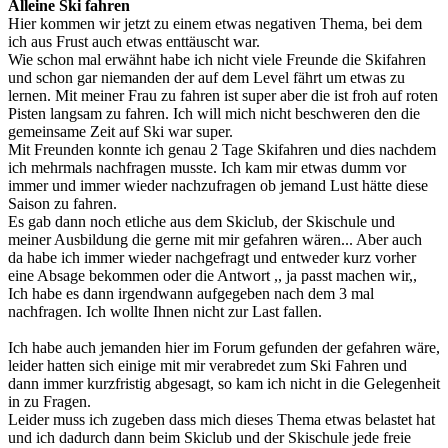
Alleine Ski fahren
Hier kommen wir jetzt zu einem etwas negativen Thema, bei dem
ich aus Frust auch etwas enttäuscht war.
Wie schon mal erwähnt habe ich nicht viele Freunde die Skifahren
und schon gar niemanden der auf dem Level fährt um etwas zu
lernen. Mit meiner Frau zu fahren ist super aber die ist froh auf roten
Pisten langsam zu fahren. Ich will mich nicht beschweren den die
gemeinsame Zeit auf Ski war super.
Mit Freunden konnte ich genau 2 Tage Skifahren und dies nachdem
ich mehrmals nachfragen musste. Ich kam mir etwas dumm vor
immer und immer wieder nachzufragen ob jemand Lust hätte diese
Saison zu fahren.
Es gab dann noch etliche aus dem Skiclub, der Skischule und
meiner Ausbildung die gerne mit mir gefahren wären... Aber auch
da habe ich immer wieder nachgefragt und entweder kurz vorher
eine Absage bekommen oder die Antwort ,, ja passt machen wir,,
Ich habe es dann irgendwann aufgegeben nach dem 3 mal
nachfragen. Ich wollte Ihnen nicht zur Last fallen.
Ich habe auch jemanden hier im Forum gefunden der gefahren wäre,
leider hatten sich einige mit mir verabredet zum Ski Fahren und
dann immer kurzfristig abgesagt, so kam ich nicht in die Gelegenheit
in zu Fragen.
Leider muss ich zugeben dass mich dieses Thema etwas belastet hat
und ich dadurch dann beim Skiclub und der Skischule jede freie