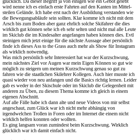
glücklich. Da dieser Begriff ja von einigen wie ein Gebot gelebt
wird nenne ich es einfach erste Fahrten auf den Kanten im Mittel-
steilen Gelände. Ich habe erst nach der Ausbildung verstanden wie
die Bewegungsabläufe sein sollten. Klar komme ich nicht mit dem
Arsch bis zum Boden aber ganz ehrlich solche Skifahrer die dies
wirklich gut können sehe ich eh sehr selten und nicht mal alle Leute
im Skiclub die im Kindesalter angefangen haben können dies. Evtl
steinigen mich jetzt einige für die nächste Aussage aber persönlich
finde ich dieses Ass to the Grass auch mehr als Show für Instagram
als wirklich notwendig.
Was mich persönlich sehr Interessiert hat war der Kurzschwung,
mein nächstes Ziel vor Augen war mein Eigen Können so gut wie
möglich zu steigern um meinen Kurzschwung genau so gut zu
fahren wie die staatlichen Skilehrer Kollegen. Auch hier musste ich
quasi wieder von neu anfangen und die Basics richtig lernen. Leider
gab es weder in der Skischule oder im Skiclub die Gelegenheit mit
anderen zu Üben, zu diesem Thema komme ich gleich in einem
eigenen Abschnitt.
Auf alle Fälle habe ich dann alte und neue Videos von mir selbst
angeschaut, zum Glück war ich nicht mehr abhängig von
irgendwelchen Trollen in Foren oder im Internet die einem nicht
wirklich helfen konnten oder wollten.
Es ging langsam voran zumindest beim Kurzschwung. Wirklich
glücklich war ich damit einfach nicht.