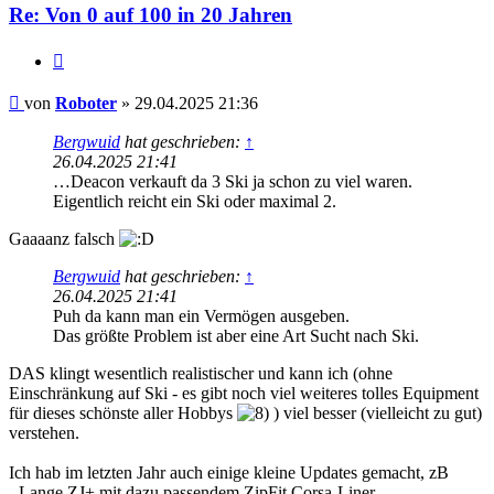
Re: Von 0 auf 100 in 20 Jahren
Zitieren
Beitrag
von
Roboter
»
29.04.2025 21:36
Bergwuid
hat geschrieben:
↑
26.04.2025 21:41
…Deacon verkauft da 3 Ski ja schon zu viel waren.
Eigentlich reicht ein Ski oder maximal 2.
Gaaaanz falsch
Bergwuid
hat geschrieben:
↑
26.04.2025 21:41
Puh da kann man ein Vermögen ausgeben.
Das größte Problem ist aber eine Art Sucht nach Ski.
DAS klingt wesentlich realistischer und kann ich (ohne
Einschränkung auf Ski - es gibt noch viel weiteres tolles Equipment
für dieses schönste aller Hobbys
) viel besser (vielleicht zu gut)
verstehen.
Ich hab im letzten Jahr auch einige kleine Updates gemacht, zB
- Lange ZJ+ mit dazu passendem ZipFit Corsa-Liner