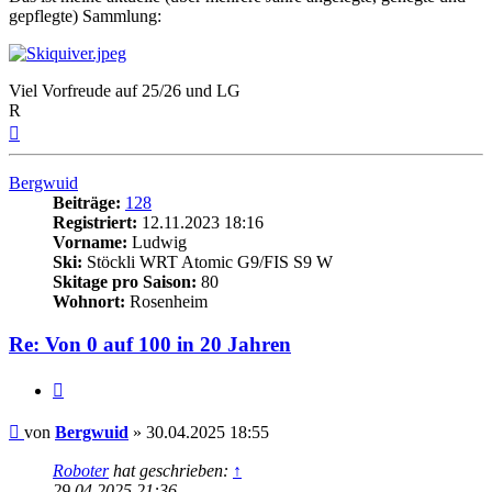
gepflegte) Sammlung:
Viel Vorfreude auf 25/26 und LG
R
Nach
oben
Bergwuid
Beiträge:
128
Registriert:
12.11.2023 18:16
Vorname:
Ludwig
Ski:
Stöckli WRT Atomic G9/FIS S9 W
Skitage pro Saison:
80
Wohnort:
Rosenheim
Re: Von 0 auf 100 in 20 Jahren
Zitieren
Beitrag
von
Bergwuid
»
30.04.2025 18:55
Roboter
hat geschrieben:
↑
29.04.2025 21:36