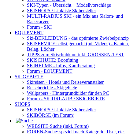
SKI-Typen
- Übersicht + Modellvorschläge
SKISHOPS / Linkliste Skihersteller
MULTI-RADIUS SKI
- ein Mix aus Slalom- und
Racecarver
Forum
- SKI
EQUIPMENT
Ski-BEKLEIDUNG
- das optimierte Zwiebelprinzip
SKISERVICE selbst gemacht
(mit Videos) - Kanten,
Belag, Löcher
TIPPS zum Skischuhkauf
inkl. GRÖSSEN-TEST
SKISCHUHE:
Bootfitting
SKIHELME
- Infos, Kaufberatung
Forum
- EQUIPMENT
SKIGEBIETE
Skireisen - Hotels und Reiseveranstalter
Reiseberichte - Skigebiete
Wallpapers
- Hintergrundbilder für den PC
Forum
- SKIURLAUB / SKIGEBIETE
SHOPS
SKISHOPS / Linkliste Skihersteller
SKIBÖRSE
(im Forum)
WEBSITE
-Suche (inkl. Forum)
FOREN
-Suche: speziell nach Kategorie, User, etc.