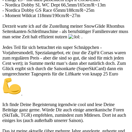
- Nordica Dobby SL WC Dept 66,5mm/165cm/R~13m
- Nordica Dobby GS Race 65mm/188cm/R~25m
- Moment Wildcat 118mm/190cm/R~27m
Derzeit warte ich auf die Zustellung meiner SnowGlide Rhombus
Seitenkanten-Schleifmaschine - als berufstätiger Familienvater muss
man seine Zeit halt effizient nutzen
.
Jedes Teil für sich betrachtet ein super Schnäppchen -
Vorjahresmodell, Spezialangebot, etc (nur die ZipFit Corsas waren
zum regulären Preis - aber die sind so gut, die sind für mich jeden
Cent wert); in Summe merkt man‘s dann aber natürlich doch. Zum
Glück ergibt sich durch die Saisonkarte (SuperSkiCard) dann ein
umgerechneter Tagespreis für die Liftkarte von knapp 25 Euro
.
Ich finde Deine Begeisterung irgendwie cool und lese Deine
Beiträge ganz gerne. Würde Dir auch einige amerikanische Foren
(SkiTalk, TGR) empfehlen, zumindest zum Mitlesen. Dort ist auch
einiges los (auch außerhalb unserer Saison).
Das ist meine aktuelle (über mehrere Jahre angelegte, gehegte und