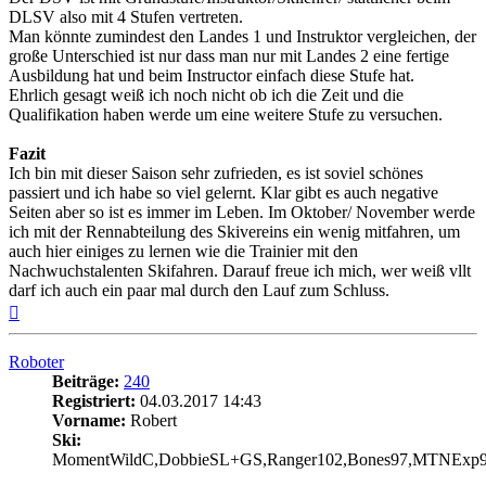
DLSV also mit 4 Stufen vertreten.
Man könnte zumindest den Landes 1 und Instruktor vergleichen, der
große Unterschied ist nur dass man nur mit Landes 2 eine fertige
Ausbildung hat und beim Instructor einfach diese Stufe hat.
Ehrlich gesagt weiß ich noch nicht ob ich die Zeit und die
Qualifikation haben werde um eine weitere Stufe zu versuchen.
Fazit
Ich bin mit dieser Saison sehr zufrieden, es ist soviel schönes
passiert und ich habe so viel gelernt. Klar gibt es auch negative
Seiten aber so ist es immer im Leben. Im Oktober/ November werde
ich mit der Rennabteilung des Skivereins ein wenig mitfahren, um
auch hier einiges zu lernen wie die Trainier mit den
Nachwuchstalenten Skifahren. Darauf freue ich mich, wer weiß vllt
darf ich auch ein paar mal durch den Lauf zum Schluss.
Nach
oben
Roboter
Beiträge:
240
Registriert:
04.03.2017 14:43
Vorname:
Robert
Ski:
MomentWildC,DobbieSL+GS,Ranger102,Bones97,MTNExp