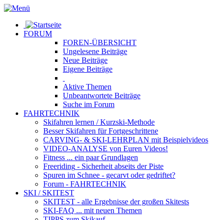
FORUM
FOREN-ÜBERSICHT
Ungelesene
Beiträge
Neue
Beiträge
Eigene
Beiträge
Aktive
Themen
Unbeantwortete
Beiträge
Suche im Forum
FAHRTECHNIK
Skifahren lernen
/ Kurzski-Methode
Besser Skifahren
für Fortgeschrittene
CARVING- & SKI-LEHRPLAN
mit Beispielvideos
VIDEO-ANALYSE
von Euren Videos!
Fitness
... ein paar Grundlagen
Freeriding
- Sicherheit abseits der Piste
Spuren im Schnee
- gecarvt oder gedriftet?
Forum
- FAHRTECHNIK
SKI / SKITEST
SKITEST
- alle Ergebnisse der großen Skitests
SKI-FAQ
... mit neuen Themen
TIPPS zum Skikauf