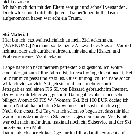
nicht dazu ein.
Ich hab mich dort mit den Eltern sehr gut und schnell verstanden.
Doch wie schnell mich die jungen Trainer/innen in Ihr Team
aufgenommen haben war echt ein Traum.
Ski Material
Hier bin ich jetzt wahrscheinlich an mein Ziel gekommen.
[WARNUNG] Niemand sollte meine Auswahl des Skis als Vorbild
nehmen oder sich darüber aufregen, mir sind alle Risiken und
Probleme meiner Wahl bekannt.
Lange habe ich nach meinem perfekten Ski gesucht. Ich wollte
einen der gut zum Pflug fahren ist, Kurzschwünge leicht macht, Bei
Sulz für mich passt und stabil ist. Quasi unmöglich. Ich habe schon
wirklich viel zu viele Ski getestet und noch mehr gekauft.
Jetzt gab es mal einen FIS SL von Blizzard gebraucht im Internet,
der wurde mir leider weg gekauft. Dann gab es aber einen sehr
billigen Atomic S9 FIS W (Woman) Ski. Bei 100 EUR dachte ich
mir im Notfall hau ich den Ski wenn er nichts ist einfach weg.
Nach dem ersten Ski Tag war ich schon so begeistert dass mir klar
war ich müsste mir diesen Ski eines Tages neu kaufen. Viel Kante
war echt nicht mehr dran, maximal noch ein Skiservice und der Ski
müsste auf den Müll.
Dann hab ich aber einige Tage nur im Pflug damit verbracht auf