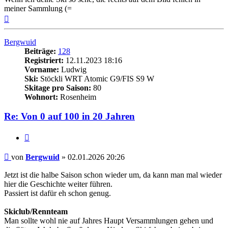
meiner Sammlung (=
Nach
oben
Bergwuid
Beiträge:
128
Registriert:
12.11.2023 18:16
Vorname:
Ludwig
Ski:
Stöckli WRT Atomic G9/FIS S9 W
Skitage pro Saison:
80
Wohnort:
Rosenheim
Re: Von 0 auf 100 in 20 Jahren
Zitieren
Beitrag
von
Bergwuid
»
02.01.2026 20:26
Jetzt ist die halbe Saison schon wieder um, da kann man mal wieder
hier die Geschichte weiter führen.
Passiert ist dafür eh schon genug.
Skiclub/Rennteam
Man sollte wohl nie auf Jahres Haupt Versammlungen gehen und