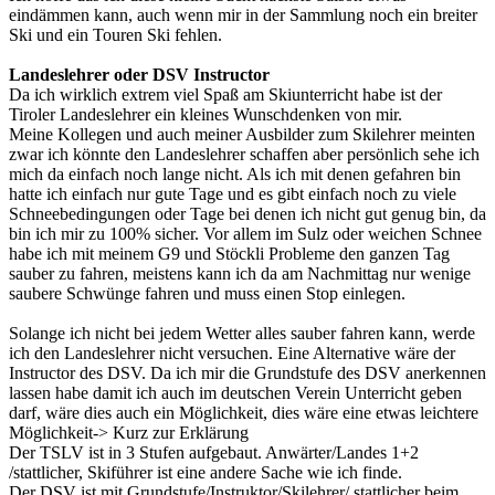
eindämmen kann, auch wenn mir in der Sammlung noch ein breiter
Ski und ein Touren Ski fehlen.
Landeslehrer oder DSV Instructor
Da ich wirklich extrem viel Spaß am Skiunterricht habe ist der
Tiroler Landeslehrer ein kleines Wunschdenken von mir.
Meine Kollegen und auch meiner Ausbilder zum Skilehrer meinten
zwar ich könnte den Landeslehrer schaffen aber persönlich sehe ich
mich da einfach noch lange nicht. Als ich mit denen gefahren bin
hatte ich einfach nur gute Tage und es gibt einfach noch zu viele
Schneebedingungen oder Tage bei denen ich nicht gut genug bin, da
bin ich mir zu 100% sicher. Vor allem im Sulz oder weichen Schnee
habe ich mit meinem G9 und Stöckli Probleme den ganzen Tag
sauber zu fahren, meistens kann ich da am Nachmittag nur wenige
saubere Schwünge fahren und muss einen Stop einlegen.
Solange ich nicht bei jedem Wetter alles sauber fahren kann, werde
ich den Landeslehrer nicht versuchen. Eine Alternative wäre der
Instructor des DSV. Da ich mir die Grundstufe des DSV anerkennen
lassen habe damit ich auch im deutschen Verein Unterricht geben
darf, wäre dies auch ein Möglichkeit, dies wäre eine etwas leichtere
Möglichkeit-> Kurz zur Erklärung
Der TSLV ist in 3 Stufen aufgebaut. Anwärter/Landes 1+2
/stattlicher, Skiführer ist eine andere Sache wie ich finde.
Der DSV ist mit Grundstufe/Instruktor/Skilehrer/ stattlicher beim