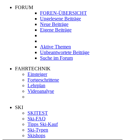
FORUM
FOREN-ÜBERSICHT
Ungelesene Beiträge
Neue Beiträge
Eigene Beiträge
Aktive Themen
Unbeantwortete Beiträge
Suche im Forum
FAHRTECHNIK
Einsteiger
Fortgeschrittene
Lehrplan
Videoanalyse
SKI
SKITEST
Ski-FAQ
Tipps Ski-Kauf
Ski-Typen
Skishops