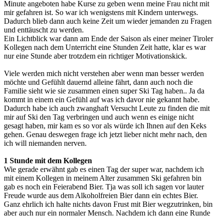
Minute angeboten habe Kurse zu geben wenn meine Frau nicht mit
mir gefahren ist. So war ich wenigstens mit Kindern unterwegs.
Dadurch blieb dann auch keine Zeit um wieder jemanden zu Fragen
und enttäuscht zu werden.
Ein Lichtblick war dann am Ende der Saison als einer meiner Tiroler
Kollegen nach dem Unterricht eine Stunden Zeit hatte, klar es war
nur eine Stunde aber trotzdem ein richtiger Motivationskick.
Viele werden mich nicht verstehen aber wenn man besser werden
möchte und Gefühlt dauernd alleine fährt, dann auch noch die
Familie sieht wie sie zusammen einen super Ski Tag haben.. Ja da
kommt in einem ein Gefühl auf was ich davor nie gekannt habe.
Dadurch habe ich auch zwanghaft Versucht Leute zu finden die mit
mir auf Ski den Tag verbringen und auch wenn es einige nicht
gesagt haben, mir kam es so vor als würde ich Ihnen auf den Keks
gehen. Genau deswegen frage ich jetzt lieber nicht mehr nach, den
ich will niemanden nerven.
1 Stunde mit dem Kollegen
Wie gerade erwähnt gab es einen Tag der super war, nachdem ich
mit einem Kollegen in meinem Alter zusammen Ski gefahren bin
gab es noch ein Feierabend Bier. Tja was soll ich sagen vor lauter
Freude wurde aus dem Alkoholfreien Bier dann ein echtes Bier.
Ganz ehrlich ich halte nichts davon Frust mit Bier wegzutrinken, bin
aber auch nur ein normaler Mensch. Nachdem ich dann eine Runde