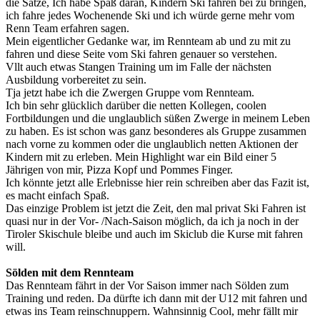
die Sätze, Ich habe Spaß daran, Kindern Ski fahren bei zu bringen,
ich fahre jedes Wochenende Ski und ich würde gerne mehr vom
Renn Team erfahren sagen.
Mein eigentlicher Gedanke war, im Rennteam ab und zu mit zu
fahren und diese Seite vom Ski fahren genauer so verstehen.
Vllt auch etwas Stangen Training um im Falle der nächsten
Ausbildung vorbereitet zu sein.
Tja jetzt habe ich die Zwergen Gruppe vom Rennteam.
Ich bin sehr glücklich darüber die netten Kollegen, coolen
Fortbildungen und die unglaublich süßen Zwerge in meinem Leben
zu haben. Es ist schon was ganz besonderes als Gruppe zusammen
nach vorne zu kommen oder die unglaublich netten Aktionen der
Kindern mit zu erleben. Mein Highlight war ein Bild einer 5
Jährigen von mir, Pizza Kopf und Pommes Finger.
Ich könnte jetzt alle Erlebnisse hier rein schreiben aber das Fazit ist,
es macht einfach Spaß.
Das einzige Problem ist jetzt die Zeit, den mal privat Ski Fahren ist
quasi nur in der Vor- /Nach-Saison möglich, da ich ja noch in der
Tiroler Skischule bleibe und auch im Skiclub die Kurse mit fahren
will.
Sölden mit dem Rennteam
Das Rennteam fährt in der Vor Saison immer nach Sölden zum
Training und reden. Da dürfte ich dann mit der U12 mit fahren und
etwas ins Team reinschnuppern. Wahnsinnig Cool, mehr fällt mir