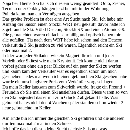
Naja bei Thema Ski hat sich dies ein wenig geändert. Odlo, Ziener,
Tecnika oder Oakley hängen jetzt bei mir in der Wohnung.
Puh da kann man ein Vermögen ausgeben.
Das größte Problem ist aber eine Art Sucht nach Ski. Ich habe mir
Anfang der Saison einen Stöckli WRT neu gekauft, davor hatte ich
3 gebrauchte Ski. Völkl Deacon, Stöckli SX und einen Atomic G9.
Die gebrauchten waren einfach sehr billig und optisch haben mir
alle gefallen. Tja nach dem WRT habe ich schon mal den Deacon
verkauft da 3 Ski ja schon zu viel waren. Eigentlich reicht ein Ski
oder maximal 2.
Leider war jeder Skiladen wie ein Magnet für mich und jeder
Verleih oder Skitest wie mein Kryptonit. Ich konnte nicht daran
vorbei gehen ohne ein paar Blicke auf ein paar der Ski zu werfen
und kaum kam der Verkäufer war es eigentlich schon um mich
geschehen. Jedes mal wenn ich einen gebrauchten Ski gesehen habe
wurde ein unschlagbarer Preis vom Verkäufer vorgeschlagen.
Da mein Keller langsam zum Skiverleih wurde, fragte ein Freund +
Freundin ob Sie mal einen Ski ausleihen dürfen. Diese waren so von
den Ski begeistert das er mir zum Glück 2 abgekauft hatte. Was
gebracht hat es nicht den 4 Wochen später standen schon wieder 2
neue gebrauchte im Keller.
Am Ende bin ich immer die gleichen Ski gefahren und die anderen
durften maximal 2 mal in den Schnee.
Ich hoffe das ich diese kleine Sucht nächste Saison etwas