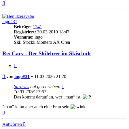
Nach
oben
ingo#31
Beiträge:
1241
Registriert:
30.03.2010 18:47
Vorname:
ingo
Ski:
Stöckli Montero AX Orea
Re: Carv - Der Skilehrer im Skischuh
Zitieren
Beitrag
von
ingo#31
»
11.03.2026 21:20
Surpries
hat geschrieben:
↑
10.03.2026 17:07
Das kommt darauf an, wer „man“ ist.
"man" kann aber auch eine Frau sein
Nach
oben
Antworten