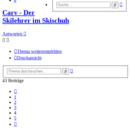
Erwe
Suche
Suc
Carv - Der
Skilehrer im Skischuh
Antworten
Thema weiterempfehlen
Druckansicht
Erweiterte
Suche
Suche
43 Beiträge
Vorherige
1
2
3
4
5
Nächste