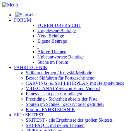
FORUM
FOREN-ÜBERSICHT
Ungelesene
Beiträge
Neue
Beiträge
Eigene
Beiträge
Aktive
Themen
Unbeantwortete
Beiträge
Suche im Forum
FAHRTECHNIK
Skifahren lernen
/ Kurzski-Methode
Besser Skifahren
für Fortgeschrittene
CARVING- & SKI-LEHRPLAN
mit Beispielvideos
VIDEO-ANALYSE
von Euren Videos!
Fitness
... ein paar Grundlagen
Freeriding
- Sicherheit abseits der Piste
Spuren im Schnee
- gecarvt oder gedriftet?
Forum
- FAHRTECHNIK
SKI / SKITEST
SKITEST
- alle Ergebnisse der großen Skitests
SKI-FAQ
... mit neuen Themen
TIPPS zum Skikauf