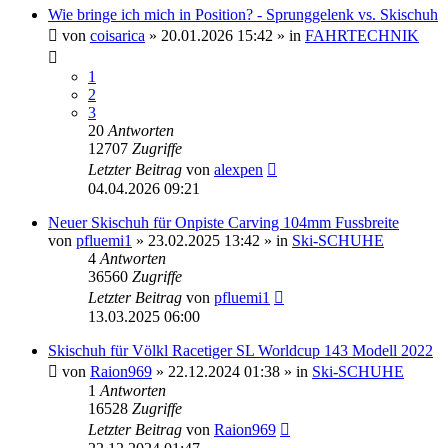
Wie bringe ich mich in Position? - Sprunggelenk vs. Skischuh
von
coisarica
» 20.01.2026 15:42 » in
FAHRTECHNIK
1
2
3
20
Antworten
12707
Zugriffe
Letzter Beitrag
von
alexpen
04.04.2026 09:21
Neuer Skischuh für Onpiste Carving 104mm Fussbreite
von
pfluemi1
» 23.02.2025 13:42 » in
Ski-SCHUHE
4
Antworten
36560
Zugriffe
Letzter Beitrag
von
pfluemi1
13.03.2025 06:00
Skischuh für Völkl Racetiger SL Worldcup 143 Modell 2022
von
Raion969
» 22.12.2024 01:38 » in
Ski-SCHUHE
1
Antworten
16528
Zugriffe
Letzter Beitrag
von
Raion969