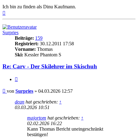
Ich bin zu finden als Dinu Kaufmann.
Nach
oben
Surpries
Beiträge:
159
Registriert:
30.12.2011 17:58
Vorname:
Thomas
Ski:
Kessler Phantom S
Re: Carv - Der Skilehrer im Skischuh
Zitieren
Beitrag
von
Surpries
»
04.03.2026 12:57
dean
hat geschrieben:
↑
03.03.2026 10:51
majortom
hat geschrieben:
↑
02.02.2026 16:22
Kann Thomas Bericht uneingeschränkt
bestätigen!