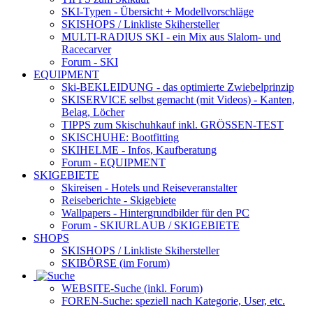
SKI-Typen
- Übersicht + Modellvorschläge
SKISHOPS / Linkliste Skihersteller
MULTI-RADIUS SKI
- ein Mix aus Slalom- und
Racecarver
Forum
- SKI
EQUIPMENT
Ski-BEKLEIDUNG
- das optimierte Zwiebelprinzip
SKISERVICE selbst gemacht
(mit Videos) - Kanten,
Belag, Löcher
TIPPS zum Skischuhkauf
inkl. GRÖSSEN-TEST
SKISCHUHE:
Bootfitting
SKIHELME
- Infos, Kaufberatung
Forum
- EQUIPMENT
SKIGEBIETE
Skireisen - Hotels und Reiseveranstalter
Reiseberichte - Skigebiete
Wallpapers
- Hintergrundbilder für den PC
Forum
- SKIURLAUB / SKIGEBIETE
SHOPS
SKISHOPS / Linkliste Skihersteller
SKIBÖRSE
(im Forum)
WEBSITE
-Suche (inkl. Forum)
FOREN
-Suche: speziell nach Kategorie, User, etc.