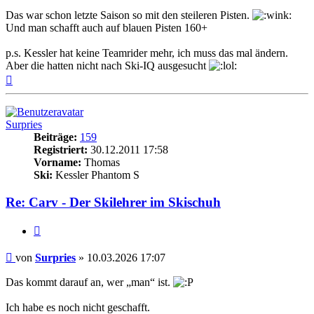
Das war schon letzte Saison so mit den steileren Pisten.
Und man schafft auch auf blauen Pisten 160+
p.s. Kessler hat keine Teamrider mehr, ich muss das mal ändern.
Aber die hatten nicht nach Ski-IQ ausgesucht
Nach
oben
Surpries
Beiträge:
159
Registriert:
30.12.2011 17:58
Vorname:
Thomas
Ski:
Kessler Phantom S
Re: Carv - Der Skilehrer im Skischuh
Zitieren
Beitrag
von
Surpries
»
10.03.2026 17:07
Das kommt darauf an, wer „man“ ist.
Ich habe es noch nicht geschafft.