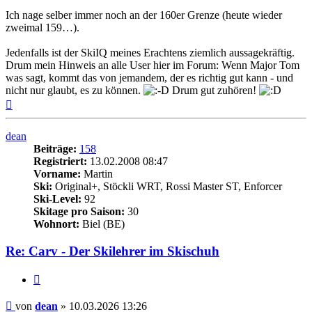
Ich nage selber immer noch an der 160er Grenze (heute wieder
zweimal 159…).
Jedenfalls ist der SkiIQ meines Erachtens ziemlich aussagekräftig.
Drum mein Hinweis an alle User hier im Forum: Wenn Major Tom
was sagt, kommt das von jemandem, der es richtig gut kann - und
nicht nur glaubt, es zu können.
Drum gut zuhören!
Nach
oben
dean
Beiträge:
158
Registriert:
13.02.2008 08:47
Vorname:
Martin
Ski:
Original+, Stöckli WRT, Rossi Master ST, Enforcer
Ski-Level:
92
Skitage pro Saison:
30
Wohnort:
Biel (BE)
Re: Carv - Der Skilehrer im Skischuh
Zitieren
Beitrag
von
dean
»
10.03.2026 13:26