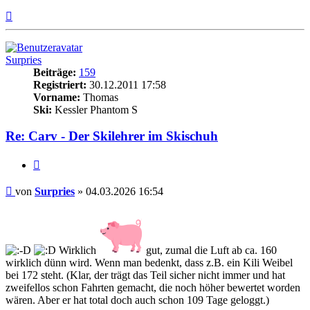
Nach
oben
Surpries
Beiträge:
159
Registriert:
30.12.2011 17:58
Vorname:
Thomas
Ski:
Kessler Phantom S
Re: Carv - Der Skilehrer im Skischuh
Zitieren
Beitrag
von
Surpries
»
04.03.2026 16:54
Wirklich
gut, zumal die Luft ab ca. 160
wirklich dünn wird. Wenn man bedenkt, dass z.B. ein Kili Weibel
bei 172 steht. (Klar, der trägt das Teil sicher nicht immer und hat
zweifellos schon Fahrten gemacht, die noch höher bewertet worden
wären. Aber er hat total doch auch schon 109 Tage geloggt.)