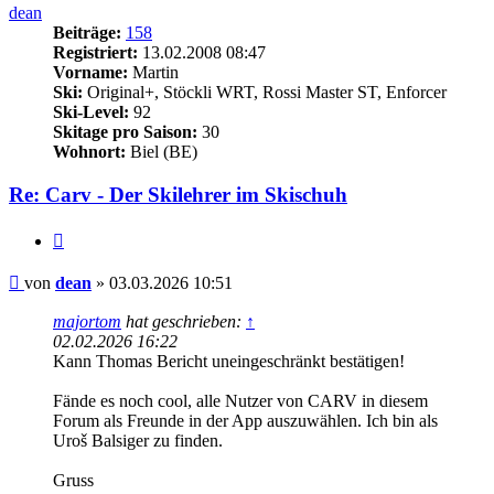
dean
Beiträge:
158
Registriert:
13.02.2008 08:47
Vorname:
Martin
Ski:
Original+, Stöckli WRT, Rossi Master ST, Enforcer
Ski-Level:
92
Skitage pro Saison:
30
Wohnort:
Biel (BE)
Re: Carv - Der Skilehrer im Skischuh
Zitieren
Beitrag
von
dean
»
03.03.2026 10:51
majortom
hat geschrieben:
↑
02.02.2026 16:22
Kann Thomas Bericht uneingeschränkt bestätigen!
Fände es noch cool, alle Nutzer von CARV in diesem
Forum als Freunde in der App auszuwählen. Ich bin als
Uroš Balsiger zu finden.
Gruss