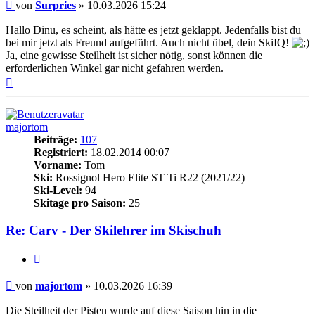
Beitrag
von
Surpries
»
10.03.2026 15:24
Hallo Dinu, es scheint, als hätte es jetzt geklappt. Jedenfalls bist du
bei mir jetzt als Freund aufgeführt. Auch nicht übel, dein SkiIQ!
Ja, eine gewisse Steilheit ist sicher nötig, sonst können die
erforderlichen Winkel gar nicht gefahren werden.
Nach
oben
majortom
Beiträge:
107
Registriert:
18.02.2014 00:07
Vorname:
Tom
Ski:
Rossignol Hero Elite ST Ti R22 (2021/22)
Ski-Level:
94
Skitage pro Saison:
25
Re: Carv - Der Skilehrer im Skischuh
Zitieren
Beitrag
von
majortom
»
10.03.2026 16:39
Die Steilheit der Pisten wurde auf diese Saison hin in die