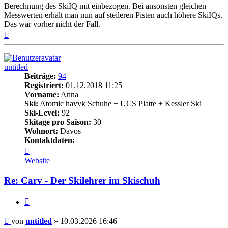
Berechnung des SkiIQ mit einbezogen. Bei ansonsten gleichen
Messwerten erhält man nun auf steileren Pisten auch höhere SkiIQs.
Das war vorher nicht der Fall.
Nach
oben
untitled
Beiträge:
94
Registriert:
01.12.2018 11:25
Vorname:
Anna
Ski:
Atomic havvk Schuhe + UCS Platte + Kessler Ski
Ski-Level:
92
Skitage pro Saison:
30
Wohnort:
Davos
Kontaktdaten:
Kontaktdaten
von
Website
untitled
Re: Carv - Der Skilehrer im Skischuh
Zitieren
Beitrag
von
untitled
»
10.03.2026 16:46