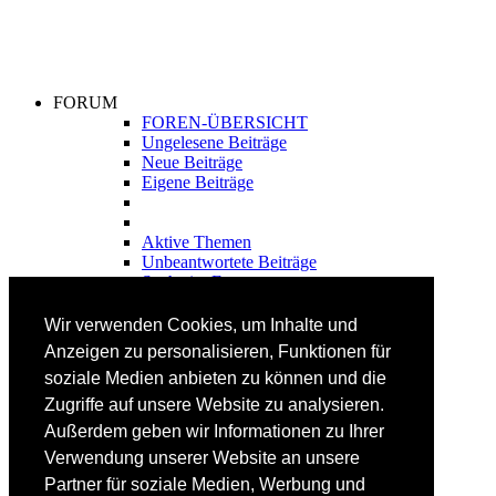
FORUM
FOREN-ÜBERSICHT
Ungelesene Beiträge
Neue Beiträge
Eigene Beiträge
Aktive Themen
Unbeantwortete Beiträge
Suche im Forum
FAHRTECHNIK
Wir verwenden Cookies, um Inhalte und
Einsteiger
Anzeigen zu personalisieren, Funktionen für
Fortgeschrittene
soziale Medien anbieten zu können und die
Lehrplan
Videoanalyse
Zugriffe auf unsere Website zu analysieren.
Außerdem geben wir Informationen zu Ihrer
SKI
Verwendung unserer Website an unsere
SKITEST
Partner für soziale Medien, Werbung und