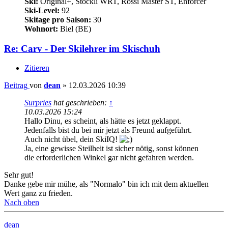
Ski:
Original+, Stöckli WRT, Rossi Master ST, Enforcer
Ski-Level:
92
Skitage pro Saison:
30
Wohnort:
Biel (BE)
Re: Carv - Der Skilehrer im Skischuh
Zitieren
Beitrag
von
dean
»
12.03.2026 10:39
Surpries
hat geschrieben:
↑
10.03.2026 15:24
Hallo Dinu, es scheint, als hätte es jetzt geklappt.
Jedenfalls bist du bei mir jetzt als Freund aufgeführt.
Auch nicht übel, dein SkiIQ!
Ja, eine gewisse Steilheit ist sicher nötig, sonst können
die erforderlichen Winkel gar nicht gefahren werden.
Sehr gut!
Danke gebe mir mühe, als "Normalo" bin ich mit dem aktuellen
Wert ganz zu frieden.
Nach oben
dean