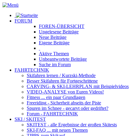
FORUM
FOREN-ÜBERSICHT
Ungelesene
Beiträge
Neue
Beiträge
Eigene
Beiträge
Aktive
Themen
Unbeantwortete
Beiträge
Suche im Forum
FAHRTECHNIK
Skifahren lernen
/ Kurzski-Methode
Besser Skifahren
für Fortgeschrittene
CARVING- & SKI-LEHRPLAN
mit Beispielvideos
VIDEO-ANALYSE
von Euren Videos!
Fitness
... ein paar Grundlagen
Freeriding
- Sicherheit abseits der Piste
Spuren im Schnee
- gecarvt oder gedriftet?
Forum
- FAHRTECHNIK
SKI / SKITEST
SKITEST
- alle Ergebnisse der großen Skitests
SKI-FAQ
... mit neuen Themen
TIPPS zum Skikauf