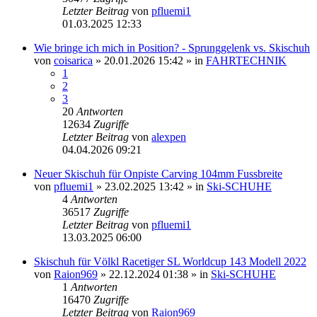
Letzter Beitrag
von
pfluemi1
01.03.2025 12:33
Wie bringe ich mich in Position? - Sprunggelenk vs. Skischuh
von
coisarica
» 20.01.2026 15:42 » in
FAHRTECHNIK
1
2
3
20
Antworten
12634
Zugriffe
Letzter Beitrag
von
alexpen
04.04.2026 09:21
Neuer Skischuh für Onpiste Carving 104mm Fussbreite
von
pfluemi1
» 23.02.2025 13:42 » in
Ski-SCHUHE
4
Antworten
36517
Zugriffe
Letzter Beitrag
von
pfluemi1
13.03.2025 06:00
Skischuh für Völkl Racetiger SL Worldcup 143 Modell 2022
von
Raion969
» 22.12.2024 01:38 » in
Ski-SCHUHE
1
Antworten
16470
Zugriffe
Letzter Beitrag
von
Raion969