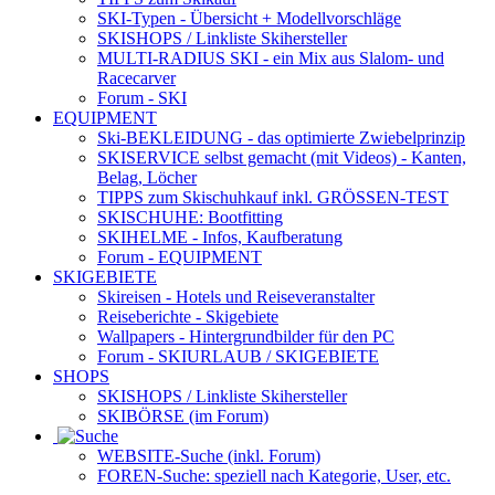
SKI-Typen
- Übersicht + Modellvorschläge
SKISHOPS / Linkliste Skihersteller
MULTI-RADIUS SKI
- ein Mix aus Slalom- und
Racecarver
Forum
- SKI
EQUIPMENT
Ski-BEKLEIDUNG
- das optimierte Zwiebelprinzip
SKISERVICE selbst gemacht
(mit Videos) - Kanten,
Belag, Löcher
TIPPS zum Skischuhkauf
inkl. GRÖSSEN-TEST
SKISCHUHE:
Bootfitting
SKIHELME
- Infos, Kaufberatung
Forum
- EQUIPMENT
SKIGEBIETE
Skireisen - Hotels und Reiseveranstalter
Reiseberichte - Skigebiete
Wallpapers
- Hintergrundbilder für den PC
Forum
- SKIURLAUB / SKIGEBIETE
SHOPS
SKISHOPS / Linkliste Skihersteller
SKIBÖRSE
(im Forum)
WEBSITE
-Suche (inkl. Forum)
FOREN
-Suche: speziell nach Kategorie, User, etc.