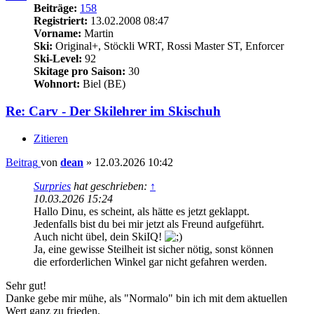
Beiträge:
158
Registriert:
13.02.2008 08:47
Vorname:
Martin
Ski:
Original+, Stöckli WRT, Rossi Master ST, Enforcer
Ski-Level:
92
Skitage pro Saison:
30
Wohnort:
Biel (BE)
Re: Carv - Der Skilehrer im Skischuh
Zitieren
Beitrag
von
dean
»
12.03.2026 10:42
Surpries
hat geschrieben:
↑
10.03.2026 15:24
Hallo Dinu, es scheint, als hätte es jetzt geklappt.
Jedenfalls bist du bei mir jetzt als Freund aufgeführt.
Auch nicht übel, dein SkiIQ!
Ja, eine gewisse Steilheit ist sicher nötig, sonst können
die erforderlichen Winkel gar nicht gefahren werden.
Sehr gut!
Danke gebe mir mühe, als "Normalo" bin ich mit dem aktuellen
Wert ganz zu frieden.