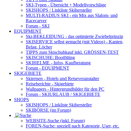
SKI-Typen
- Übersicht + Modellvorschläge
SKISHOPS / Linkliste Skihersteller
MULTI-RADIUS SKI
- ein Mix aus Slalom- und
Racecarver
Forum
- SKI
EQUIPMENT
Ski-BEKLEIDUNG
- das optimierte Zwiebelprinzip
SKISERVICE selbst gemacht
(mit Videos) - Kanten,
Belag, Löcher
TIPPS zum Skischuhkauf
inkl. GRÖSSEN-TEST
SKISCHUHE:
Bootfitting
SKIHELME
- Infos, Kaufberatung
Forum
- EQUIPMENT
SKIGEBIETE
Skireisen - Hotels und Reiseveranstalter
Reiseberichte - Skigebiete
Wallpapers
- Hintergrundbilder für den PC
Forum
- SKIURLAUB / SKIGEBIETE
SHOPS
SKISHOPS / Linkliste Skihersteller
SKIBÖRSE
(im Forum)
WEBSITE
-Suche (inkl. Forum)
FOREN
-Suche: speziell nach Kategorie, User, etc.