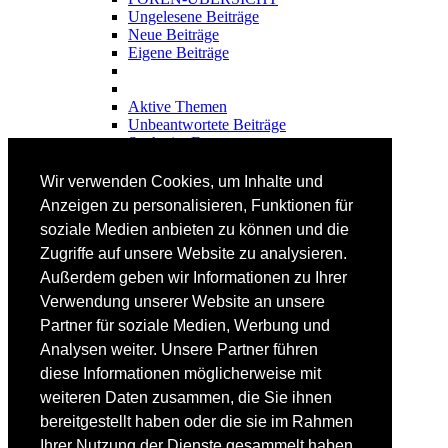
Ungelesene Beiträge
Neue Beiträge
Eigene Beiträge
Aktive Themen
Unbeantwortete Beiträge
Suche im Forum
FAHRTECHNIK
Wir verwenden Cookies, um Inhalte und
Einsteiger
Anzeigen zu personalisieren, Funktionen für
Fortgeschrittene
soziale Medien anbieten zu können und die
Lehrplan
Videoanalyse
Zugriffe auf unsere Website zu analysieren.
Außerdem geben wir Informationen zu Ihrer
SKI
Verwendung unserer Website an unsere
SKITEST
Partner für soziale Medien, Werbung und
Ski-FAQ
Analysen weiter. Unsere Partner führen
Tipps Ski-Kauf
Ski-Typen
diese Informationen möglicherweise mit
Skishops
weiteren Daten zusammen, die Sie ihnen
bereitgestellt haben oder die sie im Rahmen
EQUIPMENT
Skibekleidung
Ihrer Nutzung der Dienste gesammelt haben.