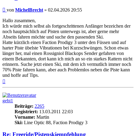
Beitrag
von
MichelBrecht
»
02.04.2026 20:55
Hallo zusammen,
Ich würde mich selbst als fortgeschrittenen Anfänger bezeichen der
noch hauptsächlich auf Pisten unterwegs ist, aber gerne mehr
Abseits fahren möchte und suche den passenden Ski.
Hatte kürzlich einen Faction Prodigy 3 unter den Füssen und auf
harter Piste übelste Vibrationen bei Kurzschwüngen. Schon etwas
länger her, mal einen Rossigniol Blackops Sender gefahren von
einem Bekannten, dort kann ich mich an so ein starkes Rattern nicht
erinnern. Suche jetzt einen Ski, mit dem ich vermutlich immer noch
70% Piste fahren kann, aber auch Problemlos neben die Piste kann
und hoffe auf Tips.
Nach
oben
gebi1
Beiträge:
2265
Registriert:
13.03.2011 22:03
Vorname:
Martin
Ski:
Line Optic 88, Faction Prodigy 3
Re: Freeride/Pistenskiempfehlung