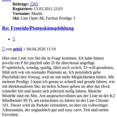
Beiträge:
2265
Registriert:
13.03.2011 22:03
Vorname:
Martin
Ski:
Line Optic 88, Faction Prodigy 3
Re: Freeride/Pistenskiempfehlung
Zitieren
Beitrag
von
gebi1
»
04.04.2026 11:19
Hier eine Liste von Ski die in Frage kommen. Ich habe hinten
jeweils ein P für playfull oder D für directional angefügt.
P=spielerisch, wendig, quirlig, fährt auch switch. D=will geradeaus,
fühlt sich wie ein normaler Pistenski an. Ich persönlich gebe
Playfullski den Vorzug, weil sie mir mehr Möglichkeiten bieten. Mit
meinem Prodigy 3 kann ich genau so schnell und gerade fahren, wie
mit direktionaleren Ski, im tiefen Schnee geben sie aber das Heck
schneller frei und lassen sich jederzeit surfig fahren. Manche
Modelle sind ein Mix. Am anspruchsvollsten aus der Liste ist der K2
Mindbender 99 Ti, am einfachsten zu fahren ist der Line Chronic
101. Dieser wird als Parkski vermarktet, ist aber ein vollwertiger
Allmountain, der unglaublich gut und easy carvt. Fett sind meine
Favoriten.