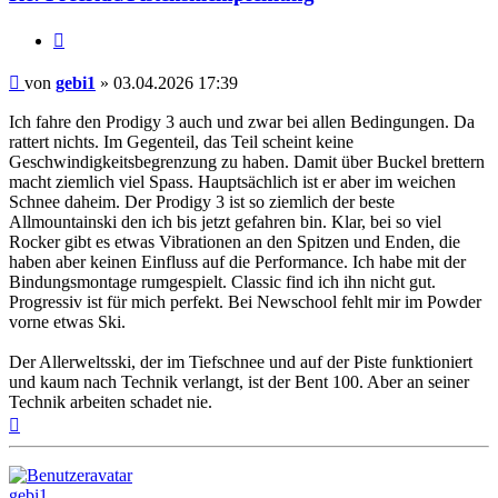
Zitieren
Beitrag
von
gebi1
»
03.04.2026 17:39
Ich fahre den Prodigy 3 auch und zwar bei allen Bedingungen. Da
rattert nichts. Im Gegenteil, das Teil scheint keine
Geschwindigkeitsbegrenzung zu haben. Damit über Buckel brettern
macht ziemlich viel Spass. Hauptsächlich ist er aber im weichen
Schnee daheim. Der Prodigy 3 ist so ziemlich der beste
Allmountainski den ich bis jetzt gefahren bin. Klar, bei so viel
Rocker gibt es etwas Vibrationen an den Spitzen und Enden, die
haben aber keinen Einfluss auf die Performance. Ich habe mit der
Bindungsmontage rumgespielt. Classic find ich ihn nicht gut.
Progressiv ist für mich perfekt. Bei Newschool fehlt mir im Powder
vorne etwas Ski.
Der Allerweltsski, der im Tiefschnee und auf der Piste funktioniert
und kaum nach Technik verlangt, ist der Bent 100. Aber an seiner
Technik arbeiten schadet nie.
Nach
oben
gebi1