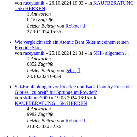
von
raceyannik
» 26.10.2024 19:03 » in
KAUFBERATUNG
- Ski HERREN
1
Antworten
6256
Zugriffe
Letzter Beitrag
von
Roboter
27.10.2024 15:55
Wie vergleicht sich ein Atomic Bent Skier mit einem reinen
Freeride Skier
von
raceyannik
» 25.10.2024 21:31 » in
SKI - allgemein ...
1
Antworten
6852
Zugriffe
Letzter Beitrag
von
gebi1
28.10.2024 09:39
Ski-Empfehlungen vor Freeride und Back Country Freestyle:
Gibt es "zu breit" für Sprünge im Powder?
von
skifahrer3000
» 19.08.2024 16:15 » in
KAUFBERATUNG - Ski HERREN
4
Antworten
9982
Zugriffe
Letzter Beitrag
von
Roboter
21.08.2024 22:36