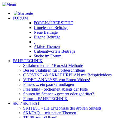
FORUM
FOREN-ÜBERSICHT
Ungelesene
Beiträge
Neue
Beiträge
Eigene
Beiträge
Aktive
Themen
Unbeantwortete
Beiträge
Suche im Forum
FAHRTECHNIK
Skifahren lernen
/ Kurzski-Methode
Besser Skifahren
für Fortgeschrittene
CARVING- & SKI-LEHRPLAN
mit Beispielvideos
VIDEO-ANALYSE
von Euren Videos!
Fitness
... ein paar Grundlagen
Freeriding
- Sicherheit abseits der Piste
Spuren im Schnee
- gecarvt oder gedriftet?
Forum
- FAHRTECHNIK
SKI / SKITEST
SKITEST
- alle Ergebnisse der großen Skitests
SKI-FAQ
... mit neuen Themen
TIPPS zum Skikauf