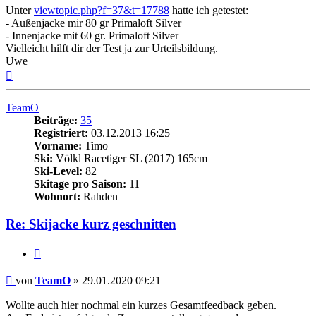
Unter
viewtopic.php?f=37&t=17788
hatte ich getestet:
- Außenjacke mir 80 gr Primaloft Silver
- Innenjacke mit 60 gr. Primaloft Silver
Vielleicht hilft dir der Test ja zur Urteilsbildung.
Uwe
Nach
oben
TeamO
Beiträge:
35
Registriert:
03.12.2013 16:25
Vorname:
Timo
Ski:
Völkl Racetiger SL (2017) 165cm
Ski-Level:
82
Skitage pro Saison:
11
Wohnort:
Rahden
Re: Skijacke kurz geschnitten
Zitieren
Beitrag
von
TeamO
»
29.01.2020 09:21
Wollte auch hier nochmal ein kurzes Gesamtfeedback geben.