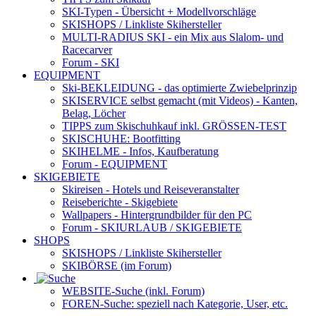
SKI-Typen
- Übersicht + Modellvorschläge
SKISHOPS / Linkliste Skihersteller
MULTI-RADIUS SKI
- ein Mix aus Slalom- und
Racecarver
Forum
- SKI
EQUIPMENT
Ski-BEKLEIDUNG
- das optimierte Zwiebelprinzip
SKISERVICE selbst gemacht
(mit Videos) - Kanten,
Belag, Löcher
TIPPS zum Skischuhkauf
inkl. GRÖSSEN-TEST
SKISCHUHE:
Bootfitting
SKIHELME
- Infos, Kaufberatung
Forum
- EQUIPMENT
SKIGEBIETE
Skireisen - Hotels und Reiseveranstalter
Reiseberichte - Skigebiete
Wallpapers
- Hintergrundbilder für den PC
Forum
- SKIURLAUB / SKIGEBIETE
SHOPS
SKISHOPS / Linkliste Skihersteller
SKIBÖRSE
(im Forum)
WEBSITE
-Suche (inkl. Forum)
FOREN
-Suche: speziell nach Kategorie, User, etc.