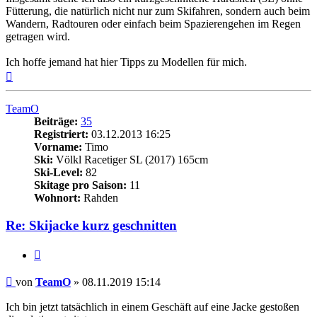
Fütterung, die natürlich nicht nur zum Skifahren, sondern auch beim
Wandern, Radtouren oder einfach beim Spazierengehen im Regen
getragen wird.
Ich hoffe jemand hat hier Tipps zu Modellen für mich.
Nach
oben
TeamO
Beiträge:
35
Registriert:
03.12.2013 16:25
Vorname:
Timo
Ski:
Völkl Racetiger SL (2017) 165cm
Ski-Level:
82
Skitage pro Saison:
11
Wohnort:
Rahden
Re: Skijacke kurz geschnitten
Zitieren
Beitrag
von
TeamO
»
08.11.2019 15:14
Ich bin jetzt tatsächlich in einem Geschäft auf eine Jacke gestoßen