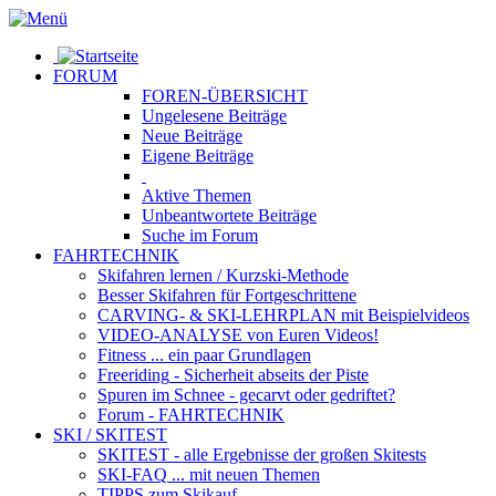
FORUM
FOREN-ÜBERSICHT
Ungelesene
Beiträge
Neue
Beiträge
Eigene
Beiträge
Aktive
Themen
Unbeantwortete
Beiträge
Suche im Forum
FAHRTECHNIK
Skifahren lernen
/ Kurzski-Methode
Besser Skifahren
für Fortgeschrittene
CARVING- & SKI-LEHRPLAN
mit Beispielvideos
VIDEO-ANALYSE
von Euren Videos!
Fitness
... ein paar Grundlagen
Freeriding
- Sicherheit abseits der Piste
Spuren im Schnee
- gecarvt oder gedriftet?
Forum
- FAHRTECHNIK
SKI / SKITEST
SKITEST
- alle Ergebnisse der großen Skitests
SKI-FAQ
... mit neuen Themen
TIPPS zum Skikauf