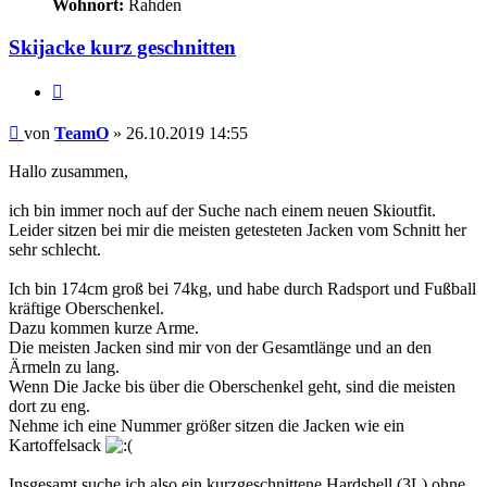
Wohnort:
Rahden
Skijacke kurz geschnitten
Zitieren
Beitrag
von
TeamO
»
26.10.2019 14:55
Hallo zusammen,
ich bin immer noch auf der Suche nach einem neuen Skioutfit.
Leider sitzen bei mir die meisten getesteten Jacken vom Schnitt her
sehr schlecht.
Ich bin 174cm groß bei 74kg, und habe durch Radsport und Fußball
kräftige Oberschenkel.
Dazu kommen kurze Arme.
Die meisten Jacken sind mir von der Gesamtlänge und an den
Ärmeln zu lang.
Wenn Die Jacke bis über die Oberschenkel geht, sind die meisten
dort zu eng.
Nehme ich eine Nummer größer sitzen die Jacken wie ein
Kartoffelsack
Insgesamt suche ich also ein kurzgeschnittene Hardshell (3L) ohne