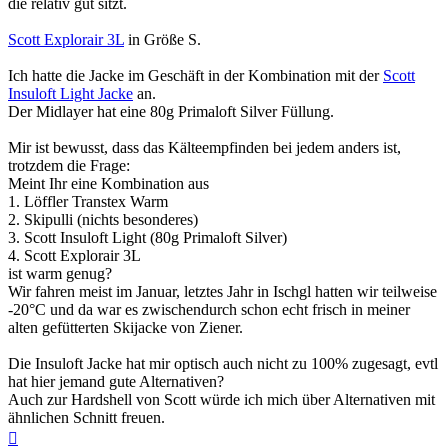
die relativ gut sitzt.
Scott Explorair 3L
in Größe S.
Ich hatte die Jacke im Geschäft in der Kombination mit der
Scott
Insuloft Light Jacke
an.
Der Midlayer hat eine 80g Primaloft Silver Füllung.
Mir ist bewusst, dass das Kälteempfinden bei jedem anders ist,
trotzdem die Frage:
Meint Ihr eine Kombination aus
1. Löffler Transtex Warm
2. Skipulli (nichts besonderes)
3. Scott Insuloft Light (80g Primaloft Silver)
4. Scott Explorair 3L
ist warm genug?
Wir fahren meist im Januar, letztes Jahr in Ischgl hatten wir teilweise
-20°C und da war es zwischendurch schon echt frisch in meiner
alten gefütterten Skijacke von Ziener.
Die Insuloft Jacke hat mir optisch auch nicht zu 100% zugesagt, evtl
hat hier jemand gute Alternativen?
Auch zur Hardshell von Scott würde ich mich über Alternativen mit
ähnlichen Schnitt freuen.
Nach