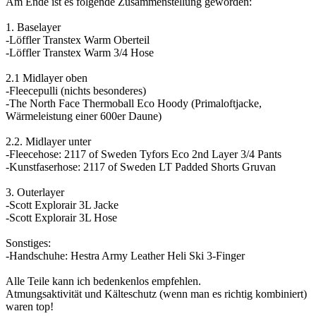
Am Ende ist es folgende Zusammenstellung geworden:
1. Baselayer
-Löffler Transtex Warm Oberteil
-Löffler Transtex Warm 3/4 Hose
2.1 Midlayer oben
-Fleecepulli (nichts besonderes)
-The North Face Thermoball Eco Hoody (Primaloftjacke,
Wärmeleistung einer 600er Daune)
2.2. Midlayer unter
-Fleecehose: 2117 of Sweden Tyfors Eco 2nd Layer 3/4 Pants
-Kunstfaserhose: 2117 of Sweden LT Padded Shorts Gruvan
3. Outerlayer
-Scott Explorair 3L Jacke
-Scott Explorair 3L Hose
Sonstiges:
-Handschuhe: Hestra Army Leather Heli Ski 3-Finger
Alle Teile kann ich bedenkenlos empfehlen.
Atmungsaktivität und Kälteschutz (wenn man es richtig kombiniert)
waren top!