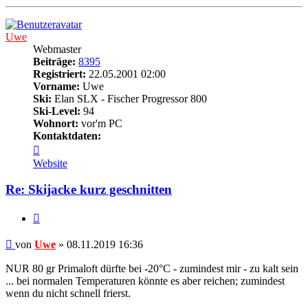
oben
Uwe
Webmaster
Beiträge:
8395
Registriert:
22.05.2001 02:00
Vorname:
Uwe
Ski:
Elan SLX - Fischer Progressor 800
Ski-Level:
94
Wohnort:
vor'm PC
Kontaktdaten:
Kontaktdaten
von
Website
Uwe
Re: Skijacke kurz geschnitten
Zitieren
Beitrag
von
Uwe
»
08.11.2019 16:36
NUR 80 gr Primaloft dürfte bei -20°C - zumindest mir - zu kalt sein
... bei normalen Temperaturen könnte es aber reichen; zumindest
wenn du nicht schnell frierst.