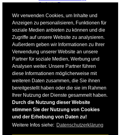
Suche im Forum
FAHRTECHNIK
Wir verwenden Cookies, um Inhalte und
Einsteiger
Anzeigen zu personalisieren, Funktionen für
Fortgeschrittene
soziale Medien anbieten zu können und die
Lehrplan
Videoanalyse
Zugriffe auf unsere Website zu analysieren.
Außerdem geben wir Informationen zu Ihrer
SKI
Verwendung unserer Website an unsere
SKITEST
Partner für soziale Medien, Werbung und
Ski-FAQ
Analysen weiter. Unsere Partner führen
Tipps Ski-Kauf
Ski-Typen
diese Informationen möglicherweise mit
Skishops
weiteren Daten zusammen, die Sie ihnen
bereitgestellt haben oder die sie im Rahmen
EQUIPMENT
Skibekleidung
Ihrer Nutzung der Dienste gesammelt haben.
Skischuhe
Durch die Nutzung dieser Website
Bootfitting
stimmen Sie der Nutzung von Cookies
Skihelme
Skiservice selbst
und der Erhebung von Daten zu!
Weitere Infos siehe:
Datenschutzerklärung
SONSTIGES