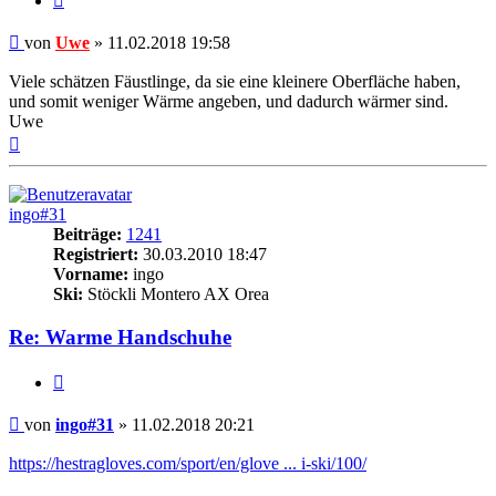
Beitrag
von
Uwe
»
11.02.2018 19:58
Viele schätzen Fäustlinge, da sie eine kleinere Oberfläche haben,
und somit weniger Wärme angeben, und dadurch wärmer sind.
Uwe
Nach
oben
ingo#31
Beiträge:
1241
Registriert:
30.03.2010 18:47
Vorname:
ingo
Ski:
Stöckli Montero AX Orea
Re: Warme Handschuhe
Zitieren
Beitrag
von
ingo#31
»
11.02.2018 20:21
https://hestragloves.com/sport/en/glove ... i-ski/100/