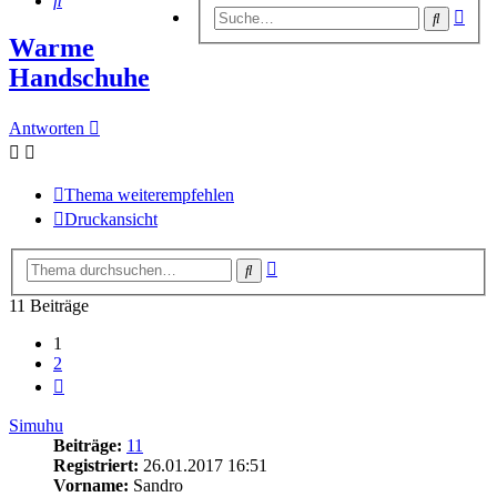
Erwe
Suche
Suc
Warme
Handschuhe
Antworten
Thema weiterempfehlen
Druckansicht
Erweiterte
Suche
Suche
11 Beiträge
1
2
Nächste
Simuhu
Beiträge:
11
Registriert:
26.01.2017 16:51
Vorname:
Sandro