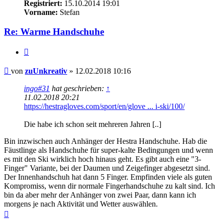
Registriert:
15.10.2014 19:01
Vorname:
Stefan
Re: Warme Handschuhe
Zitieren
Beitrag
von
zuUnkreativ
»
12.02.2018 10:16
ingo#31
hat geschrieben:
↑
11.02.2018 20:21
https://hestragloves.com/sport/en/glove ... i-ski/100/
Die habe ich schon seit mehreren Jahren [..]
Bin inzwischen auch Anhänger der Hestra Handschuhe. Hab die
Fäustlinge als Handschuhe für super-kalte Bedingungen und wenn
es mit den Ski wirklich hoch hinaus geht. Es gibt auch eine "3-
Finger" Variante, bei der Daumen und Zeigefinger abgesetzt sind.
Der Innenhandschuh hat dann 5 Finger. Empfinden viele als guten
Kompromiss, wenn dir normale Fingerhandschuhe zu kalt sind. Ich
bin da aber mehr der Anhänger von zwei Paar, dann kann ich
morgens je nach Aktivität und Wetter auswählen.
Nach
oben