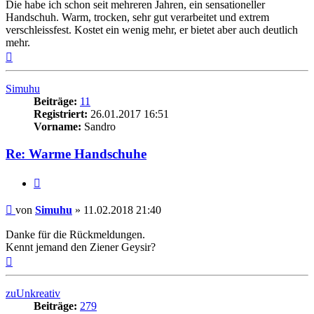
Die habe ich schon seit mehreren Jahren, ein sensationeller
Handschuh. Warm, trocken, sehr gut verarbeitet und extrem
verschleissfest. Kostet ein wenig mehr, er bietet aber auch deutlich
mehr.
Nach
oben
Simuhu
Beiträge:
11
Registriert:
26.01.2017 16:51
Vorname:
Sandro
Re: Warme Handschuhe
Zitieren
Beitrag
von
Simuhu
»
11.02.2018 21:40
Danke für die Rückmeldungen.
Kennt jemand den Ziener Geysir?
Nach
oben
zuUnkreativ
Beiträge:
279