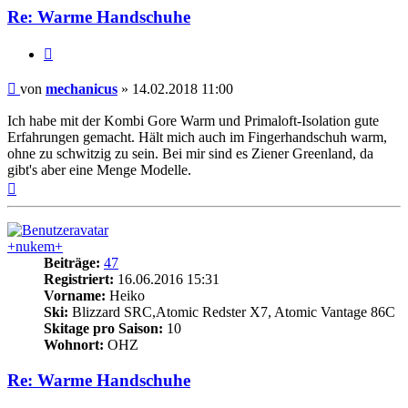
Re: Warme Handschuhe
Zitieren
Beitrag
von
mechanicus
»
14.02.2018 11:00
Ich habe mit der Kombi Gore Warm und Primaloft-Isolation gute
Erfahrungen gemacht. Hält mich auch im Fingerhandschuh warm,
ohne zu schwitzig zu sein. Bei mir sind es Ziener Greenland, da
gibt's aber eine Menge Modelle.
Nach
oben
+nukem+
Beiträge:
47
Registriert:
16.06.2016 15:31
Vorname:
Heiko
Ski:
Blizzard SRC,Atomic Redster X7, Atomic Vantage 86C
Skitage pro Saison:
10
Wohnort:
OHZ
Re: Warme Handschuhe