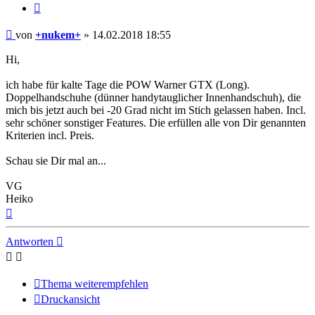
Zitieren
Beitrag
von
+nukem+
»
14.02.2018 18:55
Hi,
ich habe für kalte Tage die POW Warner GTX (Long).
Doppelhandschuhe (dünner handytauglicher Innenhandschuh), die
mich bis jetzt auch bei -20 Grad nicht im Stich gelassen haben. Incl.
sehr schöner sonstiger Features. Die erfüllen alle von Dir genannten
Kriterien incl. Preis.
Schau sie Dir mal an...
VG
Heiko
Nach
oben
Antworten
Thema weiterempfehlen
Druckansicht