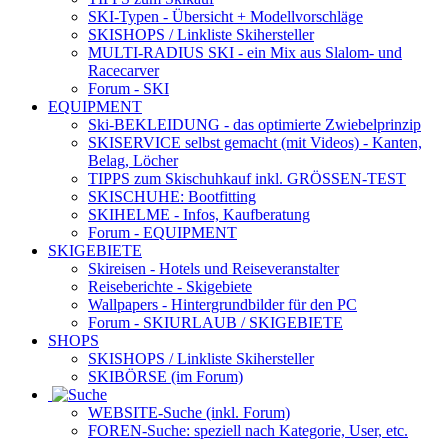
SKI-Typen
- Übersicht + Modellvorschläge
SKISHOPS / Linkliste Skihersteller
MULTI-RADIUS SKI
- ein Mix aus Slalom- und
Racecarver
Forum
- SKI
EQUIPMENT
Ski-BEKLEIDUNG
- das optimierte Zwiebelprinzip
SKISERVICE selbst gemacht
(mit Videos) - Kanten,
Belag, Löcher
TIPPS zum Skischuhkauf
inkl. GRÖSSEN-TEST
SKISCHUHE:
Bootfitting
SKIHELME
- Infos, Kaufberatung
Forum
- EQUIPMENT
SKIGEBIETE
Skireisen - Hotels und Reiseveranstalter
Reiseberichte - Skigebiete
Wallpapers
- Hintergrundbilder für den PC
Forum
- SKIURLAUB / SKIGEBIETE
SHOPS
SKISHOPS / Linkliste Skihersteller
SKIBÖRSE
(im Forum)
WEBSITE
-Suche (inkl. Forum)
FOREN
-Suche: speziell nach Kategorie, User, etc.