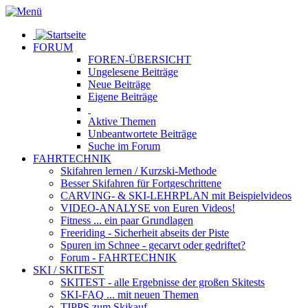
FORUM
FOREN-ÜBERSICHT
Ungelesene
Beiträge
Neue
Beiträge
Eigene
Beiträge
Aktive
Themen
Unbeantwortete
Beiträge
Suche im Forum
FAHRTECHNIK
Skifahren lernen
/ Kurzski-Methode
Besser Skifahren
für Fortgeschrittene
CARVING- & SKI-LEHRPLAN
mit Beispielvideos
VIDEO-ANALYSE
von Euren Videos!
Fitness
... ein paar Grundlagen
Freeriding
- Sicherheit abseits der Piste
Spuren im Schnee
- gecarvt oder gedriftet?
Forum
- FAHRTECHNIK
SKI / SKITEST
SKITEST
- alle Ergebnisse der großen Skitests
SKI-FAQ
... mit neuen Themen
TIPPS zum Skikauf