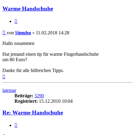
Warme Handschuhe
Zitieren
Beitrag
von
Simuhu
»
11.02.2018 14:28
Hallo zusammen
Hat jemand einen tip für warme Fingerhandschuhe
um 80 Euro?
Danke für alle hilfreichen Tipps.
Nach
oben
latemar
Beiträge:
3290
Registriert:
15.12.2010 10:04
Re: Warme Handschuhe
Zitieren