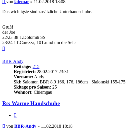
Beitrag
von
latemar
»
11.02.2018 18:08
Das wichtigste sind zusätzliche Unterhandschuhe.
Gruß!
der Joe
22/23 38 T.Dolomiti SS
23/24 1T.Carezza, 10T.rund um die Sella
Nach
oben
BBR-Andy
Beiträge:
215
Registriert:
28.02.2017 23:31
Vorname:
Andy
Ski:
Salomon BBR 8.9 166, 176, 186cm+ Slalomski 155-175
Skitage pro Saison:
25
Wohnort:
Chiemgau
Re: Warme Handschuhe
Zitieren
Beitrag
von
BBR-Andy
»
11.02.2018 18:18