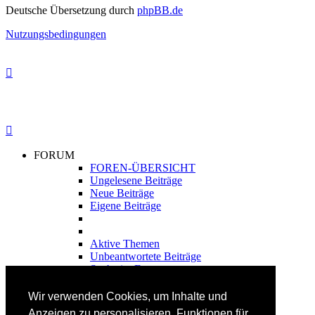
Deutsche Übersetzung durch
phpBB.de
Nutzungsbedingungen
FORUM
FOREN-ÜBERSICHT
Ungelesene Beiträge
Neue Beiträge
Eigene Beiträge
Aktive Themen
Unbeantwortete Beiträge
Suche im Forum
FAHRTECHNIK
Wir verwenden Cookies, um Inhalte und
Einsteiger
Anzeigen zu personalisieren, Funktionen für