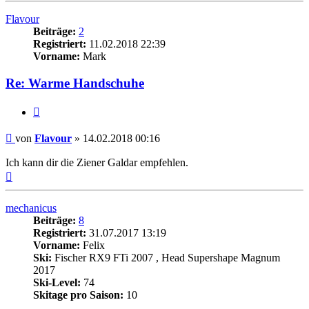
Flavour
Beiträge:
2
Registriert:
11.02.2018 22:39
Vorname:
Mark
Re: Warme Handschuhe
Zitieren
Beitrag
von
Flavour
»
14.02.2018 00:16
Ich kann dir die Ziener Galdar empfehlen.
Nach
oben
mechanicus
Beiträge:
8
Registriert:
31.07.2017 13:19
Vorname:
Felix
Ski:
Fischer RX9 FTi 2007 , Head Supershape Magnum
2017
Ski-Level:
74
Skitage pro Saison:
10