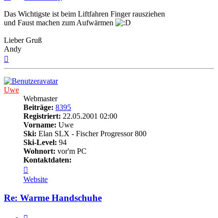
Das Wichtigste ist beim Liftfahren Finger rausziehen
und Faust machen zum Aufwärmen
Lieber Gruß
Andy
Nach
oben
Uwe
Webmaster
Beiträge:
8395
Registriert:
22.05.2001 02:00
Vorname:
Uwe
Ski:
Elan SLX - Fischer Progressor 800
Ski-Level:
94
Wohnort:
vor'm PC
Kontaktdaten:
Kontaktdaten
von
Website
Uwe
Re: Warme Handschuhe
Zitieren