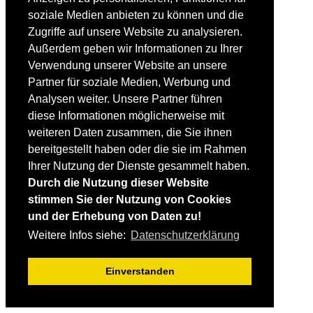
Fortgeschrittene
soziale Medien anbieten zu können und die
Lehrplan
Videoanalyse
Zugriffe auf unsere Website zu analysieren.
Außerdem geben wir Informationen zu Ihrer
SKI
Verwendung unserer Website an unsere
SKITEST
Partner für soziale Medien, Werbung und
Ski-FAQ
Analysen weiter. Unsere Partner führen
Tipps Ski-Kauf
Ski-Typen
diese Informationen möglicherweise mit
Skishops
weiteren Daten zusammen, die Sie ihnen
bereitgestellt haben oder die sie im Rahmen
EQUIPMENT
Skibekleidung
Ihrer Nutzung der Dienste gesammelt haben.
Skischuhe
Durch die Nutzung dieser Website
Bootfitting
stimmen Sie der Nutzung von Cookies
Skihelme
Skiservice selbst
und der Erhebung von Daten zu!
Weitere Infos siehe:
Datenschutzerklärung
SONSTIGES
Skireisen & -hotels
Einverstanden
Impressum / Datenschutz
Mediadaten
Startseite