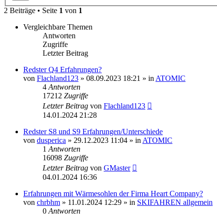
2 Beiträge • Seite
1
von
1
Vergleichbare Themen
Antworten
Zugriffe
Letzter Beitrag
Redster Q4 Erfahrungen?
von
Flachland123
» 08.09.2023 18:21 » in
ATOMIC
4
Antworten
17212
Zugriffe
Letzter Beitrag
von
Flachland123
14.01.2024 21:28
Redster S8 und S9 Erfahrungen/Unterschiede
von
dusperica
» 29.12.2023 11:04 » in
ATOMIC
1
Antworten
16098
Zugriffe
Letzter Beitrag
von
GMaster
04.01.2024 16:36
Erfahrungen mit Wärmesohlen der Firma Heart Company?
von
chrbhm
» 11.01.2024 12:29 » in
SKIFAHREN allgemein
0
Antworten