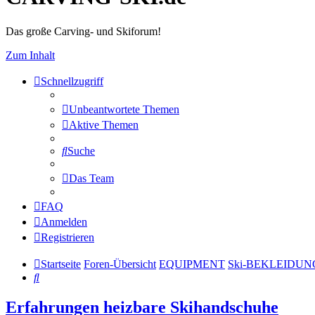
Das große Carving- und Skiforum!
Zum Inhalt
Schnellzugriff
Unbeantwortete Themen
Aktive Themen
Suche
Das Team
FAQ
Anmelden
Registrieren
Startseite
Foren-Übersicht
EQUIPMENT
Ski-BEKLEIDUN
Suche
Erfahrungen heizbare Skihandschuhe