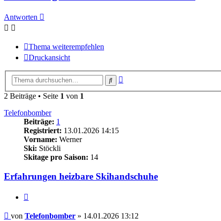
Antworten
Thema weiterempfehlen
Druckansicht
Erweiterte
Suche
Suche
2 Beiträge • Seite
1
von
1
Telefonbomber
Beiträge:
1
Registriert:
13.01.2026 14:15
Vorname:
Werner
Ski:
Stöckli
Skitage pro Saison:
14
Erfahrungen heizbare Skihandschuhe
Zitieren
Beitrag
von
Telefonbomber
»
14.01.2026 13:12