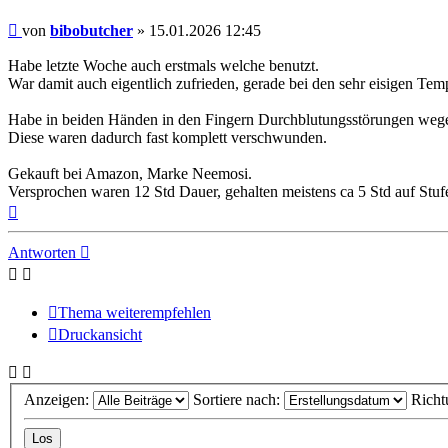
Beitrag
von
bibobutcher
»
15.01.2026 12:45
Habe letzte Woche auch erstmals welche benutzt.
War damit auch eigentlich zufrieden, gerade bei den sehr eisigen Tem
Habe in beiden Händen in den Fingern Durchblutungsstörungen wegen
Diese waren dadurch fast komplett verschwunden.
Gekauft bei Amazon, Marke Neemosi.
Versprochen waren 12 Std Dauer, gehalten meistens ca 5 Std auf Stufe
Nach
oben
Antworten
Thema weiterempfehlen
Druckansicht
Anzeigen:
Sortiere nach:
Richt