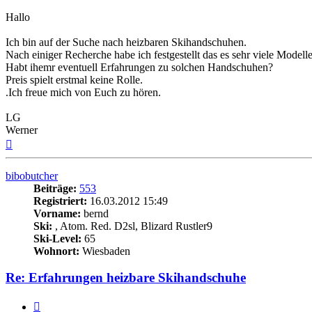
Hallo
Ich bin auf der Suche nach heizbaren Skihandschuhen.
Nach einiger Recherche habe ich festgestellt das es sehr viele Modelle
Habt ihemr eventuell Erfahrungen zu solchen Handschuhen?
Preis spielt erstmal keine Rolle.
.Ich freue mich von Euch zu hören.
LG
Werner
Nach
oben
bibobutcher
Beiträge:
553
Registriert:
16.03.2012 15:49
Vorname:
bernd
Ski:
, Atom. Red. D2sl, Blizard Rustler9
Ski-Level:
65
Wohnort:
Wiesbaden
Re: Erfahrungen heizbare Skihandschuhe
Zitieren