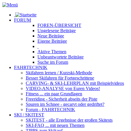
FORUM
FOREN-ÜBERSICHT
Ungelesene
Beiträge
Neue
Beiträge
Eigene
Beiträge
Aktive
Themen
Unbeantwortete
Beiträge
Suche im Forum
FAHRTECHNIK
Skifahren lernen
/ Kurzski-Methode
Besser Skifahren
für Fortgeschrittene
CARVING- & SKI-LEHRPLAN
mit Beispielvideos
VIDEO-ANALYSE
von Euren Videos!
Fitness
... ein paar Grundlagen
Freeriding
- Sicherheit abseits der Piste
Spuren im Schnee
- gecarvt oder gedriftet?
Forum
- FAHRTECHNIK
SKI / SKITEST
SKITEST
- alle Ergebnisse der großen Skitests
SKI-FAQ
... mit neuen Themen
TIPPS zum Skikauf