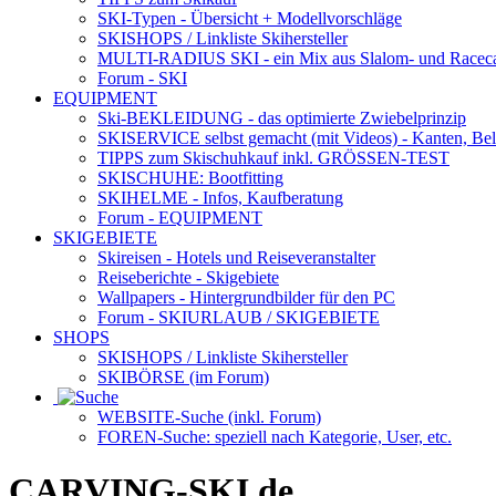
SKI-Typen
- Übersicht + Modellvorschläge
SKISHOPS / Linkliste Skihersteller
MULTI-RADIUS SKI
- ein Mix aus Slalom- und Racec
Forum
- SKI
EQUIPMENT
Ski-BEKLEIDUNG
- das optimierte Zwiebelprinzip
SKISERVICE selbst gemacht
(mit Videos) - Kanten, Be
TIPPS zum Skischuhkauf
inkl. GRÖSSEN-TEST
SKISCHUHE:
Bootfitting
SKIHELME
- Infos, Kaufberatung
Forum
- EQUIPMENT
SKIGEBIETE
Skireisen - Hotels und Reiseveranstalter
Reiseberichte - Skigebiete
Wallpapers
- Hintergrundbilder für den PC
Forum
- SKIURLAUB / SKIGEBIETE
SHOPS
SKISHOPS / Linkliste Skihersteller
SKIBÖRSE
(im Forum)
WEBSITE
-Suche (inkl. Forum)
FOREN
-Suche: speziell nach Kategorie, User, etc.
CARVING-SKI.de