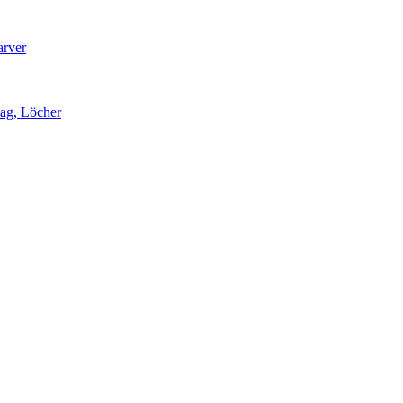
arver
lag, Löcher