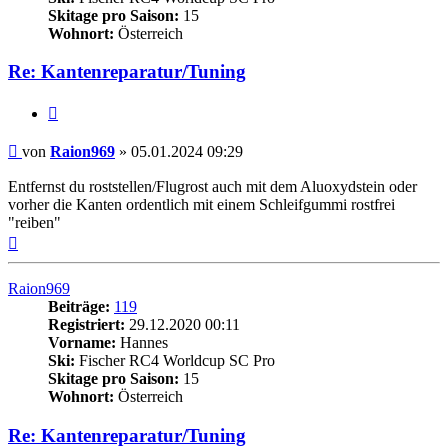
Skitage pro Saison:
15
Wohnort:
Österreich
Re: Kantenreparatur/Tuning
Zitieren
Beitrag
von
Raion969
»
05.01.2024 09:29
Entfernst du roststellen/Flugrost auch mit dem Aluoxydstein oder
vorher die Kanten ordentlich mit einem Schleifgummi rostfrei
"reiben"
Nach
oben
Raion969
Beiträge:
119
Registriert:
29.12.2020 00:11
Vorname:
Hannes
Ski:
Fischer RC4 Worldcup SC Pro
Skitage pro Saison:
15
Wohnort:
Österreich
Re: Kantenreparatur/Tuning