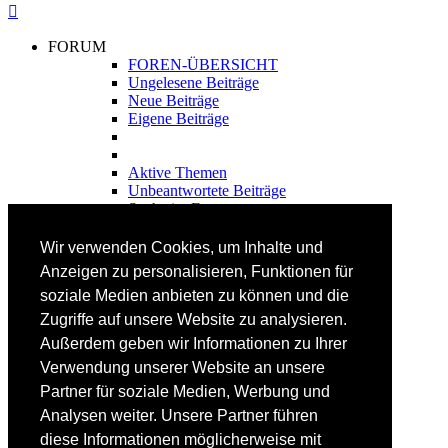
FORUM
FOREN-ÜBERSICHT
Ungelesene Beiträge
Neue Beiträge
Eigene Beiträge
Aktive Themen
Unbeantwortete Beiträge
Suche im Forum
FAHRTECHNIK
Wir verwenden Cookies, um Inhalte und
Einsteiger
Anzeigen zu personalisieren, Funktionen für
Fortgeschrittene
soziale Medien anbieten zu können und die
Lehrplan
Videoanalyse
Zugriffe auf unsere Website zu analysieren.
Außerdem geben wir Informationen zu Ihrer
SKI
Verwendung unserer Website an unsere
SKITEST
Partner für soziale Medien, Werbung und
Ski-FAQ
Analysen weiter. Unsere Partner führen
Tipps Ski-Kauf
Ski-Typen
diese Informationen möglicherweise mit