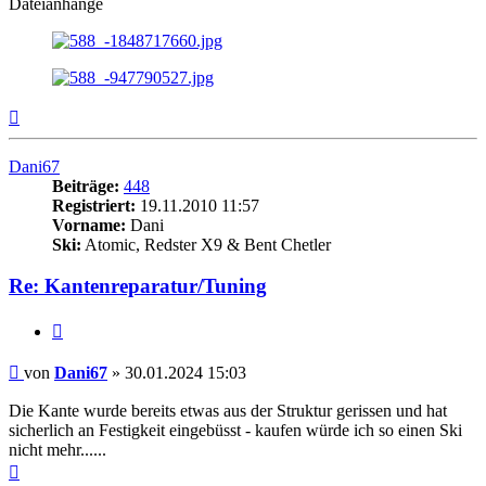
Dateianhänge
Nach
oben
Dani67
Beiträge:
448
Registriert:
19.11.2010 11:57
Vorname:
Dani
Ski:
Atomic, Redster X9 & Bent Chetler
Re: Kantenreparatur/Tuning
Zitieren
Beitrag
von
Dani67
»
30.01.2024 15:03
Die Kante wurde bereits etwas aus der Struktur gerissen und hat
sicherlich an Festigkeit eingebüsst - kaufen würde ich so einen Ski
nicht mehr......
Nach