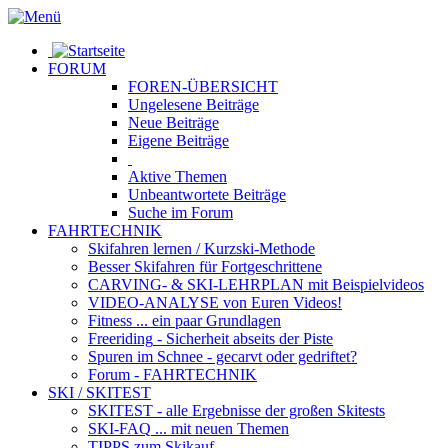
FORUM
FOREN-ÜBERSICHT
Ungelesene
Beiträge
Neue
Beiträge
Eigene
Beiträge
Aktive
Themen
Unbeantwortete
Beiträge
Suche im Forum
FAHRTECHNIK
Skifahren lernen
/ Kurzski-Methode
Besser Skifahren
für Fortgeschrittene
CARVING- & SKI-LEHRPLAN
mit Beispielvideos
VIDEO-ANALYSE
von Euren Videos!
Fitness
... ein paar Grundlagen
Freeriding
- Sicherheit abseits der Piste
Spuren im Schnee
- gecarvt oder gedriftet?
Forum
- FAHRTECHNIK
SKI / SKITEST
SKITEST
- alle Ergebnisse der großen Skitests
SKI-FAQ
... mit neuen Themen
TIPPS zum Skikauf