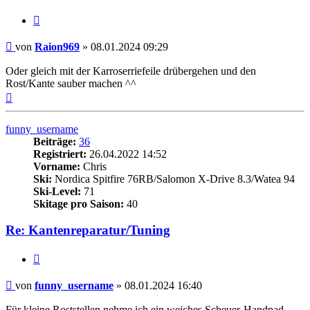
Zitieren
Beitrag
von
Raion969
»
08.01.2024 09:29
Oder gleich mit der Karroserriefeile drübergehen und den
Rost/Kante sauber machen ^^
Nach
oben
funny_username
Beiträge:
36
Registriert:
26.04.2022 14:52
Vorname:
Chris
Ski:
Nordica Spitfire 76RB/Salomon X-Drive 8.3/Watea 94
Ski-Level:
71
Skitage pro Saison:
40
Re: Kantenreparatur/Tuning
Zitieren
Beitrag
von
funny_username
»
08.01.2024 16:40
Für kleine Roststellen nehme ich ein weiches Scheuer-Handpad.