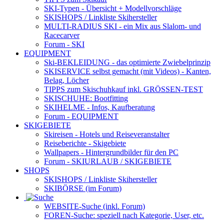
SKI-Typen
- Übersicht + Modellvorschläge
SKISHOPS / Linkliste Skihersteller
MULTI-RADIUS SKI
- ein Mix aus Slalom- und
Racecarver
Forum
- SKI
EQUIPMENT
Ski-BEKLEIDUNG
- das optimierte Zwiebelprinzip
SKISERVICE selbst gemacht
(mit Videos) - Kanten,
Belag, Löcher
TIPPS zum Skischuhkauf
inkl. GRÖSSEN-TEST
SKISCHUHE:
Bootfitting
SKIHELME
- Infos, Kaufberatung
Forum
- EQUIPMENT
SKIGEBIETE
Skireisen - Hotels und Reiseveranstalter
Reiseberichte - Skigebiete
Wallpapers
- Hintergrundbilder für den PC
Forum
- SKIURLAUB / SKIGEBIETE
SHOPS
SKISHOPS / Linkliste Skihersteller
SKIBÖRSE
(im Forum)
WEBSITE
-Suche (inkl. Forum)
FOREN
-Suche: speziell nach Kategorie, User, etc.