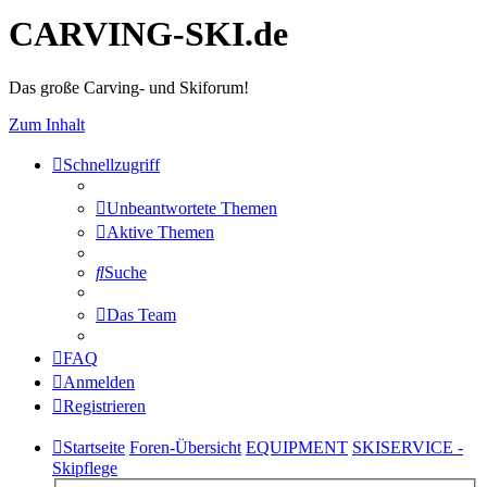
CARVING-SKI.de
Das große Carving- und Skiforum!
Zum Inhalt
Schnellzugriff
Unbeantwortete Themen
Aktive Themen
Suche
Das Team
FAQ
Anmelden
Registrieren
Startseite
Foren-Übersicht
EQUIPMENT
SKISERVICE -
Skipflege