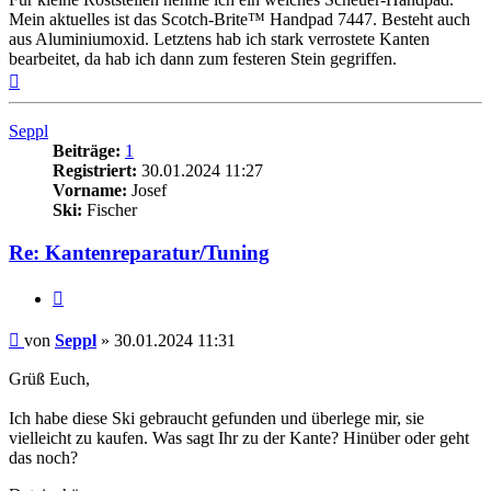
Mein aktuelles ist das Scotch-Brite™ Handpad 7447. Besteht auch
aus Aluminiumoxid. Letztens hab ich stark verrostete Kanten
bearbeitet, da hab ich dann zum festeren Stein gegriffen.
Nach
oben
Seppl
Beiträge:
1
Registriert:
30.01.2024 11:27
Vorname:
Josef
Ski:
Fischer
Re: Kantenreparatur/Tuning
Zitieren
Beitrag
von
Seppl
»
30.01.2024 11:31
Grüß Euch,
Ich habe diese Ski gebraucht gefunden und überlege mir, sie
vielleicht zu kaufen. Was sagt Ihr zu der Kante? Hinüber oder geht
das noch?