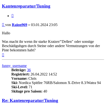
Kantenreparatur/Tuning
Zitieren
Beitrag
von
Raion969
»
03.01.2024 23:05
Hallo
Was macht ihr wenn ihr starke Kratzer/"Dellen" oder sonstige
Beschädigubgen durch Steine oder andere Vermutzungen von der
Piste bekommen habt?
Nach
oben
funny_username
Beiträge:
36
Registriert:
26.04.2022 14:52
Vorname:
Chris
Ski:
Nordica Spitfire 76RB/Salomon X-Drive 8.3/Watea 94
Ski-Level:
71
Skitage pro Saison:
40
Re: Kantenreparatur/Tuning