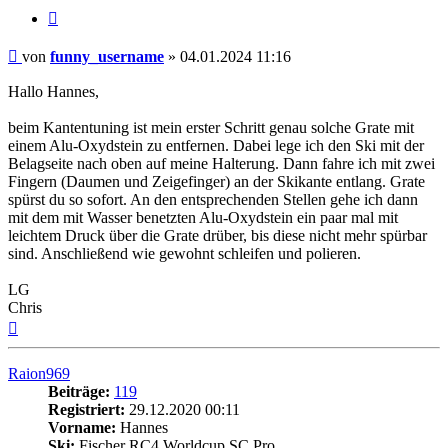
Zitieren
Beitrag
von
funny_username
»
04.01.2024 11:16
Hallo Hannes,
beim Kantentuning ist mein erster Schritt genau solche Grate mit
einem Alu-Oxydstein zu entfernen. Dabei lege ich den Ski mit der
Belagseite nach oben auf meine Halterung. Dann fahre ich mit zwei
Fingern (Daumen und Zeigefinger) an der Skikante entlang. Grate
spürst du so sofort. An den entsprechenden Stellen gehe ich dann
mit dem mit Wasser benetzten Alu-Oxydstein ein paar mal mit
leichtem Druck über die Grate drüber, bis diese nicht mehr spürbar
sind. Anschließend wie gewohnt schleifen und polieren.
LG
Chris
Nach
oben
Raion969
Beiträge:
119
Registriert:
29.12.2020 00:11
Vorname:
Hannes
Ski:
Fischer RC4 Worldcup SC Pro