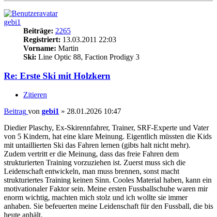
gebi1
Beiträge:
2265
Registriert:
13.03.2011 22:03
Vorname:
Martin
Ski:
Line Optic 88, Faction Prodigy 3
Re: Erste Ski mit Holzkern
Zitieren
Beitrag
von
gebi1
»
28.01.2026 10:47
Diedier Plaschy, Ex-Skirennfahrer, Trainer, SRF-Experte und Vater
von 5 Kindern, hat eine klare Meinung. Eigentlich müssten die Kids
mit untaillierten Ski das Fahren lernen (gibts halt nicht mehr).
Zudem vertritt er die Meinung, dass das freie Fahren dem
strukturierten Training vorzuziehen ist. Zuerst muss sich die
Leidenschaft entwickeln, man muss brennen, sonst macht
strukturiertes Training keinen Sinn. Cooles Material haben, kann ein
motivationaler Faktor sein. Meine ersten Fussballschuhe waren mir
enorm wichtig, machten mich stolz und ich wollte sie immer
anhaben. Sie befeuerten meine Leidenschaft für den Fussball, die bis
heute anhält.