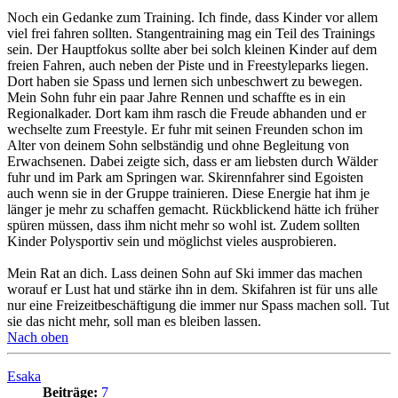
Noch ein Gedanke zum Training. Ich finde, dass Kinder vor allem
viel frei fahren sollten. Stangentraining mag ein Teil des Trainings
sein. Der Hauptfokus sollte aber bei solch kleinen Kinder auf dem
freien Fahren, auch neben der Piste und in Freestyleparks liegen.
Dort haben sie Spass und lernen sich unbeschwert zu bewegen.
Mein Sohn fuhr ein paar Jahre Rennen und schaffte es in ein
Regionalkader. Dort kam ihm rasch die Freude abhanden und er
wechselte zum Freestyle. Er fuhr mit seinen Freunden schon im
Alter von deinem Sohn selbständig und ohne Begleitung von
Erwachsenen. Dabei zeigte sich, dass er am liebsten durch Wälder
fuhr und im Park am Springen war. Skirennfahrer sind Egoisten
auch wenn sie in der Gruppe trainieren. Diese Energie hat ihm je
länger je mehr zu schaffen gemacht. Rückblickend hätte ich früher
spüren müssen, dass ihm nicht mehr so wohl ist. Zudem sollten
Kinder Polysportiv sein und möglichst vieles ausprobieren.
Mein Rat an dich. Lass deinen Sohn auf Ski immer das machen
worauf er Lust hat und stärke ihn in dem. Skifahren ist für uns alle
nur eine Freizeitbeschäftigung die immer nur Spass machen soll. Tut
sie das nicht mehr, soll man es bleiben lassen.
Nach oben
Esaka
Beiträge:
7