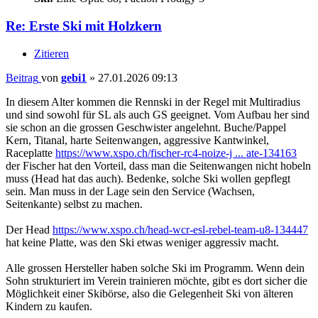
Re: Erste Ski mit Holzkern
Zitieren
Beitrag
von
gebi1
»
27.01.2026 09:13
In diesem Alter kommen die Rennski in der Regel mit Multiradius
und sind sowohl für SL als auch GS geeignet. Vom Aufbau her sind
sie schon an die grossen Geschwister angelehnt. Buche/Pappel
Kern, Titanal, harte Seitenwangen, aggressive Kantwinkel,
Raceplatte
https://www.xspo.ch/fischer-rc4-noize-j ... ate-134163
der Fischer hat den Vorteil, dass man die Seitenwangen nicht hobeln
muss (Head hat das auch). Bedenke, solche Ski wollen gepflegt
sein. Man muss in der Lage sein den Service (Wachsen,
Seitenkante) selbst zu machen.
Der Head
https://www.xspo.ch/head-wcr-esl-rebel-team-u8-134447
hat keine Platte, was den Ski etwas weniger aggressiv macht.
Alle grossen Hersteller haben solche Ski im Programm. Wenn dein
Sohn strukturiert im Verein trainieren möchte, gibt es dort sicher die
Möglichkeit einer Skibörse, also die Gelegenheit Ski von älteren
Kindern zu kaufen.