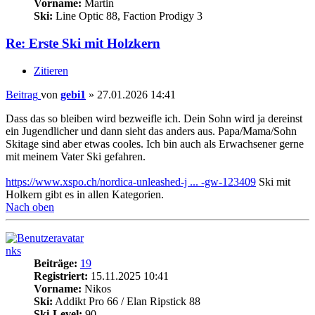
Vorname:
Martin
Ski:
Line Optic 88, Faction Prodigy 3
Re: Erste Ski mit Holzkern
Zitieren
Beitrag
von
gebi1
»
27.01.2026 14:41
Dass das so bleiben wird bezweifle ich. Dein Sohn wird ja dereinst
ein Jugendlicher und dann sieht das anders aus. Papa/Mama/Sohn
Skitage sind aber etwas cooles. Ich bin auch als Erwachsener gerne
mit meinem Vater Ski gefahren.
https://www.xspo.ch/nordica-unleashed-j ... -gw-123409
Ski mit
Holkern gibt es in allen Kategorien.
Nach oben
nks
Beiträge:
19
Registriert:
15.11.2025 10:41
Vorname:
Nikos
Ski:
Addikt Pro 66 / Elan Ripstick 88
Ski-Level:
90