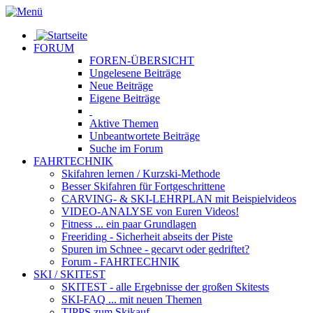
FORUM
FOREN-ÜBERSICHT
Ungelesene
Beiträge
Neue
Beiträge
Eigene
Beiträge
Aktive
Themen
Unbeantwortete
Beiträge
Suche im Forum
FAHRTECHNIK
Skifahren lernen
/ Kurzski-Methode
Besser Skifahren
für Fortgeschrittene
CARVING- & SKI-LEHRPLAN
mit Beispielvideos
VIDEO-ANALYSE
von Euren Videos!
Fitness
... ein paar Grundlagen
Freeriding
- Sicherheit abseits der Piste
Spuren im Schnee
- gecarvt oder gedriftet?
Forum
- FAHRTECHNIK
SKI / SKITEST
SKITEST
- alle Ergebnisse der großen Skitests
SKI-FAQ
... mit neuen Themen
TIPPS zum Skikauf