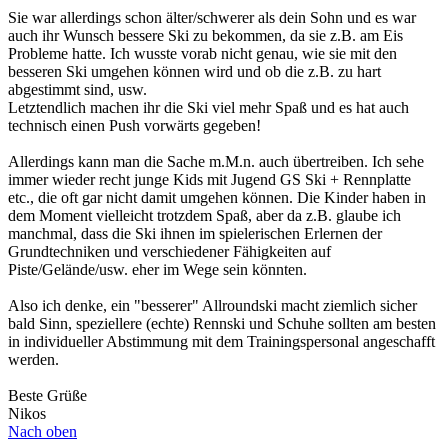
Sie war allerdings schon älter/schwerer als dein Sohn und es war
auch ihr Wunsch bessere Ski zu bekommen, da sie z.B. am Eis
Probleme hatte. Ich wusste vorab nicht genau, wie sie mit den
besseren Ski umgehen können wird und ob die z.B. zu hart
abgestimmt sind, usw.
Letztendlich machen ihr die Ski viel mehr Spaß und es hat auch
technisch einen Push vorwärts gegeben!
Allerdings kann man die Sache m.M.n. auch übertreiben. Ich sehe
immer wieder recht junge Kids mit Jugend GS Ski + Rennplatte
etc., die oft gar nicht damit umgehen können. Die Kinder haben in
dem Moment vielleicht trotzdem Spaß, aber da z.B. glaube ich
manchmal, dass die Ski ihnen im spielerischen Erlernen der
Grundtechniken und verschiedener Fähigkeiten auf
Piste/Gelände/usw. eher im Wege sein könnten.
Also ich denke, ein "besserer" Allroundski macht ziemlich sicher
bald Sinn, speziellere (echte) Rennski und Schuhe sollten am besten
in individueller Abstimmung mit dem Trainingspersonal angeschafft
werden.
Beste Grüße
Nikos
Nach oben