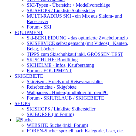
SKI-Typen
- Übersicht + Modellvorschläge
SKISHOPS / Linkliste Skihersteller
MULTI-RADIUS SKI
- ein Mix aus Slalom- und
Racecarver
Forum
- SKI
EQUIPMENT
Ski-BEKLEIDUNG
- das optimierte Zwiebelprinzip
SKISERVICE selbst gemacht
(mit Videos) - Kanten,
Belag, Löcher
TIPPS zum Skischuhkauf
inkl. GRÖSSEN-TEST
SKISCHUHE:
Bootfitting
SKIHELME
- Infos, Kaufberatung
Forum
- EQUIPMENT
SKIGEBIETE
Skireisen - Hotels und Reiseveranstalter
Reiseberichte - Skigebiete
Wallpapers
- Hintergrundbilder für den PC
Forum
- SKIURLAUB / SKIGEBIETE
SHOPS
SKISHOPS / Linkliste Skihersteller
SKIBÖRSE
(im Forum)
WEBSITE
-Suche (inkl. Forum)
FOREN
-Suche: speziell nach Kategorie, User, etc.