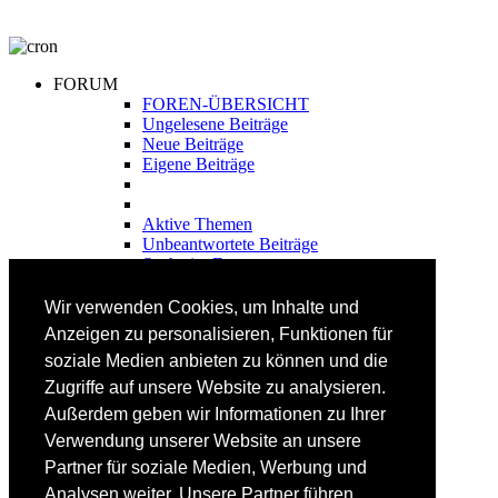
FORUM
FOREN-ÜBERSICHT
Ungelesene Beiträge
Neue Beiträge
Eigene Beiträge
Aktive Themen
Unbeantwortete Beiträge
Suche im Forum
FAHRTECHNIK
Wir verwenden Cookies, um Inhalte und
Einsteiger
Anzeigen zu personalisieren, Funktionen für
Fortgeschrittene
soziale Medien anbieten zu können und die
Lehrplan
Videoanalyse
Zugriffe auf unsere Website zu analysieren.
Außerdem geben wir Informationen zu Ihrer
SKI
Verwendung unserer Website an unsere
SKITEST
Partner für soziale Medien, Werbung und
Ski-FAQ
Analysen weiter. Unsere Partner führen